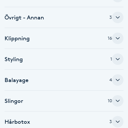
Babylights
Övrigt - Annan
3
Balayage
Klippning
16
Bambumassage
Barber
Styling
1
Barnklippning
Balayage
4
BIAB
Slingor
10
Blowout
Hårbotox
3
Bottenfärg