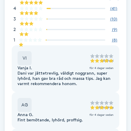
Föning
4
(
41
)
G
3
(
10
)
Gel naglar
2
(
9
)
1
(
8
)
Gelenaglar
VI
till
Dani
Gellack
Vanja I.
för 4 dagar sedan
Dani var jättetrevlig, väldigt noggrann, super
Gellack med förstärkning
lyhörd, han gav bra råd och massa tips. Jag kan
varmt rekommendera honom.
Gravidmassage
AG
till
Andrea
Gravidyoga
Anna G.
för 4 dagar sedan
Fint bemötande, lyhörd, proffsig.
Gruppträning