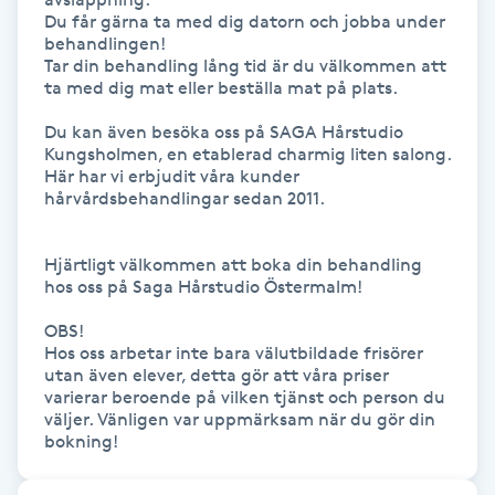
Du får gärna ta med dig datorn och jobba under 
behandlingen! 

LED-ljusterapi
Tar din behandling lång tid är du välkommen att 
ta med dig mat eller beställa mat på plats.

Liktornar
Du kan även besöka oss på SAGA Hårstudio 
Kungsholmen, en etablerad charmig liten salong. 
Här har vi erbjudit våra kunder 
LPG
hårvårdsbehandlingar sedan 2011.

LPG-behandling
Hjärtligt välkommen att boka din behandling 
hos oss på Saga Hårstudio Östermalm!

LPG-massage
OBS!

Hos oss arbetar inte bara välutbildade frisörer 
Luggklippning
utan även elever, detta gör att våra priser 
varierar beroende på vilken tjänst och person du 
väljer. Vänligen var uppmärksam när du gör din 
Lymfmassage
bokning!
Läpptatuering