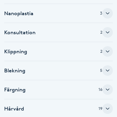
Brynformning
Nanoplastia
3
Brynfärgning
Konsultation
2
Brynplockning
Klippning
2
Bröllopsuppsättning
C
Blekning
5
Celluliter
Coachning
Färgning
16
Color correction
Hårvård
19