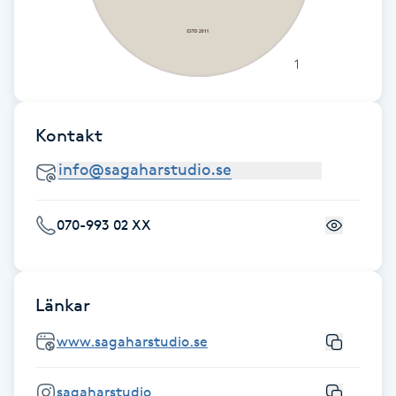
Hot Stone Massage
Hot yoga
Hudföryngring
Kontakt
Huduppstramning
Hudvård
070-993 02 XX
Hyaluronsyra
Länkar
Hyperhidros
www.sagaharstudio.se
Hypnos
sagaharstudio