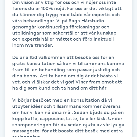
Din vision är viktig för oss och vi nöjer oss inte 
förens du är 100% nöjd. För oss är det viktigt att 
Kosmetisk tatuering
du känner dig trygg med både vår expertis och 
våra behandlingar. Vi på Saga Hårstudio 
Kostrådgivning
genomgår kontinuerliga föreläsningar och 
utbildningar som säkerställer att vår kunskap 
och expertis håller måttet och förblir aktuell 
Kroppsinpackning
inom nya trender. 

Du är alltid välkommen att besöka oss för en 
Kroppspeeling
gratis konsultation så kan vi tillsammans komma 
fram till en behandling som passar just dig och 
dina behov. Att ta hand om dig är det bästa vi 
Käkledsbehandling
vet, och vi älskar det vi gör! Vi ser fram emot att 
ha dig som kund och ta hand om ditt hår.

Kärlbehandling
Vi börjar besöket med en konsultation då vi 
L
utbyter idéer och tillsammans kommer överens 
om hur vi kan nå dina mål. Sedan bjuds du på en 
kopp kaffe, cappucino, latte, te eller läsk. Under 
Laserbehandling
shamponeringen får du sedan njuta av vår lyxiga 
massagestol för att boosta ditt besök med extra 
Lashlift Keratin
avslappning.
