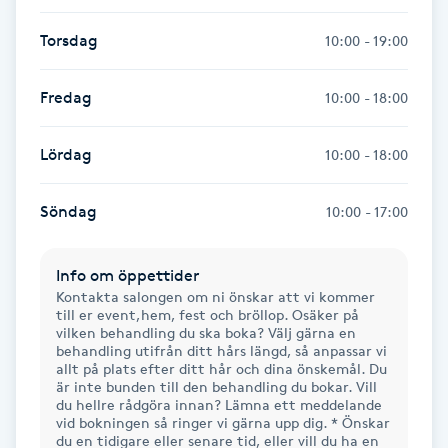
IPL hårborttagning
Torsdag
10:00 - 19:00
IR-massage
Fredag
10:00 - 18:00
J
Lördag
10:00 - 18:00
Japansk massage
K
Söndag
10:00 - 17:00
K18
Info om öppettider
Kontakta salongen om ni önskar att vi kommer
Katun fransar
till er event,hem, fest och bröllop. Osäker på
vilken behandling du ska boka? Välj gärna en
behandling utifrån ditt hårs längd, så anpassar vi
Kemisk peeling
allt på plats efter ditt hår och dina önskemål. Du
är inte bunden till den behandling du bokar. Vill
du hellre rådgöra innan? Lämna ett meddelande
Keratinbehandling
vid bokningen så ringer vi gärna upp dig. * Önskar
du en tidigare eller senare tid, eller vill du ha en