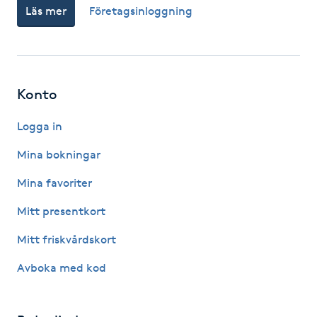
Läs mer
Företagsinloggning
Megavolymfransar
Melasma
Konto
Mesoterapi
Logga in
MicroPen
Mina bokningar
Microshading
Mina favoriter
Mitt presentkort
Mixfransar
N
Mitt friskvårdskort
Avboka med kod
Nagelförlängning
Nagelförlängning akryl