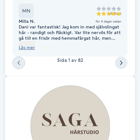
MN
Gua Sha-massage
till
Dani
Milla N.
för 4 dagar sedan
H
Dani var fantastisk! Jag kom in med självslingat
hår - randigt och fläckigt. Var lite nervös för att
gå till en frisör med hemmafärgat hår, men
Hatha Yoga
Dani var inte bara otroligt trevlig och
Läs mer
välkomnande, han räddade mitt hår! :) Alla
fläckar och ränder är borta, och jag fick med
Headspa
Sida
1
av
82
mig massa bra tips och tricks! Är så nöjd, och nu
kan jag gifta mig med vackert hår :) Är otroligt
nöjd!
Healing
Herrklippning
HIFU
Hollywood Peel