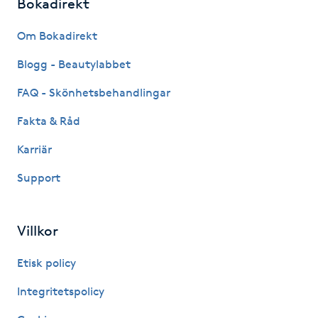
Bokadirekt
Nagelförlängning gelé
Om Bokadirekt
Blogg - Beautylabbet
Nagelförlängning glasfiber
FAQ - Skönhetsbehandlingar
Nagelförlängning silke
Fakta & Råd
Karriär
Nagelförstärkning
Support
Nagelklippning
Villkor
Nagelsvamp
Etisk policy
Nageltrång
Integritetspolicy
Nagelvård