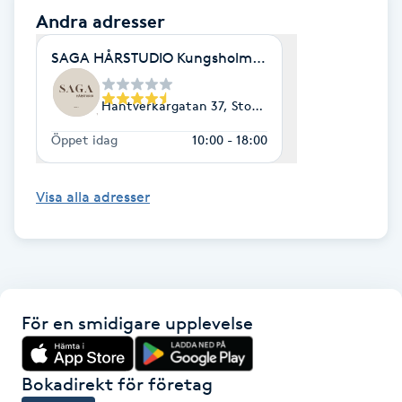
Andra adresser
M
SAGA HÅRSTUDIO Kungsholmen
Makeup
Hantverkargatan 37, Stockholm
Manikyr & Pedikyr
Öppet idag
10:00 - 18:00
Massage
Visa alla adresser
Medial vägledning
Medicinsk massage
Meditation
För en smidigare upplevelse
Medium
Bokadirekt för företag