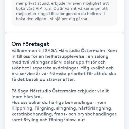
mer privat stund, erbjuder vi även möjlighet att
Kinesiologi
boka vårt VIP-rum. Du är varmt välkommen att
mejla eller ringa till salongen om du hellre vill
boka den vägen – vi hjälper dig gärna.
Kinesisk medicin
Kiropraktik
Om företaget
Välkommen till SAGA Hårstudio Östermalm. Kom 
in till oss för en helhetsupplevelse i en salong 
Klangmassage
med två våningar där vi delar upp frisör och 
skönhet i separata avdelningar. Hög kvalité och 
Klippning
bra service är vår främsta prioritet för att du ska 
få det besök du strävar efter.

Klippning & Slingor
På Saga Hårstudio Östermalm erbjuder vi allt 
inom hårvård. 

Hos oss bokar du härliga behandlingar inom 
Klippning ungdom
Klippning, Färgning, slingning, hårförlängning, 
keratinbehandling, frans- och brynbehandlingar 
samt Styling och föning/blow-out.

Koppningsmassage