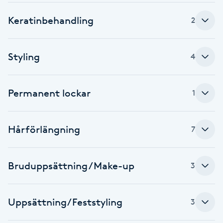
Cryoterapi
D
Keratinbehandling
2
Damklippning
Styling
4
Dermapen
Permanent lockar
1
Diamantslipning
E
Hårförlängning
7
Enzympeeling
Bruduppsättning /Make-up
Extensions
3
Extensions borttagning
Uppsättning/Feststyling
3
Eyeliner-tatuering