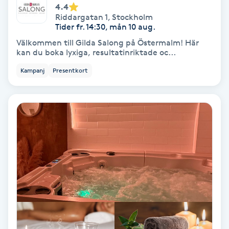
Laserbehandling
4.4
Riddargatan 1
,
Stockholm
Tider fr. 14:30, mån 10 aug.
Lashlift Keratin
Välkommen till Gilda Salong på Östermalm! Här
kan du boka lyxiga, resultatinriktade oc...
LED-ljusterapi
Kampanj
Presentkort
Liktornar
LPG
LPG-behandling
LPG-massage
Luggklippning