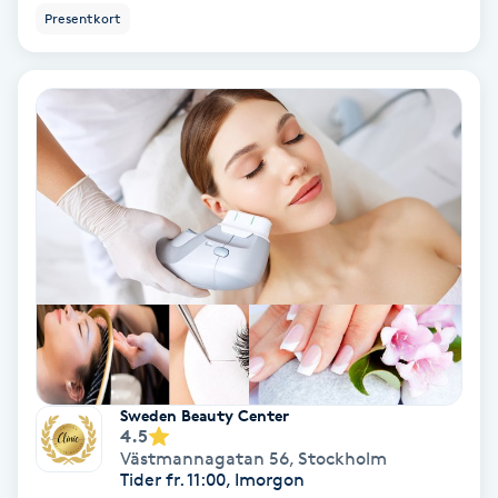
Presentkort
Svettbehandling
T
Tuina-massage
Taktil massage
Tandblekning
Tandläkare
Tatuering
Sweden Beauty Center
4.5
Tatueringsborttagning
Västmannagatan 56
,
Stockholm
Tider fr. 11:00, Imorgon