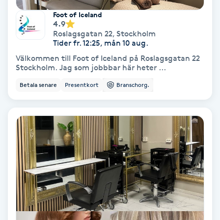
Volymfransar
Foot of Iceland
4.9
Roslagsgatan 22
,
Stockholm
Vårtor
Tider fr. 12:25, mån 10 aug.
Y
Välkommen till Foot of Iceland på Roslagsgatan 22
Stockholm. Jag som jobbbar här heter ...
Yin Yoga
Betala senare
Presentkort
Branschorg.
Yoga
Yoga Nidra
Yogamassage
Z
Zonterapi