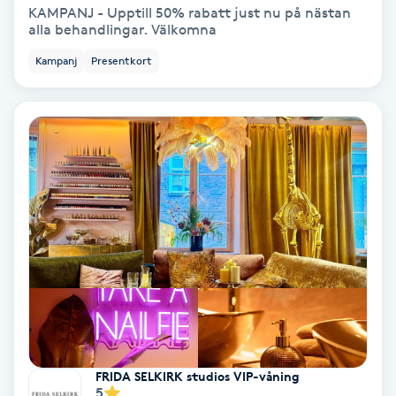
Terapi
KAMPANJ - Upptill 50% rabatt just nu på nästan
alla behandlingar. Välkomna
Thaimassage
Kampanj
Presentkort
Toning
Torr hårbotten
Torrborstning
Triggerpunktsmassage
Trådning
Träning
FRIDA SELKIRK studios VIP-våning
5