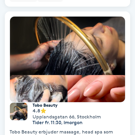
Personlig tränare
Picolaser
Piercing
Pigmentbehandling
Pigmentfläckar
Plastikkirurgi
Tobo Beauty
4.8
Powder brows
Upplandsgatan 66
,
Stockholm
Tider fr. 11:30, Imorgon
Power Yoga
Tobo Beauty erbjuder massage, head spa som