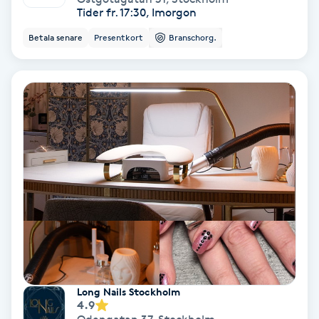
Tider fr. 17:30, Imorgon
Keratinbehandling
Betala senare
Presentkort
Branschorg.
Kinesiologi
Kinesisk medicin
Kiropraktik
Klangmassage
Klippning
Klippning & Slingor
Long Nails Stockholm
4.9
Klippning ungdom