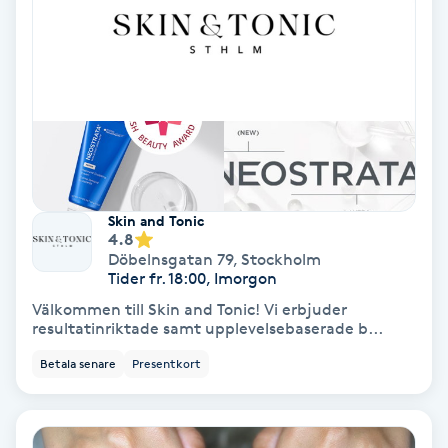
Nagelvård
Naglar borttagning
Naglar reparation
Naprapati
Skin and Tonic
4.8
Döbelnsgatan 79
,
Stockholm
Navelpiercing
Tider fr. 18:00, Imorgon
Välkommen till Skin and Tonic! Vi erbjuder
resultatinriktade samt upplevelsebaserade b...
NBE-massage
Betala senare
Presentkort
Ny frisyr
O