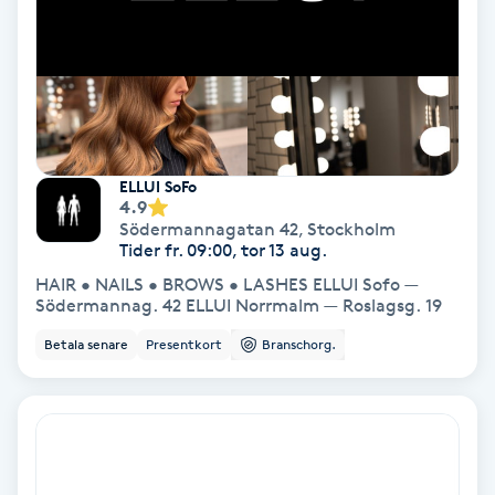
Nagelförlängning akryl
Nagelförlängning gelé
Nagelförlängning glasfiber
ELLUI SoFo
4.9
Södermannagatan 42
,
Stockholm
Nagelförlängning silke
Tider fr. 09:00, tor 13 aug.
HAIR • NAILS • BROWS • LASHES ELLUI Sofo —
Nagelförstärkning
Södermannag. 42 ELLUI Norrmalm — Roslagsg. 19
Betala senare
Presentkort
Branschorg.
Nagelklippning
Nagelsvamp
Nageltrång