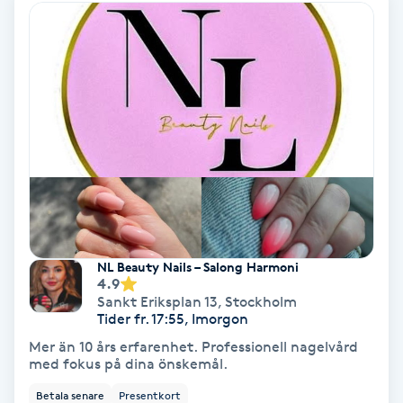
Osteopati
P
Paraffinbehandling
Pedikyr
Pensionärklippning
Permanent
NL Beauty Nails – Salong Harmoni
4.9
Permanent hårborttagning
Sankt Eriksplan 13
,
Stockholm
Tider fr. 17:55, Imorgon
Permanent ögonbrynsmakeup
Mer än 10 års erfarenhet. Professionell nagelvård
med fokus på dina önskemål.
Personal shopper
Betala senare
Presentkort