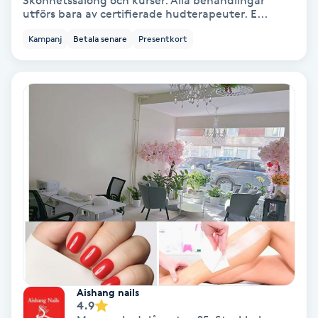
Skönhetssalong och kurser. Alla behandlingar
utförs bara av certifierade hudterapeuter. E...
Bottenfärg
Kampanj
Betala senare
Presentkort
Brynformning
Brynfärgning
Brynplockning
Bröllopsuppsättning
C
Celluliter
Coachning
Aishang nails
4.9