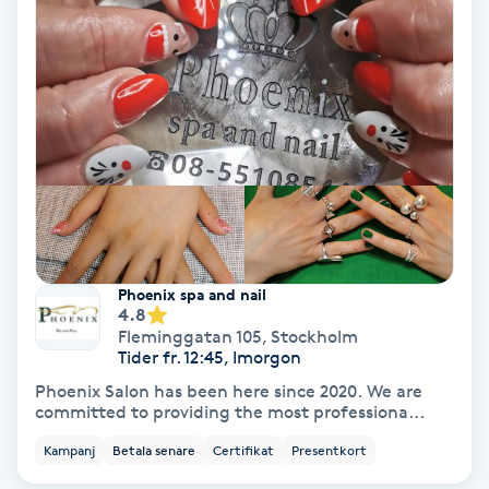
Skoinlägg
Skägg
Skäggfärgning
Skäggklippning
Skäggtrimmning
Phoenix spa and nail
4.8
Fleminggatan 105
,
Stockholm
Skönhet
Tider fr. 12:45, Imorgon
Phoenix Salon has been here since 2020. We are
Slingor
committed to providing the most professiona...
Kampanj
Betala senare
Certifikat
Presentkort
Sockring