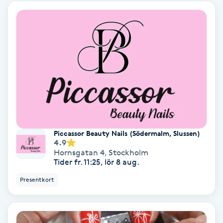
Samtalsterapi
Senioryoga
Shiatsu
Singelfransar
Sjukgymnastik
Piccassor Beauty Nails (Södermalm, Slussen)
4.9
Hornsgatan 4
,
Stockholm
Skalpmassage
Tider fr. 11:25, lör 8 aug.
Presentkort
Skinbooster
Sklerosering