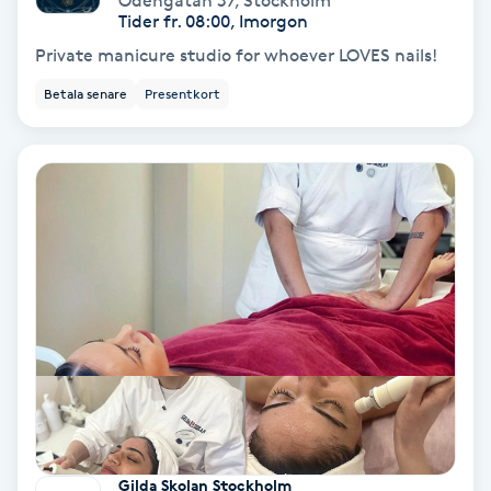
Odengatan 37
,
Stockholm
Tider fr. 08:00, Imorgon
Koppningsmassage
Private manicure studio for whoever LOVES nails!
Betala senare
Presentkort
Kosmetisk tatuering
Kostrådgivning
Kroppsinpackning
Kroppspeeling
Käkledsbehandling
Kärlbehandling
L
Gilda Skolan Stockholm