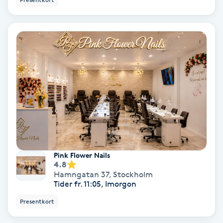
Regndroppsmassage
Reiki
Reikihealing
Reiki massage
Restorative Yoga
Rosacea
Pink Flower Nails
4.8
Rosenmetoden
Hamngatan 37
,
Stockholm
Tider fr. 11:05, Imorgon
Ryggmassage
Presentkort
S