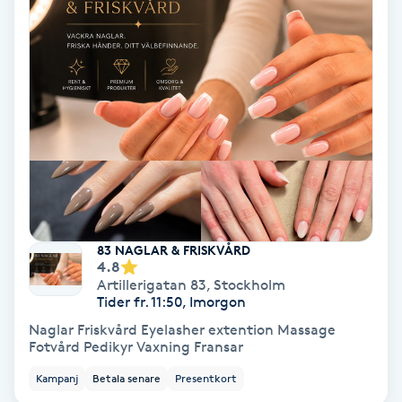
Gruppträning
Gua Sha-massage
H
Hatha Yoga
Headspa
83 NAGLAR & FRISKVÅRD
4.8
Healing
Artillerigatan 83
,
Stockholm
Tider fr. 11:50, Imorgon
Herrklippning
Naglar Friskvård Eyelasher extention Massage
Fotvård Pedikyr Vaxning Fransar
HIFU
Kampanj
Betala senare
Presentkort