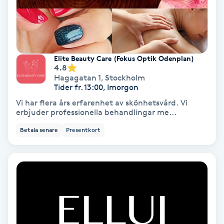
Medium
Megavolymfransar
Elite Beauty Care (Fokus Optik Odenplan)
4.8
Melasma
Hagagatan 1
,
Stockholm
Tider fr. 13:00, Imorgon
Mesoterapi
Vi har flera års erfarenhet av skönhetsvård. Vi
erbjuder professionella behandlingar me...
MicroPen
Betala senare
Presentkort
Microshading
Mixfransar
N
Nagelförlängning