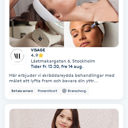
Fransförlängning Volym
Fransk manikyr
Fransrengöring
VISAGE
4.9
Frekvensterapi
Lästmakargatan 6
,
Stockholm
Tider fr. 13:30, fre 14 aug.
Friskvård
Här erbjuder vi skräddarsydda behandlingar med
målet att lyfta fram och bevara din yttr...
Friskvårdsmassage
Betala senare
Presentkort
Branschorg.
Frisör
Funktionsanalys