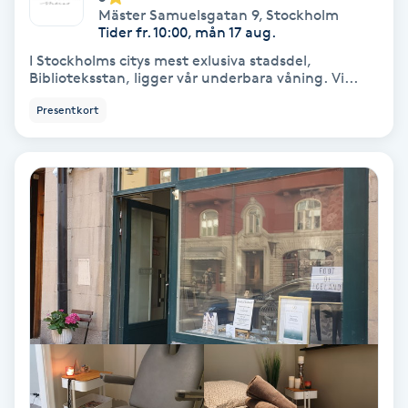
Tvätt & Fön
Mäster Samuelsgatan 9
,
Stockholm
V
Tider fr. 10:00, mån 17 aug.
I Stockholms citys mest exlusiva stadsdel,
Vaccination
Biblioteksstan, ligger vår underbara våning. Vi...
Presentkort
Vampyrbehandling
Vaxning
Vaxning brasiliansk
Veterinär
Vibrationsmassage
Vinyasa Yoga