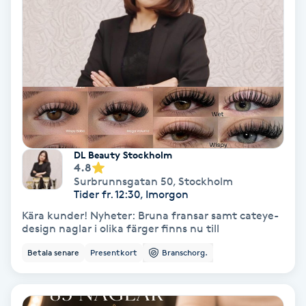
Färgning
Föning
G
Gel naglar
Gelenaglar
DL Beauty Stockholm
4.8
Surbrunnsgatan 50
,
Stockholm
Gellack
Tider fr. 12:30, Imorgon
Kära kunder! Nyheter: Bruna fransar samt cateye-
Gellack med förstärkning
design naglar i olika färger finns nu till
Betala senare
Presentkort
Branschorg.
Gravidmassage
Gravidyoga