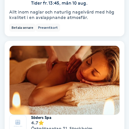
Tider fr. 13:45, mån 10 aug.
Allt inom naglar och naturlig nagelvård med hög
IPL
kvalitet i en avslappnande atmosfär.
Betala senare
Presentkort
IPL hårborttagning
IR-massage
J
Japansk massage
K
K18
Katun fransar
Söders Spa
4.7
Kemisk peeling
Östgötagatan 31
,
Stockholm