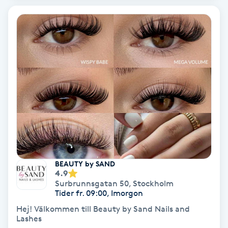
Spa
Spa manikyr & pedikyr
Spa-manikyr
Spa-pedikyr
Spraytan
Stylist
BEAUTY by SAND
4.9
Surbrunnsgatan 50
,
Stockholm
Sugaring
Tider fr. 09:00, Imorgon
Hej! Välkommen till Beauty by Sand Nails and
Svensk massage
Lashes