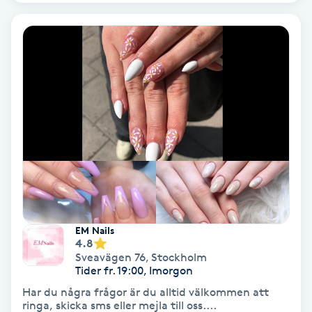
Hollywood Peel
Hot Stone Massage
Hot yoga
Hudföryngring
Huduppstramning
Hudvård
EM Nails
4.8
Hyaluronsyra
Sveavägen 76
,
Stockholm
Tider fr. 19:00, Imorgon
Hyperhidros
Har du några frågor är du alltid välkommen att
ringa, skicka sms eller mejla till oss....