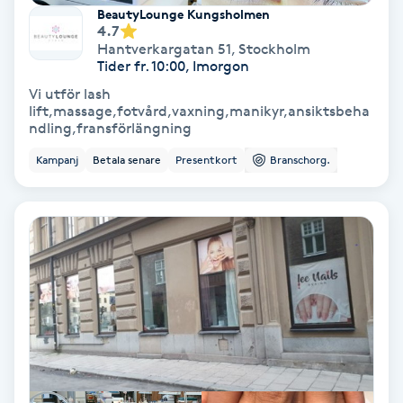
Extensions borttagning
BeautyLounge Kungsholmen
4.7
Hantverkargatan 51
,
Stockholm
Eyeliner-tatuering
Tider fr. 10:00, Imorgon
F
Vi utför lash
lift,massage,fotvård,vaxning,manikyr,ansiktsbeha
Face framing
ndling,fransförlängning
Kampanj
Betala senare
Presentkort
Branschorg.
Faceliftmassage
Fet hårbotten
Fettreducering
Fibromassage
Fillers