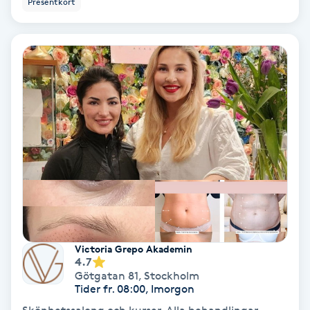
Presentkort
Ansiktsbehandling djuprengörande
B
Babylights
Balayage
Bambumassage
Barber
Barnklippning
Victoria Grepo Akademin
4.7
BIAB
Götgatan 81
,
Stockholm
Tider fr. 08:00, Imorgon
Blowout