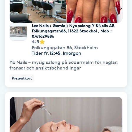
Fotmassage
Fotsvamp
Lee Nails ( Gamla ) Nya salong Y &Nails AB
Folkungagatan86, 11622 Stockhol , Mob :
0761629886
Fotvård
4.5
Folkungagatan 86
,
Stockholm
Tider fr. 12:45, Imorgon
Fransar
Y& Nails – mysig salong på Södermalm för naglar,
fransar och ansiktsbehandlingar
Fransborttagning
Presentkort
Fransfärgning
Fransförlängning
Fransförlängning Megavolym