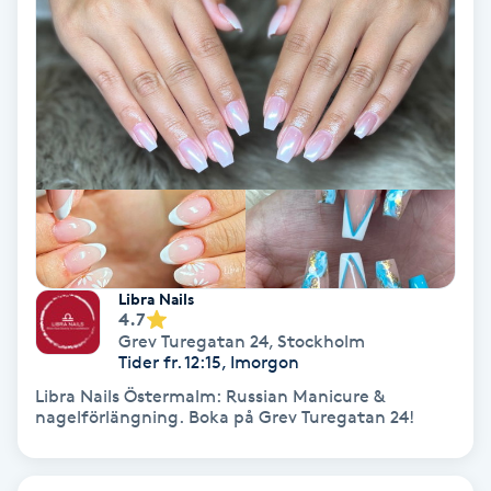
Olaplex
Olaplexbehandling
Ombre
Ombre brows
Ombre naglar
Libra Nails
4.7
Optiker
Grev Turegatan 24
,
Stockholm
Tider fr. 12:15, Imorgon
Ortobionomi
Libra Nails Östermalm: Russian Manicure &
nagelförlängning. Boka på Grev Turegatan 24!
Ortopedi