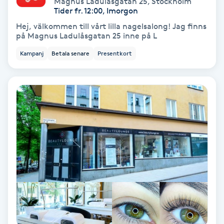
Magnus Ladulåsgatan 25
,
Stockholm
Color correction
Tider fr. 12:00, Imorgon
Hej, välkommen till vårt lilla nagelsalong! Jag finns
Cryoterapi
på Magnus Ladulåsgatan 25 inne på L
D
Kampanj
Betala senare
Presentkort
Damklippning
Dermapen
Diamantslipning
E
Enzympeeling
Extensions