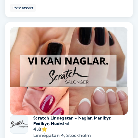
Hypnos
Presentkort
Hårborttagning
Hårbottenbehandling
Hårförlängning
Hårvård
Hälsa
Hälsprickor
Scratch Linnégatan - Naglar, Manikyr,
I
Pedikyr, Hudvård
4.8
Idrottsmassage
Linnégatan 4
,
Stockholm