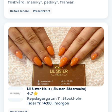
friskvård, manikyr, pedikyr, fransar.
PRP (Platelet Rich Plasma)
Betala senare
Presentkort
PRX-T33
Psoriasis
PT
R
Radiofrekvens
Rakning
Lil Sister Nails ( Slussen Södermalm)
4.7
Repslagargatan 11
,
Stockholm
Reflexologi
Tider fr. 14:00, Imorgon
Presentkort