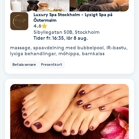
Lymfmassage
Luxury Spa Stockholm - Lyxigt Spa på
Läpptatuering
Östermalm
4.6
M
Sibyllegatan 50B
,
Stockholm
Tider fr. 16:35, lör 8 aug.
Makeup
massage, spaavdelning med bubbelpool, IR-bastu,
lyxiga behandlingar, möhippa, barnkalas
Manikyr & Pedikyr
Betala senare
Presentkort
Massage
Medial vägledning
Medicinsk massage
Meditation