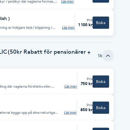
kyr / pedikyr där naglarna formas,
Läs mer
återfuktas. Pedikyr med scrub / fila
ör dig som vill ha fina naglar för några
ish )
Pris
Boka
1 100 kr
ing av tidigare lack/ klippning /
Läs mer
hand och händerna återfuktas.
 härdas i UV-/LED-lampa. Ger glansiga
eckor
IC(50kr Rabatt för pensionärer +
16
Pris
Boka
750 kr
ing där naglarna förstärks eller
Läs mer
tan färg eller dekoration. De härdas i
ligt och fräscht utseende – perfekt
r.
Pris
Boka
850 kr
terial byggs upp på dina naturliga
Läs mer
ärefter appliceras gellack i valfri färg,
 är starka, hållbara och glansiga naglar
g behövs.