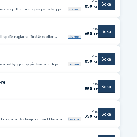
Pris
Boka
850 kr
ärkning eller förlängning som byggs
Läs mer
s direkt på den naturliga nageln eller
ED-lampa. Resultatet blir naturligt
4 veckor, med behov av påfyllning efter
Pris
Boka
650 kr
ing där naglarna förstärks eller
Läs mer
tan färg eller dekoration. De härdas i
ligt och fräscht utseende – perfekt
r.
Pris
Boka
850 kr
terial byggs upp på dina naturliga
Läs mer
ärefter appliceras gellack i valfri färg,
 är starka, hållbara och glansiga naglar
g behövs.
bre
Pris
Boka
850 kr
Pris
Boka
750 kr
rkning eller förlängning med klar eller
Läs mer
De formas efter din naturliga nagel eller
igt och diskret utseende. Perfekt för
turligt resultat.