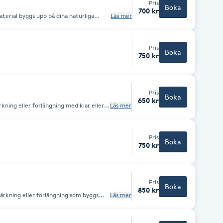
Pris
Boka
700 kr
terial byggs upp på dina naturliga
Läs mer
ärefter appliceras gellack i valfri färg,
 är starka, hållbara och glansiga naglar
g behövs.
Pris
Boka
750 kr
Pris
Boka
650 kr
rkning eller förlängning med klar eller
Läs mer
De formas efter din naturliga nagel eller
igt och diskret utseende. Perfekt för
turligt resultat.
Pris
Boka
750 kr
Pris
Boka
850 kr
ärkning eller förlängning som byggs
Läs mer
s direkt på den naturliga nageln eller
ED-lampa. Resultatet blir naturligt
4 veckor, med behov av påfyllning efter