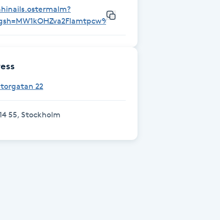
hinails.ostermalm?
igsh=MW1kOHZva2Flamtpcw%3D%3D&utm_source=qr
ess
torgatan 22
14 55, Stockholm