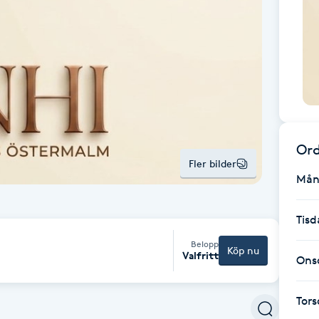
Ord
Fler bilder
Mån
Tisd
Belopp
Köp nu
Valfritt
Ons
Tor