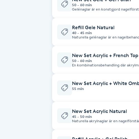
50 - 60 min
Fotsvamp
Gelénaglar är en konstgjord nagelförst
upp med UV-härdande gelé. Gelén forma
med tippar och härdas i en UV- eller L
glansiga, starka naglar som håller i 3–
Fotvård
växt.
Refill Gele Natural
40 - 45 min
Naturella gelénaglar är en nagelbehandl
förlängs med klar eller lätt rosa gelé u
Fransar
UV-/LED-lampa och ger ett rent, natur
om du vill ha starka men diskreta nagla
New Set Acrylic + French Top
Fransborttagning
50 - 60 min
En kombinationsbehandling där akrylma
naglar eller med förlängning (tippar ). D
som härdas i UV-/LED-lampa. Resultatet
Fransfärgning
som håller i 3–4 veckor innan påfyllnin
New Set Acrylic + White Om
55 min
Fransförlängning
New Set Acrylic Natural
Fransförlängning Megavolym
45 - 50 min
Naturella akrylnaglar är en nagelförstä
ljusrosa akryl, utan färg eller design. 
med tipp/mall och ger ett rent, naturl
Fransförlängning Volym
dig som vill ha starka naglar med ett na