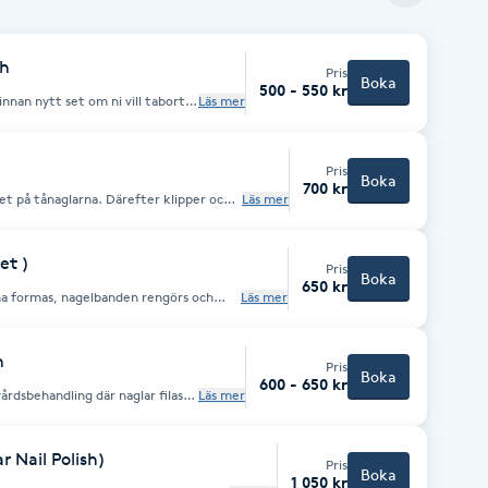
ng av nagelkanterna. Applicera 2 lager
 topplack. Steg 4: Avsluta med handkräm
 av naglarna.
sh
Pris
Boka
500 - 550 kr
 innan nytt set om ni vill tabort
Läs mer
naglarna formas, nagelbanden tas
andlingen avslutas med vanligt
a. Perfekt för dig som vill ha fina
)
Pris
lt tillfälle.
Boka
700 kr
ket på tånaglarna. Därefter klipper och
Läs mer
ud runt naglarna (om du lätt blöder vid
ingen och är försiktiga). Sedan gör vi
ngsvis lackar vi naglarna och ger en lätt
et )
Pris
Boka
650 kr
rna formas, nagelbanden rengörs och
Läs mer
ingen avslutas med applicering av
-lampa – ger glansiga, hållbara tånaglar
h
Pris
Boka
600 - 650 kr
årdsbehandling där naglar filas,
Läs mer
tas , scrub / lätt förhårdnaden
gellack i valfri färg som
a tånaglar under några dagar.
r Nail Polish)
Pris
Boka
1 050 kr