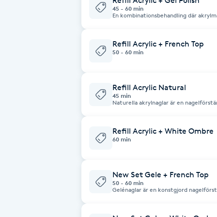
Refill Acrylic + Gel Polish
45 - 60 min
Fransk manikyr
En kombinationsbehandling där akrylma
naglar eller med förlängning (tippar ). D
som härdas i UV-/LED-lampa. Resultatet
som håller i 3–4 veckor innan påfyllnin
Fransrengöring
Refill Acrylic + French Top
50 - 60 min
Frekvensterapi
Refill Acrylic Natural
Friskvård
45 min
Naturella akrylnaglar är en nagelförstä
ljusrosa akryl, utan färg eller design. 
med tipp/mall och ger ett rent, naturl
Friskvårdsmassage
dig som vill ha starka naglar med ett na
Refill Acrylic + White Ombre
60 min
Frisör
New Set Gele + French Top
Funktionsanalys
50 - 60 min
Gelénaglar är en konstgjord nagelförst
upp med UV-härdande gelé. Gelén forma
Färgning
med tippar och härdas i en UV- eller L
glansiga, starka naglar som håller i 3–
växt.