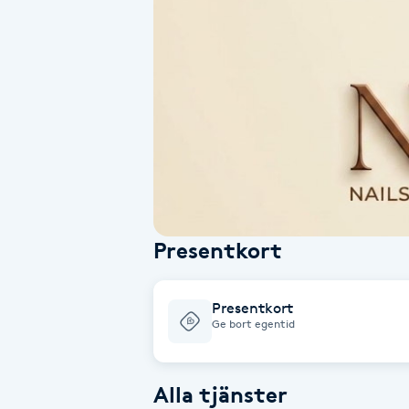
Alternativmedicin
Andningsmassage
Ansiktslyft utan kirurgi
Aromamassage
Ashtanga Yoga
Presentkort
Ayurveda
Presentkort
Ayurvedisk Massage
Ge bort egentid
Ansiktsbehandling djuprengörande
Alla tjänster
B