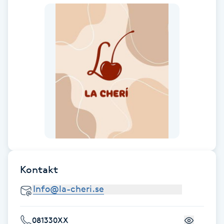
Föning
G
Gel naglar
Gelenaglar
Gellack
Gellack med förstärkning
Gravidmassage
Kontakt
Gravidyoga
Gruppträning
081330XX