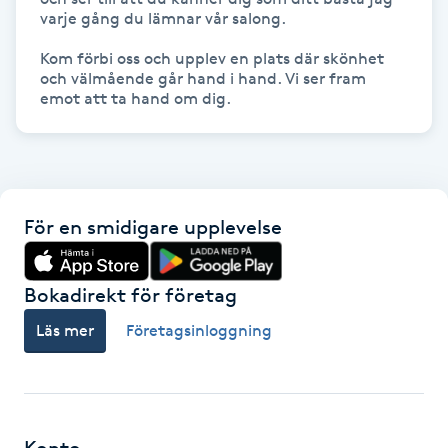
varje gång du lämnar vår salong.

IPL hårborttagning
Kom förbi oss och upplev en plats där skönhet 
och välmående går hand i hand. Vi ser fram 
IR-massage
emot att ta hand om dig.
J
Japansk massage
K
För en smidigare upplevelse
K18
Bokadirekt för företag
Katun fransar
Läs mer
Företagsinloggning
Kemisk peeling
Keratinbehandling
Konto