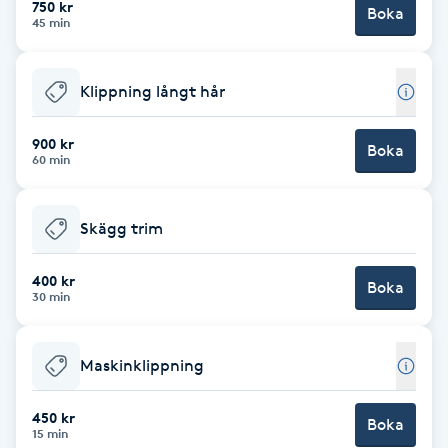
750 kr
Boka
45 min
Brynformning
Klippning långt hår
Brynfärgning
900 kr
Brynplockning
Boka
60 min
Bröllopsuppsättning
Skägg trim
C
400 kr
Celluliter
Boka
30 min
Coachning
Maskinklippning
Color correction
450 kr
Boka
15 min