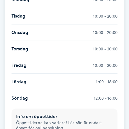
Hot Stone Massage
Tisdag
10:00 - 20:00
Hot yoga
Onsdag
10:00 - 20:00
Hudföryngring
Torsdag
10:00 - 20:00
Huduppstramning
Fredag
10:00 - 20:00
Hudvård
Lördag
11:00 - 16:00
Hyaluronsyra
Söndag
12:00 - 16:00
Hyperhidros
Hypnos
Info om öppettider
Öppettiderna kan variera! Lör-sön är endast
öppet för onlinebokning