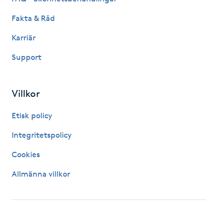
Kosmetisk tatuering
Fakta & Råd
Karriär
Kostrådgivning
Support
Kroppsinpackning
Villkor
Kroppspeeling
Etisk policy
Käkledsbehandling
Integritetspolicy
Kärlbehandling
Cookies
L
Allmänna villkor
Laserbehandling
Lashlift Keratin