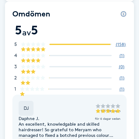
Fotsvamp
Omdömen
Fotvård
5
5
av
Fransar
5
(
158
)
4
(
1
)
Fransborttagning
3
(
0
)
Fransfärgning
2
(
1
)
1
(
1
)
Fransförlängning
DJ
Fransförlängning Megavolym
till
Meryam
Daphne J.
för 6 dagar sedan
An excellent, knowledgable and skilled
Fransförlängning Volym
hairdresser! So grateful to Meryam who
managed to fixed a botched previous colour