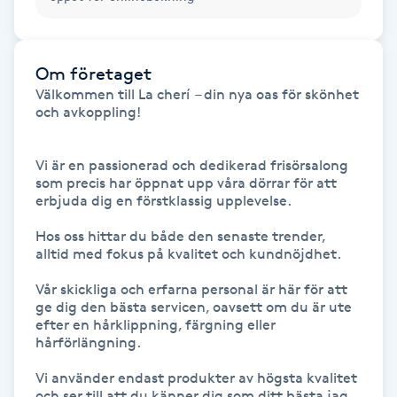
Hårborttagning
Hårbottenbehandling
Om företaget
Välkommen till La cherí  – din nya oas för skönhet 
Hårförlängning
och avkoppling!

Hårvård
Vi är en passionerad och dedikerad frisörsalong 
som precis har öppnat upp våra dörrar för att 
erbjuda dig en förstklassig upplevelse. 

Hälsa
Hos oss hittar du både den senaste trender, 
alltid med fokus på kvalitet och kundnöjdhet.

Hälsprickor
I
Vår skickliga och erfarna personal är här för att 
ge dig den bästa servicen, oavsett om du är ute 
efter en hårklippning, färgning eller 
Idrottsmassage
hårförlängning.

Vi använder endast produkter av högsta kvalitet 
IPL
och ser till att du känner dig som ditt bästa jag 