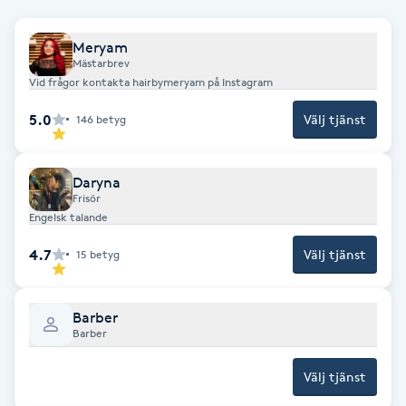
F
Meryam
Mästarbrev
Face framing
Vid frågor kontakta hairbymeryam på Instagram
5.0
Faceliftmassage
Välj tjänst
146
betyg
Fet hårbotten
Daryna
Frisör
Engelsk talande
Fettreducering
4.7
Välj tjänst
15
betyg
Fibromassage
Barber
Fillers
Barber
Fotmassage
Välj tjänst