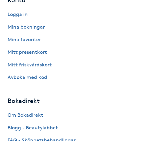
Kinesiologi
Logga in
Kinesisk medicin
Mina bokningar
Mina favoriter
Kiropraktik
Mitt presentkort
Klangmassage
Mitt friskvårdskort
Avboka med kod
Klippning
Klippning & Slingor
Bokadirekt
Klippning ungdom
Om Bokadirekt
Blogg - Beautylabbet
Koppningsmassage
FAQ - Skönhetsbehandlingar