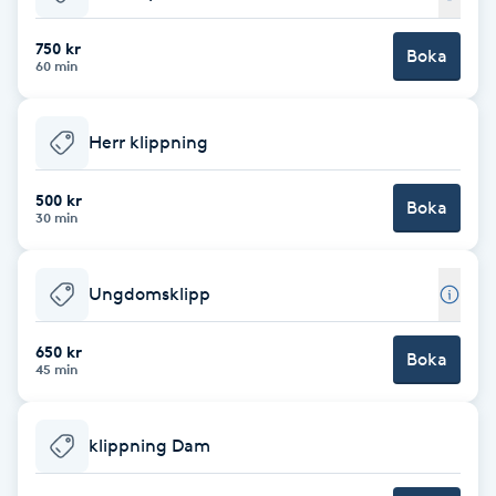
Babylights
750 kr
Boka
60 min
Balayage
Herr klippning
Bambumassage
500 kr
Boka
30 min
Barber
Barnklippning
Ungdomsklipp
BIAB
650 kr
Boka
45 min
Blowout
klippning Dam
Bottenfärg