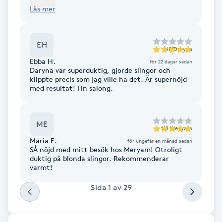
work on me. She is skilled even in darker hair
Läs mer
Fransk manikyr
tones, not just typical Scandinavian blondes,
which is almost rare in Stockholm. Plus, she can
genuinely cut hair, even short styles. 5/5!
Fransrengöring
EH
till
Daryna
Ebba H.
för 22 dagar sedan
Frekvensterapi
Daryna var superduktig, gjorde slingor och
klippte precis som jag ville ha det. Är supernöjd
med resultat! Fin salong.
Friskvård
Friskvårdsmassage
ME
till
Meryam
Maria E.
för ungefär en månad sedan
Frisör
SÅ nöjd med mitt besök hos Meryam! Otroligt
duktig på blonda slingor. Rekommenderar
varmt!
Funktionsanalys
Sida
1
av
29
Färgning