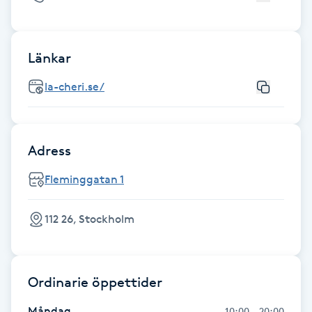
Gua Sha-massage
H
Länkar
Hatha Yoga
la-cheri.se/
Headspa
Adress
Healing
Fleminggatan 1
Herrklippning
112 26, Stockholm
HIFU
Ordinarie öppettider
Hollywood Peel
Måndag
10:00 - 20:00