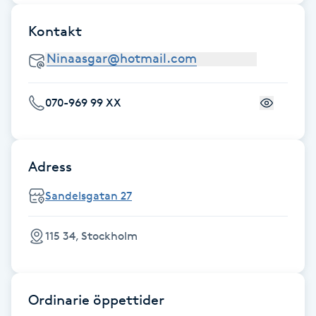
Kontakt
Gua Sha-massage
H
Hatha Yoga
070-969 99 XX
Headspa
Adress
Healing
Sandelsgatan 27
Herrklippning
115 34, Stockholm
HIFU
Hollywood Peel
Ordinarie öppettider