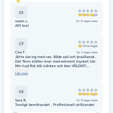
Fransk manikyr
SS
till
Nina Asgar
Fransrengöring
susan s.
för 10 dagar sedan
Allt bra!
Frekvensterapi
CF
till
Nina Asgar
Friskvård
Che F.
för 11 dagar sedan
Jätte slarvig med vax. Både axil och brasiliansk.
Det finns ställen kvar med extremt mycket hår.
Friskvårdsmassage
Min hud fick blå märken och blev VÄLDIGT
skadad. Det gör fortfarande extremt ont och
Läs mer
det har gått över 72 timmar. Hon är trevlig men
Frisör
stressig och extremt slarvig. Hon fråga om
”vaxet var varmt” jag sa ja medan hon brände
mig o hon bara fortsatte. Aldrig haft såhär ont
Funktionsanalys
SR
när jag vaxat mig.
till
Nina Asgar
Sara R.
för 13 dagar sedan
Färgning
Trevligt bemötandet . Proffetionell utförandet