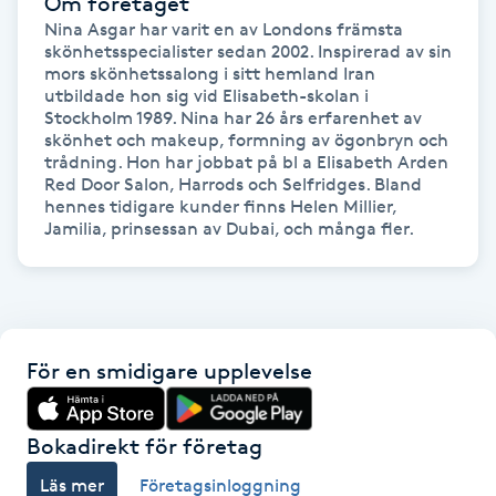
Om företaget
Hårborttagning
Nina Asgar har varit en av Londons främsta 
skönhetsspecialister sedan 2002. Inspirerad av sin 
mors skönhetssalong i sitt hemland Iran 
Hårbottenbehandling
utbildade hon sig vid Elisabeth-skolan i 
Stockholm 1989. Nina har 26 års erfarenhet av 
Hårförlängning
skönhet och makeup, formning av ögonbryn och 
trådning. Hon har jobbat på bl a Elisabeth Arden 
Red Door Salon, Harrods och Selfridges. Bland 
Hårvård
hennes tidigare kunder finns Helen Millier, 
Jamilia, prinsessan av Dubai, och många fler.
Hälsa
Hälsprickor
I
För en smidigare upplevelse
Idrottsmassage
Bokadirekt för företag
IPL
Läs mer
Företagsinloggning