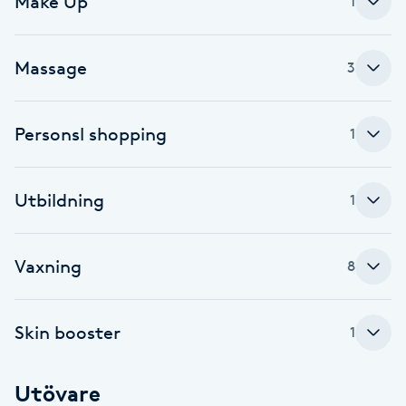
Make Up
1
F
Massage
3
Face framing
Faceliftmassage
Personsl shopping
1
Fet hårbotten
Utbildning
1
Fettreducering
Vaxning
8
Fibromassage
Fillers
Skin booster
1
Fotmassage
Utövare