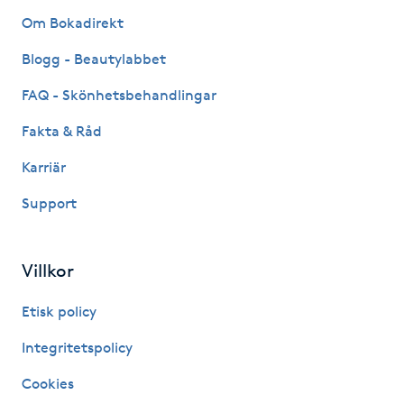
Om Bokadirekt
Kinesiologi
Blogg - Beautylabbet
Kinesisk medicin
FAQ - Skönhetsbehandlingar
Kiropraktik
Fakta & Råd
Karriär
Klangmassage
Support
Klippning
Villkor
Klippning & Slingor
Etisk policy
Klippning ungdom
Integritetspolicy
Koppningsmassage
Cookies