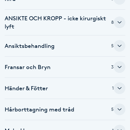
Cryoterapi
D
ANSIKTE OCH KROPP - icke kirurgiskt
8
Damklippning
lyft
Dermapen
Ansiktsbehandling
5
Diamantslipning
E
Fransar och Bryn
3
Enzympeeling
Händer & Fötter
1
Extensions
Hårborttagning med tråd
5
Extensions borttagning
Eyeliner-tatuering