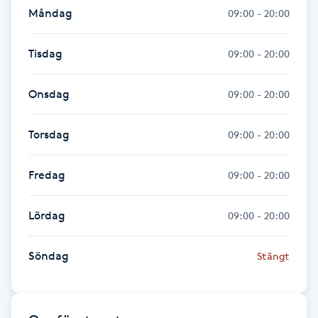
Hot Stone Massage
Måndag
09:00 - 20:00
Hot yoga
Tisdag
09:00 - 20:00
Hudföryngring
Onsdag
09:00 - 20:00
Huduppstramning
Torsdag
09:00 - 20:00
Hudvård
Fredag
09:00 - 20:00
Hyaluronsyra
Lördag
09:00 - 20:00
Hyperhidros
Söndag
Stängt
Hypnos