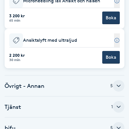
Microneedling lax Ansikt och halsen
Brynformning
3 200 kr
Boka
65 min
Brynfärgning
Ansiktslyft med ultraljud
Brynplockning
2 200 kr
Boka
Bröllopsuppsättning
30 min
C
Celluliter
Övrigt - Annan
5
Coachning
Tjänst
1
Color correction
hifu
5