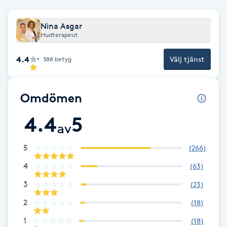
Fotsvamp
Nina Asgar
Hudterapeut
Fotvård
4.4
Välj tjänst
388
betyg
Fransar
Fransborttagning
Omdömen
4.4
5
Fransfärgning
av
5
(
266
)
Fransförlängning
4
(
63
)
Fransförlängning Megavolym
3
(
23
)
2
(
18
)
Fransförlängning Volym
1
(
18
)