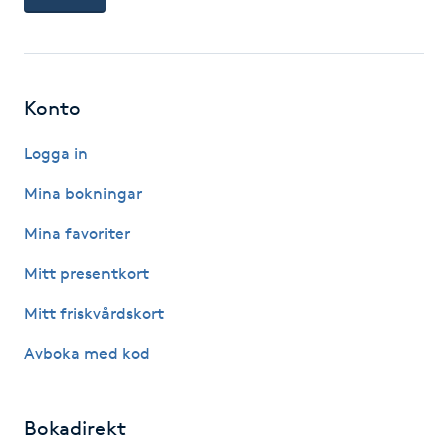
IPL hårborttagning
IR-massage
Konto
J
Logga in
Japansk massage
Mina bokningar
K
Mina favoriter
K18
Mitt presentkort
Katun fransar
Mitt friskvårdskort
Avboka med kod
Kemisk peeling
Keratinbehandling
Bokadirekt