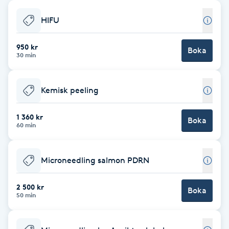
Babylights
HIFU
Balayage
950 kr
Boka
30 min
Bambumassage
Kemisk peeling
Barber
1 360 kr
Boka
60 min
Barnklippning
Microneedling salmon PDRN
BIAB
2 500 kr
Blowout
Boka
50 min
Bottenfärg