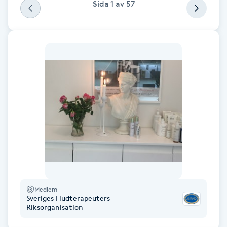
Sida
1
av
57
Föning
G
Gel naglar
Gelenaglar
Gellack
Gellack med förstärkning
Gravidmassage
Medlem
Gravidyoga
Sveriges Hudterapeuters
Riksorganisation
Gruppträning