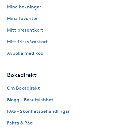
Mina bokningar
M
Mina favoriter
Makeup
Mitt presentkort
Manikyr & Pedikyr
Mitt friskvårdskort
Avboka med kod
Massage
Medial vägledning
Bokadirekt
Medicinsk massage
Om Bokadirekt
Blogg - Beautylabbet
Meditation
FAQ - Skönhetsbehandlingar
Medium
Fakta & Råd