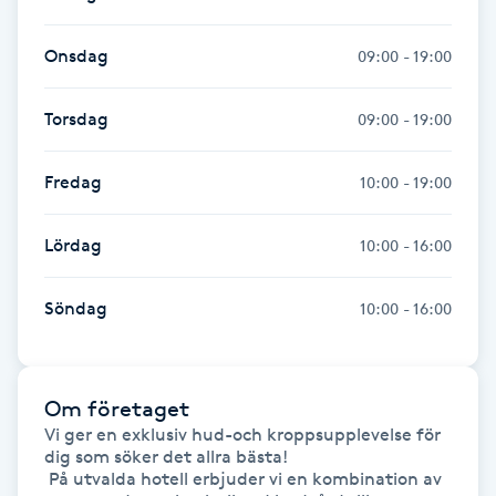
Kinesiologi
Onsdag
09:00 - 19:00
Kinesisk medicin
Torsdag
09:00 - 19:00
Kiropraktik
Fredag
10:00 - 19:00
Klangmassage
Lördag
10:00 - 16:00
Klippning
Söndag
10:00 - 16:00
Klippning & Slingor
Klippning ungdom
Om företaget
Vi ger en exklusiv hud-och kroppsupplevelse för 
dig som söker det allra bästa!

Koppningsmassage
 På utvalda hotell erbjuder vi en kombination av 