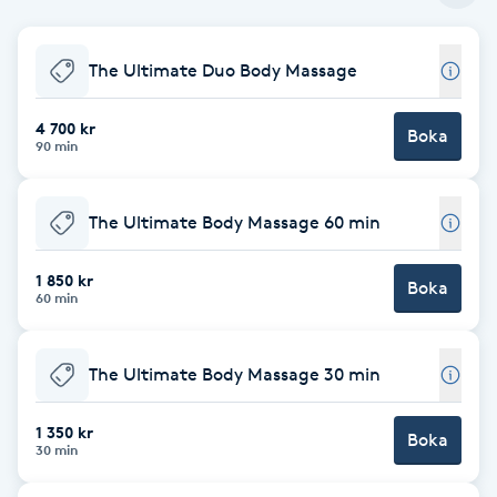
Babylights
The Ultimate Duo Body Massage
Balayage
4 700 kr
Boka
90 min
Bambumassage
The Ultimate Body Massage 60 min
Barber
1 850 kr
Boka
Barnklippning
60 min
BIAB
The Ultimate Body Massage 30 min
Blowout
1 350 kr
Boka
30 min
Bottenfärg