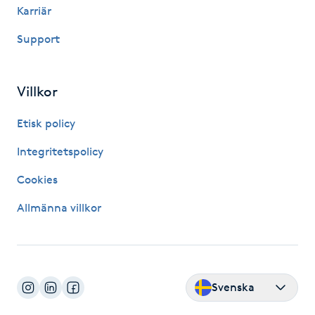
Karriär
Megavolymfransar
Support
Melasma
Villkor
Mesoterapi
Etisk policy
MicroPen
Integritetspolicy
Microshading
Cookies
Allmänna villkor
Mixfransar
N
Nagelförlängning
Svenska
Nagelförlängning akryl