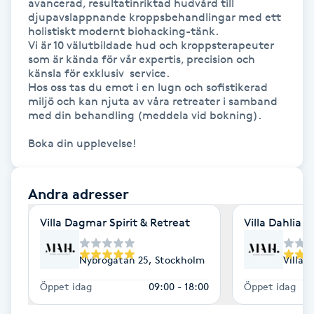
avancerad, resultatinriktad hudvård till 
djupavslappnande kroppsbehandlingar med ett 
Kosmetisk tatuering
holistiskt modernt biohacking-tänk.

Vi är 10 välutbildade hud och kroppsterapeuter 
Kostrådgivning
som är kända för vår expertis, precision och 
känsla för exklusiv  service.

Hos oss tas du emot i en lugn och sofistikerad 
Kroppsinpackning
miljö och kan njuta av våra retreater i samband 
med din behandling (meddela vid bokning).

Kroppspeeling
Boka din upplevelse! 
Käkledsbehandling
Andra adresser
Kärlbehandling
Villa Dagmar Spirit & Retreat
Villa Dahlia S
L
Nybrogatan 25, Stockholm
Villa 
Laserbehandling
Öppet idag
09:00 - 18:00
Öppet idag
Lashlift Keratin