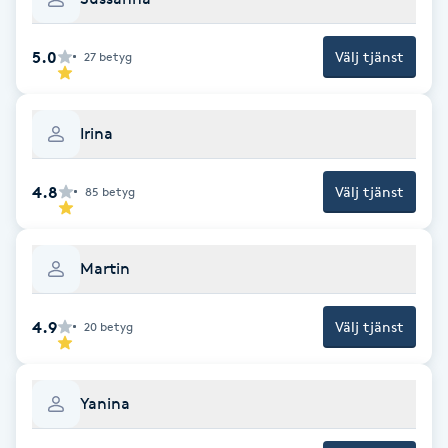
Fransk manikyr
5.0
Välj tjänst
27
betyg
Fransrengöring
Frekvensterapi
Irina
Friskvård
4.8
Välj tjänst
85
betyg
Friskvårdsmassage
Martin
Frisör
4.9
Välj tjänst
20
betyg
Funktionsanalys
Yanina
Färgning