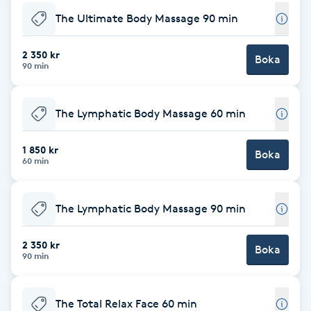
The Ultimate Body Massage 90 min
Brynformning
2 350 kr
Boka
Brynfärgning
90 min
Brynplockning
The Lymphatic Body Massage 60 min
Bröllopsuppsättning
1 850 kr
Boka
60 min
C
Celluliter
The Lymphatic Body Massage 90 min
Coachning
2 350 kr
Boka
90 min
Color correction
The Total Relax Face 60 min