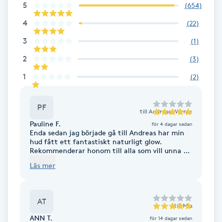
5
(
654
)
Gua Sha-massage
4
(
22
)
H
3
(
1
)
2
(
3
)
Hatha Yoga
1
(
2
)
Headspa
PF
till
Andreas Wärme
Healing
Pauline F.
för 4 dagar sedan
Enda sedan jag började gå till Andreas har min
hud fått ett fantastiskt naturligt glow.
Herrklippning
Rekommenderar honom till alla som vill unna sig
en bra ansiktsbehandling eller lymfmassage.
Läs mer
HIFU
Hollywood Peel
AT
till
Mia
ANN T.
för 14 dagar sedan