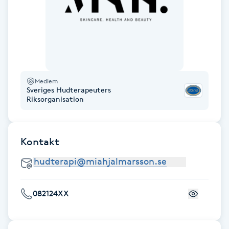
Hårborttagning
Hårbottenbehandling
Hårförlängning
Medlem
Sveriges Hudterapeuters
Hårvård
Riksorganisation
Hälsa
Kontakt
Hälsprickor
I
Idrottsmassage
082124XX
IPL