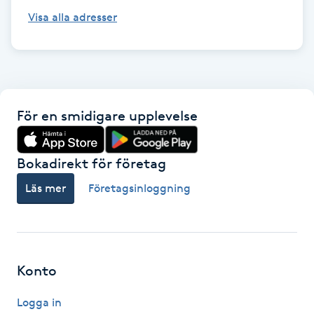
Visa alla adresser
LED-ljusterapi
Liktornar
För en smidigare upplevelse
LPG
LPG-behandling
Bokadirekt för företag
Läs mer
Företagsinloggning
LPG-massage
Luggklippning
Konto
Lymfmassage
Logga in
Läpptatuering