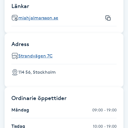
Länkar
IPL hårborttagning
miahjalmarsson.se
IR-massage
J
Adress
Japansk massage
Strandvägen 7C
K
K18
114 56, Stockholm
Katun fransar
Ordinarie öppettider
Kemisk peeling
Måndag
09:00 - 19:00
Keratinbehandling
Tisdag
10:00 - 19:00