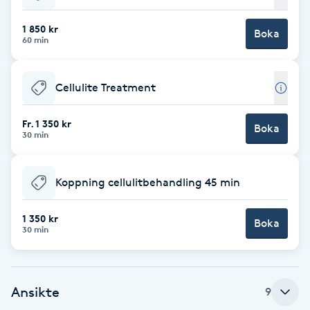
Cryoterapi
D
1 850 kr
Boka
60 min
Damklippning
Cellulite Treatment
Dermapen
Fr. 1 350 kr
Boka
Diamantslipning
30 min
E
Koppning cellulitbehandling 45 min
Enzympeeling
1 350 kr
Boka
Extensions
30 min
Extensions borttagning
Ansikte
9
Eyeliner-tatuering