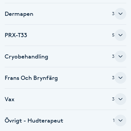
F
Dermapen
3
Face framing
PRX-T33
5
Faceliftmassage
Fet hårbotten
Cryobehandling
3
Fettreducering
Frans Och Brynfärg
3
Fibromassage
Vax
3
Fillers
Övrigt - Hudterapeut
1
Fotmassage