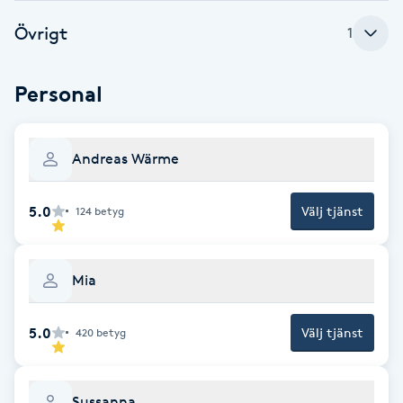
Fotsvamp
Övrigt
1
Fotvård
Personal
Fransar
Andreas Wärme
Fransborttagning
5.0
Välj tjänst
124
betyg
Fransfärgning
Fransförlängning
Mia
Fransförlängning Megavolym
5.0
Välj tjänst
420
betyg
Fransförlängning Volym
Sussanna