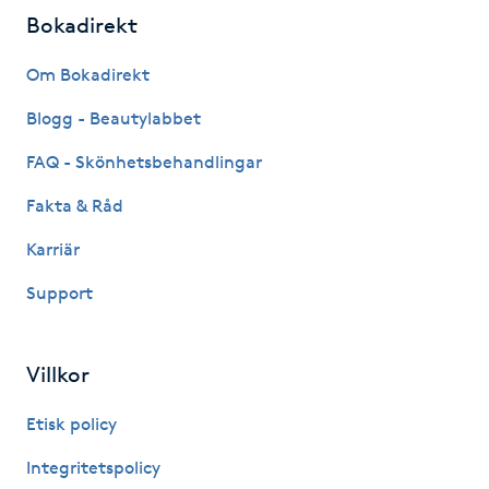
Bokadirekt
IPL hårborttagning
Om Bokadirekt
IR-massage
Blogg - Beautylabbet
J
FAQ - Skönhetsbehandlingar
Japansk massage
Fakta & Råd
K
Karriär
K18
Support
Katun fransar
Villkor
Kemisk peeling
Etisk policy
Keratinbehandling
Integritetspolicy