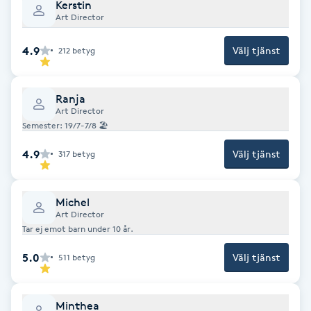
Cryoterapi
Kerstin
Art Director
D
4.9
Välj tjänst
212
betyg
Damklippning
Dermapen
Ranja
Art Director
Semester: 19/7-7/8 🏖️
Diamantslipning
4.9
Välj tjänst
317
betyg
E
Enzympeeling
Michel
Art Director
Tar ej emot barn under 10 år.
Extensions
5.0
Välj tjänst
511
betyg
Extensions borttagning
Minthea
Eyeliner-tatuering