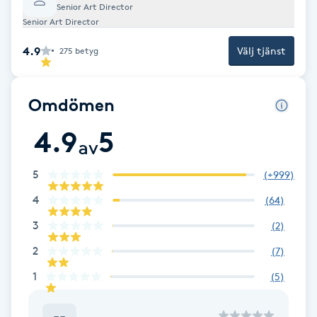
Senior Art Director
F
Senior Art Director
4.9
Välj tjänst
275
betyg
Face framing
Faceliftmassage
Omdömen
4.9
5
Fet hårbotten
av
Fettreducering
5
(
+999
)
4
(
64
)
Fibromassage
3
(
2
)
2
(
7
)
Fillers
1
(
5
)
Fotmassage