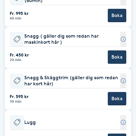
(60min)
Babylights
Fr. 995 kr
Boka
60 min
Balayage
Snagg ( gäller dig som redan har
maskinkort hår )
Bambumassage
Fr. 450 kr
Boka
20 min
Barber
Snagg & Skäggtrim (gäller dig som redan
Barnklippning
har kort hår)
BIAB
Fr. 595 kr
Boka
30 min
Blowout
Lugg
Bottenfärg