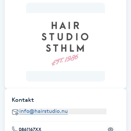
Fransk manikyr
Fransrengöring
Frekvensterapi
Friskvård
Friskvårdsmassage
Frisör
Kontakt
Funktionsanalys
Färgning
0861167XX