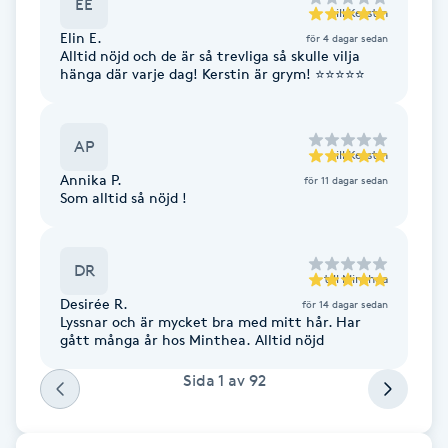
EE
till
Kerstin
Fotsvamp
Elin E.
för 4 dagar sedan
Alltid nöjd och de är så trevliga så skulle vilja
hänga där varje dag! Kerstin är grym! ⭐️⭐️⭐️⭐️⭐️
Fotvård
Fransar
AP
till
Kerstin
Annika P.
för 11 dagar sedan
Fransborttagning
Som alltid så nöjd !
Fransfärgning
DR
till
Minthea
Fransförlängning
Desirée R.
för 14 dagar sedan
Lyssnar och är mycket bra med mitt hår. Har
gått många år hos Minthea. Alltid nöjd
Fransförlängning Megavolym
Sida
1
av
92
Fransförlängning Volym