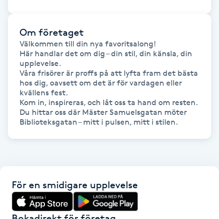
Hot Stone Massage
Om företaget
Hot yoga
Välkommen till din nya favoritsalong!

Här handlar det om dig – din stil, din känsla, din 
Hudföryngring
upplevelse.

Våra frisörer är proffs på att lyfta fram det bästa 
hos dig, oavsett om det är för vardagen eller 
Huduppstramning
kvällens fest.

Kom in, inspireras, och låt oss ta hand om resten.

Du hittar oss där Mäster Samuelsgatan möter 
Hudvård
Biblioteksgatan – mitt i pulsen, mitt i stilen.
Hyaluronsyra
Hyperhidros
För en smidigare upplevelse
Hypnos
Bokadirekt för företag