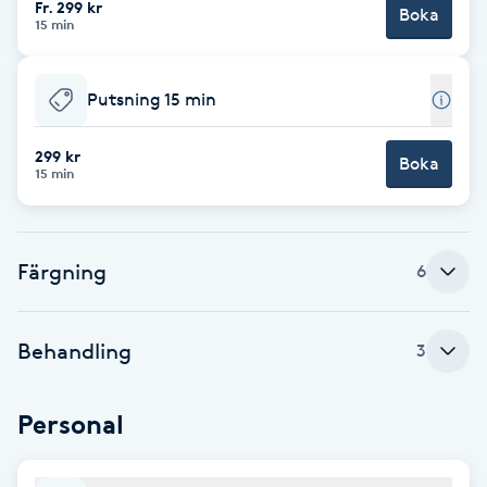
Fr. 299 kr
Boka
15 min
Brynformning
Putsning 15 min
Brynfärgning
299 kr
Brynplockning
Boka
15 min
Bröllopsuppsättning
C
Färgning
6
Celluliter
Behandling
3
Coachning
Personal
Color correction