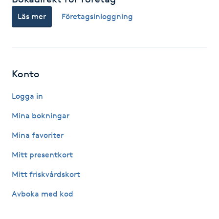
Hårborttagning
Läs mer
Företagsinloggning
Hårbottenbehandling
Hårförlängning
Konto
Hårvård
Logga in
Hälsa
Mina bokningar
Mina favoriter
Hälsprickor
Mitt presentkort
I
Mitt friskvårdskort
Idrottsmassage
Avboka med kod
IPL