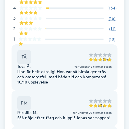
Fransk manikyr
4
(
134
)
3
(
16
)
Fransrengöring
2
(
11
)
Frekvensterapi
1
(
10
)
Friskvård
TÄ
till
Linn (Elev)
Tuva Ä.
för ungefär 2 timmar sedan
Friskvårdsmassage
Linn är helt otrolig! Hon var så himla generös
och omsorgsfull med både tid och kompetens!
10/10 upplevelse
Frisör
Funktionsanalys
PM
till
Jonas
Pernilla M.
för ungefär 20 timmar sedan
Såå nöjd efter färg och klipp!! Jonas var toppen!
Färgning