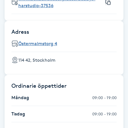
Hot Stone Massage
harstudio-37536
Hot yoga
Adress
Hudföryngring
Östermalmstorg 4
Huduppstramning
114 42, Stockholm
Hudvård
Hyaluronsyra
Ordinarie öppettider
Måndag
09:00 - 19:00
Hyperhidros
Tisdag
09:00 - 19:00
Hypnos