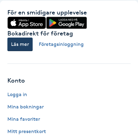
Kinesiologi
För en smidigare upplevelse
Kinesisk medicin
Bokadirekt för företag
Kiropraktik
Läs mer
Företagsinloggning
Klangmassage
Klippning
Konto
Logga in
Klippning & Slingor
Mina bokningar
Klippning ungdom
Mina favoriter
Koppningsmassage
Mitt presentkort