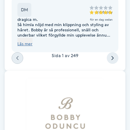
Föning
DM
till
Bobby
G
dragica m.
för en dag sedan
Så himla nöjd med min klippning och styling av
Gel naglar
håret. Bobby är så professionell, snäll och
underbar vilket förgyllde min upplevelse ännu
mer. Kände mig väldigt trygg i hans händer, och
Läs mer
Gelenaglar
ser verkligen fram emot nästa besök hos
honom. Dragica
Sida
1
av
249
Gellack
Gellack med förstärkning
Gravidmassage
Gravidyoga
Gruppträning