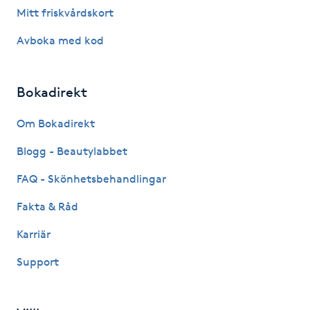
Mitt friskvårdskort
Kosmetisk tatuering
Avboka med kod
Kostrådgivning
Bokadirekt
Kroppsinpackning
Om Bokadirekt
Kroppspeeling
Blogg - Beautylabbet
Käkledsbehandling
FAQ - Skönhetsbehandlingar
Fakta & Råd
Kärlbehandling
Karriär
L
Support
Laserbehandling
Lashlift Keratin