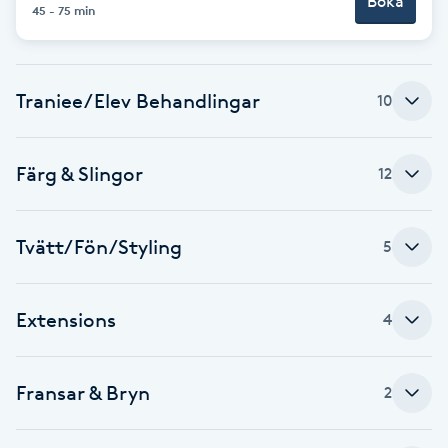
Boka
45 - 75 min
Brynformning
Brynfärgning
Traniee/Elev Behandlingar
10
Brynplockning
Färg & Slingor
12
Bröllopsuppsättning
C
Tvätt/Fön/Styling
5
Celluliter
Extensions
4
Coachning
Fransar & Bryn
2
Color correction