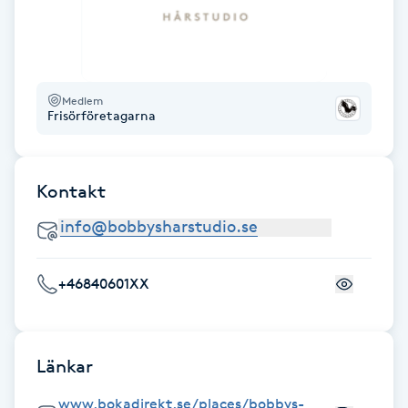
Gua Sha-massage
H
Medlem
Hatha Yoga
Frisörföretagarna
Headspa
Kontakt
Healing
Herrklippning
+46840601XX
HIFU
Länkar
Hollywood Peel
www.bokadirekt.se/places/bobbys-