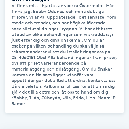
Vi finns mitt i hjärtat av vackra Östermalm. Här 
IPL hårborttagning
finns jag, Bobby Oduncu och mina duktiga 
frisörer. Vi är väl uppdaterade i det senaste inom 
mode och trender, och har högkvalificerade 
IR-massage
specialistutbildningar i ryggen. Vi har ett brett 
utbud av olika behandlingar som vi skräddarsyr 
J
just efter dig och dina önskemål. Om du är 
osäker på vilken behandling du ska välja så 
Japansk massage
rekommenderar vi att du istället ringer oss på 
08-4060181.Obs! Alla behandlingar är från-priser, 
K
dvs att priset varierar beroende på 
materialåtgång och tidsåtgång. Om du önskar 
K18
komma en tid som ligger utanför våra 
öppettider går det alltid att ordna, kontakta oss 
då via telefon. Välkomna till oss för att unna dig 
Katun fransar
själv det lilla extra och låt oss ta hand om dig. 
/Bobby, Tilda, Zübeyde, Ulla, Frida, Linn, Naomi & 
Samer.
Kemisk peeling
Keratinbehandling