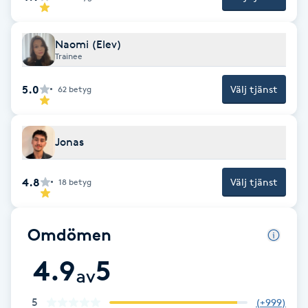
Fotsvamp
Naomi (Elev)
Fotvård
Trainee
5.0
Välj tjänst
Fransar
62
betyg
Fransborttagning
Jonas
Fransfärgning
4.8
Välj tjänst
18
betyg
Fransförlängning
Omdömen
Fransförlängning Megavolym
4.9
5
av
Fransförlängning Volym
5
(
+999
)