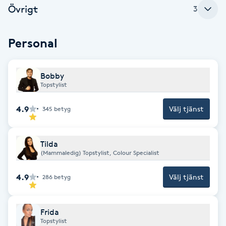
Cryoterapi
Övrigt
3
D
Personal
Damklippning
Dermapen
Bobby
Topstylist
Diamantslipning
4.9
Välj tjänst
345
betyg
E
Enzympeeling
Tilda
(Mammaledig) Topstylist, Colour Specialist
Extensions
4.9
Välj tjänst
286
betyg
Extensions borttagning
Frida
Topstylist
Eyeliner-tatuering