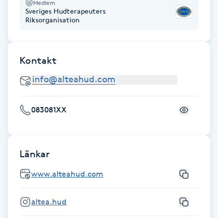
Medlem
Hårborttagning
Sveriges Hudterapeuters
Riksorganisation
Hårbottenbehandling
Kontakt
Hårförlängning
Hårvård
083081XX
Hälsa
Hälsprickor
Länkar
I
www.alteahud.com
Idrottsmassage
altea.hud
IPL