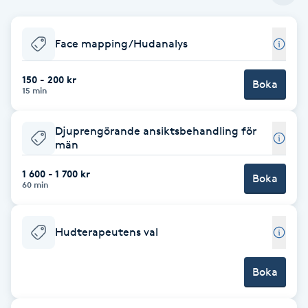
Babylights
Face mapping/Hudanalys
Balayage
150 - 200 kr
Boka
15 min
Bambumassage
Djuprengörande ansiktsbehandling för
Barber
män
1 600 - 1 700 kr
Boka
Barnklippning
60 min
BIAB
Hudterapeutens val
Blowout
Boka
Bottenfärg