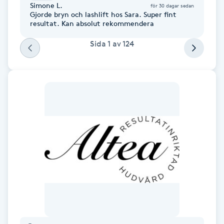
Simone L.
Hot Stone Massage
för 30 dagar sedan
Gjorde bryn och lashlift hos Sara. Super fint
resultat. Kan absolut rekommendera
Hot yoga
Sida
1
av
124
Hudföryngring
Huduppstramning
Hudvård
Hyaluronsyra
Hyperhidros
Hypnos