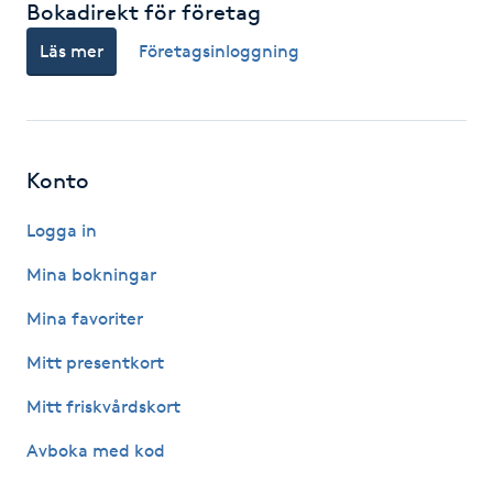
Bokadirekt för företag
Kosmetisk tatuering
Läs mer
Företagsinloggning
Kostrådgivning
Kroppsinpackning
Konto
Kroppspeeling
Logga in
Mina bokningar
Käkledsbehandling
Mina favoriter
Kärlbehandling
Mitt presentkort
L
Mitt friskvårdskort
Laserbehandling
Avboka med kod
Lashlift Keratin