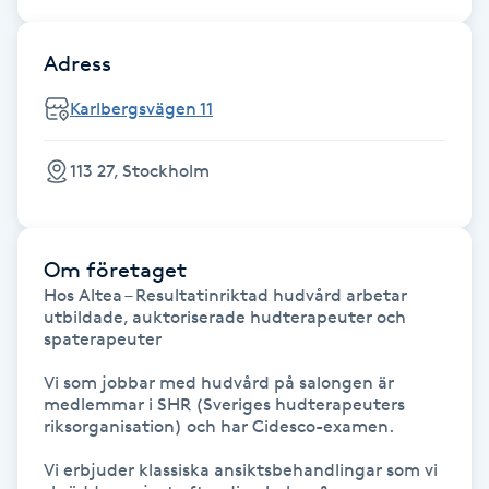
IPL hårborttagning
Adress
IR-massage
Karlbergsvägen 11
J
113 27, Stockholm
Japansk massage
K
Om företaget
K18
Hos Altea – Resultatinriktad hudvård arbetar 
utbildade, auktoriserade hudterapeuter och 
Katun fransar
spaterapeuter

Vi som jobbar med hudvård på salongen är 
Kemisk peeling
medlemmar i SHR (Sveriges hudterapeuters 
riksorganisation) och har Cidesco-examen.

Keratinbehandling
Vi erbjuder klassiska ansiktsbehandlingar som vi 