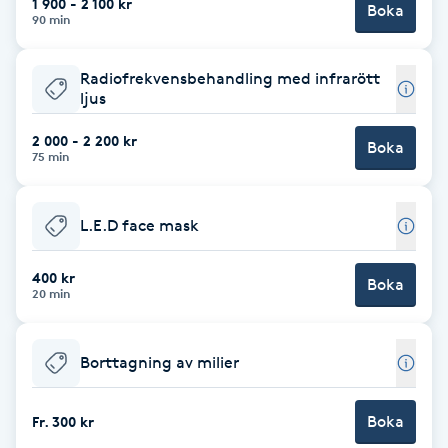
1 900 - 2 100 kr
Boka
90 min
F
Face framing
Radiofrekvensbehandling med infrarött
ljus
Faceliftmassage
2 000 - 2 200 kr
Boka
75 min
Fet hårbotten
L.E.D face mask
Fettreducering
400 kr
Boka
20 min
Fibromassage
Fillers
Borttagning av milier
Fotmassage
Boka
Fr. 300 kr