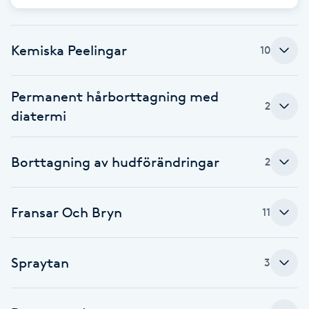
Fotsvamp
Kemiska Peelingar
10
Fotvård
Fransar
Permanent hårborttagning med
2
diatermi
Fransborttagning
Borttagning av hudförändringar
2
Fransfärgning
Fransförlängning
Fransar Och Bryn
11
Fransförlängning Megavolym
Spraytan
3
Fransförlängning Volym