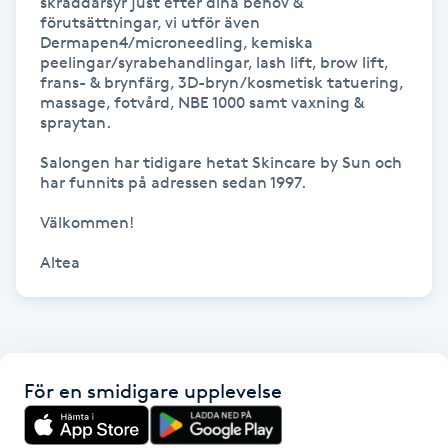
skräddarsyr just efter dina behov & 
förutsättningar, vi utför även 
Kinesiologi
Dermapen4/microneedling, kemiska 
peelingar/syrabehandlingar, lash lift, brow lift, 
frans- & brynfärg, 3D-bryn/kosmetisk tatuering, 
Kinesisk medicin
massage, fotvård, NBE 1000 samt vaxning & 
spraytan.

Kiropraktik
Salongen har tidigare hetat Skincare by Sun och 
har funnits på adressen sedan 1997.

Klangmassage
Välkommen!

Klippning
Altea
Klippning & Slingor
Klippning ungdom
För en smidigare upplevelse
Koppningsmassage