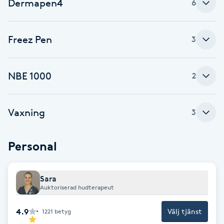
Dermapen4
6
Fransk manikyr
Fransrengöring
Freez Pen
3
Frekvensterapi
NBE 1000
2
Friskvård
Vaxning
3
Friskvårdsmassage
Personal
Frisör
Funktionsanalys
Sara
Auktoriserad hudterapeut
Färgning
4.9
Välj tjänst
1221
betyg