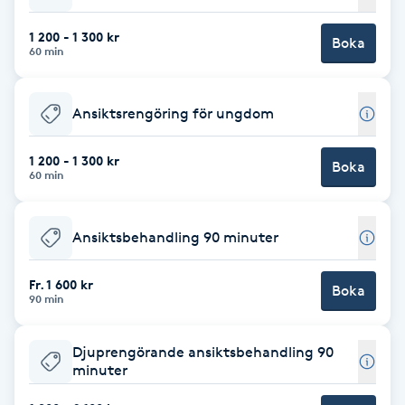
Cryoterapi
D
1 200 - 1 300 kr
Boka
60 min
Damklippning
Ansiktsrengöring för ungdom
Dermapen
1 200 - 1 300 kr
Boka
60 min
Diamantslipning
E
Ansiktsbehandling 90 minuter
Enzympeeling
Fr. 1 600 kr
Boka
Extensions
90 min
Extensions borttagning
Djuprengörande ansiktsbehandling 90
minuter
Eyeliner-tatuering