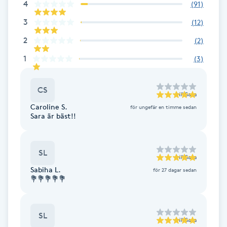
4
(
91
)
3
Gua Sha-massage
(
12
)
H
2
(
2
)
1
(
3
)
Hatha Yoga
CS
Headspa
till
Sara
Caroline S.
för ungefär en timme sedan
Sara är bäst!!
Healing
Herrklippning
SL
till
Sara
Sabiha L.
för 27 dagar sedan
HIFU
💐💐💐💐💐
Hollywood Peel
SL
till
Sara