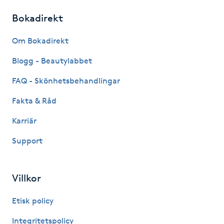
Bokadirekt
LED-ljusterapi
Om Bokadirekt
Liktornar
Blogg - Beautylabbet
FAQ - Skönhetsbehandlingar
LPG
Fakta & Råd
LPG-behandling
Karriär
LPG-massage
Support
Luggklippning
Villkor
Lymfmassage
Etisk policy
Integritetspolicy
Läpptatuering