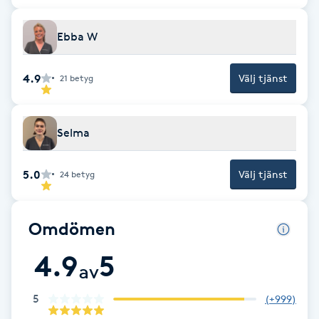
Föning
Ebba W
G
Gel naglar
4.9
Välj tjänst
21
betyg
Gelenaglar
Selma
Gellack
5.0
Välj tjänst
24
betyg
Gellack med förstärkning
Omdömen
Gravidmassage
4.9
5
av
Gravidyoga
5
(
+999
)
Gruppträning