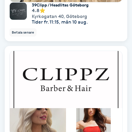
39Clipp / Headlites Göteborg
Volymfransar
4.8
Kyrkogatan 40
,
Göteborg
Tider fr. 11:15, mån 10 aug.
Vårtor
Betala senare
Y
Yin Yoga
Yoga
Yoga Nidra
Yogamassage
Z
Zonterapi