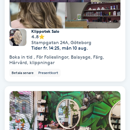
Färgning
Föning
Klippotek Salo
G
4.8
Stampgatan 24A
,
Göteborg
Gel naglar
Tider fr. 14:25, mån 10 aug.
Boka in tid , För Folieslingor, Balayage, Färg,
Hårvård, klippningar
Gelenaglar
Betala senare
Presentkort
Gellack
Gellack med förstärkning
Gravidmassage
Gravidyoga