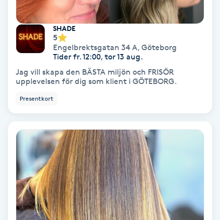
Nagelvård
SHADE
5
Engelbrektsgatan 34 A
,
Göteborg
Naglar borttagning
Tider fr. 12:00, tor 13 aug.
Jag vill skapa den BÄSTA miljön och FRISÖR
Naglar reparation
upplevelsen för dig som klient i GÖTEBORG.
Presentkort
Naprapati
Navelpiercing
NBE-massage
Ny frisyr
O