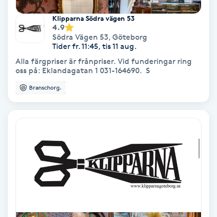
Samtalsterapi
Klipparna Södra vägen 53
4.9
Södra Vägen 53
,
Göteborg
Senioryoga
Tider fr. 11:45, tis 11 aug.
Alla färgpriser är frånpriser. Vid funderingar ring
oss på: Eklandagatan 1 031-164690. S
Shiatsu
Branschorg.
Singelfransar
Sjukgymnastik
Skalpmassage
Skinbooster
Sklerosering