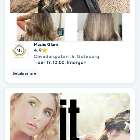
Spa
Spa manikyr & pedikyr
Masiis Glam
Spa-manikyr
4.9
Olivedalsgatan 15
,
Göteborg
Tider fr. 10:00, Imorgon
Spa-pedikyr
Betala senare
Spraytan
Stylist
Sugaring
Svensk massage