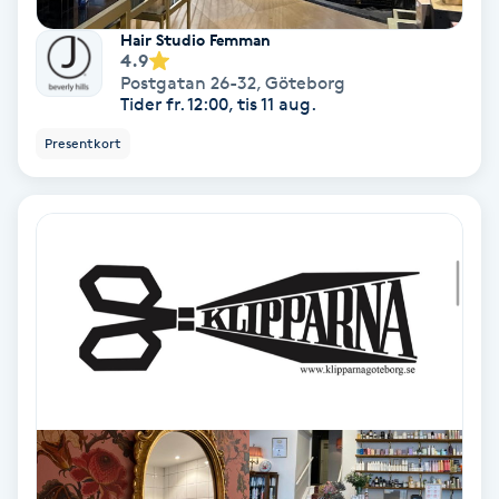
Regndroppsmassage
Hair Studio Femman
4.9
Reiki
Postgatan 26-32
,
Göteborg
Tider fr. 12:00, tis 11 aug.
Reikihealing
Presentkort
Reiki massage
Restorative Yoga
Rosacea
Rosenmetoden
Ryggmassage
S