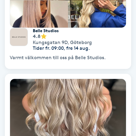
Terapi
Thaimassage
Belle Studios
Toning
4.8
Kungsgatan 9D
,
Göteborg
Tider fr. 09:00, fre 14 aug.
Torr hårbotten
Varmt välkommen till oss på Belle Studios.
Torrborstning
Triggerpunktsmassage
Trådning
Träning