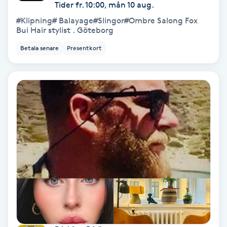
Extensions borttagning
Tider fr. 10:00, mån 10 aug.
#Klipning# Balayage#Slingor#Ombre Salong Fox
Bui Hair stylist . Göteborg
Eyeliner-tatuering
F
Betala senare
Presentkort
Face framing
Faceliftmassage
Fet hårbotten
Fettreducering
Fibromassage
Fillers