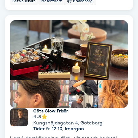
Betala senare
Presentkort
Branschorg.
Ansiktsbehandling djuprengörande
B
Babylights
Balayage
Bambumassage
Barber
Barnklippning
Göta Glow Frisör
4.8
BIAB
Kungshöjdsgatan 4
,
Göteborg
Tider fr. 12:10, Imorgon
Blowout