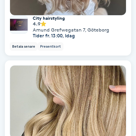
Tvätt & Fön
V
City hairstyling
4.9
Vaccination
Amund Grefwegatan 7
,
Göteborg
Tider fr. 13:00, Idag
Vampyrbehandling
Betala senare
Presentkort
Vaxning
Vaxning brasiliansk
Veterinär
Vibrationsmassage
Vinyasa Yoga