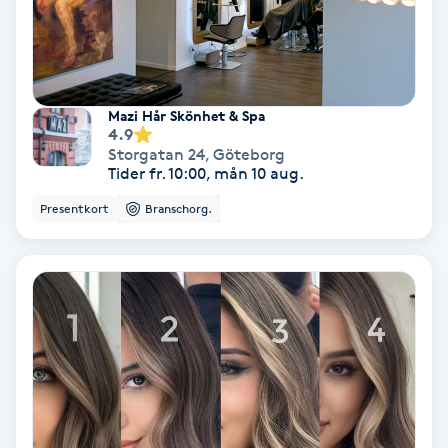
Osteopati
P
Paraffinbehandling
Mazi Hår Skönhet & Spa
4.9
Storgatan 24
,
Göteborg
Pedikyr
Tider fr. 10:00, mån 10 aug.
Presentkort
Branschorg.
Pensionärklippning
Permanent
Permanent hårborttagning
Permanent ögonbrynsmakeup
Personal shopper