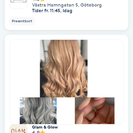
Lymfmassage
Västra Hamngatan 5
,
Göteborg
Tider fr. 11:45, Idag
Läpptatuering
Presentkort
M
Makeup
Manikyr & Pedikyr
Massage
Medial vägledning
Medicinsk massage
Meditation
Glam & Glow
4.9