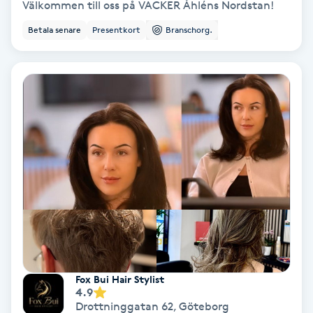
Välkommen till oss på VACKER Åhléns Nordstan!
Color correction
Betala senare
Presentkort
Branschorg.
Cryoterapi
D
Damklippning
Dermapen
Diamantslipning
E
Enzympeeling
Extensions
Fox Bui Hair Stylist
4.9
Drottninggatan 62
,
Göteborg