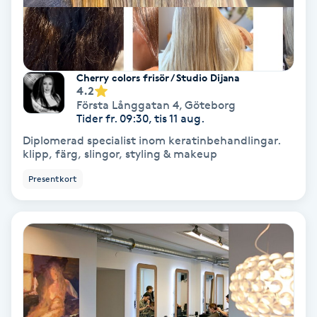
Olaplex
Olaplexbehandling
Cherry colors frisör / Studio Dijana
4.2
Ombre
Första Långgatan 4
,
Göteborg
Tider fr. 09:30, tis 11 aug.
Ombre brows
Diplomerad specialist inom keratinbehandlingar.
klipp, färg, slingor, styling & makeup
Ombre naglar
Presentkort
Optiker
Ortobionomi
Ortopedi