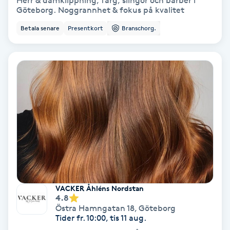
Herr & damklippning, färg, slingor och barber i
Göteborg. Noggrannhet & fokus på kvalitet
Bottenfärg
Betala senare
Presentkort
Branschorg.
Brynformning
Brynfärgning
Brynplockning
Bröllopsuppsättning
C
Celluliter
VACKER Åhléns Nordstan
4.8
Coachning
Östra Hamngatan 18
,
Göteborg
Tider fr. 10:00, tis 11 aug.