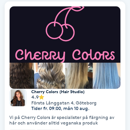
IPL
IPL hårborttagning
IR-massage
J
Japansk massage
K
K18
Cherry Colors (Hair Studio)
4.9
Första Långgatan 4
,
Göteborg
Katun fransar
Tider fr. 09:00, mån 10 aug.
Vi på Cherry Colors är specialister på färgning av
hår och använder alltid veganska produk
Kemisk peeling