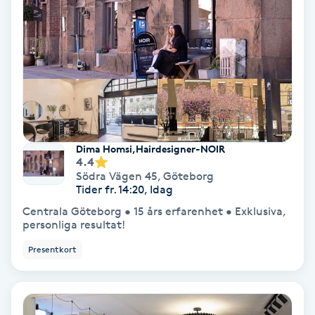
Hollywood Peel
Hot Stone Massage
Hot yoga
Hudföryngring
Dima Homsi,Hairdesigner-NOIR
4.4
Huduppstramning
Södra Vägen 45
,
Göteborg
Tider fr. 14:20, Idag
Hudvård
Centrala Göteborg • 15 års erfarenhet • Exklusiva,
personliga resultat!
Hyaluronsyra
Presentkort
Hyperhidros