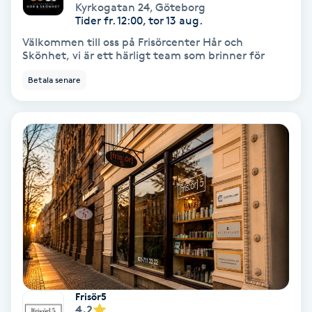
Laserbehandling
Kyrkogatan 24
,
Göteborg
Tider fr. 12:00, tor 13 aug.
Lashlift Keratin
Välkommen till oss på Frisörcenter Hår och
Skönhet, vi är ett härligt team som brinner för
LED-ljusterapi
Betala senare
Liktornar
LPG
LPG-behandling
LPG-massage
Luggklippning
Frisör5
4.2