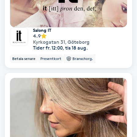
Svettbehandling
T
Salong IT
Tuina-massage
4.9
Kyrkogatan 31
,
Göteborg
Tider fr. 12:00, tis 18 aug.
Taktil massage
Betala senare
Presentkort
Branschorg.
Tandblekning
Tandläkare
Tatuering
Tatueringsborttagning