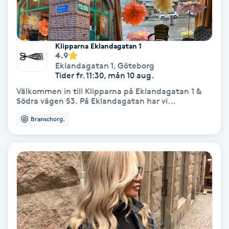
Skoinlägg
Klipparna Eklandagatan 1
Skägg
4.9
Eklandagatan 1
,
Göteborg
Skäggfärgning
Tider fr. 11:30, mån 10 aug.
Välkommen in till Klipparna på Eklandagatan 1 &
Södra vägen 53. På Eklandagatan har vi...
Skäggklippning
Branschorg.
Skäggtrimmning
Skönhet
Slingor
Sockring