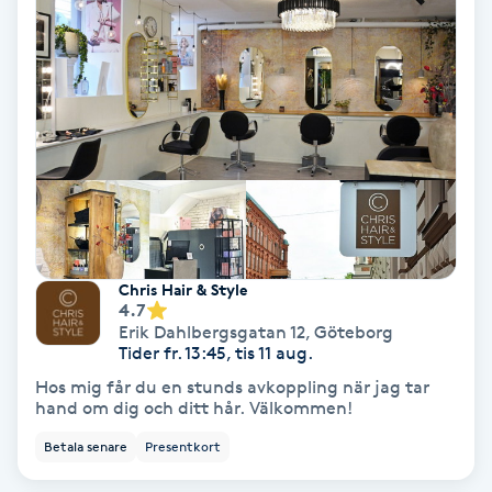
Hypnos
Hårborttagning
Hårbottenbehandling
Hårförlängning
Hårvård
Chris Hair & Style
4.7
Hälsa
Erik Dahlbergsgatan 12
,
Göteborg
Tider fr. 13:45, tis 11 aug.
Hos mig får du en stunds avkoppling när jag tar
Hälsprickor
hand om dig och ditt hår. Välkommen!
I
Betala senare
Presentkort
Idrottsmassage