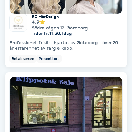
Fransförlängning Volym
RD HårDesign
4.9
Fransk manikyr
Södra vägen 12
,
Göteborg
Tider fr. 11:30, Idag
Fransrengöring
Professionell frisör i hjärtat av Göteborg - över 20
år erfarenhet av färg & klipp.
Frekvensterapi
Betala senare
Presentkort
Friskvård
Friskvårdsmassage
Frisör
Funktionsanalys