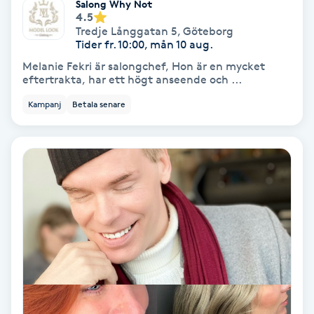
behandlingar utförs på egen risk, då vi inte kan för
Salong Why Not
4.5
Tredje Långgatan 5
,
Göteborg
Nagelförlängning akryl
Tider fr. 10:00, mån 10 aug.
Melanie Fekri är salongchef, Hon är en mycket
Nagelförlängning gelé
eftertrakta, har ett högt anseende och ...
Kampanj
Betala senare
Nagelförlängning glasfiber
Nagelförlängning silke
Nagelförstärkning
Nagelklippning
Nagelsvamp
Nageltrång