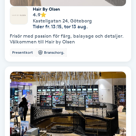
Hair By Olsen
PRP (Platelet Rich Plasma)
4.9
Kastellgatan 24
,
Göteborg
Tider fr. 13:15, tor 13 aug.
PRX-T33
Frisör med passion för färg, balayage och detaljer.
Välkommen till Hair by Olsen
Psoriasis
Presentkort
Branschorg.
PT
R
Radiofrekvens
Rakning
Reflexologi