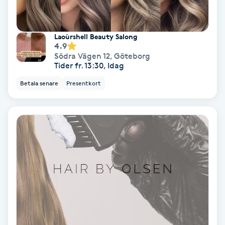
Personlig tränare
Laoùrshell Beauty Salong
4.9
Picolaser
Södra Vägen 12
,
Göteborg
Tider fr. 13:30, Idag
Piercing
Betala senare
Presentkort
Pigmentbehandling
Pigmentfläckar
Plastikkirurgi
Powder brows
Power Yoga