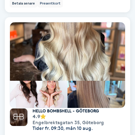
Betala senare
Presentkort
Keratinbehandling
Kinesiologi
Kinesisk medicin
Kiropraktik
Klangmassage
Klippning
HELLO BOMBSHELL - GÖTEBORG
Klippning & Slingor
4.9
Engelbrektsgatan 35
,
Göteborg
Tider fr. 09:30, mån 10 aug.
Klippning ungdom