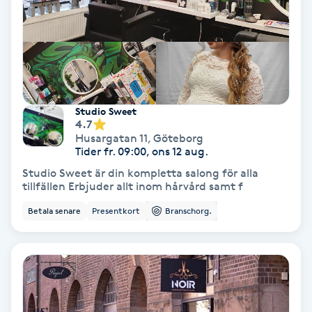
Gruppträning
Gua Sha-massage
H
Studio Sweet
4.7
Hatha Yoga
Husargatan 11
,
Göteborg
Tider fr. 09:00, ons 12 aug.
Headspa
Studio Sweet är din kompletta salong för alla
tillfällen Erbjuder allt inom hårvård samt f
Healing
Betala senare
Presentkort
Branschorg.
Herrklippning
HIFU