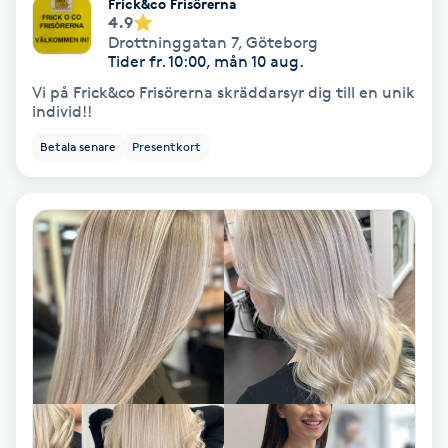
Frick&co Frisörerna
4.9
Fotmassage
Drottninggatan 7
,
Göteborg
Tider fr. 10:00, mån 10 aug.
Fotsvamp
Vi på Frick&co Frisörerna skräddarsyr dig till en unik
individ!!
Fotvård
Betala senare
Presentkort
Fransar
Fransborttagning
Fransfärgning
Fransförlängning
Fransförlängning Megavolym