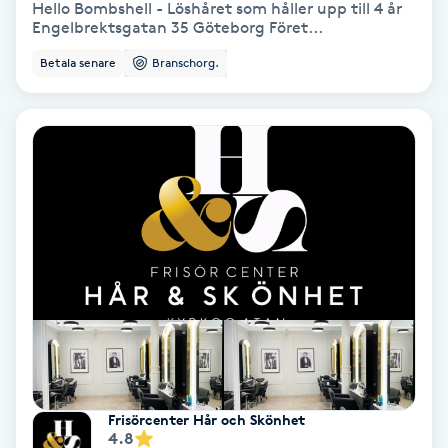
Hello Bombshell - Löshåret som håller upp till 4 år
Engelbrektsgatan 35 Göteborg Föret...
Koppningsmassage
Betala senare
Branschorg.
Kosmetisk tatuering
Kostrådgivning
Kroppsinpackning
Kroppspeeling
Käkledsbehandling
Kärlbehandling
L
Frisörcenter Hår och Skönhet
4.8