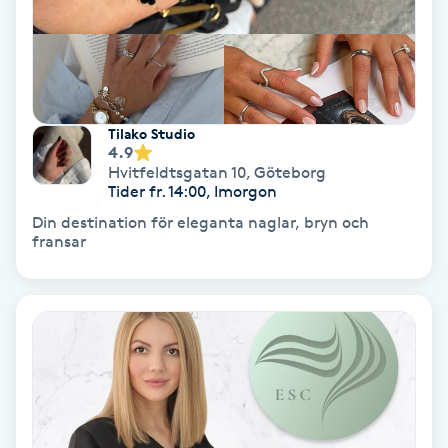
Hollywood Peel
Hot Stone Massage
Hot yoga
Tilako Studio
4.9
Hvitfeldtsgatan 10
,
Göteborg
Hudföryngring
Tider fr. 14:00, Imorgon
Din destination för eleganta naglar, bryn och
fransar
Huduppstramning
Hudvård
Hyaluronsyra
Hyperhidros