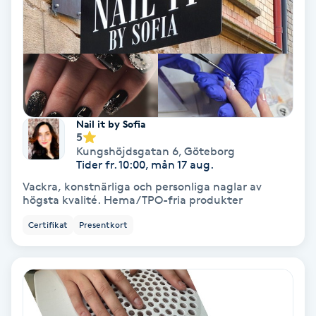
Keratinbehandling
Kinesiologi
Kinesisk medicin
Nail it by Sofia
5
Kiropraktik
Kungshöjdsgatan 6
,
Göteborg
Tider fr. 10:00, mån 17 aug.
Klangmassage
Vackra, konstnärliga och personliga naglar av
högsta kvalité. Hema/TPO-fria produkter
Klippning
Certifikat
Presentkort
Klippning & Slingor
Klippning ungdom