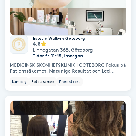
Färgning
Föning
G
Estetic Walk-in Göteborg
4.8
Gel naglar
Linnégatan 36B
,
Göteborg
Tider fr. 11:45, Imorgon
MEDICINSK SKÖNHETSKLINIK I GÖTEBORG Fokus på
Gelenaglar
Patientsäkerhet, Naturliga Resultat och Led...
Kampanj
Betala senare
Presentkort
Gellack
Gellack med förstärkning
Gravidmassage
Gravidyoga