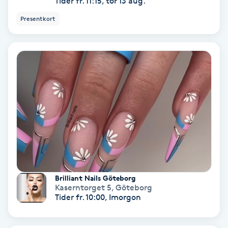
Tider fr. 11:15, tor 13 aug.
Skoinlägg
Presentkort
Skägg
Skäggfärgning
Skäggklippning
Skäggtrimmning
Skönhet
Brilliant Nails Göteborg
Kaserntorget 5
,
Göteborg
Slingor
Tider fr. 10:00, Imorgon
Sockring