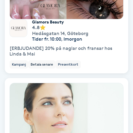
Fransförlängning Volym
Glamora Beauty
Fransk manikyr
4.8
Hedåsgatan 14
,
Göteborg
Tider fr. 10:00, Imorgon
Fransrengöring
[ERBJUDANDE] 20% på naglar och fransar hos
Linda & Mai
Frekvensterapi
Kampanj
Betala senare
Presentkort
Friskvård
Friskvårdsmassage
Frisör
Funktionsanalys