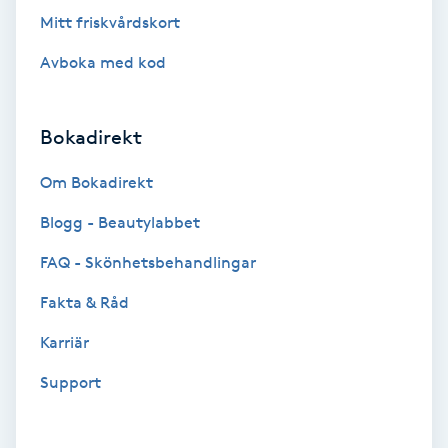
Tvätt & Fön
Mitt friskvårdskort
V
Avboka med kod
Vaccination
Bokadirekt
Vampyrbehandling
Om Bokadirekt
Vaxning
Blogg - Beautylabbet
Vaxning brasiliansk
FAQ - Skönhetsbehandlingar
Fakta & Råd
Veterinär
Karriär
Vibrationsmassage
Support
Vinyasa Yoga