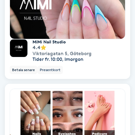
Laserbehandling
Lashlift Keratin
LED-ljusterapi
MiMi Nail Studio
4.4
Liktornar
Viktoriagatan 5
,
Göteborg
Tider fr. 10:00, Imorgon
LPG
Betala senare
Presentkort
LPG-behandling
LPG-massage
Luggklippning