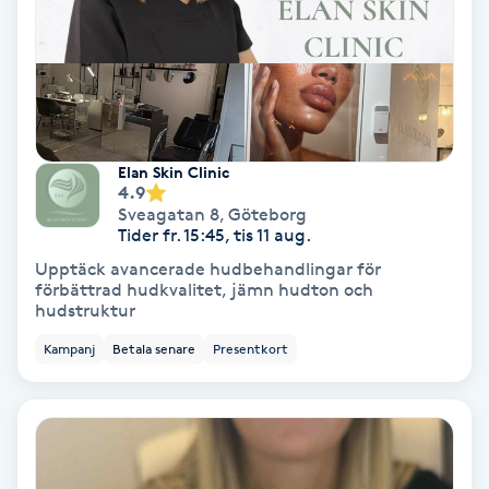
Hypnos
Hårborttagning
Hårbottenbehandling
Elan Skin Clinic
4.9
Hårförlängning
Sveagatan 8
,
Göteborg
Tider fr. 15:45, tis 11 aug.
Hårvård
Upptäck avancerade hudbehandlingar för
förbättrad hudkvalitet, jämn hudton och
hudstruktur
Hälsa
Kampanj
Betala senare
Presentkort
Hälsprickor
I
Idrottsmassage