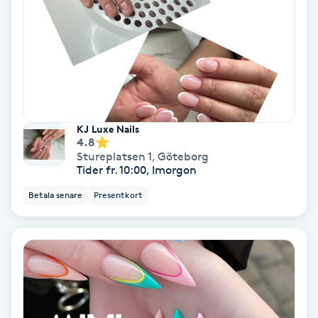
Koppningsmassage
Kosmetisk tatuering
Kostrådgivning
KJ Luxe Nails
4.8
Kroppsinpackning
Stureplatsen 1
,
Göteborg
Tider fr. 10:00, Imorgon
Kroppspeeling
Betala senare
Presentkort
Käkledsbehandling
Kärlbehandling
L