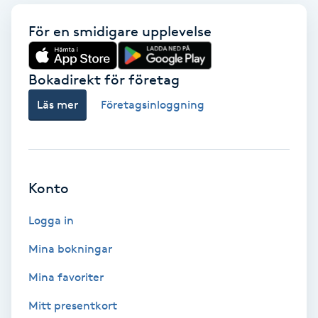
Terapi
För en smidigare upplevelse
Thaimassage
Bokadirekt för företag
Toning
Läs mer
Företagsinloggning
Torr hårbotten
Torrborstning
Konto
Triggerpunktsmassage
Logga in
Trådning
Mina bokningar
Mina favoriter
Träning
Mitt presentkort