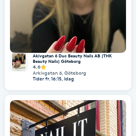
IPL
IPL hårborttagning
IR-massage
Akivgatan 6 Duc Beauty Nails AB (THK
J
Beauty Nails) Göteborg
4.6
Japansk massage
Arkivgatan 6
,
Göteborg
Tider fr. 16:15, Idag
K
K18
Katun fransar
Kemisk peeling