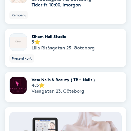
Tider fr. 10:00, Imorgon
Nagelvård
Kampanj
Naglar borttagning
Elham Nail Studio
5
Lilla Risåsgatan 25
,
Göteborg
Naglar reparation
Presentkort
Naprapati
Vasa Nails & Beauty ( TBH Nails )
Navelpiercing
4.5
Vasagatan 23
,
Göteborg
NBE-massage
Ny frisyr
O