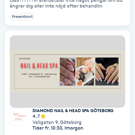
OBS??????Vi återbetalar inte något pengar om du
ångrar dig eller inte nöjd efter behandlin
Bottenfärg
Presentkort
Brynformning
Brynfärgning
Brynplockning
Bröllopsuppsättning
C
Celluliter
DIAMOND NAIL & HEAD SPA GÖTEBORG
4.7
Coachning
Vallgatan 9
,
Göteborg
Tider fr. 10:30, Imorgon