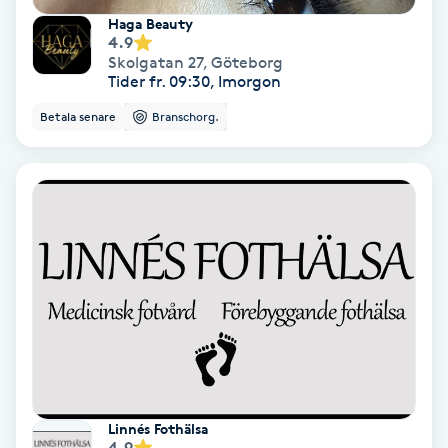
Haga Beauty
Medium
4.9
Skolgatan 27
,
Göteborg
Tider fr. 09:30, Imorgon
Megavolymfransar
Betala senare
Branschorg.
Melasma
Mesoterapi
MicroPen
Microshading
Mixfransar
N
Linnés Fothälsa
Nagelförlängning
4.9