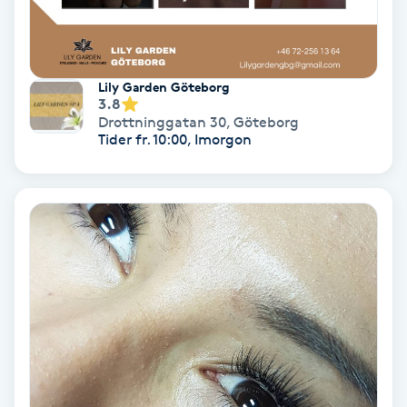
Lymfmassage
Läpptatuering
M
Lily Garden Göteborg
3.8
Drottninggatan 30
,
Göteborg
Makeup
Tider fr. 10:00, Imorgon
Manikyr & Pedikyr
Massage
Medial vägledning
Medicinsk massage
Meditation