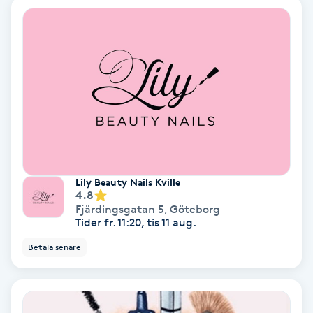
Spa
Spa manikyr & pedikyr
Spa-manikyr
Spa-pedikyr
Spraytan
Lily Beauty Nails Kville
4.8
Fjärdingsgatan 5
,
Göteborg
Stylist
Tider fr. 11:20, tis 11 aug.
Betala senare
Sugaring
Svensk massage