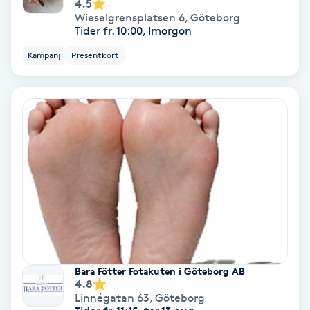
4.5
Wieselgrensplatsen 6
,
Göteborg
Samtalsterapi
Tider fr. 10:00, Imorgon
Kampanj
Presentkort
Senioryoga
Shiatsu
Singelfransar
Sjukgymnastik
Skalpmassage
Skinbooster
Bara Fötter Fotakuten i Göteborg AB
4.8
Sklerosering
Linnégatan 63
,
Göteborg