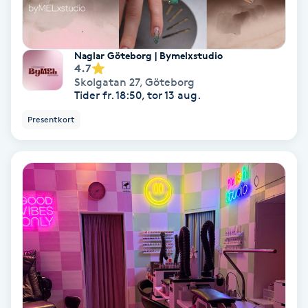
Personlig tränare
Naglar Göteborg | Bymelxstudio
4.7
Picolaser
Skolgatan 27
,
Göteborg
Tider fr. 18:50, tor 13 aug.
Piercing
Presentkort
Pigmentbehandling
Pigmentfläckar
Plastikkirurgi
Powder brows
Power Yoga