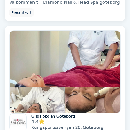
Välkommen till Diamond Nail & Head Spa göteborg
Color correction
Presentkort
Cryoterapi
D
Damklippning
Dermapen
Diamantslipning
E
Enzympeeling
Extensions
Gilda Skolan Göteborg
4.4
Kungsportsavenyen 20
,
Göteborg