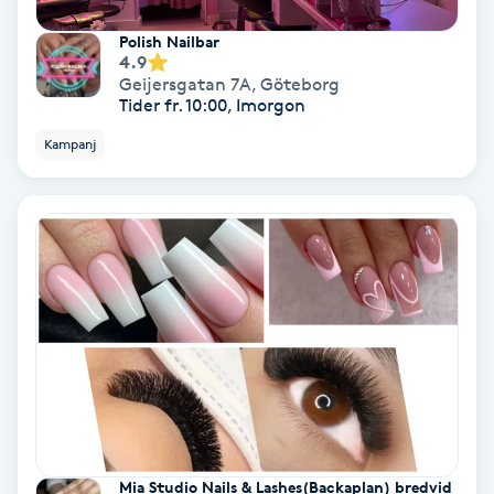
Polish Nailbar
PRP (Platelet Rich Plasma)
4.9
Geijersgatan 7A
,
Göteborg
Tider fr. 10:00, Imorgon
PRX-T33
Kampanj
Psoriasis
PT
R
Radiofrekvens
Rakning
Reflexologi
Mia Studio Nails & Lashes(Backaplan) bredvid