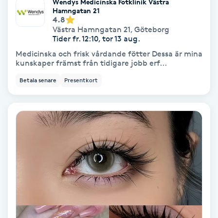
Wendys Medicinska Fotklinik Västra
Hamngatan 21
Fotmassage
4.8
Västra Hamngatan 21
,
Göteborg
Tider fr. 12:10, tor 13 aug.
Fotsvamp
Medicinska och frisk vårdande fötter Dessa är mina
kunskaper främst från tidigare jobb erf...
Fotvård
Betala senare
Presentkort
Fransar
Fransborttagning
Fransfärgning
Fransförlängning
Fransförlängning Megavolym