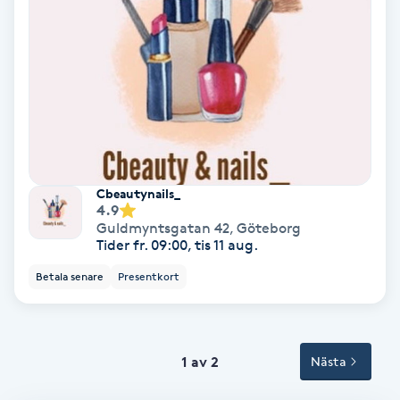
Svettbehandling
T
Tuina-massage
Taktil massage
Cbeautynails_
Tandblekning
4.9
Guldmyntsgatan 42
,
Göteborg
Tider fr. 09:00, tis 11 aug.
Tandläkare
Betala senare
Presentkort
Tatuering
Tatueringsborttagning
1 av 2
Nästa