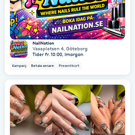
Osteopati
P
Paraffinbehandling
NailNation
Pedikyr
Vasaplatsen 4
,
Göteborg
Tider fr. 10:00, Imorgon
Pensionärklippning
Kampanj
Betala senare
Presentkort
Permanent
Permanent hårborttagning
Permanent ögonbrynsmakeup
Personal shopper