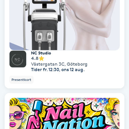
Olaplex
Olaplexbehandling
Ombre
NC Studio
Ombre brows
4.8
Västergatan 3C
,
Göteborg
Tider fr. 12:30, ons 12 aug.
Ombre naglar
Presentkort
Optiker
Ortobionomi
Ortopedi