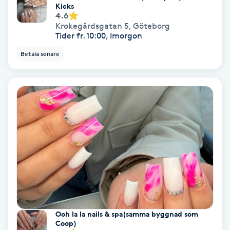
Regndroppsmassage
Kicks
4.6
Krokegårdsgatan 5
,
Göteborg
Reiki
Tider fr. 10:00, Imorgon
Betala senare
Reikihealing
Reiki massage
Restorative Yoga
Rosacea
Rosenmetoden
Ryggmassage
Ooh la la nails & spa(samma byggnad som
Coop)
S