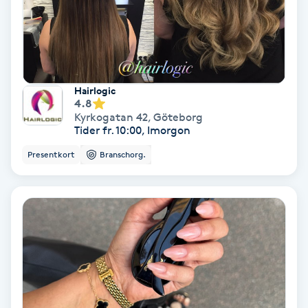
Gruppträning
Gua Sha-massage
Hairlogic
H
4.8
Kyrkogatan 42
,
Göteborg
Hatha Yoga
Tider fr. 10:00, Imorgon
Presentkort
Branschorg.
Headspa
Healing
Herrklippning
HIFU