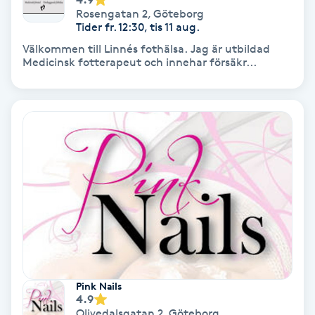
Rosengatan 2
,
Göteborg
Tider fr. 12:30, tis 11 aug.
Nagelförlängning akryl
Välkommen till Linnés fothälsa. Jag är utbildad
Medicinsk fotterapeut och innehar försäkr...
Nagelförlängning gelé
Nagelförlängning glasfiber
Nagelförlängning silke
Nagelförstärkning
Nagelklippning
Nagelsvamp
Pink Nails
4.9
Nageltrång
Olivedalsgatan 2
,
Göteborg