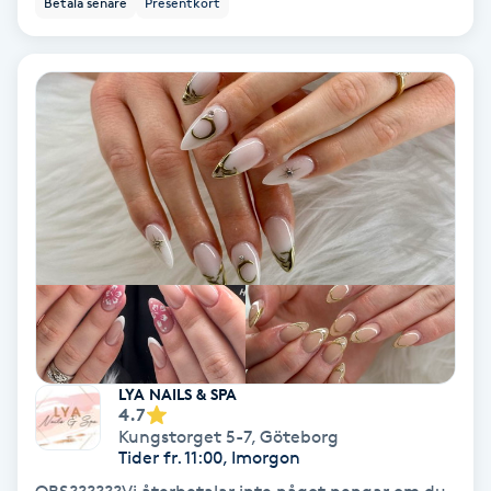
Betala senare
Presentkort
Ansiktsbehandling djuprengörande
B
Babylights
Balayage
Bambumassage
Barber
Barnklippning
LYA NAILS & SPA
4.7
BIAB
Kungstorget 5-7
,
Göteborg
Tider fr. 11:00, Imorgon
Blowout