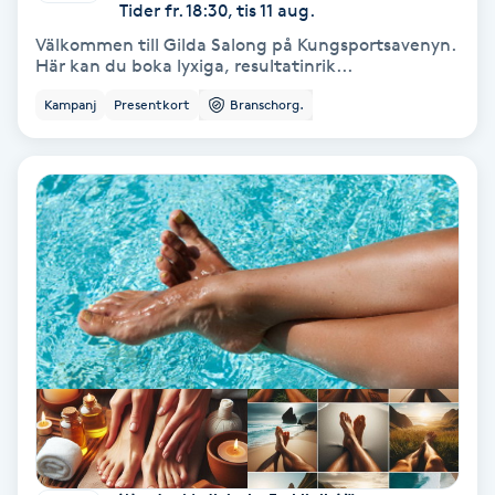
Extensions borttagning
Tider fr. 18:30, tis 11 aug.
Välkommen till Gilda Salong på Kungsportsavenyn.
Här kan du boka lyxiga, resultatinrik...
Eyeliner-tatuering
F
Kampanj
Presentkort
Branschorg.
Face framing
Faceliftmassage
Fet hårbotten
Fettreducering
Fibromassage
Fillers