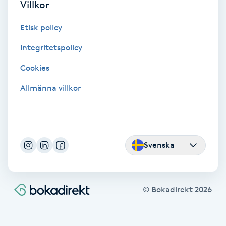
Villkor
Volymfransar
Etisk policy
Vårtor
Integritetspolicy
Y
Cookies
Yin Yoga
Allmänna villkor
Yoga
Yoga Nidra
Svenska
Yogamassage
Z
© Bokadirekt
2026
Zonterapi