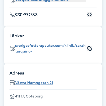
Fransk manikyr
0721-9937XX
Fransrengöring
Frekvensterapi
Länkar
Friskvård
sverigesfotterapeuter.com/klinik/sarah-
tarquino/
Friskvårdsmassage
Frisör
Adress
Västra Hamngatan 21
Funktionsanalys
411 17, Göteborg
Färgning