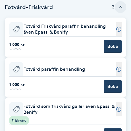
Fotvård-Friskvård
3
Babylights
Fotvård Friskvård paraffin behandling
Balayage
även Epassi & Benify
Bambumassage
1 000 kr
Boka
50 min
Barber
Fotvård paraffin behandling
Barnklippning
1 000 kr
Boka
50 min
BIAB
Fotvård som friskvård gäller även Epassi &
Blowout
Benify
Friskvård
Bottenfärg