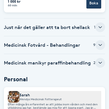
1 000 kr
Boka
60 min
Brynformning
Brynfärgning
Just när det gäller att ta bort shellack
1
Brynplockning
Medicinsk Fotvård - Behandlingar
9
Bröllopsuppsättning
C
Medicinsk manikyr paraffinbehandling
2
Celluliter
Personal
Coachning
Sarah
Color correction
Wendys Medicinsk Fotterapeut
Efter många års erfarenhet av att jobba inom vården och med den
utbildning jag har, bestämde jag mig för att öppna eget. Jag är