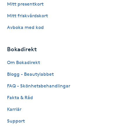
Hårborttagning
Mitt presentkort
Mitt friskvårdskort
Hårbottenbehandling
Avboka med kod
Hårförlängning
Bokadirekt
Hårvård
Om Bokadirekt
Hälsa
Blogg - Beautylabbet
Hälsprickor
FAQ - Skönhetsbehandlingar
I
Fakta & Råd
Idrottsmassage
Karriär
Support
IPL