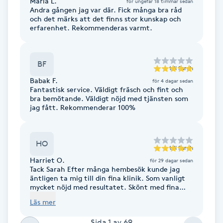
Maria L.
för ungefär 18 timmar sedan
Andra gången jag var där. Fick många bra råd
F
och det märks att det finns stor kunskap och
erfarenhet. Rekommenderas varmt.
Face framing
BF
Faceliftmassage
till
Sarah
Babak F.
för 4 dagar sedan
Fantastisk service. Väldigt fräsch och fint och
Fet hårbotten
bra bemötande. Väldigt nöjd med tjänsten som
jag fått. Rekommenderar 100%
Fettreducering
HO
till
Sarah
Fibromassage
Harriet O.
för 29 dagar sedan
Tack Sarah Efter många hembesök kunde jag
Fillers
äntligen ta mig till din fina klinik. Som vanligt
mycket nöjd med resultatet. Skönt med fina
fötter nu på sommaren.
Läs mer
Fotmassage
Sida
1
av
69