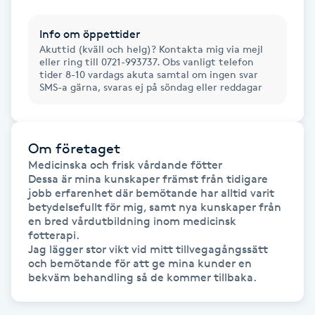
Gua Sha-massage
Info om öppettider
Akuttid (kväll och helg)? Kontakta mig via mejl
H
eller ring till 0721-993737. Obs vanligt telefon
tider 8-10 vardags akuta samtal om ingen svar
Hatha Yoga
SMS-a gärna, svaras ej på söndag eller reddagar
Headspa
Om företaget
Medicinska och frisk vårdande fötter

Healing
Dessa är mina kunskaper främst från tidigare 
jobb erfarenhet där bemötande har alltid varit 
Herrklippning
betydelsefullt för mig, samt nya kunskaper från 
en bred vårdutbildning inom medicinsk 
fotterapi.

HIFU
Jag lägger stor vikt vid mitt tillvegagångssätt 
och bemötande för att ge mina kunder en 
Hollywood Peel