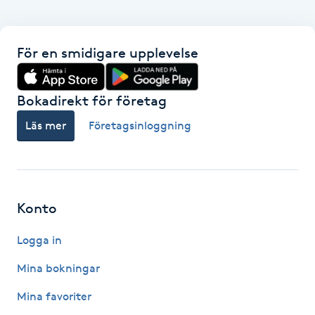
Hot Stone Massage
Hot yoga
För en smidigare upplevelse
Hudföryngring
Bokadirekt för företag
Läs mer
Företagsinloggning
Huduppstramning
Hudvård
Hyaluronsyra
Konto
Logga in
Hyperhidros
Mina bokningar
Hypnos
Mina favoriter