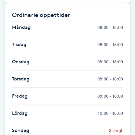
Föning
Ordinarie öppettider
G
Måndag
08:00 - 18:00
Gel naglar
Tisdag
08:00 - 18:00
Gelenaglar
Onsdag
08:00 - 18:00
Gellack
Torsdag
08:00 - 18:00
Gellack med förstärkning
Fredag
08:00 - 18:00
Gravidmassage
Lördag
10:00 - 18:00
Gravidyoga
Söndag
Stängt
Gruppträning