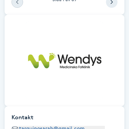
Fotsvamp
Fotvård
Fransar
Fransborttagning
Fransfärgning
Fransförlängning
Fransförlängning Megavolym
Kontakt
Fransförlängning Volym