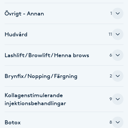
Fransk manikyr
Övrigt - Annan
1
Fransrengöring
Hudvård
11
Frekvensterapi
Friskvård
Lashlift / Browlift / Henna brows
6
Friskvårdsmassage
Brynfix / Nopping / Färgning
2
Frisör
Kollagenstimulerande
9
Funktionsanalys
injektionsbehandlingar
Färgning
Botox
8