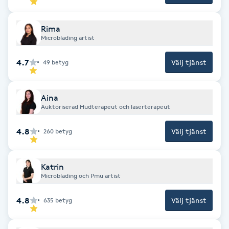
Hot Stone Massage
Rima
Hot yoga
Microblading artist
4.7
Välj tjänst
49
betyg
Hudföryngring
Huduppstramning
Aina
Auktoriserad Hudterapeut och laserterapeut
Hudvård
4.8
Välj tjänst
260
betyg
Hyaluronsyra
Katrin
Microblading och Pmu artist
Hyperhidros
4.8
Välj tjänst
635
betyg
Hypnos