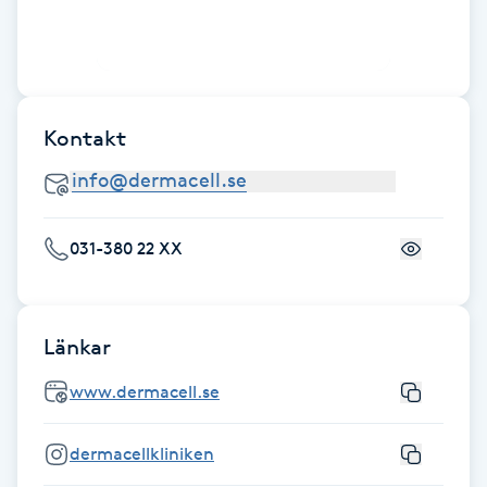
LED-ljusterapi
Liktornar
Kontakt
LPG
LPG-behandling
031-380 22 XX
LPG-massage
Länkar
Luggklippning
www.dermacell.se
Lymfmassage
dermacellkliniken
Läpptatuering