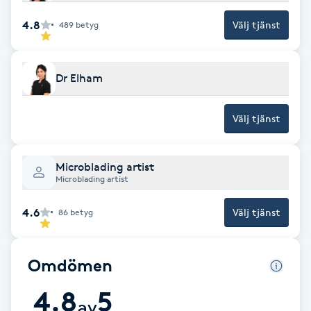
4.8
IPL hårborttagning
Välj tjänst
489
betyg
IR-massage
Dr Elham
J
Välj tjänst
Japansk massage
K
Microblading artist
K18
Microblading artist
4.6
Välj tjänst
86
betyg
Katun fransar
Kemisk peeling
Omdömen
4.8
5
Keratinbehandling
av