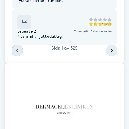
Lyssnar och ser kunden.
Kosmetisk tatuering
LZ
Kostrådgivning
till
Nashmil
Lebeate Z.
för ungefär 13 timmar sedan
Nashmil är jätteduktig!
Kroppsinpackning
Sida
1
av
325
Kroppspeeling
Käkledsbehandling
Kärlbehandling
L
Laserbehandling
Lashlift Keratin