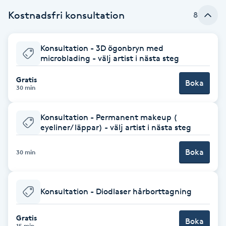
Kostnadsfri konsultation
8
Brynformning
Brynfärgning
Konsultation - 3D ögonbryn med
microblading - välj artist i nästa steg
Brynplockning
Gratis
Boka
30 min
Bröllopsuppsättning
Konsultation - Permanent makeup (
C
eyeliner/ läppar) - välj artist i nästa steg
Celluliter
Boka
30 min
Coachning
Konsultation - Diodlaser hårborttagning
Color correction
Gratis
Boka
15 min