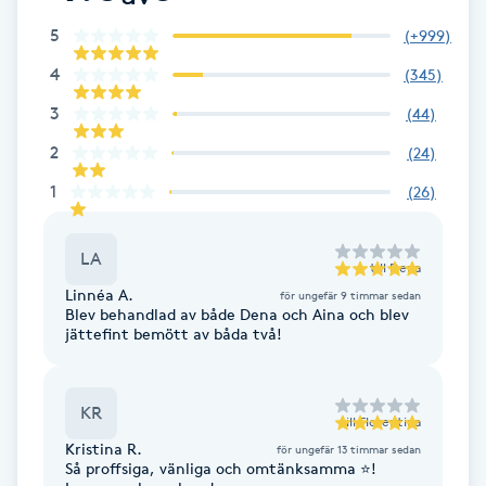
Kinesiologi
5
(
+999
)
4
(
345
)
Kinesisk medicin
3
(
44
)
Kiropraktik
2
(
24
)
1
(
26
)
Klangmassage
LA
till
Dena
Klippning
Linnéa A.
för ungefär 9 timmar sedan
Blev behandlad av både Dena och Aina och blev
Klippning & Slingor
jättefint bemött av båda två!
Klippning ungdom
KR
till
Florentina
Kristina R.
för ungefär 13 timmar sedan
Koppningsmassage
Så proffsiga, vänliga och omtänksamma ⭐️!