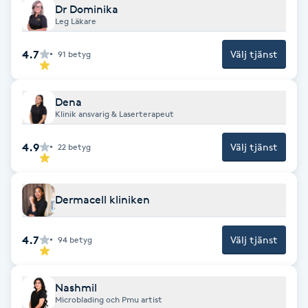
Hårborttagning
Dr Dominika
Leg Läkare
Hårbottenbehandling
4.7
Välj tjänst
91
betyg
Hårförlängning
Dena
Klinik ansvarig & Laserterapeut
Hårvård
4.9
Välj tjänst
22
betyg
Hälsa
Dermacell kliniken
Hälsprickor
I
4.7
Välj tjänst
94
betyg
Idrottsmassage
Nashmil
IPL
Microblading och Pmu artist