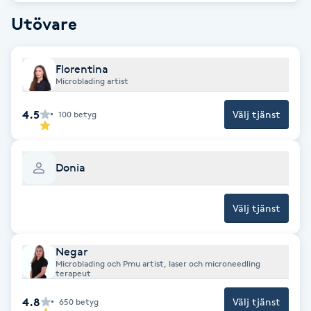
Utövare
Gua Sha-massage
H
Florentina
Microblading artist
Hatha Yoga
4.5
Välj tjänst
100
betyg
Headspa
Healing
Donia
Herrklippning
Välj tjänst
HIFU
Negar
Microblading och Pmu artist, laser och microneedling
terapeut
Hollywood Peel
4.8
Välj tjänst
650
betyg