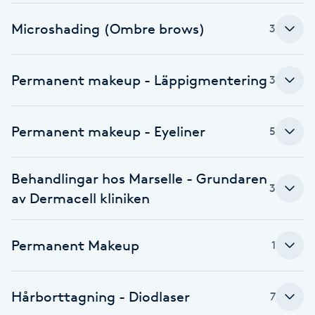
Fotsvamp
Microshading (Ombre brows)
3
Fotvård
Permanent makeup - Läppigmentering
3
Fransar
Permanent makeup - Eyeliner
5
Fransborttagning
Fransfärgning
Behandlingar hos Marselle - Grundaren
3
av Dermacell kliniken
Fransförlängning
Permanent Makeup
1
Fransförlängning Megavolym
Fransförlängning Volym
Hårborttagning - Diodlaser
7