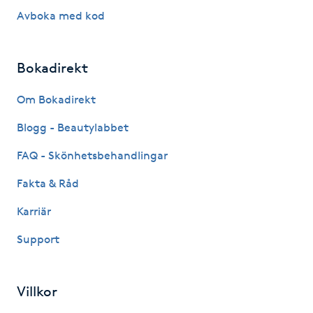
Avboka med kod
Paraffinbehandling
Pedikyr
Bokadirekt
Om Bokadirekt
Pensionärklippning
Blogg - Beautylabbet
Permanent
FAQ - Skönhetsbehandlingar
Permanent hårborttagning
Fakta & Råd
Karriär
Permanent ögonbrynsmakeup
Support
Personal shopper
Villkor
Personlig tränare