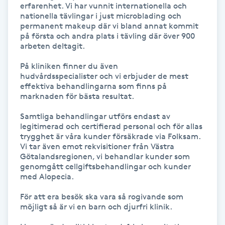
erfarenhet. Vi har vunnit internationella och 
nationella tävlingar i just microblading och 
Nagelförlängning gelé
permanent makeup där vi bland annat kommit 
på första och andra plats i tävling där över 900 
arbeten deltagit.

Nagelförlängning glasfiber
På kliniken finner du även 
hudvårdsspecialister och vi erbjuder de mest 
Nagelförlängning silke
effektiva behandlingarna som finns på 
marknaden för bästa resultat.

Nagelförstärkning
Samtliga behandlingar utförs endast av 
legitimerad och certifierad personal och för allas 
Nagelklippning
trygghet är våra kunder försäkrade via Folksam. 
Vi tar även emot rekvisitioner från Västra 
Götalandsregionen, vi behandlar kunder som 
Nagelsvamp
genomgått cellgiftsbehandlingar och kunder 
med Alopecia.

Nageltrång
För att era besök ska vara så rogivande som 
möjligt så är vi en barn och djurfri klinik.

Nagelvård