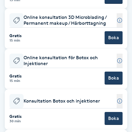
Cryoterapi
D
Online konsultation 3D Microblading /
Permanent makeup / Hårborttagning
Damklippning
Gratis
Boka
15 min
Dermapen
Online konsultation för Botox och
Diamantslipning
Injektioner
E
Gratis
Boka
15 min
Enzympeeling
Extensions
Konsultation Botox och injektioner
Extensions borttagning
Gratis
Boka
30 min
Eyeliner-tatuering