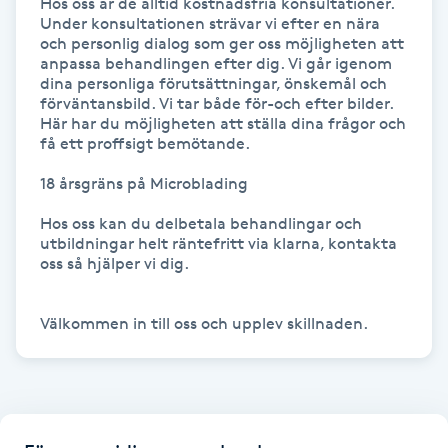
Hos oss är de alltid kostnadsfria konsultationer.

Under konsultationen strävar vi efter en nära 
och personlig dialog som ger oss möjligheten att 
Naglar borttagning
anpassa behandlingen efter dig. Vi går igenom 
dina personliga förutsättningar, önskemål och 
Naglar reparation
förväntansbild. Vi tar både för-och efter bilder. 
Här har du möjligheten att ställa dina frågor och 
få ett proffsigt bemötande.

Naprapati
18 årsgräns på Microblading

Navelpiercing
Hos oss kan du delbetala behandlingar och 
utbildningar helt räntefritt via klarna, kontakta 
oss så hjälper vi dig.

NBE-massage
Välkommen in till oss och upplev skillnaden.
Ny frisyr
O
Olaplex