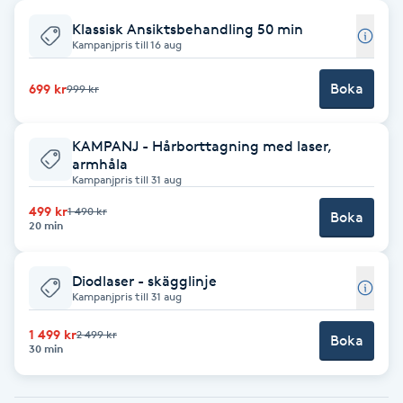
Klassisk Ansiktsbehandling 50 min
Babylights
Kampanjpris till 16 aug
Balayage
Boka
699 kr
999 kr
Bambumassage
KAMPANJ - Hårborttagning med laser,
armhåla
Kampanjpris till 31 aug
Barber
499 kr
1 490 kr
Boka
20 min
Barnklippning
Diodlaser - skägglinje
BIAB
Kampanjpris till 31 aug
Blowout
1 499 kr
2 499 kr
Boka
30 min
Bottenfärg