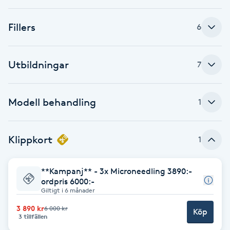
Föning
Fillers
G
6
Gel naglar
Utbildningar
7
Gelenaglar
Modell behandling
1
Gellack
Gellack med förstärkning
Klippkort
1
Gravidmassage
**Kampanj** - 3x Microneedling 3890:-
ordpris 6000:-
Giltigt i 6 månader
Gravidyoga
3 890 kr
6 000 kr
Köp
3 tillfällen
Gruppträning