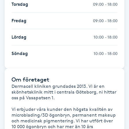
Torsdag
09:00 - 18:00
Megavolymfransar
Fredag
09:00 - 18:00
Melasma
Lördag
10:00 - 18:00
Mesoterapi
Söndag
10:00 - 18:00
MicroPen
Microshading
Om företaget
Dermacell kliniken grundades 2013. Vi är en 
Mixfransar
skönhetsklinik mitt i centrala Göteborg, ni hittar 
N
oss på Vasapatsen 1.

Vi erbjuder våra kunder den högsta kvalitén av 
Nagelförlängning
microblading/3D ögonbryn, permanent makeup 
och medicinsk pigmentering. Vi har utfört över 
Nagelförlängning akryl
10 000 ögonbryn och har mer än 10 års 