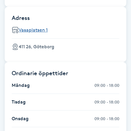
M
Adress
Makeup
Vasaplatsen 1
Manikyr & Pedikyr
411 26, Göteborg
Massage
Medial vägledning
Ordinarie öppettider
Måndag
09:00 - 18:00
Medicinsk massage
Tisdag
09:00 - 18:00
Meditation
Onsdag
09:00 - 18:00
Medium