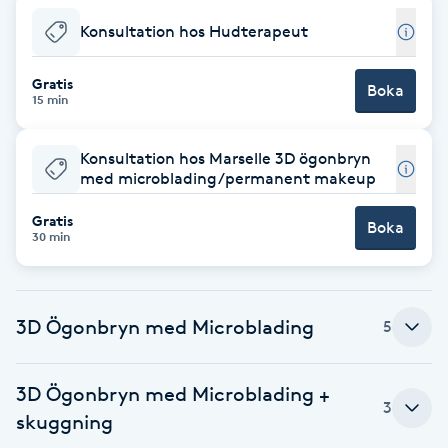
F
Konsultation hos Hudterapeut
Face framing
Gratis
Boka
15 min
Faceliftmassage
Konsultation hos Marselle 3D ögonbryn
med microblading/permanent makeup
Fet hårbotten
Gratis
Boka
30 min
Fettreducering
Fibromassage
3D Ögonbryn med Microblading
5
Fillers
3D Ögonbryn med Microblading +
3
Fotmassage
skuggning