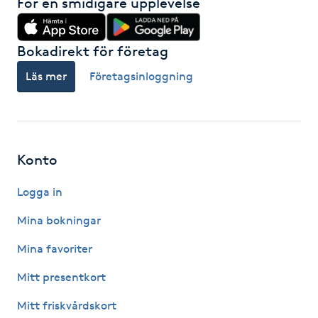
För en smidigare upplevelse
Olaplexbehandling
Ombre
Bokadirekt för företag
Läs mer
Företagsinloggning
Ombre brows
Ombre naglar
Konto
Optiker
Logga in
Ortobionomi
Mina bokningar
Ortopedi
Mina favoriter
Mitt presentkort
Osteopati
Mitt friskvårdskort
P