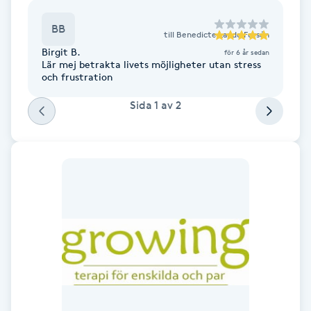
F
BB
till
Benedicte Lande Forsén
Birgit B.
Face framing
för 6 år sedan
Lär mej betrakta livets möjligheter utan stress
och frustration
Faceliftmassage
Sida
1
av
2
Fet hårbotten
Fettreducering
Fibromassage
Fillers
Fotmassage