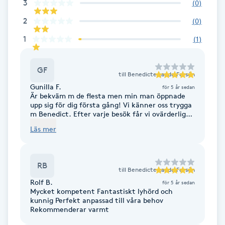
Cryoterapi
3
(
0
)
D
2
(
0
)
1
(
1
)
Damklippning
GF
Dermapen
till
Benedicte Lande Forsén
Gunilla F.
för 5 år sedan
Är bekväm m de flesta men min man öppnade
Diamantslipning
upp sig för dig första gång! Vi känner oss trygga
m Benedict. Efter varje besök får vi ovärderliga
E
verktyg att hantera vardagen! Tack/G
Läs mer
Enzympeeling
RB
Extensions
till
Benedicte Lande Forsén
Rolf B.
för 5 år sedan
Mycket kompetent Fantastiskt lyhörd och
Extensions borttagning
kunnig Perfekt anpassad till våra behov
Rekommenderar varmt
Eyeliner-tatuering