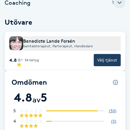
Coaching
1
Brynformning
Utövare
Brynfärgning
Benedicte Lande Forsén
Brynplockning
Samtalsterapeut, Parterapeut, Handledare
Bröllopsuppsättning
4.8
Välj tjänst
34
betyg
C
Omdömen
Celluliter
4.8
5
av
Coachning
5
(
30
)
Color correction
4
(
3
)