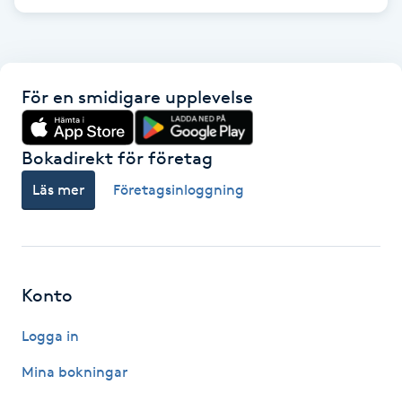
Gua Sha-massage
H
För en smidigare upplevelse
Hatha Yoga
Bokadirekt för företag
Headspa
Läs mer
Företagsinloggning
Healing
Herrklippning
Konto
HIFU
Logga in
Hollywood Peel
Mina bokningar