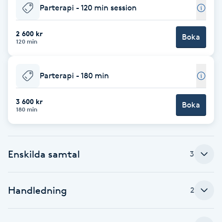
Parterapi - 120 min session
Babylights
2 600 kr
Boka
120 min
Balayage
Bambumassage
Parterapi - 180 min
Barber
3 600 kr
Boka
180 min
Barnklippning
Enskilda samtal
3
BIAB
Blowout
Handledning
2
Bottenfärg