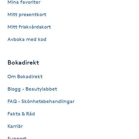
Mina favoriter
Hot Stone Massage
Mitt presentkort
Hot yoga
Mitt friskvårdskort
Hudföryngring
Avboka med kod
Huduppstramning
Bokadirekt
Hudvård
Om Bokadirekt
Blogg - Beautylabbet
Hyaluronsyra
FAQ - Skönhetsbehandlingar
Hyperhidros
Fakta & Råd
Hypnos
Karriär
Support