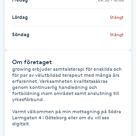
Föning
G
Lördag
Stängt
Gel naglar
Söndag
Stängt
Gelenaglar
Om företaget
Gellack
growing erbjuder samtalsterapi för enskilda och 
för par av välutbildad terapeut med många års 
erfarenhet. Verksamheten kvalitetssäkras 
Gellack med förstärkning
genom kontinuerlig handledning och 
fortbildning inom området samt anslutning till 
Gravidmassage
yrkesförbund.

Varmt välkommen på min mottagning på Södra 
Gravidyoga
Larmgatan 4 i Göteborg eller om du vill ses 
digitalt. 

Gruppträning