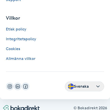
Hårborttagning
Hårbottenbehandling
Villkor
Etisk policy
Hårförlängning
Integritetspolicy
Hårvård
Cookies
Hälsa
Allmänna villkor
Hälsprickor
I
Svenska
Idrottsmassage
IPL
© Bokadirekt
2026