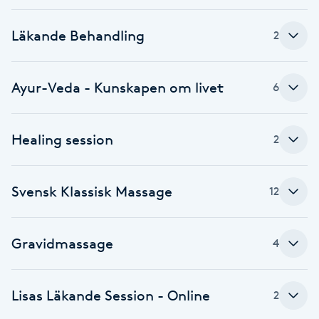
Fotsvamp
Läkande Behandling
2
Fotvård
Ayur-Veda - Kunskapen om livet
6
Fransar
Fransborttagning
Healing session
2
Fransfärgning
Svensk Klassisk Massage
12
Fransförlängning
Gravidmassage
4
Fransförlängning Megavolym
Fransförlängning Volym
Lisas Läkande Session - Online
2