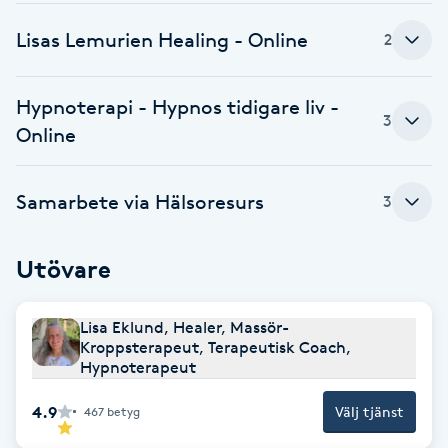
Fransk manikyr
Lisas Lemurien Healing - Online
2
Fransrengöring
Hypnoterapi - Hypnos tidigare liv -
3
Frekvensterapi
Online
Friskvård
Samarbete via Hälsoresurs
3
Friskvårdsmassage
Utövare
Frisör
Lisa Eklund, Healer, Massör-
Kroppsterapeut, Terapeutisk Coach,
Funktionsanalys
Hypnoterapeut
4.9
Färgning
Välj tjänst
467
betyg