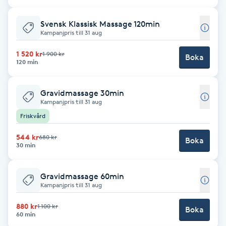
Brynformning
Svensk Klassisk Massage 120min
Kampanjpris till 31 aug
Brynfärgning
1 520 kr
1 900 kr
Boka
120 min
Brynplockning
Gravidmassage 30min
Kampanjpris till 31 aug
Bröllopsuppsättning
Friskvård
C
544 kr
680 kr
Boka
Celluliter
30 min
Coachning
Gravidmassage 60min
Kampanjpris till 31 aug
Color correction
880 kr
1 100 kr
Boka
60 min