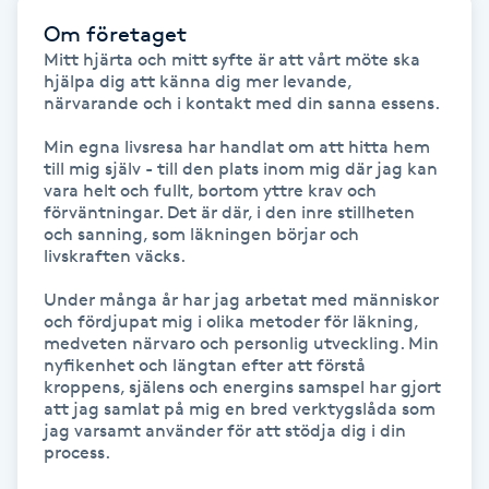
Kinesiologi
Om företaget
Mitt hjärta och mitt syfte är att vårt möte ska 
hjälpa dig att känna dig mer levande, 
Kinesisk medicin
närvarande och i kontakt med din sanna essens.

Min egna livsresa har handlat om att hitta hem 
Kiropraktik
till mig själv - till den plats inom mig där jag kan 
vara helt och fullt, bortom yttre krav och 
förväntningar. Det är där, i den inre stillheten 
Klangmassage
och sanning, som läkningen börjar och 
livskraften väcks. 

Klippning
Under många år har jag arbetat med människor 
och fördjupat mig i olika metoder för läkning, 
Klippning & Slingor
medveten närvaro och personlig utveckling. Min 
nyfikenhet och längtan efter att förstå 
kroppens, själens och energins samspel har gjort 
Klippning ungdom
att jag samlat på mig en bred verktygslåda som 
jag varsamt använder för att stödja dig i din 
process.

Koppningsmassage