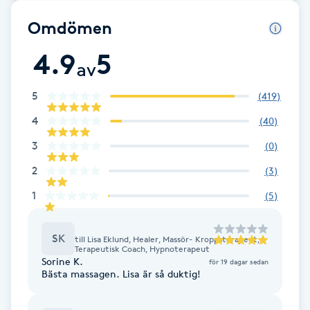
Föning
Omdömen
G
4.9
5
av
Gel naglar
5
(
419
)
Gelenaglar
4
(
40
)
3
(
0
)
Gellack
2
(
3
)
Gellack med förstärkning
1
(
5
)
Gravidmassage
SK
till
Lisa Eklund, Healer, Massör- Kroppsterapeut,
Terapeutisk Coach, Hypnoterapeut
Sorine K.
Gravidyoga
för 19 dagar sedan
Bästa massagen. Lisa är så duktig!
Gruppträning