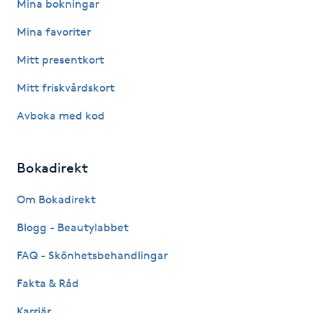
Mina bokningar
M
Mina favoriter
Makeup
Mitt presentkort
Mitt friskvårdskort
Manikyr & Pedikyr
Avboka med kod
Massage
Bokadirekt
Medial vägledning
Om Bokadirekt
Medicinsk massage
Blogg - Beautylabbet
Meditation
FAQ - Skönhetsbehandlingar
Fakta & Råd
Medium
Karriär