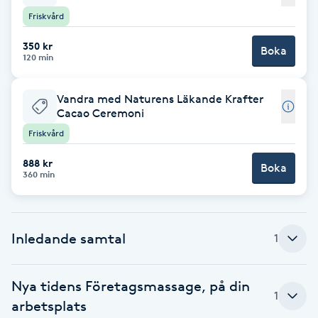
Friskvård
F
350 kr
Boka
Face framing
120 min
Faceliftmassage
Vandra med Naturens Läkande Krafter
Cacao Ceremoni
Fet hårbotten
Friskvård
888 kr
Boka
Fettreducering
360 min
Fibromassage
Inledande samtal
1
Fillers
Nya tidens Företagsmassage, på din
Fotmassage
1
arbetsplats