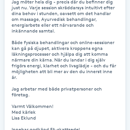
Jag möter hela dig - precis där du befinner dig 
just nu. Varje session skräddarsys intuitivt efter 
Kosmetisk tatuering
dina behov i stunden, oavsett om det handlar 
om massage, Ayurvedisk behandlingar, 
Kostrådgivning
energiarbete eller ett närvarande och 
inkännande samtal.

Kroppsinpackning
Både fysiska behandlingar och online-sessioner 
kan gå på djupet, aktivera kroppens egna 
läkningsprocesser och hjälpa dig att komma 
Kroppspeeling
närmare din kärna. När du landar i dig själv 
frigörs energi, klarhet och livsglädje - och du får 
möjligheten att bli mer av den du innerst inne 
Käkledsbehandling
är.

Jag arbetar med både privatpersoner och 
Kärlbehandling
företag.

L
Varmt Välkommen!

Med kärlek

Laserbehandling
Lisa Eklund

Lashlift Keratin
Innehar godkänd FA-skattsedel
