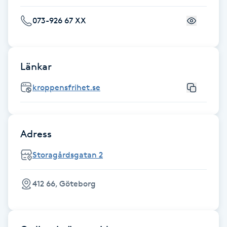
Hårborttagning
073-926 67 XX
Hårbottenbehandling
Hårförlängning
Länkar
kroppensfrihet.se
Hårvård
Hälsa
Adress
Hälsprickor
Storagårdsgatan 2
I
412 66, Göteborg
Idrottsmassage
IPL