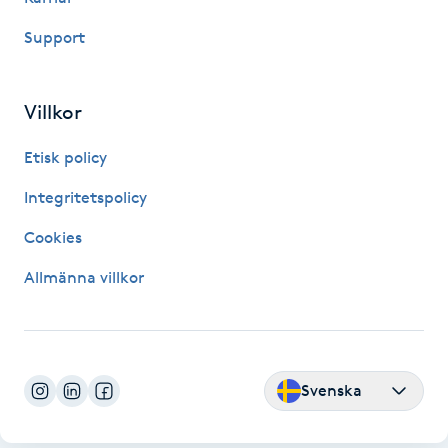
Megavolymfransar
Support
Melasma
Villkor
Mesoterapi
Etisk policy
MicroPen
Integritetspolicy
Cookies
Microshading
Allmänna villkor
Mixfransar
N
Nagelförlängning
Svenska
Nagelförlängning akryl