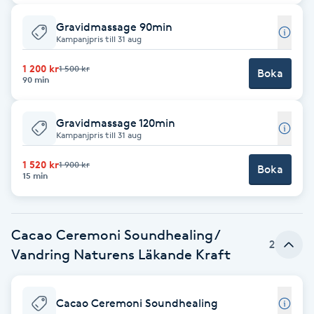
Cryoterapi
D
Gravidmassage 90min
Kampanjpris till 31 aug
Damklippning
1 200 kr
1 500 kr
Boka
90 min
Dermapen
Gravidmassage 120min
Kampanjpris till 31 aug
Diamantslipning
E
1 520 kr
1 900 kr
Boka
15 min
Enzympeeling
Extensions
Cacao Ceremoni Soundhealing /
2
Vandring Naturens Läkande Kraft
Extensions borttagning
Cacao Ceremoni Soundhealing
Eyeliner-tatuering