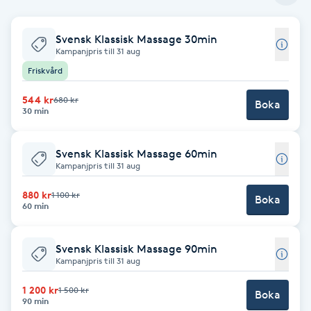
Babylights
Svensk Klassisk Massage 30min
Kampanjpris till 31 aug
Balayage
Friskvård
544 kr
680 kr
Bambumassage
Boka
30 min
Barber
Svensk Klassisk Massage 60min
Kampanjpris till 31 aug
Barnklippning
880 kr
1 100 kr
Boka
60 min
BIAB
Svensk Klassisk Massage 90min
Blowout
Kampanjpris till 31 aug
1 200 kr
1 500 kr
Boka
Bottenfärg
90 min