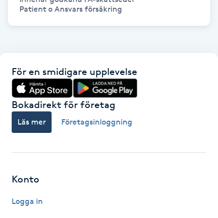
Patient o Ansvars försäkring
LED-ljusterapi
Liktornar
För en smidigare upplevelse
LPG
Bokadirekt för företag
LPG-behandling
Läs mer
Företagsinloggning
LPG-massage
Luggklippning
Konto
Lymfmassage
Logga in
Läpptatuering