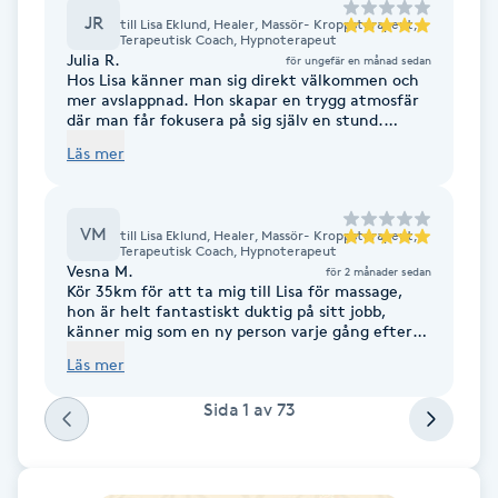
JR
till
Lisa Eklund, Healer, Massör- Kroppsterapeut,
Terapeutisk Coach, Hypnoterapeut
Gua Sha-massage
Julia R.
för ungefär en månad sedan
Hos Lisa känner man sig direkt välkommen och
H
mer avslappnad. Hon skapar en trygg atmosfär
där man får fokusera på sig själv en stund.
Hatha Yoga
Efteråt känner jag mig alltid mjukare och
Läs mer
lättare i kroppen (och sinnet).
Headspa
VM
till
Lisa Eklund, Healer, Massör- Kroppsterapeut,
Terapeutisk Coach, Hypnoterapeut
Healing
Vesna M.
för 2 månader sedan
Kör 35km för att ta mig till Lisa för massage,
hon är helt fantastiskt duktig på sitt jobb,
Herrklippning
känner mig som en ny person varje gång efter
beaöket.
Läs mer
HIFU
Sida
1
av
73
Hollywood Peel