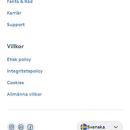
Fakta & Råd
M
Karriär
Makeup
Support
Manikyr & Pedikyr
Villkor
Massage
Etisk policy
Medial vägledning
Integritetspolicy
Cookies
Medicinsk massage
Allmänna villkor
Meditation
Medium
Svenska