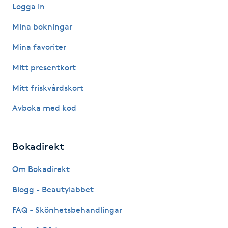
Logga in
LED-ljusterapi
Mina bokningar
Mina favoriter
Liktornar
Mitt presentkort
LPG
Mitt friskvårdskort
Avboka med kod
LPG-behandling
LPG-massage
Bokadirekt
Luggklippning
Om Bokadirekt
Blogg - Beautylabbet
Lymfmassage
FAQ - Skönhetsbehandlingar
Läpptatuering