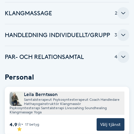
F
KLANGMASSAGE
2
Face framing
HANDLEDNING INDIVIDUELLT/GRUPP
3
Faceliftmassage
PAR- OCH RELATIONSAMTAL
Fet hårbotten
4
Fettreducering
Personal
Fibromassage
Leila Berntsson
Samtalsterapeut Psykosyntesterapeut Coach Handledare
Hathayogainstruktör Klangmassör
Fillers
Psykosyntesterapi Samtalsterapi Livscoahing Soundhealing
Klangmassage Yoga
Fotmassage
4.9
Välj tjänst
17
betyg