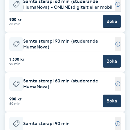
Samtalsterapi 60 min (studerande
HumaNova) - ONLINE(digitalt eller mobil
Brynformning
900 kr
Boka
60 min
Brynfärgning
Samtalsterapi 90 min (studerande
Brynplockning
HumaNova)
Bröllopsuppsättning
1 300 kr
Boka
90 min
C
Samtalsterapi 60 min (studerande
Celluliter
HumaNova)
Coachning
900 kr
Boka
60 min
Color correction
Samtalsterapi 90 min