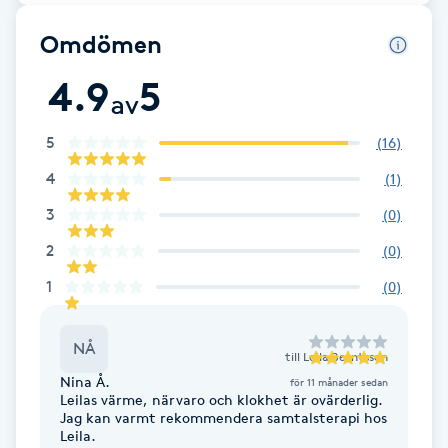
Fotsvamp
Omdömen
Fotvård
4.9
5
av
Fransar
5
(
16
)
4
(
1
)
Fransborttagning
3
(
0
)
Fransfärgning
2
(
0
)
1
(
0
)
Fransförlängning
NÅ
Fransförlängning Megavolym
till
Leila Berntsson
Nina Å.
för 11 månader sedan
Leilas värme, närvaro och klokhet är ovärderlig.
Fransförlängning Volym
Jag kan varmt rekommendera samtalsterapi hos
Leila.