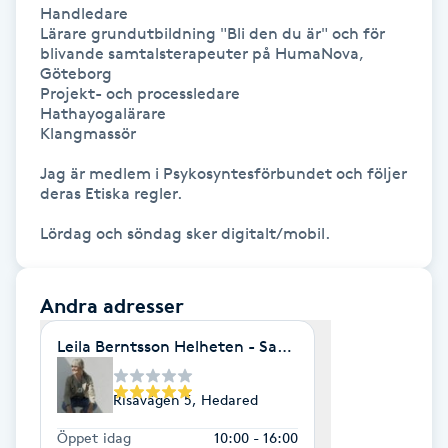
Handledare

Kinesiologi
Lärare grundutbildning "Bli den du är" och för 
blivande samtalsterapeuter på HumaNova, 
Göteborg

Kinesisk medicin
Projekt- och processledare

Hathayogalärare

Klangmassör

Kiropraktik
Jag är medlem i Psykosyntesförbundet och följer 
deras Etiska regler.

Klangmassage
Lördag och söndag sker digitalt/mobil.
Klippning
Andra adresser
Klippning & Slingor
Leila Berntsson Helheten - Samtalsterapi/Livscoach
Klippning ungdom
Risavägen 5, Hedared
Koppningsmassage
Öppet idag
10:00 - 16:00