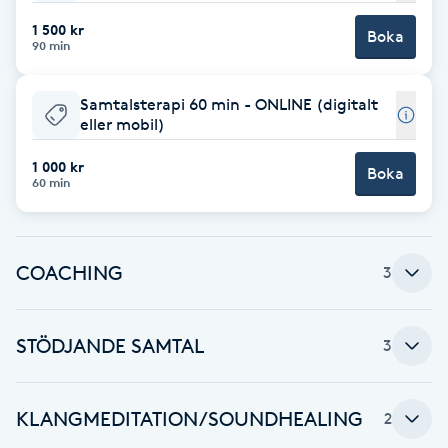
Cryoterapi
1 500 kr
D
Boka
90 min
Damklippning
Samtalsterapi 60 min - ONLINE (digitalt
eller mobil)
Dermapen
1 000 kr
Boka
60 min
Diamantslipning
E
COACHING
3
Enzympeeling
Extensions
STÖDJANDE SAMTAL
3
Extensions borttagning
KLANGMEDITATION/SOUNDHEALING
2
Eyeliner-tatuering