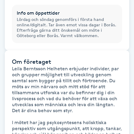
Hårborttagning
Info om öppettider
Lördag och söndag genomförs i första hand
Hårbottenbehandling
online/digitalt. Tar även emot vissa dagar i Borås.
Efterfråga gärna ditt önskemål om möte i
Göteborg eller Borås. Varmt välkommen.
Hårförlängning
Hårvård
Om företaget
Leila Berntsson Helheten erbjuder individer, par 
Hälsa
och grupper möjlighet till utveckling genom 
samtal som bygger på tillit och förtroende. Du 
möts av min närvaro och mitt stöd för att 
Hälsprickor
tillsammans utforska var du befinner dig i din 
I
livsprocess och vad du behöver för att växa och 
utvecklas som människa och leva din längtan. 
Det är dina behov som styr.

Idrottsmassage
I mötet har jag psykosyntesens holisktiska 
IPL
perspektiv som utgångspunkt, att kropp, tankar, 