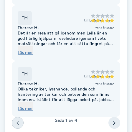
Fransk manikyr
TH
till
Leila Berntsson
Fransrengöring
Therese H.
för 2 år sedan
Det är en resa att gå igenom men Leila är en
god härlig hjälpsam reseledare igenom livets
Frekvensterapi
motsättningar och får en att sätta fingret på
vad som skall till för ett bättre mående. En
Läs mer
blandad reda i det inre och tidslinjen med
Friskvård
diskussioner, guidening, aha-upplevelser. Resan
fortsätter vidare :)
Friskvårdsmassage
TH
till
Leila Berntsson
Therese H.
för 2 år sedan
Frisör
Olika tekniker, lyssnande, bollande och
hantering av tankar och beteenden som finns
inom en. Istället för att lägga locket på, jobba
Funktionsanalys
vidare med det jag har. Leila lyssnar,
Läs mer
återberättar drar paralleller men också guidar
mot en förståelse.
Sida
1
av
4
Färgning