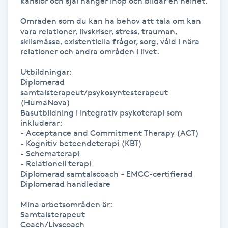
känslor och själ hänger ihop och bildar en helhet.

IPL hårborttagning
Områden som du kan ha behov att tala om kan 
vara relationer, livskriser, stress, trauman, 
skilsmässa, existentiella frågor, sorg, våld i nära 
IR-massage
relationer och andra områden i livet.

J
Utbildningar:

Diplomerad 
Japansk massage
samtalsterapeut/psykosyntesterapeut 
(HumaNova)

K
Basutbildning i integrativ psykoterapi som 
inkluderar:

K18
- Acceptance and Commitment Therapy (ACT)

- Kognitiv beteendeterapi (KBT)

- Schematerapi

Katun fransar
- Relationell terapi

Diplomerad samtalscoach - EMCC-certifierad

Diplomerad handledare 

Kemisk peeling
Mina arbetsområden är:

Keratinbehandling
Samtalsterapeut

Coach/Livscoach
