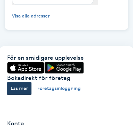
Kosmetisk tatuering
Visa alla adresser
Kostrådgivning
Kroppsinpackning
För en smidigare upplevelse
Kroppspeeling
Käkledsbehandling
Bokadirekt för företag
Läs mer
Företagsinloggning
Kärlbehandling
L
Laserbehandling
Konto
Lashlift Keratin