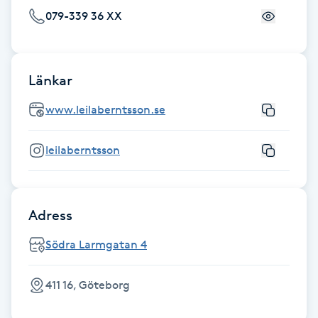
079-339 36 XX
Gua Sha-massage
H
Länkar
Hatha Yoga
www.leilaberntsson.se
Headspa
leilaberntsson
Healing
Herrklippning
Adress
Södra Larmgatan 4
HIFU
411 16, Göteborg
Hollywood Peel