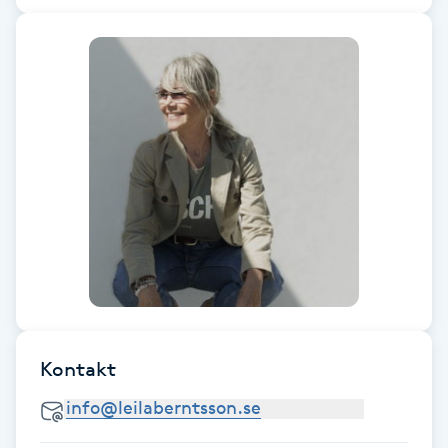
Föning
G
Gel naglar
Gelenaglar
Gellack
Gellack med förstärkning
Gravidmassage
Kontakt
Gravidyoga
Gruppträning