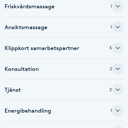
Friskvårdsmassage
Fotsvamp
1
Fotvård
Ansiktsmassage
1
Fransar
Klippkort samarbetspartner
5
Fransborttagning
Konsultation
2
Fransfärgning
Fransförlängning
Tjänst
3
Fransförlängning Megavolym
Energibehandling
1
Fransförlängning Volym