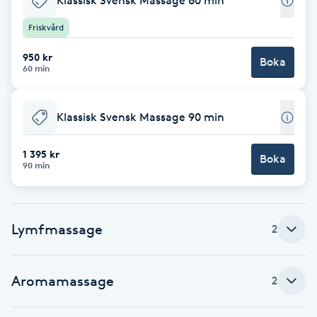
Klassisk Svensk Massage 60 min
F
Friskvård
Face framing
950 kr
Boka
60 min
Faceliftmassage
Klassisk Svensk Massage 90 min
Fet hårbotten
1 395 kr
Boka
90 min
Fettreducering
Fibromassage
Lymfmassage
2
Fillers
Aromamassage
2
Fotmassage