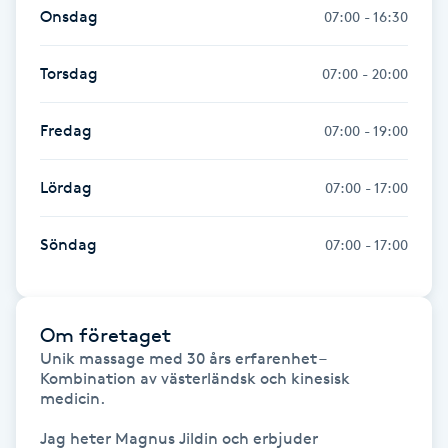
Onsdag
07:00 - 16:30
IPL hårborttagning
Torsdag
07:00 - 20:00
IR-massage
J
Fredag
07:00 - 19:00
Japansk massage
Lördag
07:00 - 17:00
K
Söndag
07:00 - 17:00
K18
Katun fransar
Om företaget
Unik massage med 30 års erfarenhet – 
Kemisk peeling
Kombination av västerländsk och kinesisk 
medicin.

Keratinbehandling
Jag heter Magnus Jildin och erbjuder 