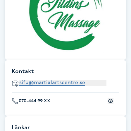
Hot Stone Massage
Hot yoga
Hudföryngring
Huduppstramning
Hudvård
Kontakt
Hyaluronsyra
070-444 99 XX
Hyperhidros
Hypnos
Länkar