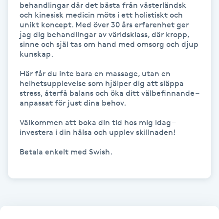
behandlingar där det bästa från västerländsk 
Kinesiologi
och kinesisk medicin möts i ett holistiskt och 
unikt koncept. Med över 30 års erfarenhet ger 
jag dig behandlingar av världsklass, där kropp, 
Kinesisk medicin
sinne och själ tas om hand med omsorg och djup 
kunskap.

Kiropraktik
Här får du inte bara en massage, utan en 
helhetsupplevelse som hjälper dig att släppa 
stress, återfå balans och öka ditt välbefinnande – 
Klangmassage
anpassat för just dina behov.

Välkommen att boka din tid hos mig idag – 
Klippning
investera i din hälsa och upplev skillnaden!

Klippning & Slingor
Betala enkelt med Swish.

Klippning ungdom
Koppningsmassage