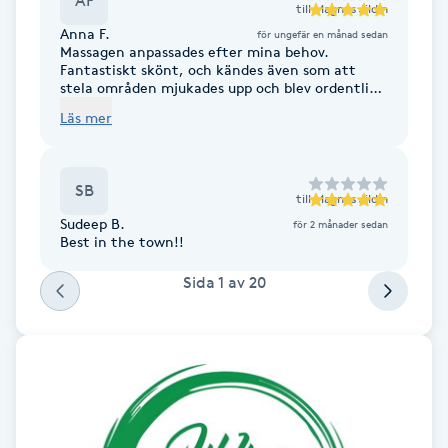
AF
till
Magnus Jildin
Anna F.
för ungefär en månad sedan
Gua Sha-massage
Massagen anpassades efter mina behov.
Fantastiskt skönt, och kändes även som att
H
stela områden mjukades upp och blev ordentligt
genomarbetade. Rekommenderar!
Läs mer
Hatha Yoga
Headspa
SB
till
Magnus Jildin
Sudeep B.
för 2 månader sedan
Healing
Best in the town!!
Sida
1
av
20
Herrklippning
HIFU
Hollywood Peel