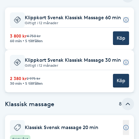
Babylights
Klippkort Svensk Klassisk Massage 60 min
Giltigt i 12 månader
Balayage
3 800 kr
4 750 kr
Köp
60 min
5 tillfällen
Bambumassage
Klippkort Svensk Klassisk Massage 30 min
Barber
Giltigt i 12 månader
2 380 kr
2 975 kr
Köp
Barnklippning
30 min
5 tillfällen
BIAB
Klassisk massage
8
Blowout
Klassisk Svensk massage 20 min
Bottenfärg