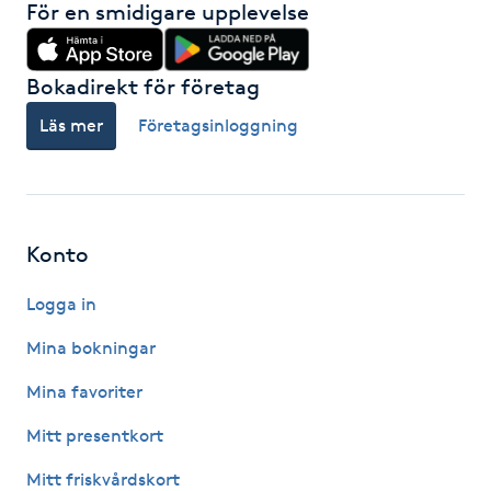
För en smidigare upplevelse
Kosmetisk tatuering
Bokadirekt för företag
Kostrådgivning
Läs mer
Företagsinloggning
Kroppsinpackning
Kroppspeeling
Konto
Käkledsbehandling
Logga in
Kärlbehandling
Mina bokningar
L
Mina favoriter
Laserbehandling
Mitt presentkort
Mitt friskvårdskort
Lashlift Keratin