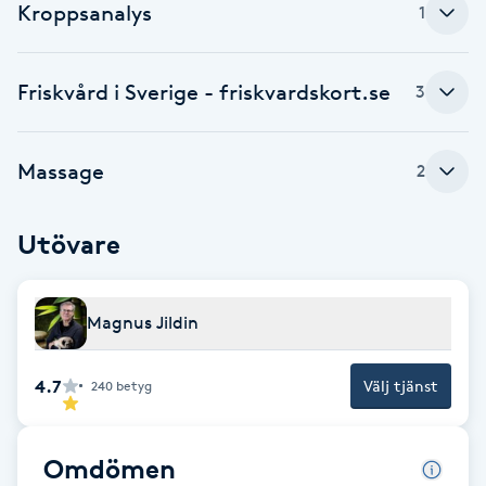
Kroppsanalys
1
Fransk manikyr
Fransrengöring
Friskvård i Sverige - friskvardskort.se
3
Frekvensterapi
Massage
2
Friskvård
Utövare
Friskvårdsmassage
Magnus Jildin
Frisör
4.7
Funktionsanalys
Välj tjänst
240
betyg
Färgning
Omdömen