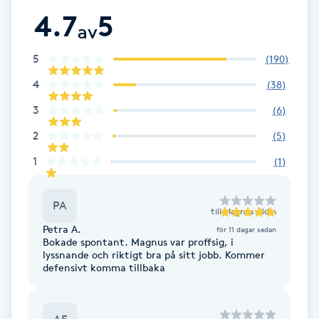
Föning
4.7
5
av
G
5
(
190
)
Gel naglar
4
(
38
)
3
(
6
)
Gelenaglar
2
(
5
)
Gellack
1
(
1
)
Gellack med förstärkning
PA
till
Magnus Jildin
Petra A.
Gravidmassage
för 11 dagar sedan
Bokade spontant. Magnus var proffsig, i
lyssnande och riktigt bra på sitt jobb. Kommer
defensivt komma tillbaka
Gravidyoga
Gruppträning