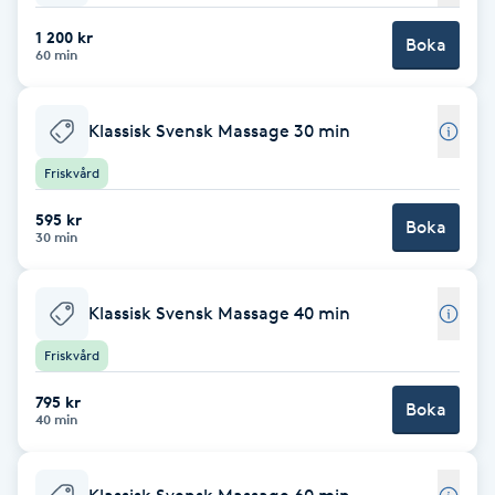
Cryoterapi
1 200 kr
D
Boka
60 min
Damklippning
Klassisk Svensk Massage 30 min
Dermapen
Friskvård
Diamantslipning
595 kr
Boka
30 min
E
Enzympeeling
Klassisk Svensk Massage 40 min
Friskvård
Extensions
795 kr
Boka
40 min
Extensions borttagning
Eyeliner-tatuering