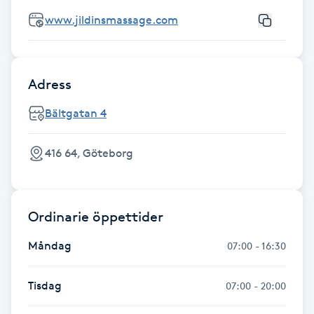
Hårborttagning
www.jildinsmassage.com
Hårbottenbehandling
Adress
Hårförlängning
Bältgatan 4
Hårvård
416 64, Göteborg
Hälsa
Hälsprickor
Ordinarie öppettider
I
Måndag
07:00 - 16:30
Idrottsmassage
Tisdag
07:00 - 20:00
IPL