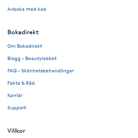
Avboka med kod
LED-ljusterapi
Bokadirekt
Liktornar
Om Bokadirekt
LPG
Blogg - Beautylabbet
LPG-behandling
FAQ - Skönhetsbehandlingar
Fakta & Råd
LPG-massage
Karriär
Luggklippning
Support
Lymfmassage
Villkor
Läpptatuering