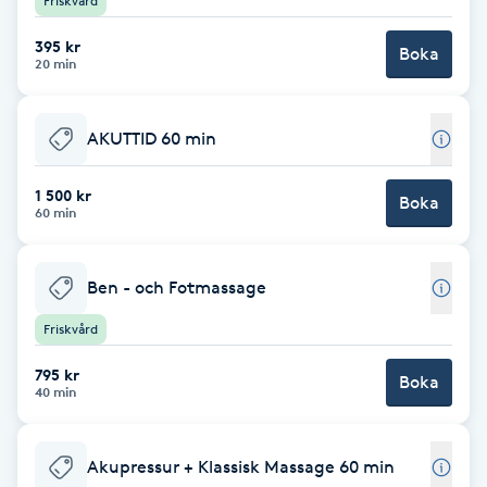
Friskvård
Brynformning
395 kr
Boka
20 min
Brynfärgning
AKUTTID 60 min
Brynplockning
1 500 kr
Boka
60 min
Bröllopsuppsättning
C
Ben - och Fotmassage
Celluliter
Friskvård
Coachning
795 kr
Boka
40 min
Color correction
Akupressur + Klassisk Massage 60 min