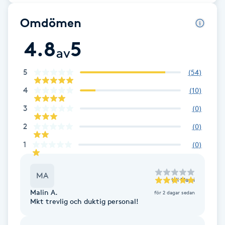
F
Omdömen
Face framing
4.8
5
av
Faceliftmassage
5
(
54
)
4
(
10
)
Fet hårbotten
3
(
0
)
Fettreducering
2
(
0
)
1
(
0
)
Fibromassage
MA
Fillers
till
Massi
Malin A.
för 2 dagar sedan
Mkt trevlig och duktig personal!
Fotmassage