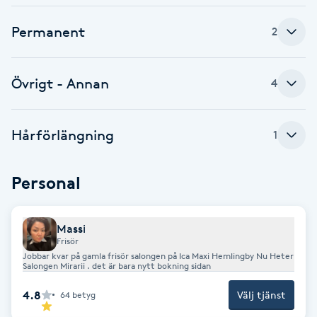
Cryoterapi
D
Permanent
2
Damklippning
Övrigt - Annan
4
Dermapen
Hårförlängning
1
Diamantslipning
E
Personal
Enzympeeling
Massi
Extensions
Frisör
Jobbar kvar på gamla frisör salongen på Ica Maxi Hemlingby Nu Heter
Salongen Mirarii . det är bara nytt bokning sidan
Extensions borttagning
4.8
Välj tjänst
64
betyg
Eyeliner-tatuering