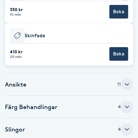
350 kr
Brynformning
Boka
15 min
Brynfärgning
Skinfade
Brynplockning
410 kr
Boka
20 min
Bröllopsuppsättning
C
Ansikte
11
Celluliter
Coachning
Färg Behandlingar
4
Color correction
Slingor
4