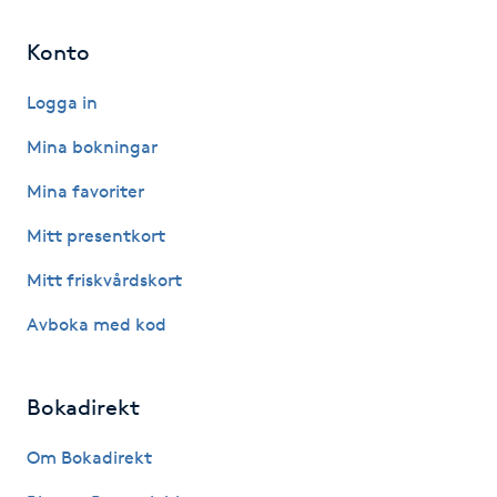
Hårborttagning
Konto
Hårbottenbehandling
Logga in
Hårförlängning
Mina bokningar
Mina favoriter
Hårvård
Mitt presentkort
Hälsa
Mitt friskvårdskort
Hälsprickor
Avboka med kod
I
Bokadirekt
Idrottsmassage
Om Bokadirekt
IPL