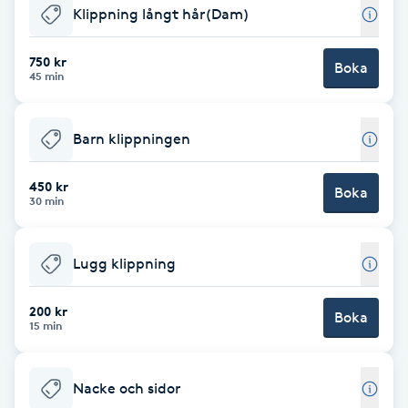
Klippning långt hår(Dam)
Babylights
750 kr
Boka
45 min
Balayage
Bambumassage
Barn klippningen
Barber
450 kr
Boka
30 min
Barnklippning
Lugg klippning
BIAB
200 kr
Boka
15 min
Blowout
Nacke och sidor
Bottenfärg