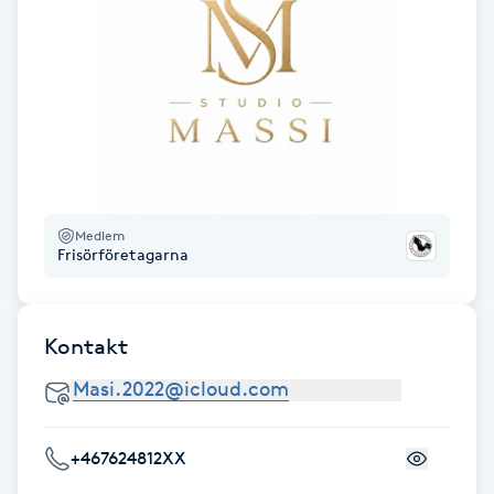
Fransk manikyr
Fransrengöring
Frekvensterapi
Friskvård
Medlem
Frisörföretagarna
Friskvårdsmassage
Frisör
Kontakt
Funktionsanalys
Färgning
+467624812XX