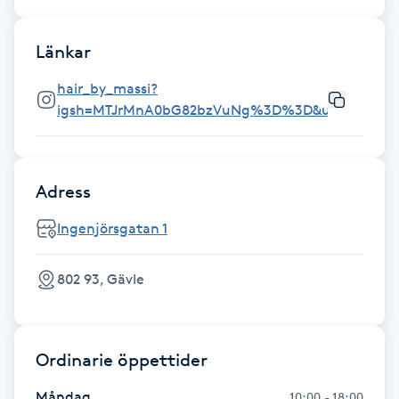
Föning
G
Länkar
hair_by_massi?
Gel naglar
igsh=MTJrMnA0bG82bzVuNg%3D%3D&utm_source
Gelenaglar
Gellack
Adress
Ingenjörsgatan 1
Gellack med förstärkning
802 93, Gävle
Gravidmassage
Gravidyoga
Ordinarie öppettider
Gruppträning
Måndag
10:00 - 18:00