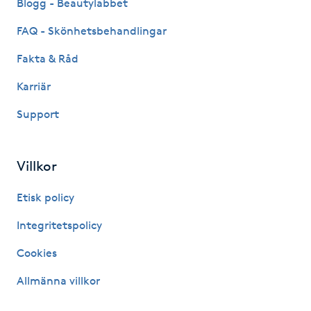
Blogg - Beautylabbet
IPL hårborttagning
FAQ - Skönhetsbehandlingar
Fakta & Råd
IR-massage
J
Karriär
Support
Japansk massage
K
Villkor
K18
Etisk policy
Katun fransar
Integritetspolicy
Kemisk peeling
Cookies
Allmänna villkor
Keratinbehandling