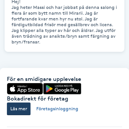
Hej!

Hot Stone Massage
Jag heter Massi och har jobbat på denna salong i 
flera år som bytt namn till Mirarii. Jag är 
fortfarande kvar men hyr nu stol. Jag är 
Hot yoga
färdigutbildad frisör med gesällbrev och licens. 
Jag klipper alla typer av hår och åldrar. Jag utför 
Hudföryngring
även trådning av ansikte/bryn samt färgning av 
bryn/fransar. 
Huduppstramning
Hudvård
För en smidigare upplevelse
Hyaluronsyra
Bokadirekt för företag
Hyperhidros
Läs mer
Företagsinloggning
Hypnos