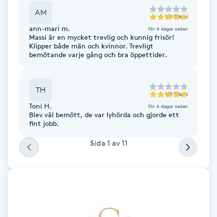
Fotsvamp
AM
till
Massi
ann-mari m.
för 4 dagar sedan
Fotvård
Massi är en mycket trevlig och kunnig frisör!
Klipper både män och kvinnor. Trevligt
bemötande varje gång och bra öppettider.
Fransar
TH
Fransborttagning
till
Massi
Toni H.
för 6 dagar sedan
Blev väl bemött, de var lyhörda och gjorde ett
Fransfärgning
fint jobb.
Sida
1
av
11
Fransförlängning
Fransförlängning Megavolym
Fransförlängning Volym