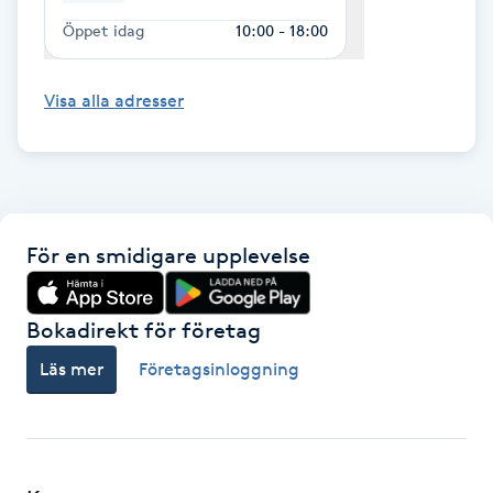
Öppet idag
10:00 - 18:00
IPL hårborttagning
Visa alla adresser
IR-massage
J
Japansk massage
K
För en smidigare upplevelse
K18
Bokadirekt för företag
Katun fransar
Läs mer
Företagsinloggning
Kemisk peeling
Keratinbehandling