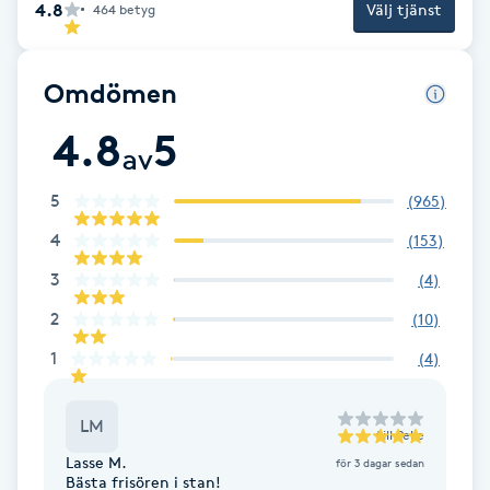
4.8
Välj tjänst
464
betyg
Fotsvamp
Fotvård
Omdömen
4.8
5
Fransar
av
5
(
965
)
Fransborttagning
4
(
153
)
Fransfärgning
3
(
4
)
2
(
10
)
Fransförlängning
1
(
4
)
Fransförlängning Megavolym
LM
till
Pelle
Fransförlängning Volym
Lasse M.
för 3 dagar sedan
Bästa frisören i stan!