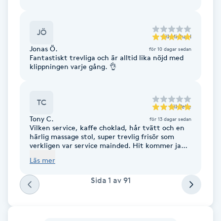
Fransk manikyr
JÖ
till
Michael
Fransrengöring
Jonas Ö.
för 10 dagar sedan
Fantastiskt trevliga och är alltid lika nöjd med
Frekvensterapi
klippningen varje gång. 👌
Friskvård
TC
till
Pelle
Tony C.
för 13 dagar sedan
Friskvårdsmassage
Vilken service, kaffe choklad, hår tvätt och en
härlig massage stol, super trevlig frisör som
verkligen var service mainded. Hit kommer ja
Frisör
till 100%… när stråna växt ut igen🤩
Läs mer
Funktionsanalys
Sida
1
av
91
Färgning