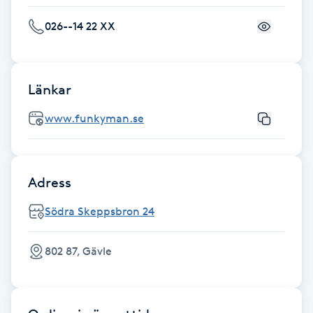
026--14 22 XX
Gua Sha-massage
H
Hatha Yoga
Länkar
www.funkyman.se
Headspa
Healing
Adress
Herrklippning
Södra Skeppsbron 24
HIFU
802 87, Gävle
Hollywood Peel