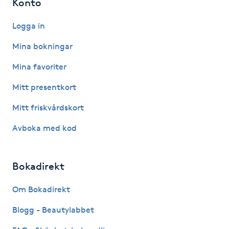
Konto
Kinesiologi
Logga in
Kinesisk medicin
Mina bokningar
Mina favoriter
Kiropraktik
Mitt presentkort
Klangmassage
Mitt friskvårdskort
Avboka med kod
Klippning
Klippning & Slingor
Bokadirekt
Klippning ungdom
Om Bokadirekt
Blogg - Beautylabbet
Koppningsmassage