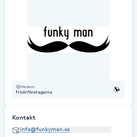
Föning
G
Gel naglar
Gelenaglar
Gellack
Gellack med förstärkning
Medlem
Frisörföretagarna
Gravidmassage
Gravidyoga
Kontakt
Gruppträning