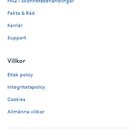
FAQ - Skönhetsbehandlingar
Kosmetisk tatuering
Fakta & Råd
Karriär
Kostrådgivning
Support
Kroppsinpackning
Villkor
Kroppspeeling
Etisk policy
Käkledsbehandling
Integritetspolicy
Kärlbehandling
Cookies
L
Allmänna villkor
Laserbehandling
Lashlift Keratin