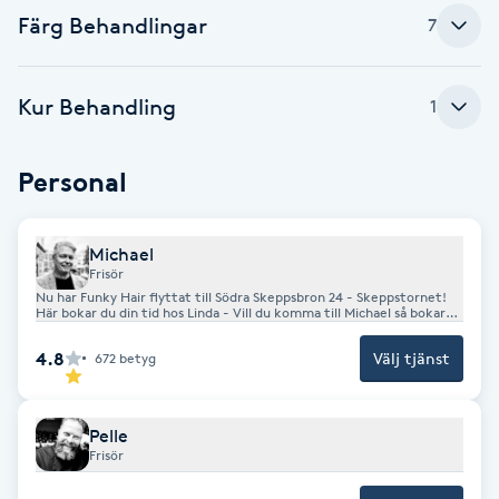
Färg Behandlingar
7
F
Face framing
Kur Behandling
1
Faceliftmassage
Personal
Fet hårbotten
Michael
Fettreducering
Frisör
Nu har Funky Hair flyttat till Södra Skeppsbron 24 - Skeppstornet!
Här bokar du din tid hos Linda - Vill du komma till Michael så bokar
du på Bokadirekt-funkyman
Fibromassage
4.8
Välj tjänst
672
betyg
Fillers
Pelle
Frisör
Fotmassage