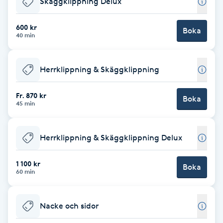
Skäggklippning Delux
Brynformning
600 kr
Boka
40 min
Brynfärgning
Herrklippning & Skäggklippning
Brynplockning
Fr. 870 kr
Boka
Bröllopsuppsättning
45 min
C
Herrklippning & Skäggklippning Delux
Celluliter
1 100 kr
Boka
Coachning
60 min
Color correction
Nacke och sidor