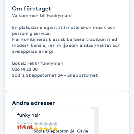
Hårborttagning
Om företaget
Välkommen till Funkyman!

Hårbottenbehandling
En plats där elegant stil möter skön musik och 
personlig service.

Hårförlängning
Här kombineras klassisk barberartradition med 
modern känsla, i en miljö som andas kvalitet och 
avslappnad energi.

Hårvård
BokaDirekt / funkyman

026 14 22 00

Hälsa
Södra Skeppstornet 24 - Skeppstornet

Hälsprickor
I
Andra adresser
Idrottsmassage
funky hair
IPL
Södra Skeppsbron 24, Gävle