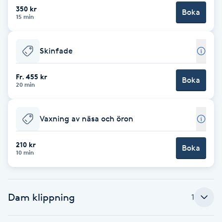
Cryoterapi
350 kr
Boka
15 min
D
Damklippning
Skinfade
Dermapen
Fr. 455 kr
Boka
20 min
Diamantslipning
E
Vaxning av näsa och öron
Enzympeeling
210 kr
Boka
10 min
Extensions
Extensions borttagning
Dam klippning
1
Eyeliner-tatuering