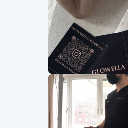
Alternativmedicin
Andningsmassage
Ansiktslyft utan kirurgi
Aromamassage
Ashtanga Yoga
Ayurveda
Ayurvedisk Massage
Ansiktsbehandling djuprengörande
B