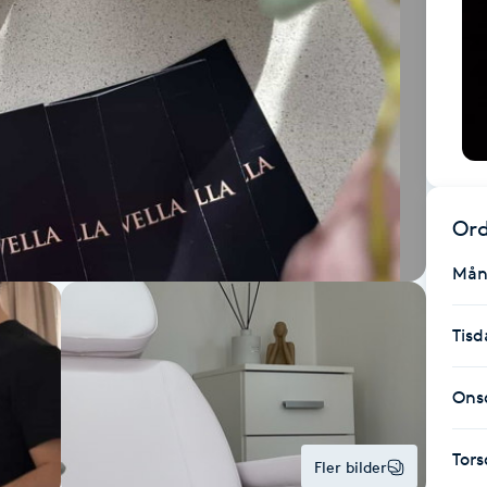
Ord
Mån
Tisd
Ons
Tor
Fler bilder