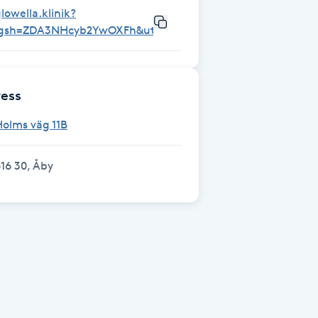
lowella.klinik?
igsh=ZDA3NHcyb2YwOXFh&utm_source=qr
ess
olms väg 11B
16 30, Åby