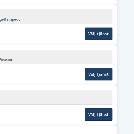
agelterapeut
Välj tjänst
mfmassör
Välj tjänst
Välj tjänst