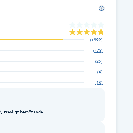
(
+999
)
(
476
)
(
23
)
(
4
)
(
18
)
d, trevligt bemötande