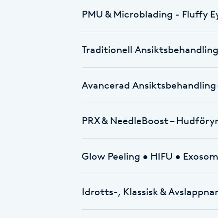
PMU & Microblading - Fluffy 
Brynformning
Traditionell Ansiktsbehandlin
Brynfärgning
Brynplockning
Avancerad Ansiktsbehandling
Bröllopsuppsättning
C
PRX & NeedleBoost – Hudföry
Celluliter
Glow Peeling • HIFU • Exoso
Coachning
Idrotts-, Klassisk & Avslappn
Color correction