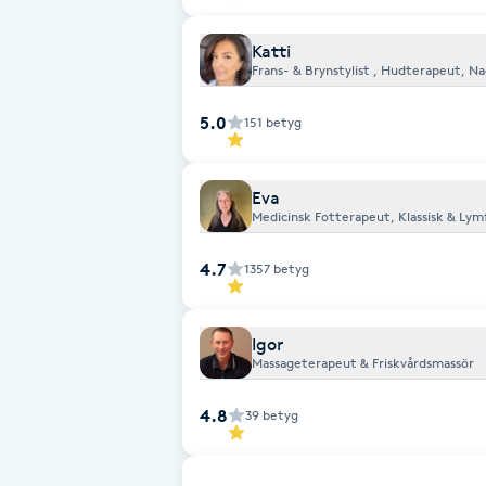
Fotsvamp
Katti
Frans- & Brynstylist , Hudterapeut, N
Fotvård
5.0
151
betyg
Fransar
Eva
Fransborttagning
Medicinsk Fotterapeut, Klassisk & Ly
4.7
1357
betyg
Fransfärgning
Fransförlängning
Igor
Massageterapeut & Friskvårdsmassör
Fransförlängning Megavolym
4.8
39
betyg
Fransförlängning Volym