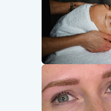
Alternativmedicin
Andningsmassage
Ansiktslyft utan kirurgi
Aromamassage
Ashtanga Yoga
Ayurveda
Ayurvedisk Massage
Ansiktsbehandling djuprengörande
B