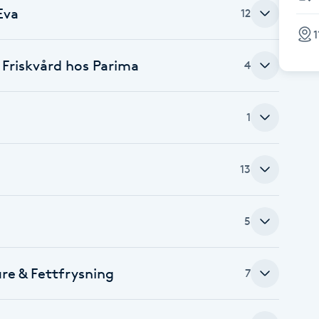
Eva
12
1
n Friskvård hos Parima
4
1
13
5
re & Fettfrysning
7