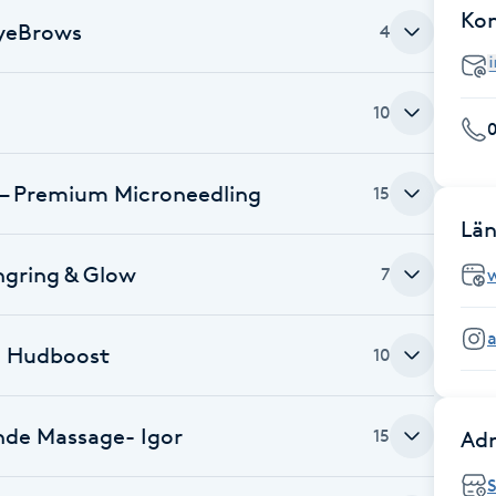
Ko
EyeBrows
4
g
10
0
 – Premium Microneedling
15
Län
ngring & Glow
7
m Hudboost
10
ande Massage- Igor
15
Adr