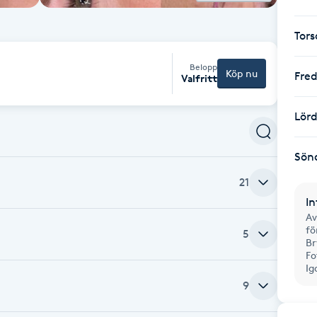
Tor
Belopp
Köp nu
Fre
Valfritt
Lör
Sön
21
In
Av
fö
5
Br
Fo
Ig
9