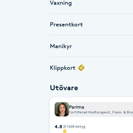
Eyeliner-tatuering
Vaxning
F
Presentkort
Face framing
Faceliftmassage
Manikyr
Fet hårbotten
Klippkort
Fettreducering
Utövare
Fibromassage
Parima
Fillers
Certifierad Hudterapeut, Frans- & Bryn
Fotmassage
4.8
1428
betyg