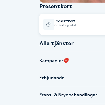
Presentkort
Babylights
Presentkort
Balayage
Ge bort egentid
Bambumassage
Alla tjänster
Barber
Kampanjer
Barnklippning
BIAB
Erbjudande
Blowout
Frans- & Brynbehandlingar
Bottenfärg