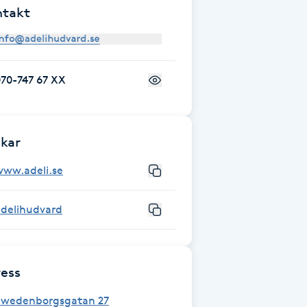
ntakt
70-747 67 XX
kar
www.adeli.se
adelihudvard
ess
Swedenborgsgatan 27