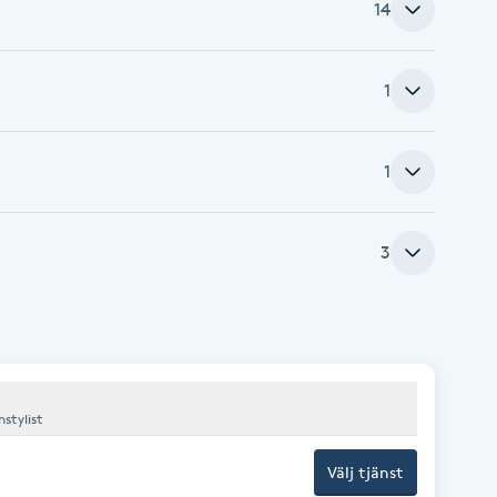
14
1
1
3
stylist
Välj tjänst