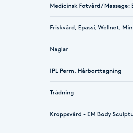
Cryoterapi
Medicinsk Fotvård / Massage: 
D
Friskvård, Epassi, Wellnet, Mi
Damklippning
Dermapen
Naglar
Diamantslipning
IPL Perm. Hårborttagning
E
Enzympeeling
Trådning
Extensions
Kroppsvård - EM Body Sculptu
Extensions borttagning