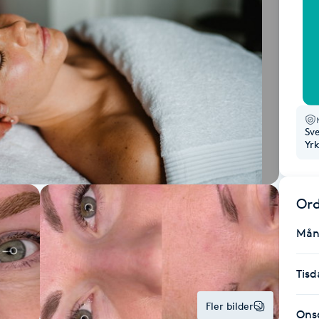
Sv
Yr
Ord
Mån
Tisd
Fler bilder
Ons