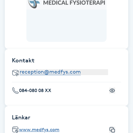
F
Face framing
Faceliftmassage
Fet hårbotten
Kontakt
Fettreducering
Fibromassage
084-080 08 XX
Fillers
Länkar
Fotmassage
www.medfys.com