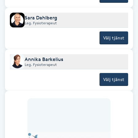
Cryoterapi
D
Sara Dahlberg
Leg. Fysioterapeut
Damklippning
Välj tjänst
Dermapen
Annika Barkelius
Diamantslipning
Leg. Fysioterapeut
E
Välj tjänst
Enzympeeling
Extensions
Extensions borttagning
Eyeliner-tatuering