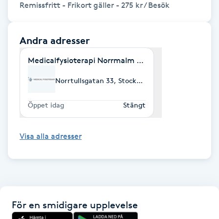
Remissfritt - Frikort gäller - 275 kr / Besök
Föning
G
Andra adresser
Gel naglar
Medicalfysioterapi Norrmalm / Sjukgymnastgruppe
Gelenaglar
Norrtullsgatan 33, Stockholm
Gellack
Öppet idag
Stängt
Gellack med förstärkning
Visa alla adresser
Gravidmassage
Gravidyoga
För en smidigare upplevelse
Gruppträning