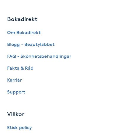
Hot Stone Massage
Bokadirekt
Hot yoga
Om Bokadirekt
Hudföryngring
Blogg - Beautylabbet
Huduppstramning
FAQ - Skönhetsbehandlingar
Fakta & Råd
Hudvård
Karriär
Hyaluronsyra
Support
Hyperhidros
Villkor
Hypnos
Etisk policy