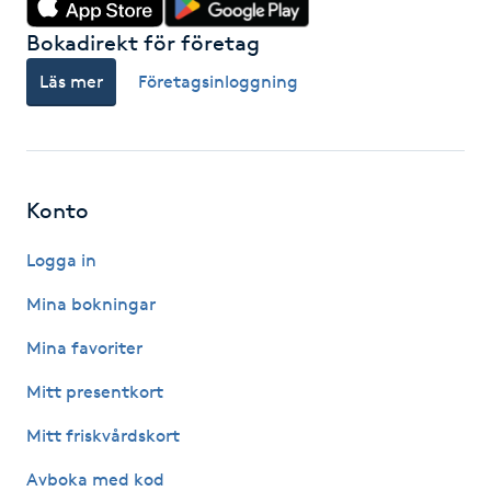
Bokadirekt för företag
Gua Sha-massage
Läs mer
Företagsinloggning
H
Hatha Yoga
Headspa
Konto
Healing
Logga in
Mina bokningar
Herrklippning
Mina favoriter
HIFU
Mitt presentkort
Mitt friskvårdskort
Hollywood Peel
Avboka med kod