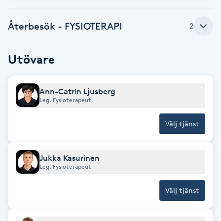
Babylights
Återbesök - FYSIOTERAPI
2
Balayage
Utövare
Bambumassage
Ann-Catrin Ljusberg
Barber
Leg. Fysioterapeut
Välj tjänst
Barnklippning
BIAB
Jukka Kasurinen
Leg. Fysioterapeut
Blowout
Välj tjänst
Bottenfärg