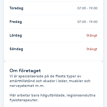
Fransk manikyr
Torsdag
07:00 - 19:00
Fransrengöring
Fredag
07:00 - 19:00
Frekvensterapi
Lördag
Stängt
Friskvård
Söndag
Stängt
Friskvårdsmassage
Om företaget
Frisör
Vi är specialiserade på de flesta typer av 
smärttillstånd och skador i leder, muskler och 
Funktionsanalys
nervsystemet m.m. 

Här arbetar bara högutbildade, regionsanslutna 
Färgning
fysioterapeuter.
