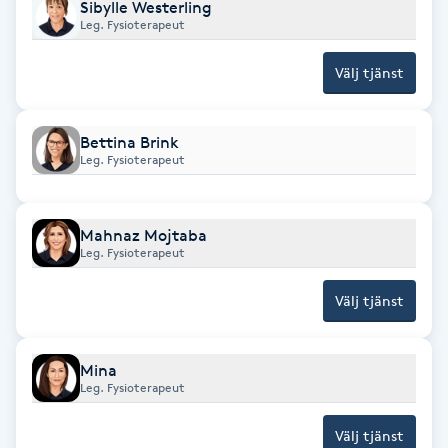
Sibylle Westerling
Leg. Fysioterapeut
Brynformning
Välj tjänst
Brynfärgning
Bettina Brink
Brynplockning
Leg. Fysioterapeut
Bröllopsuppsättning
Mahnaz Mojtaba
C
Leg. Fysioterapeut
Celluliter
Välj tjänst
Coachning
Mina
Leg. Fysioterapeut
Color correction
Välj tjänst