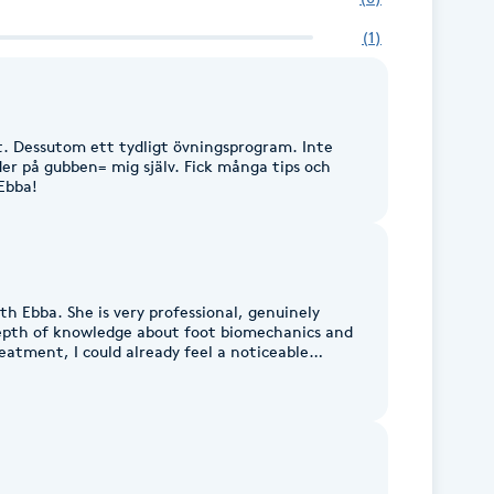
(
1
)
kt. Dessutom ett tydligt övningsprogram. Inte
er på gubben= mig själv. Fick många tips och
 Ebba!
th Ebba. She is very professional, genuinely
depth of knowledge about foot biomechanics and
k the time to listen, explain underlying issues,
and tailor the treatment to my specific needs. I highly recommend Ebba.