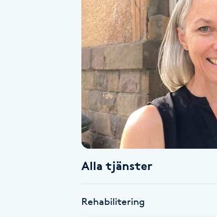
Alternativmedicin
Andningsmassage
Ansiktslyft utan kirurgi
Aromamassage
Ashtanga Yoga
Ayurveda
Alla tjänster
Ayurvedisk Massage
Ansiktsbehandling djuprengörande
Rehabilitering
B