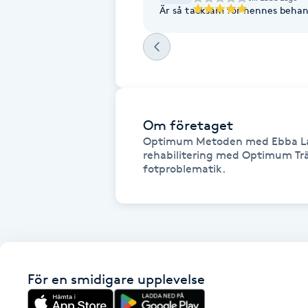
Är så tacksam för hennes behan
Fotsvamp
Fotvård
Fransar
Om företaget
Fransborttagning
Optimum Metoden med Ebba Lago
rehabilitering med Optimum Trä
fotproblematik. 
Fransfärgning
Fransförlängning
Fransförlängning Megavolym
För en smidigare upplevelse
Fransförlängning Volym