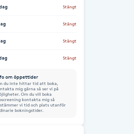
sdag
Stängt
dag
Stängt
dag
Stängt
dag
Stängt
fo om öppettider
 du inte hittar tid att boka,
ntakta mig gärna så ser vi på
jligheter. Om du vill boka
pscreening kontakta mig så
stämmer vi tid och plats utanför
dinarie bokningstider.