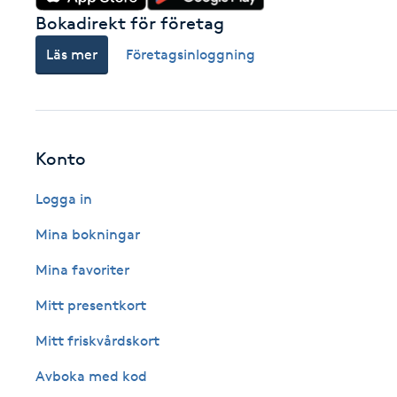
Bokadirekt för företag
Fransk manikyr
Läs mer
Företagsinloggning
Fransrengöring
Frekvensterapi
Konto
Friskvård
Logga in
Friskvårdsmassage
Mina bokningar
Mina favoriter
Frisör
Mitt presentkort
Funktionsanalys
Mitt friskvårdskort
Färgning
Avboka med kod