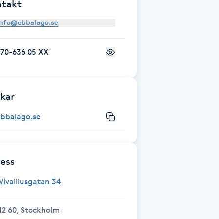
ntakt
070-636 05 XX
kar
ebbalago.se
ess
ivalliusgatan 34
12 60, Stockholm