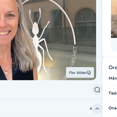
Ord
Fler bilder
Mån
Tisd
Ons
4