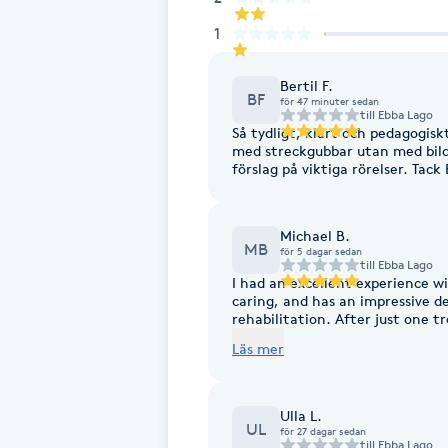
Eyeliner-tatuering
1
F
Face framing
Bertil F.
BF
för 47 minuter sedan
till
Ebba Lago
Så tydligt, klart och pedagogis
Faceliftmassage
med streckgubbar utan med bild
förslag på viktiga rörelser. Tack
Fet hårbotten
Michael B.
MB
Fettreducering
för 5 dagar sedan
till
Ebba Lago
I had an excellent experience wi
caring, and has an impressive 
Fibromassage
rehabilitation. After just one treatment, I could already feel a noticeable
improvement in my foot. She too
Läs mer
Fillers
Ulla L.
Fotmassage
UL
för 27 dagar sedan
till
Ebba Lago