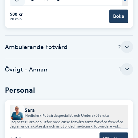
Cryoterapi
D
500 kr
Boka
20 min
Damklippning
Dermapen
Ambulerande Fotvård
2
Diamantslipning
Övrigt - Annan
1
E
Enzympeeling
Personal
Extensions
Sara
Medicinsk Fotvårdsspecialist och Undersköterska
Extensions borttagning
Jag heter Sara och utför medicinsk fotvård samt fotvård friskvård.
Jag är undersköterska och är utbildad medicinsk fotvårdare vid
Axelssons. Jag är också företagsledare för Alfa. Välkommen till mig!
Eyeliner-tatuering