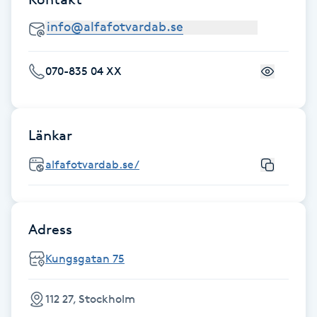
Föning
G
Gel naglar
070-835 04 XX
Gelenaglar
Länkar
Gellack
alfafotvardab.se/
Gellack med förstärkning
Adress
Gravidmassage
Kungsgatan 75
Gravidyoga
112 27, Stockholm
Gruppträning