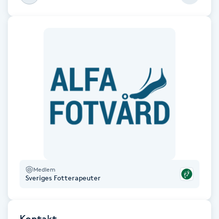
Fransk manikyr
Fransrengöring
Frekvensterapi
Friskvård
Friskvårdsmassage
Frisör
Medlem
Funktionsanalys
Sveriges Fotterapeuter
Färgning
Kontakt