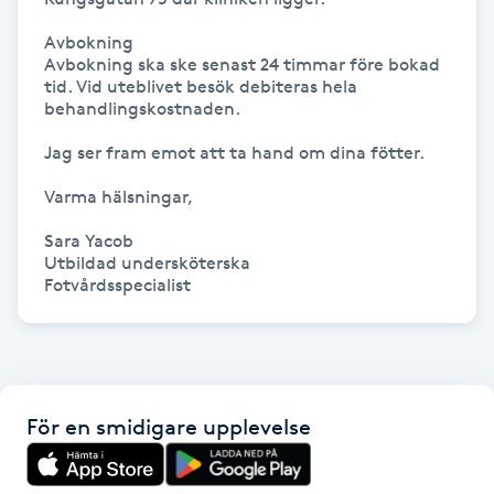
IPL hårborttagning
Avbokning

Avbokning ska ske senast 24 timmar före bokad 
tid. Vid uteblivet besök debiteras hela 
IR-massage
behandlingskostnaden.

J
Jag ser fram emot att ta hand om dina fötter.

Japansk massage
Varma hälsningar,

K
Sara Yacob

Utbildad undersköterska

K18
Fotvårdsspecialist
Katun fransar
Kemisk peeling
För en smidigare upplevelse
Keratinbehandling