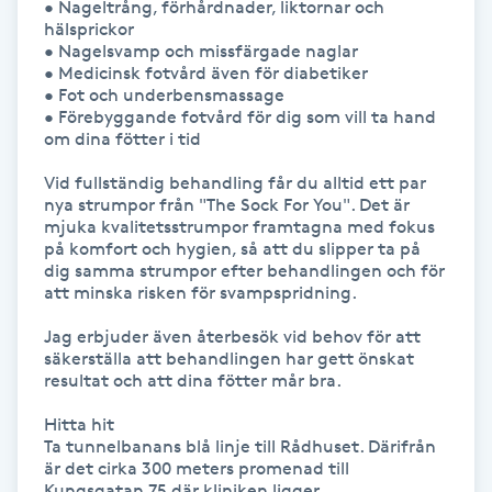
• Nageltrång, förhårdnader, liktornar och 
Hårborttagning
hälsprickor

• Nagelsvamp och missfärgade naglar

• Medicinsk fotvård även för diabetiker

Hårbottenbehandling
• Fot och underbensmassage

• Förebyggande fotvård för dig som vill ta hand 
Hårförlängning
om dina fötter i tid

Vid fullständig behandling får du alltid ett par 
Hårvård
nya strumpor från "The Sock For You". Det är 
mjuka kvalitetsstrumpor framtagna med fokus 
på komfort och hygien, så att du slipper ta på 
Hälsa
dig samma strumpor efter behandlingen och för 
att minska risken för svampspridning.

Hälsprickor
Jag erbjuder även återbesök vid behov för att 
I
säkerställa att behandlingen har gett önskat 
resultat och att dina fötter mår bra.

Idrottsmassage
Hitta hit

Ta tunnelbanans blå linje till Rådhuset. Därifrån 
är det cirka 300 meters promenad till 
IPL
Kungsgatan 75 där kliniken ligger.
