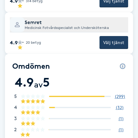
4.9
Välj tjänst
314
betyg
F
Semret
Face framing
Medicinsk Fotvårdsspecialist och Undersköterska
Faceliftmassage
4.9
Välj tjänst
20
betyg
Fet hårbotten
Omdömen
Fettreducering
4.9
5
av
Fibromassage
5
(
299
)
4
(
32
)
Fillers
3
(
1
)
Fotmassage
2
(
1
)