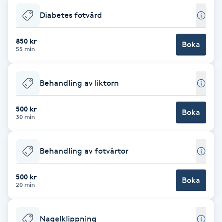
Diabetes fotvård
Brynformning
850 kr
Boka
Brynfärgning
55 min
Brynplockning
Behandling av liktorn
Bröllopsuppsättning
500 kr
Boka
C
30 min
Celluliter
Behandling av fotvårtor
Coachning
500 kr
Boka
20 min
Color correction
Nagelklippning