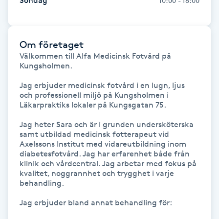
Söndag
10:00 - 18:00
Hot Stone Massage
Hot yoga
Om företaget
Välkommen till Alfa Medicinsk Fotvård på 
Hudföryngring
Kungsholmen.

Jag erbjuder medicinsk fotvård i en lugn, ljus 
Huduppstramning
och professionell miljö på Kungsholmen i 
Läkarpraktiks lokaler på Kungsgatan 75.

Hudvård
Jag heter Sara och är i grunden undersköterska 
samt utbildad medicinsk fotterapeut vid 
Hyaluronsyra
Axelssons Institut med vidareutbildning inom 
diabetesfotvård. Jag har erfarenhet både från 
klinik och vårdcentral. Jag arbetar med fokus på 
Hyperhidros
kvalitet, noggrannhet och trygghet i varje 
behandling.

Hypnos
Jag erbjuder bland annat behandling för:
