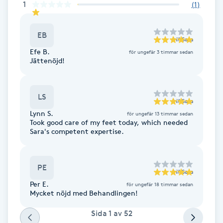
1
(
1
)
Fotsvamp
EB
Fotvård
till
Sara
Efe B.
för ungefär 3 timmar sedan
Jättenöjd!
Fransar
Fransborttagning
LS
till
Sara
Lynn S.
för ungefär 13 timmar sedan
Fransfärgning
Took good care of my feet today, which needed
Sara's competent expertise.
Fransförlängning
PE
till
Sara
Fransförlängning Megavolym
Per E.
för ungefär 18 timmar sedan
Mycket nöjd med Behandlingen!
Fransförlängning Volym
Sida
1
av
52