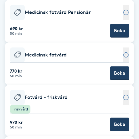
Babylights
Medicinsk fotvård Pensionär
Balayage
690 kr
Boka
50 min
Bambumassage
Medicinsk fotvård
Barber
770 kr
Boka
50 min
Barnklippning
Fotvård - friskvård
BIAB
Friskvård
Blowout
970 kr
Boka
50 min
Bottenfärg