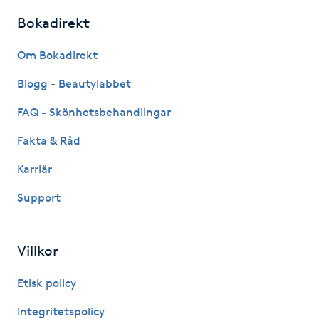
Kosmetisk tatuering
Bokadirekt
Om Bokadirekt
Kostrådgivning
Blogg - Beautylabbet
Kroppsinpackning
FAQ - Skönhetsbehandlingar
Kroppspeeling
Fakta & Råd
Karriär
Käkledsbehandling
Support
Kärlbehandling
L
Villkor
Laserbehandling
Etisk policy
Integritetspolicy
Lashlift Keratin