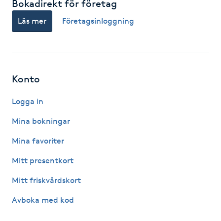
Bokadirekt för företag
Kinesiologi
Läs mer
Företagsinloggning
Kinesisk medicin
Kiropraktik
Konto
Klangmassage
Logga in
Mina bokningar
Klippning
Mina favoriter
Klippning & Slingor
Mitt presentkort
Klippning ungdom
Mitt friskvårdskort
Avboka med kod
Koppningsmassage