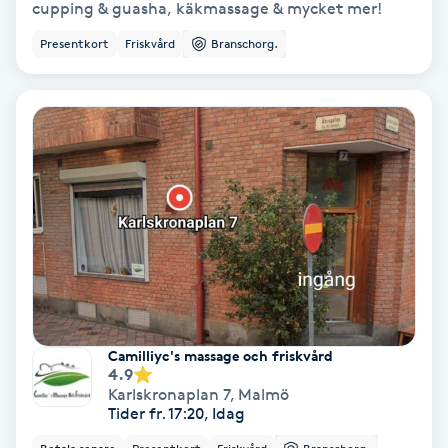
Laserbehandling
cupping & guasha, käkmassage & mycket mer!
Presentkort
Friskvård
Branschorg.
Lashlift Keratin
LED-ljusterapi
Liktornar
LPG
LPG-behandling
LPG-massage
Camilliyc's massage och friskvård
4.9
Karlskronaplan 7
,
Malmö
Luggklippning
Tider fr. 17:20, Idag