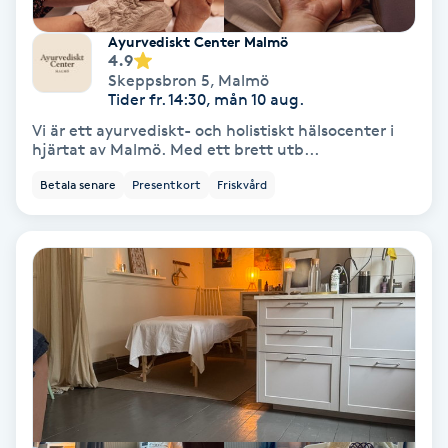
Fotmassage
Ayurvediskt Center Malmö
4.9
Skeppsbron 5
,
Malmö
Fotsvamp
Tider fr. 14:30, mån 10 aug.
Vi är ett ayurvediskt- och holistiskt hälsocenter i
Fotvård
hjärtat av Malmö. Med ett brett utb...
Betala senare
Presentkort
Friskvård
Fransar
Fransborttagning
Fransfärgning
Fransförlängning
Fransförlängning Megavolym