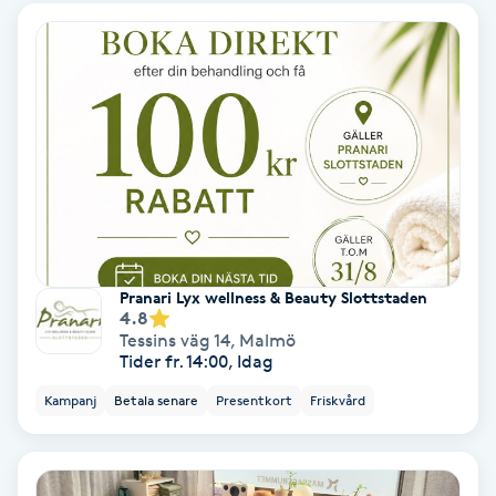
Medium
Megavolymfransar
Melasma
Mesoterapi
MicroPen
Pranari Lyx wellness & Beauty Slottstaden
4.8
Tessins väg 14
,
Malmö
Microshading
Tider fr. 14:00, Idag
Kampanj
Betala senare
Presentkort
Friskvård
Mixfransar
N
Nagelförlängning