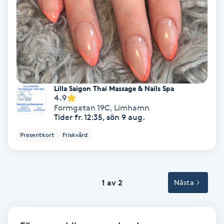
Volymfransar
Vårtor
Y
Yin Yoga
Lilla Saigon Thai Massage & Nails Spa
4.9
Formgatan 19C
,
Limhamn
Yoga
Tider fr. 12:35, sön 9 aug.
Presentkort
Friskvård
Yoga Nidra
Yogamassage
Z
1 av 2
Nästa
Zonterapi