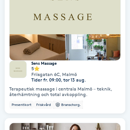
Hollywood Peel
Hot Stone Massage
Hot yoga
Hudföryngring
Sens Massage
5
Huduppstramning
Friisgatan 6C
,
Malmö
Tider fr. 09:00, tor 13 aug.
Hudvård
Terapeutisk massage i centrala Malmö – teknik,
återhämtning och total avkoppling.
Hyaluronsyra
Presentkort
Friskvård
Branschorg.
Hyperhidros