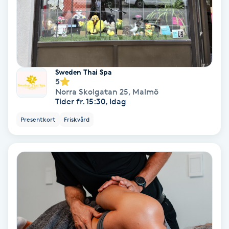
PRP (Platelet Rich Plasma)
PRX-T33
Sweden Thai Spa
Psoriasis
5
Norra Skolgatan 25
,
Malmö
Tider fr. 15:30, Idag
PT
Presentkort
Friskvård
R
Radiofrekvens
Rakning
Reflexologi