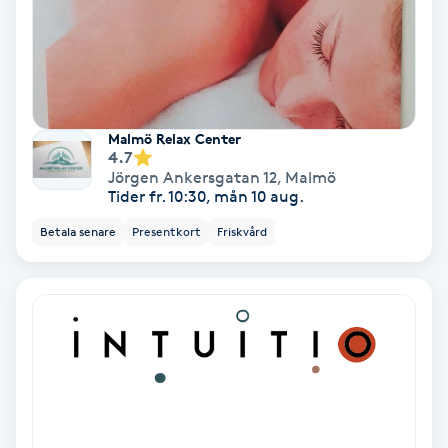
Olaplex
Olaplexbehandling
Ombre
Malmö Relax Center
4.7
Jörgen Ankersgatan 12
,
Malmö
Ombre brows
Tider fr. 10:30, mån 10 aug.
Betala senare
Presentkort
Friskvård
Ombre naglar
Optiker
Ortobionomi
Ortopedi