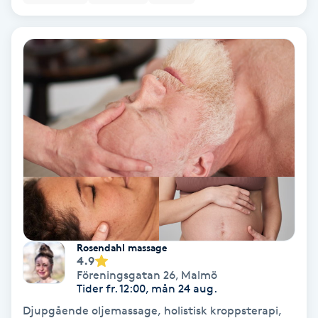
Koppningsmassage
Kosmetisk tatuering
Kostrådgivning
Kroppsinpackning
Kroppspeeling
Käkledsbehandling
Rosendahl massage
4.9
Kärlbehandling
Föreningsgatan 26
,
Malmö
L
Tider fr. 12:00, mån 24 aug.
Djupgående oljemassage, holistisk kroppsterapi,