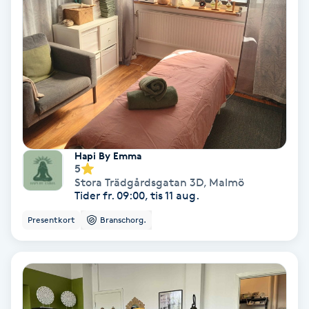
Nagelförlängning akryl
Nagelförlängning gelé
Nagelförlängning glasfiber
Nagelförlängning silke
Hapi By Emma
5
Stora Trädgårdsgatan 3D
,
Malmö
Nagelförstärkning
Tider fr. 09:00, tis 11 aug.
Presentkort
Branschorg.
Nagelklippning
Nagelsvamp
Nageltrång