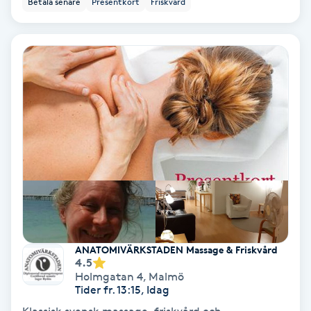
Betala senare
Presentkort
Friskvård
Ansiktsbehandling djuprengörande
B
Babylights
Balayage
Bambumassage
Barber
Barnklippning
ANATOMIVÄRKSTADEN Massage & Friskvård
4.5
BIAB
Holmgatan 4
,
Malmö
Tider fr. 13:15, Idag
Blowout