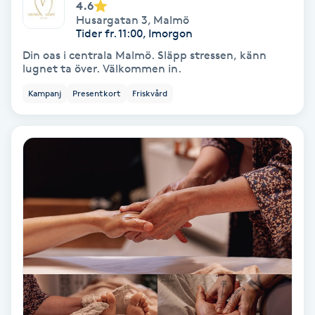
Extensions borttagning
4.6
Husargatan 3
,
Malmö
Tider fr. 11:00, Imorgon
Eyeliner-tatuering
Din oas i centrala Malmö. Släpp stressen, känn
F
lugnet ta över. Välkommen in.
Kampanj
Presentkort
Friskvård
Face framing
Faceliftmassage
Fet hårbotten
Fettreducering
Fibromassage
Fillers