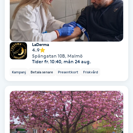
Samtalsterapi
Senioryoga
Shiatsu
LaDerma
4.9
Spångatan 10B
,
Malmö
Singelfransar
Tider fr. 10:40, mån 24 aug.
Kampanj
Betala senare
Presentkort
Friskvård
Sjukgymnastik
Skalpmassage
Skinbooster
Sklerosering