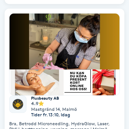
IPL
IPL hårborttagning
IR-massage
J
Japansk massage
K
K18
Plusbeauty AB
4.9
Katun fransar
Mastgränd 14
,
Malmö
Tider fr. 13:10, Idag
Kemisk peeling
Bra, Betrodd Microneedling, HydraGlow, Laser,