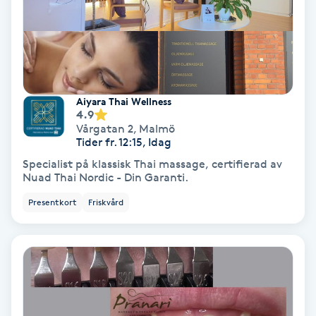
Svettbehandling
T
Tuina-massage
Aiyara Thai Wellness
4.9
Taktil massage
Vårgatan 2
,
Malmö
Tider fr. 12:15, Idag
Tandblekning
Specialist på klassisk Thai massage, certifierad av
Nuad Thai Nordic - Din Garanti.
Tandläkare
Presentkort
Friskvård
Tatuering
Tatueringsborttagning