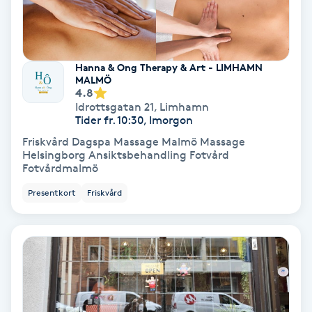
Personlig tränare
Hanna & Ong Therapy & Art - LIMHAMN
Picolaser
MALMÖ
4.8
Idrottsgatan 21
,
Limhamn
Piercing
Tider fr. 10:30, Imorgon
Friskvård Dagspa Massage Malmö Massage
Pigmentbehandling
Helsingborg Ansiktsbehandling Fotvård
Fotvårdmalmö
Pigmentfläckar
Presentkort
Friskvård
Plastikkirurgi
Powder brows
Power Yoga