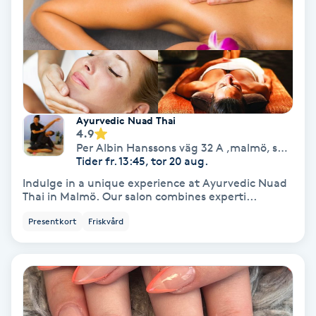
Tvätt & Fön
V
Vaccination
Vampyrbehandling
Ayurvedic Nuad Thai
4.9
Vaxning
Per Albin Hanssons väg 32 A ,malmö, sweden
Tider fr. 13:45, tor 20 aug.
Vaxning brasiliansk
Indulge in a unique experience at Ayurvedic Nuad
Thai in Malmö. Our salon combines experti...
Veterinär
Presentkort
Friskvård
Vibrationsmassage
Vinyasa Yoga