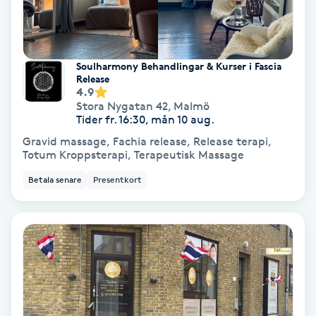
Fransförlängning Volym
Fransk manikyr
Soulharmony Behandlingar & Kurser i Fascia
Release
4.9
Fransrengöring
Stora Nygatan 42
,
Malmö
Tider fr. 16:30, mån 10 aug.
Frekvensterapi
Gravid massage, Fachia release, Release terapi,
Totum Kroppsterapi, Terapeutisk Massage
Friskvård
Betala senare
Presentkort
Friskvårdsmassage
Frisör
Funktionsanalys