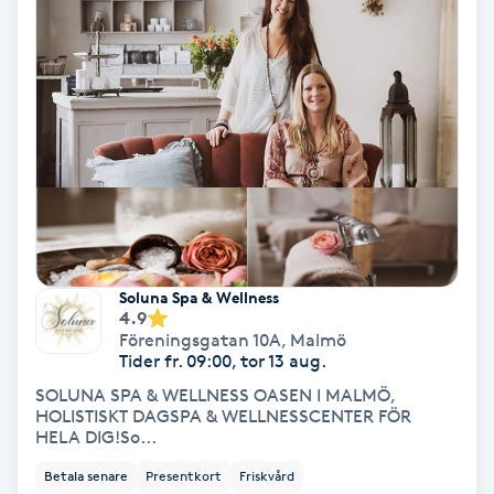
Hypnos
Hårborttagning
Hårbottenbehandling
Hårförlängning
Hårvård
Soluna Spa & Wellness
4.9
Hälsa
Föreningsgatan 10A
,
Malmö
Tider fr. 09:00, tor 13 aug.
Hälsprickor
SOLUNA SPA & WELLNESS OASEN I MALMÖ,
HOLISTISKT DAGSPA & WELLNESSCENTER FÖR
I
HELA DIG!So...
Betala senare
Presentkort
Friskvård
Idrottsmassage