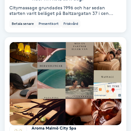
Color correction
Citymassage grundades 1996 och har sedan
starten varit beläget på Baltzargatan 37 i cen...
Cryoterapi
Betala senare
Presentkort
Friskvård
D
Damklippning
Dermapen
Diamantslipning
E
Enzympeeling
Extensions
Aroma Malmö City Spa