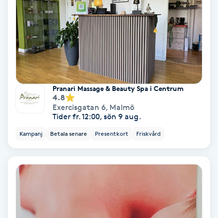
Nagelvård
Naglar borttagning
Naglar reparation
Pranari Massage & Beauty Spa i Centrum
4.8
Naprapati
Exercisgatan 6
,
Malmö
Tider fr. 12:00, sön 9 aug.
Navelpiercing
Kampanj
Betala senare
Presentkort
Friskvård
NBE-massage
Ny frisyr
O