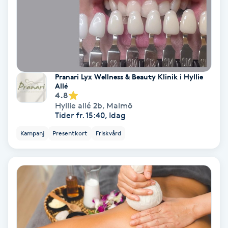
Terapi
Thaimassage
Toning
Pranari Lyx Wellness & Beauty Klinik i Hyllie
Allé
Torr hårbotten
4.8
Hyllie allé 2b
,
Malmö
Tider fr. 15:40, Idag
Torrborstning
Kampanj
Presentkort
Friskvård
Triggerpunktsmassage
Trådning
Träning