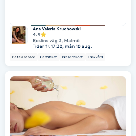
Osteopati
P
Ana Valeria Kruchowski
Paraffinbehandling
4.9
Roslins väg 3
,
Malmö
Tider fr. 17:30, mån 10 aug.
Pedikyr
Betala senare
Certifikat
Presentkort
Friskvård
Pensionärklippning
Permanent
Permanent hårborttagning
Permanent ögonbrynsmakeup
Personal shopper