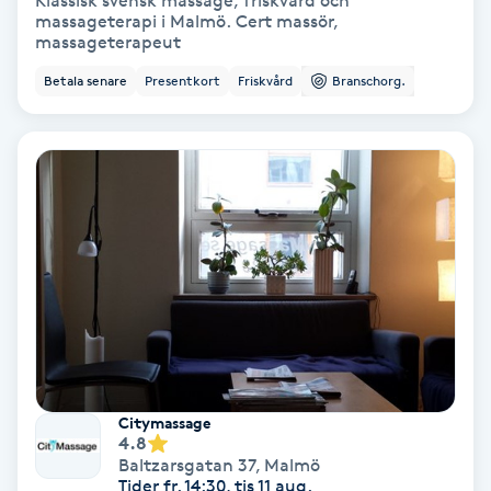
Klassisk svensk massage, friskvård och
massageterapi i Malmö. Cert massör,
massageterapeut
Bottenfärg
Betala senare
Presentkort
Friskvård
Branschorg.
Brynformning
Brynfärgning
Brynplockning
Bröllopsuppsättning
C
Celluliter
Citymassage
4.8
Coachning
Baltzarsgatan 37
,
Malmö
Tider fr. 14:30, tis 11 aug.