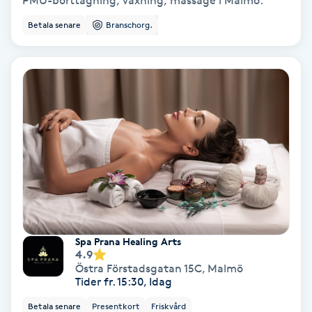
PMU-borttagning, vaxning, massage i Malmö.
Keratinbehandling
Betala senare
Branschorg.
Kinesiologi
Kinesisk medicin
Kiropraktik
Klangmassage
Klippning
Spa Prana Healing Arts
4.9
Klippning & Slingor
Östra Förstadsgatan 15C
,
Malmö
Tider fr. 15:30, Idag
Klippning ungdom
Betala senare
Presentkort
Friskvård