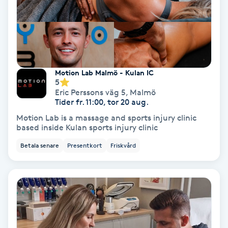
Regndroppsmassage
Reiki
Reikihealing
Motion Lab Malmö - Kulan IC
5
Reiki massage
Eric Perssons väg 5
,
Malmö
Tider fr. 11:00, tor 20 aug.
Motion Lab is a massage and sports injury clinic
Restorative Yoga
based inside Kulan sports injury clinic
Betala senare
Presentkort
Friskvård
Rosacea
Rosenmetoden
Ryggmassage
S