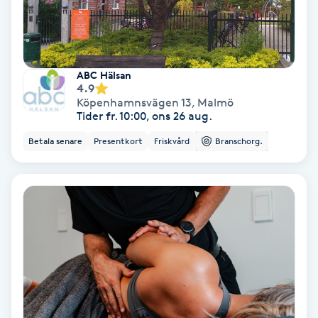
Skoinlägg
Skägg
ABC Hälsan
4.9
Köpenhamnsvägen 13
,
Malmö
Skäggfärgning
Tider fr. 10:00, ons 26 aug.
Betala senare
Presentkort
Friskvård
Branschorg.
Skäggklippning
Skäggtrimmning
Skönhet
Slingor
Sockring