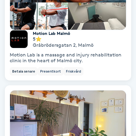
Spa
Spa manikyr & pedikyr
Motion Lab Malmö
5
Spa-manikyr
Gråbrödersgatan 2
,
Malmö
Motion Lab is a massage and injury rehabilitation
clinic in the heart of Malmö city.
Spa-pedikyr
Betala senare
Presentkort
Friskvård
Spraytan
Stylist
Sugaring
Svensk massage