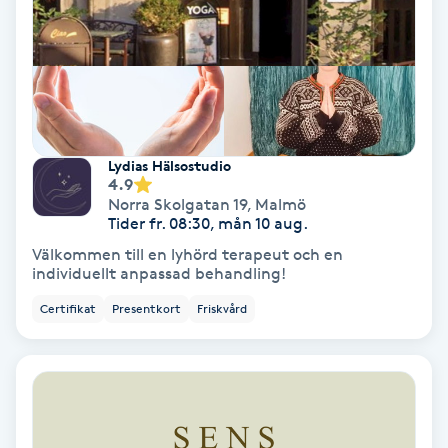
Gruppträning
Gua Sha-massage
H
Lydias Hälsostudio
4.9
Hatha Yoga
Norra Skolgatan 19
,
Malmö
Tider fr. 08:30, mån 10 aug.
Headspa
Välkommen till en lyhörd terapeut och en
individuellt anpassad behandling!
Healing
Certifikat
Presentkort
Friskvård
Herrklippning
HIFU