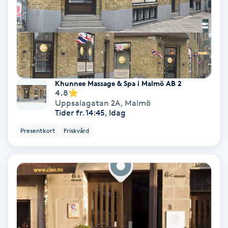
Färgning
Föning
G
Gel naglar
Khunnee Massage & Spa i Malmö AB 2
4.8
Uppsalagatan 2A
,
Malmö
Gelenaglar
Tider fr. 14:45, Idag
Presentkort
Friskvård
Gellack
Gellack med förstärkning
Gravidmassage
Gravidyoga