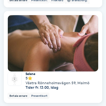
Betala senare
Presentkort
Friskvård
Branschorg.
Lymfmassage
Läpptatuering
M
Makeup
Manikyr & Pedikyr
Massage
Medial vägledning
Selene
5
Västra Rönneholmsvägen 59
,
Malmö
Medicinsk massage
Tider fr. 13:00, Idag
Betala senare
Presentkort
Meditation