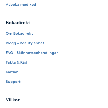
Avboka med kod
Kinesiologi
Kinesisk medicin
Bokadirekt
Om Bokadirekt
Kiropraktik
Blogg - Beautylabbet
Klangmassage
FAQ - Skönhetsbehandlingar
Klippning
Fakta & Råd
Karriär
Klippning & Slingor
Support
Klippning ungdom
Villkor
Koppningsmassage