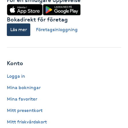
IPL hårborttagning
Bokadirekt för företag
IR-massage
Läs mer
Företagsinloggning
J
Japansk massage
K
Konto
K18
Logga in
Mina bokningar
Katun fransar
Mina favoriter
Kemisk peeling
Mitt presentkort
Keratinbehandling
Mitt friskvårdskort