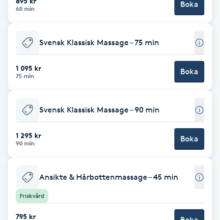
895 kr
Boka
60 min
Brynformning
Svensk Klassisk Massage – 75 min
Brynfärgning
1 095 kr
Boka
Brynplockning
75 min
Bröllopsuppsättning
Svensk Klassisk Massage – 90 min
C
1 295 kr
Boka
Celluliter
90 min
Coachning
Ansikte & Hårbottenmassage – 45 min
Color correction
Friskvård
795 kr
Boka