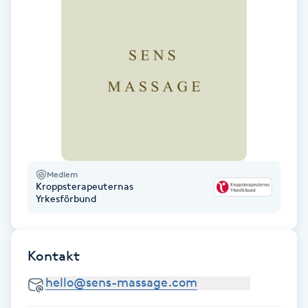
Föning
G
Gel naglar
Gelenaglar
Gellack
Medlem
Gellack med förstärkning
Kroppsterapeuternas
Yrkesförbund
Gravidmassage
Kontakt
Gravidyoga
Gruppträning