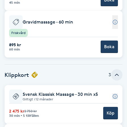
Cryoterapi
45 min
D
Gravidmassage – 60 min
Damklippning
Friskvård
Dermapen
895 kr
Boka
60 min
Diamantslipning
E
Klippkort
3
Enzympeeling
Extensions
Svensk Klassisk Massage – 30 min x5
Giltigt i 12 månader
Extensions borttagning
2 475 kr
2 750 kr
Köp
30 min
5 tillfällen
Eyeliner-tatuering