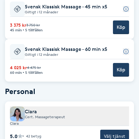
Svensk Klassisk Massage – 45 min x5
F
Giltigt i 12 månader
Face framing
3 375 kr
3 750 kr
Köp
45 min
5 tillfällen
Faceliftmassage
Svensk Klassisk Massage – 60 min x5
Giltigt i 12 månader
Fet hårbotten
4 025 kr
4 475 kr
Köp
60 min
5 tillfällen
Fettreducering
Personal
Fibromassage
Fillers
Clara
Cert. Massageterapeut
Clara
Fotmassage
5.0
Välj tjänst
42
betyg