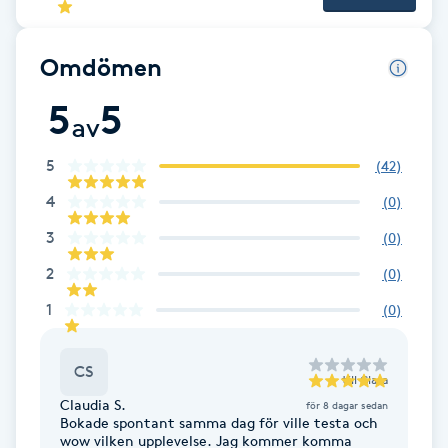
Fotsvamp
Omdömen
Fotvård
5
5
av
Fransar
5
(
42
)
Fransborttagning
4
(
0
)
3
(
0
)
Fransfärgning
2
(
0
)
Fransförlängning
1
(
0
)
Fransförlängning Megavolym
CS
till
Clara
Claudia S.
för 8 dagar sedan
Fransförlängning Volym
Bokade spontant samma dag för ville testa och
wow vilken upplevelse. Jag kommer komma