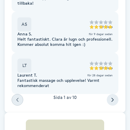
tillbaka!
Fransk manikyr
Fransrengöring
AS
till
Clara
Anna S.
för 9 dagar sedan
Frekvensterapi
Helt fantastiskt. Clara är lugn och professionell.
Kommer absolut komma hit igen :)
Friskvård
LT
till
Clara
Friskvårdsmassage
Laurent T.
för 28 dagar sedan
Fantastisk massage och upplevelse! Varmt
rekommenderat
Frisör
Sida
1
av
10
Funktionsanalys
Färgning