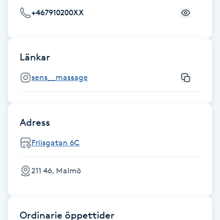
+467910200XX
Gua Sha-massage
H
Länkar
Hatha Yoga
sens__massage
Headspa
Healing
Adress
Friisgatan 6C
Herrklippning
HIFU
211 46, Malmö
Hollywood Peel
Ordinarie öppettider