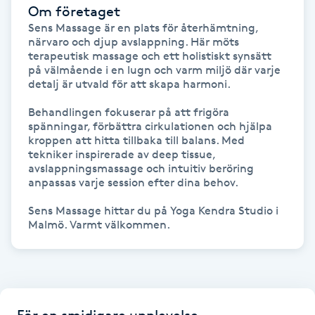
Hårborttagning
Om företaget
Sens Massage är en plats för återhämtning, 
närvaro och djup avslappning. Här möts 
Hårbottenbehandling
terapeutisk massage och ett holistiskt synsätt 
på välmående i en lugn och varm miljö där varje 
detalj är utvald för att skapa harmoni.

Hårförlängning
Behandlingen fokuserar på att frigöra 
spänningar, förbättra cirkulationen och hjälpa 
Hårvård
kroppen att hitta tillbaka till balans. Med 
tekniker inspirerade av deep tissue, 
Hälsa
avslappningsmassage och intuitiv beröring 
anpassas varje session efter dina behov.

Hälsprickor
Sens Massage hittar du på Yoga Kendra Studio i 
I
Idrottsmassage
IPL
För en smidigare upplevelse