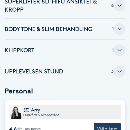
SUPERLIFTER 8D-HIFU ANSIKTET &
6
Fotsvamp
KROPP
Fotvård
BODY TONE & SLIM BEHANDLING
1
Fransar
KLIPPKORT
1
Fransborttagning
UPPLEVELSEN STUND
Fransfärgning
3
Fransförlängning
Personal
Fransförlängning Megavolym
(Z) Arry
Hudvård & Kroppsvård
Fransförlängning Volym
4.8
Välj tjänst
185
betyg