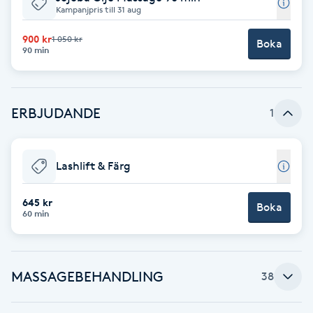
Cryoterapi
Kampanjpris till 31 aug
D
900 kr
1 050 kr
Boka
90 min
Damklippning
Dermapen
ERBJUDANDE
1
Diamantslipning
E
Lashlift & Färg
Enzympeeling
645 kr
Boka
60 min
Extensions
Extensions borttagning
MASSAGEBEHANDLING
38
Eyeliner-tatuering