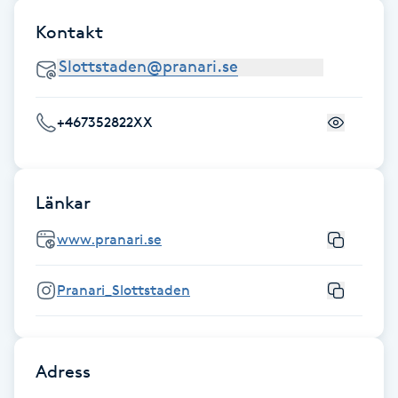
Hårborttagning
Kontakt
Hårbottenbehandling
Hårförlängning
+467352822XX
Hårvård
Länkar
Hälsa
www.pranari.se
Hälsprickor
I
Pranari_Slottstaden
Idrottsmassage
Adress
IPL