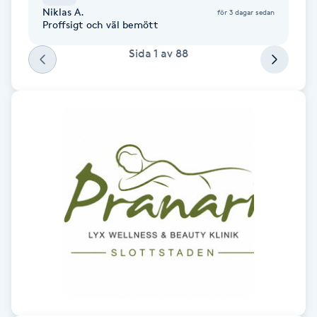
Hot Stone Massage
Niklas A.
för 3 dagar sedan
Proffsigt och väl bemött
Hot yoga
Sida
1
av
88
Hudföryngring
Huduppstramning
Hudvård
Hyaluronsyra
Hyperhidros
Hypnos