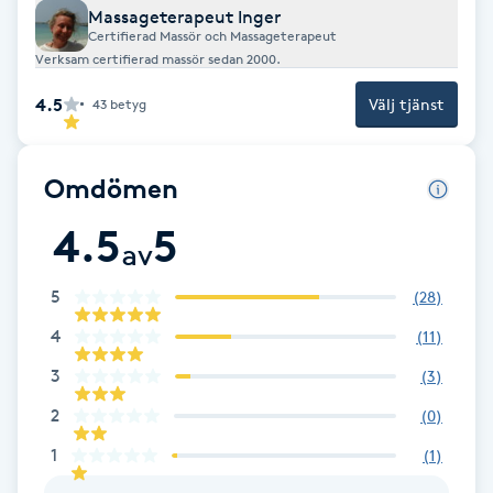
Massageterapeut Inger
Fransk manikyr
Certifierad Massör och Massageterapeut
Verksam certifierad massör sedan 2000.
Fransrengöring
4.5
Välj tjänst
43
betyg
Frekvensterapi
Omdömen
Friskvård
4.5
5
av
Friskvårdsmassage
5
(
28
)
Frisör
4
(
11
)
3
(
3
)
Funktionsanalys
2
(
0
)
Färgning
1
(
1
)