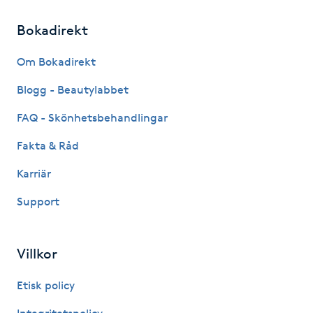
Megavolymfransar
Bokadirekt
Melasma
Om Bokadirekt
Blogg - Beautylabbet
Mesoterapi
FAQ - Skönhetsbehandlingar
MicroPen
Fakta & Råd
Microshading
Karriär
Support
Mixfransar
N
Villkor
Nagelförlängning
Etisk policy
Nagelförlängning akryl