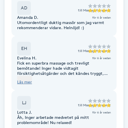
Föning
AD
till
Massageterapeut
G
Amanda D.
för 6 år sedan
Utomordentligt duktig massör som jag varmt
rekommenderar vidare. Helnöjd! :)
Gel naglar
Gelenaglar
EH
till
Massageterapeut
Evelina H.
för 6 år sedan
Gellack
Fick en superbra massage och trevligt
bemötande! Inger hade vidtagit
försiktighetsåtgärder och det kändes tryggt,
Gellack med förstärkning
säkert och proffsigt!
Läs mer
Gravidmassage
LJ
till
Massageterapeut
Gravidyoga
Lotta J.
för 6 år sedan
Åh, Inger arbetade medvetet på mitt
problemområde! Nu relaxed!
Gruppträning