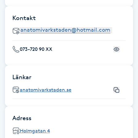
Hot Stone Massage
Kontakt
Hot yoga
Hudföryngring
073-720 90 XX
Huduppstramning
Hudvård
Länkar
anatomivarkstaden.se
Hyaluronsyra
Hyperhidros
Adress
Hypnos
Holmgatan 4