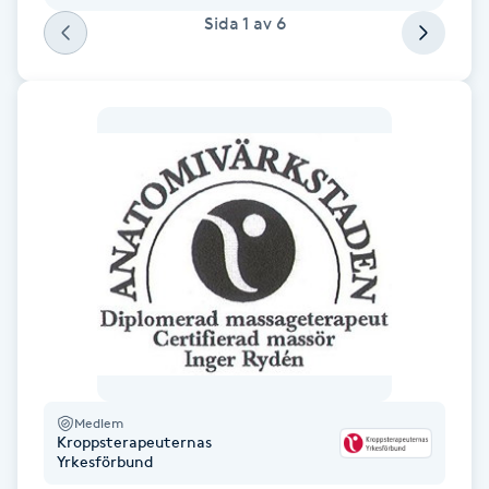
Sida
1
av
6
Gua Sha-massage
H
Hatha Yoga
Headspa
Healing
Herrklippning
HIFU
Medlem
Hollywood Peel
Kroppsterapeuternas
Yrkesförbund