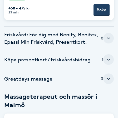
Fotsvamp
450 - 475 kr
Boka
25 min
Fotvård
Friskvård: För dig med Benify, Benifex,
Fransar
8
Epassi Min Friskvård, Presentkort.
Fransborttagning
Köpa presentkort / friskvårdsbidrag
1
Fransfärgning
Greatdays massage
3
Fransförlängning
Fransförlängning Megavolym
Massageterapeut och massör i
Malmö
Fransförlängning Volym