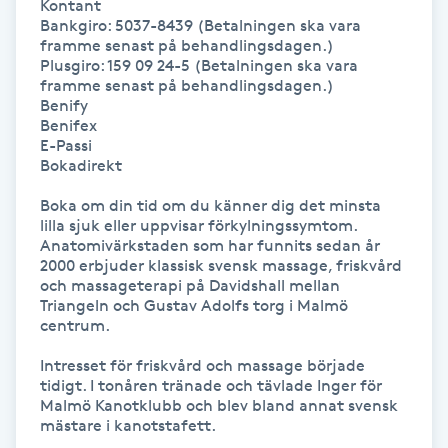
Kontant

Bankgiro: 5037-8439 (Betalningen ska vara 
Kinesiologi
framme senast på behandlingsdagen.)

Plusgiro: 159 09 24-5 (Betalningen ska vara 
Kinesisk medicin
framme senast på behandlingsdagen.)

Benify

Benifex

Kiropraktik
E-Passi

Bokadirekt

Klangmassage
Boka om din tid om du känner dig det minsta 
lilla sjuk eller uppvisar förkylningssymtom. 
Anatomivärkstaden som har funnits sedan år 
Klippning
2000 erbjuder klassisk svensk massage, friskvård 
och massageterapi på Davidshall mellan 
Triangeln och Gustav Adolfs torg i Malmö 
Klippning & Slingor
centrum.

Klippning ungdom
Intresset för friskvård och massage började 
tidigt. I tonåren tränade och tävlade Inger för 
Malmö Kanotklubb och blev bland annat svensk 
Koppningsmassage
mästare i kanotstafett.
