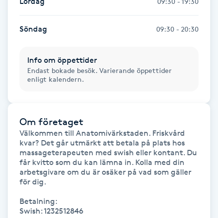
Lördag
09:30 - 19:30
IPL hårborttagning
Söndag
09:30 - 20:30
IR-massage
Info om öppettider
J
Endast bokade besök. Varierande öppettider
enligt kalendern.
Japansk massage
K
Om företaget
K18
Välkommen till Anatomivärkstaden. Friskvård 
kvar? Det går utmärkt att betala på plats hos 
Katun fransar
massageterapeuten med swish eller kontant. Du 
får kvitto som du kan lämna in. Kolla med din 
arbetsgivare om du är osäker på vad som gäller 
Kemisk peeling
för dig.

Betalning:

Keratinbehandling
Swish: 1232512846
