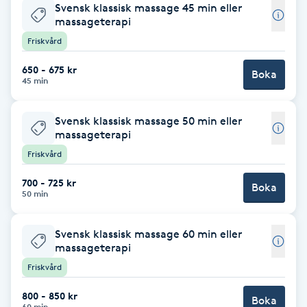
Cryoterapi
Svensk klassisk massage 45 min eller
massageterapi
D
Friskvård
Damklippning
650 - 675 kr
Boka
45 min
Dermapen
Svensk klassisk massage 50 min eller
Diamantslipning
massageterapi
Friskvård
E
700 - 725 kr
Boka
Enzympeeling
50 min
Extensions
Svensk klassisk massage 60 min eller
massageterapi
Extensions borttagning
Friskvård
800 - 850 kr
Boka
Eyeliner-tatuering
60 min