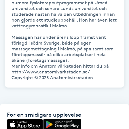
numera fysioterapeutprogrammet på Umeå 
universitet och senare Lunds universitet och 
studerade nästan halva den utbildningen innan 
LED-ljusterapi
hon gjorde ett studieuppehåll. Hon har även lett 
vattengymnastik i Malmö.

Liktornar
Massagen har under årens lopp främst varit 
förlagd i södra Sverige, både på egen 
LPG
massagemottagning i Malmö, på spa samt som 
företagsmassör på olika arbetsplatser i hela 
Skåne (företagsmassage). 

LPG-behandling
Mer info om Anatomivärkstaden hittar du på 
http://www.anatomivarkstaden.se/

Copyright © 2025 Anatomivärkstaden 
LPG-massage
Luggklippning
Lymfmassage
För en smidigare upplevelse
Läpptatuering