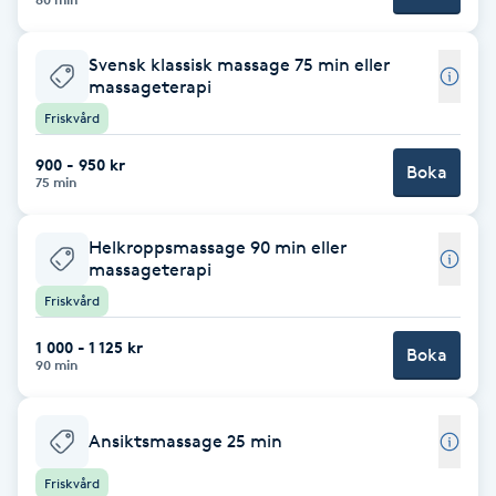
F
Svensk klassisk massage 75 min eller
Face framing
massageterapi
Friskvård
Faceliftmassage
900 - 950 kr
Boka
75 min
Fet hårbotten
Helkroppsmassage 90 min eller
massageterapi
Fettreducering
Friskvård
Fibromassage
1 000 - 1 125 kr
Boka
90 min
Fillers
Ansiktsmassage 25 min
Fotmassage
Friskvård