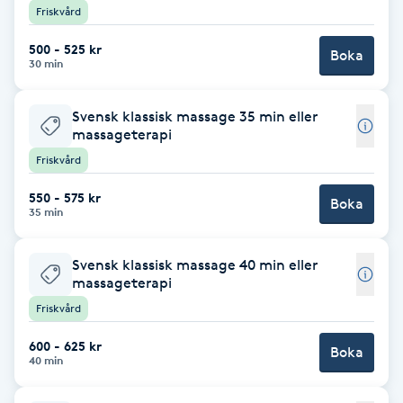
Friskvård
Brynformning
500 - 525 kr
Boka
30 min
Brynfärgning
Svensk klassisk massage 35 min eller
Brynplockning
massageterapi
Friskvård
Bröllopsuppsättning
550 - 575 kr
Boka
C
35 min
Celluliter
Svensk klassisk massage 40 min eller
massageterapi
Coachning
Friskvård
600 - 625 kr
Boka
Color correction
40 min