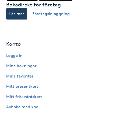
Bokadirekt för företag
M
Läs mer
Företagsinloggning
Makeup
Manikyr & Pedikyr
Konto
Massage
Logga in
Medial vägledning
Mina bokningar
Mina favoriter
Medicinsk massage
Mitt presentkort
Meditation
Mitt friskvårdskort
Medium
Avboka med kod