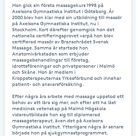
Hon gick sin första massagekurs 1998 på 
Kosmetisk tatuering
Axelsons Gymnastiska Institut i Göteborg. År 
2000 blev hon klar med sin utbildning till massör 
på Axelsons Gymnastiska Institut, nu i 
Kostrådgivning
Stockholm. Kort därefter genomgick hon det 
nationella certifieringsprovet varpå hon blev 
certifierad massör av Branschrådet Svensk 
Kroppsinpackning
Massage. Samma år startade hon 
Anatomivärkstaden som erbjuder 
Kroppspeeling
massagebehandlingar till företag, 
idrottsföreningar och privatpersoner i Malmö 
och Skåne. Hon är medlem i 
Käkledsbehandling
Kroppsterapeuternas Yrkesförbund och innehar 
patient- och ansvarsförsäkring.

Kärlbehandling
Efter några års arbete med massage uppstod ett 
behov av att lära sig mer, och efter att ha läst 
L
medicinsk vetenskap på Malmö Högskola 
vidareutbildade hon sig till diplomerad 
Laserbehandling
massageterapeut, även det på Axelsons 
Gymnastiska Institut. Ytterligare några år senare 
började hon på sjukgymnastprogrammet, 
Lashlift Keratin