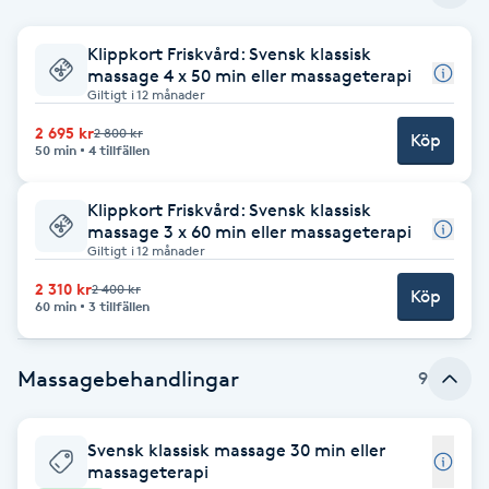
Babylights
Klippkort Friskvård: Svensk klassisk
massage 4 x 50 min eller massageterapi
Giltigt i 12 månader
Balayage
2 695 kr
2 800 kr
Köp
50 min
4 tillfällen
Bambumassage
Klippkort Friskvård: Svensk klassisk
Barber
massage 3 x 60 min eller massageterapi
Giltigt i 12 månader
Barnklippning
2 310 kr
2 400 kr
Köp
60 min
3 tillfällen
BIAB
Massagebehandlingar
9
Blowout
Svensk klassisk massage 30 min eller
Bottenfärg
massageterapi