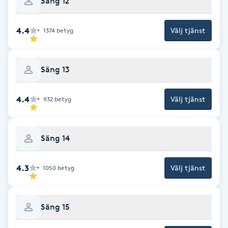
Säng 12
LED-ljusterapi
4.4
Välj tjänst
1374
betyg
Liktornar
Säng 13
LPG
4.4
Välj tjänst
932
betyg
LPG-behandling
Säng 14
LPG-massage
4.3
Välj tjänst
1050
betyg
Luggklippning
Lymfmassage
Säng 15
Läpptatuering