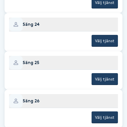
Välj tjänst
Naglar borttagning
Säng 24
Naglar reparation
Välj tjänst
Naprapati
Navelpiercing
Säng 25
NBE-massage
Välj tjänst
Ny frisyr
Säng 26
O
Olaplex
Välj tjänst