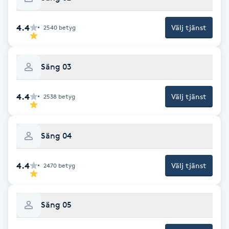
IPL hårborttagning
4.4
Välj tjänst
2540
betyg
IR-massage
J
Säng 03
Japansk massage
4.4
Välj tjänst
2538
betyg
K
K18
Säng 04
Katun fransar
4.4
Välj tjänst
2470
betyg
Kemisk peeling
Säng 05
Keratinbehandling