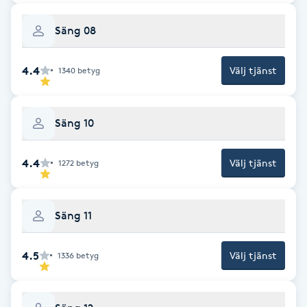
Kosmetisk tatuering
Säng 08
Kostrådgivning
4.4
Välj tjänst
1340
betyg
Kroppsinpackning
Säng 10
Kroppspeeling
4.4
Välj tjänst
1272
betyg
Käkledsbehandling
Kärlbehandling
Säng 11
L
4.5
Välj tjänst
1336
betyg
Laserbehandling
Lashlift Keratin