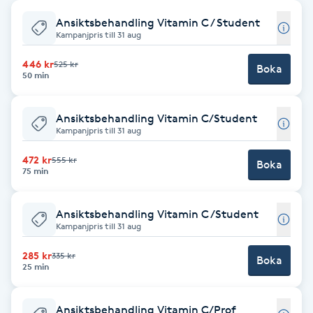
Ansiktsbehandling Vitamin C / Student
Babylights
Kampanjpris till 31 aug
Balayage
446 kr
525 kr
Boka
50 min
Bambumassage
Ansiktsbehandling Vitamin C/Student
Kampanjpris till 31 aug
Barber
472 kr
555 kr
Boka
75 min
Barnklippning
Ansiktsbehandling Vitamin C /Student
BIAB
Kampanjpris till 31 aug
285 kr
335 kr
Blowout
Boka
25 min
Bottenfärg
Ansiktsbehandling Vitamin C/Prof