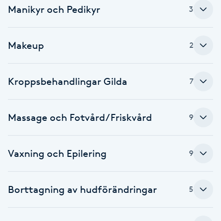
Manikyr och Pedikyr
3
Fotsvamp
Fotvård
Makeup
2
Fransar
Kroppsbehandlingar Gilda
7
Fransborttagning
Massage och Fotvård/Friskvård
9
Fransfärgning
Fransförlängning
Vaxning och Epilering
9
Fransförlängning Megavolym
Borttagning av hudförändringar
5
Fransförlängning Volym