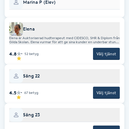
Marina P (Elev)
Nagelförlängning gelé
Nagelförlängning glasfiber
Elena
Elena är Auktoriserad hudterapeut med CIDESCO, SHR & Diplom från
Gilda Skolan. Elena vurmar för att ge sina kunder en underbar stund
Nagelförlängning silke
med fokus på individen och hållbara resultat.
4.8
Välj tjänst
52
betyg
Nagelförstärkning
Säng 22
Nagelklippning
4.5
Välj tjänst
67
betyg
Nagelsvamp
Nageltrång
Säng 23
Nagelvård