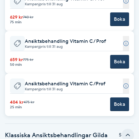
Kampanjpris till 31 aug
Brynformning
629 kr
740 kr
Boka
75 min
Brynfärgning
Ansiktsbehandling Vitamin C / Prof
Brynplockning
Kampanjpris till 31 aug
659 kr
775 kr
Boka
Bröllopsuppsättning
50 min
C
Ansiktsbehandling Vitamin C /Prof
Celluliter
Kampanjpris till 31 aug
404 kr
475 kr
Boka
Coachning
25 min
Color correction
Klassiska Ansiktsbehandlingar Gilda
5