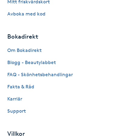
T
Mitt friskvårdskort
Avboka med kod
Tuina-massage
Taktil massage
Bokadirekt
Tandblekning
Om Bokadirekt
Blogg - Beautylabbet
Tandläkare
FAQ - Skönhetsbehandlingar
Tatuering
Fakta & Råd
Karriär
Tatueringsborttagning
Support
Terapi
Villkor
Thaimassage