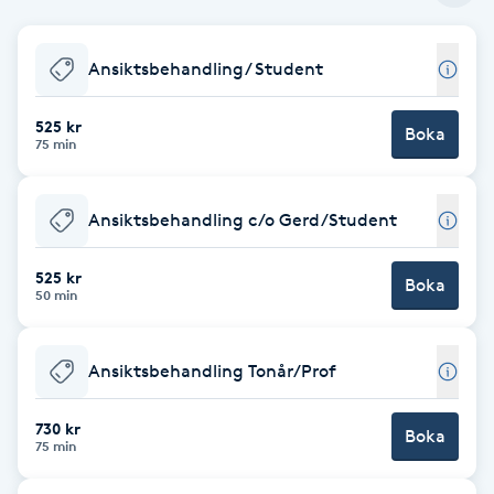
Cryoterapi
D
Ansiktsbehandling/ Student
Damklippning
525 kr
Boka
75 min
Dermapen
Diamantslipning
Ansiktsbehandling c/o Gerd/Student
E
525 kr
Boka
50 min
Enzympeeling
Extensions
Ansiktsbehandling Tonår/Prof
Extensions borttagning
730 kr
Boka
75 min
Eyeliner-tatuering