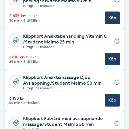
peeling/ Student Malmö 50 min
Giltigt i 12 månader
Gua Sha-massage
2 835 kr
3 150 kr
Köp
50 min
6 tillfällen
H
Hatha Yoga
Klippkort Ansiktsbehandling Vitamin C
/Student Malmö 25 min
Giltigt i 12 månader
Headspa
1 810 kr
2 010 kr
Köp
25 min
6 tillfällen
Healing
Klippkort Ansiktsmassage Djup
Avslappning/Student Malmö 50 min
Herrklippning
Giltigt i 12 månader
3 150 kr
Köp
HIFU
50 min
6 tillfällen
Hollywood Peel
Klippkort Fotvård med avslappnande
massage/Student Malmö 50 min