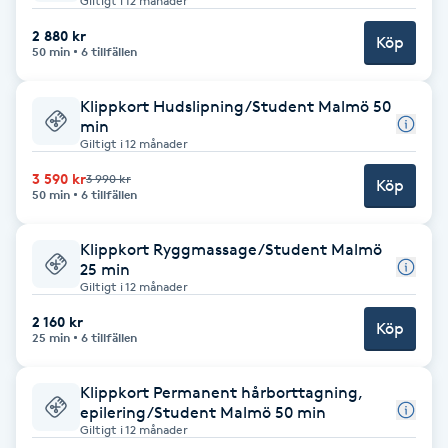
Giltigt i 12 månader
Hot Stone Massage
2 880 kr
Köp
50 min
6 tillfällen
Hot yoga
Klippkort Hudslipning/Student Malmö 50
Hudföryngring
min
Giltigt i 12 månader
3 590 kr
Huduppstramning
3 990 kr
Köp
50 min
6 tillfällen
Hudvård
Klippkort Ryggmassage/Student Malmö
25 min
Giltigt i 12 månader
Hyaluronsyra
2 160 kr
Köp
25 min
6 tillfällen
Hyperhidros
Klippkort Permanent hårborttagning,
Hypnos
epilering/Student Malmö 50 min
Giltigt i 12 månader