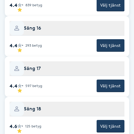
4.4
Välj tjänst
839
betyg
M
Makeup
Säng 16
Manikyr & Pedikyr
4.4
Välj tjänst
293
betyg
Massage
Säng 17
Medial vägledning
4.4
Välj tjänst
597
betyg
Medicinsk massage
Meditation
Säng 18
Medium
4.6
Välj tjänst
125
betyg