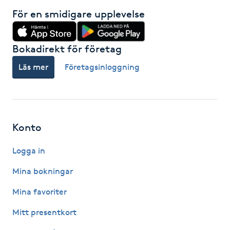
För en smidigare upplevelse
Spa manikyr & pedikyr
Spa-manikyr
Bokadirekt för företag
Läs mer
Företagsinloggning
Spa-pedikyr
Spraytan
Konto
Stylist
Logga in
Sugaring
Mina bokningar
Svensk massage
Mina favoriter
Mitt presentkort
Svettbehandling