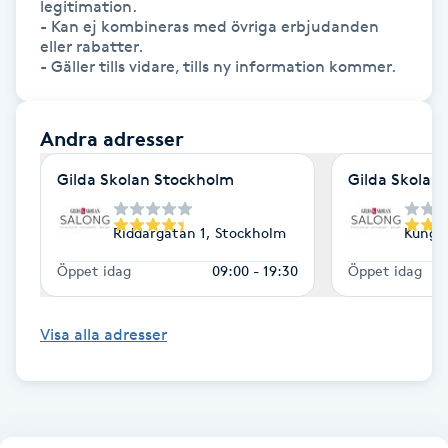
legitimation.

- Kan ej kombineras med övriga erbjudanden 
Skägg
eller rabatter.

- Gäller tills vidare, tills ny information kommer.
Skäggfärgning
Andra adresser
Skäggklippning
Gilda Skolan Stockholm
Gilda Skolan
Skäggtrimmning
Riddargatan 1, Stockholm
Kungs
Skönhet
Öppet idag
09:00 - 19:30
Öppet idag
Slingor
Visa alla adresser
Sockring
Spa