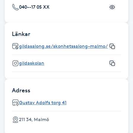
040--17 05 XX
PRX-T33
Psoriasis
Länkar
PT
gildasalong.se/skonhetssalong-malmo/
R
gildaskolan
Radiofrekvens
Rakning
Adress
Reflexologi
Gustav Adolfs torg 41
Regndroppsmassage
211 34, Malmö