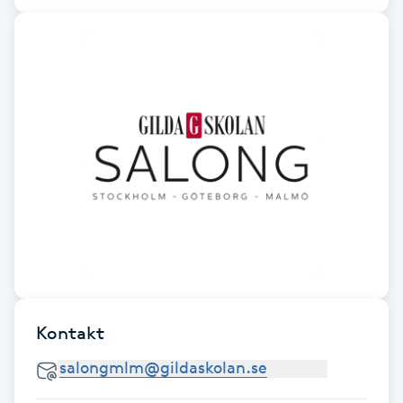
Picolaser
Piercing
Pigmentbehandling
Pigmentfläckar
Plastikkirurgi
Powder brows
Kontakt
Power Yoga
PRP (Platelet Rich Plasma)