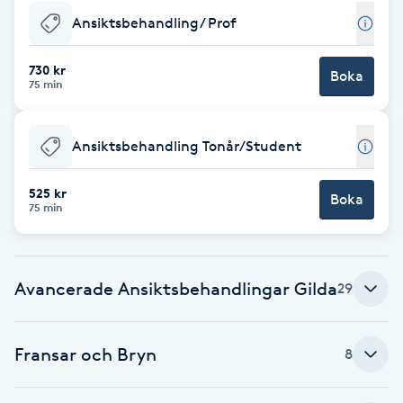
Ansiktsbehandling/ Prof
F
Face framing
730 kr
Boka
75 min
Faceliftmassage
Ansiktsbehandling Tonår/Student
Fet hårbotten
525 kr
Boka
75 min
Fettreducering
Fibromassage
Avancerade Ansiktsbehandlingar Gilda
29
Fillers
Fransar och Bryn
8
Fotmassage