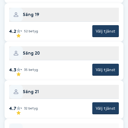
Megavolymfransar
Säng 19
Melasma
4.2
Välj tjänst
52
betyg
Mesoterapi
Säng 20
MicroPen
4.3
Microshading
Välj tjänst
35
betyg
Mixfransar
Säng 21
N
4.7
Välj tjänst
Nagelförlängning
32
betyg
Nagelförlängning akryl