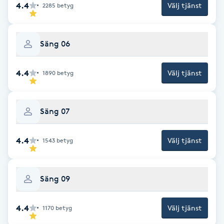
4.4
Välj tjänst
2285
betyg
Kinesiologi
Kinesisk medicin
Säng 06
Kiropraktik
4.4
Välj tjänst
1890
betyg
Klangmassage
Säng 07
Klippning
4.4
Välj tjänst
1543
betyg
Klippning & Slingor
Säng 09
Klippning ungdom
4.4
Välj tjänst
1170
betyg
Koppningsmassage