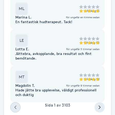
ML
Paraffinbehandling
till
Säng 15
Marina L.
för ungefär en timme sedan
En fantastisk hudterapeut. Tack!
Pedikyr
Pensionärklippning
LE
till
Säng 05
Lotta E.
för ungefär 5 timmar sedan
Permanent
Jättebra, avkopplande, bra resultat och fint
bemötande.
Permanent hårborttagning
MT
till
Säng 02
Permanent ögonbrynsmakeup
Magdolin T.
för ungefär 8 timmar sedan
Hade jätte bra upplevelse, väldigt professionell
och duktig
Personal shopper
Sida
1
av
3103
Personlig tränare