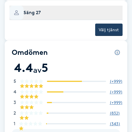
Olaplexbehandling
Säng 27
Ombre
Välj tjänst
Ombre brows
Omdömen
Ombre naglar
4.4
5
av
Optiker
5
(
+999
)
Ortobionomi
4
(
+999
)
3
Ortopedi
(
+999
)
2
(
832
)
Osteopati
1
(
343
)
P