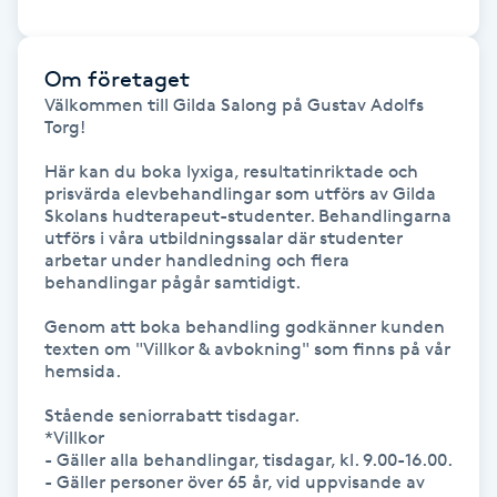
Senioryoga
Om företaget
Shiatsu
Välkommen till Gilda Salong på Gustav Adolfs 
Torg!

Singelfransar
Här kan du boka lyxiga, resultatinriktade och 
prisvärda elevbehandlingar som utförs av Gilda 
Skolans hudterapeut-studenter. Behandlingarna 
Sjukgymnastik
utförs i våra utbildningssalar där studenter 
arbetar under handledning och flera 
Skalpmassage
behandlingar pågår samtidigt.

Genom att boka behandling godkänner kunden 
Skinbooster
texten om "Villkor & avbokning" som finns på vår 
hemsida.

Sklerosering
Stående seniorrabatt tisdagar.

*Villkor

- Gäller alla behandlingar, tisdagar, kl. 9.00-16.00.

Skoinlägg
- Gäller personer över 65 år, vid uppvisande av 