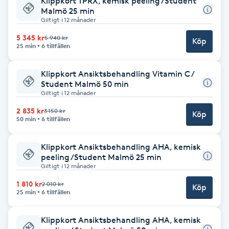
Klippkort TPRX, kemisk peeling /Student
Föning
Malmö 25 min
Giltigt i 12 månader
G
5 345 kr
5 940 kr
Köp
25 min
6 tillfällen
Gel naglar
Klippkort Ansiktsbehandling Vitamin C /
Gelenaglar
Student Malmö 50 min
Giltigt i 12 månader
Gellack
2 835 kr
3 150 kr
Köp
50 min
6 tillfällen
Gellack med förstärkning
Klippkort Ansiktsbehandling AHA, kemisk
peeling /Student Malmö 25 min
Gravidmassage
Giltigt i 12 månader
1 810 kr
2 010 kr
Köp
25 min
6 tillfällen
Gravidyoga
Klippkort Ansiktsbehandling AHA, kemisk
Gruppträning