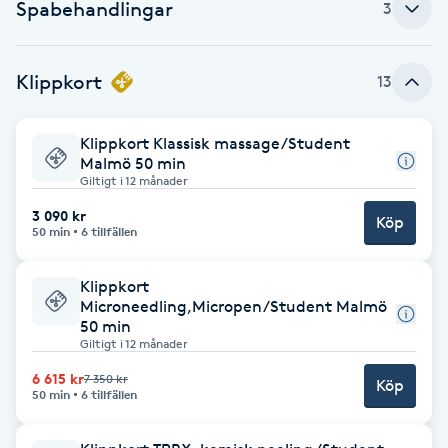
Spabehandlingar
3
Fransk manikyr
Fransrengöring
Klippkort
13
Frekvensterapi
Klippkort Klassisk massage/Student
Malmö 50 min
Giltigt i 12 månader
Friskvård
3 090 kr
Köp
50 min
6 tillfällen
Friskvårdsmassage
Klippkort
Frisör
Microneedling,Micropen/Student Malmö
50 min
Giltigt i 12 månader
Funktionsanalys
6 615 kr
7 350 kr
Köp
50 min
6 tillfällen
Färgning