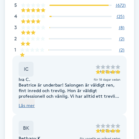
Cryoterapi
5
(
672
)
D
4
(
25
)
Damklippning
3
(
8
)
2
(
2
)
Dermapen
1
(
2
)
Diamantslipning
IC
E
till
Beatrice
Iva C.
för 18 dagar sedan
Beatrice är underbar! Salongen är väldigt ren,
Enzympeeling
fint inredd och trevlig. Hon är väldigt
professionell och vänlig. Vi har alltid ett trevligt
samtal och hon svarar på alla mina frågor. Jag
Extensions
Läs mer
har gjort två epileringar med henne hittills och
jag planerar inte att gå någon annanstans. :)
Extensions borttagning
BK
till
Beatrice
Eyeliner-tatuering
Bethany K.
för ungefär en månad sedan