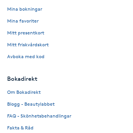
Hot Stone Massage
Mina bokningar
Hot yoga
Mina favoriter
Mitt presentkort
Hudföryngring
Mitt friskvårdskort
Huduppstramning
Avboka med kod
Hudvård
Bokadirekt
Hyaluronsyra
Om Bokadirekt
Hyperhidros
Blogg - Beautylabbet
FAQ - Skönhetsbehandlingar
Hypnos
Fakta & Råd