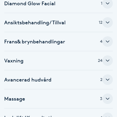
Diamond Glow Facial
1
Babylights
Ansiktsbehandling/Tillval
12
Balayage
Bambumassage
Frans& brynbehandlingar
4
Barber
Vaxning
24
Barnklippning
Avancerad hudvård
2
BIAB
Blowout
Massage
3
Bottenfärg