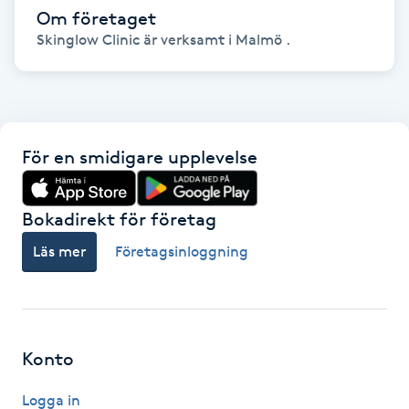
Om företaget
Skinglow Clinic är verksamt i Malmö .
Gua Sha-massage
H
Hatha Yoga
För en smidigare upplevelse
Headspa
Healing
Bokadirekt för företag
Läs mer
Företagsinloggning
Herrklippning
HIFU
Konto
Hollywood Peel
Logga in