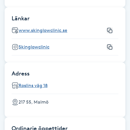
Fransk manikyr
Länkar
Fransrengöring
www.skinglowclinic.se
Frekvensterapi
Skinglowclinic
Friskvård
Friskvårdsmassage
Adress
Roslins väg 18
Frisör
217 55, Malmö
Funktionsanalys
Färgning
Ordinarie öppettider