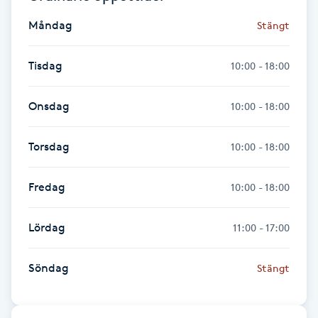
Föning
Måndag
Stängt
G
Tisdag
10:00 - 18:00
Gel naglar
Onsdag
10:00 - 18:00
Gelenaglar
Torsdag
10:00 - 18:00
Gellack
Fredag
10:00 - 18:00
Gellack med förstärkning
Lördag
11:00 - 17:00
Gravidmassage
Söndag
Stängt
Gravidyoga
Gruppträning