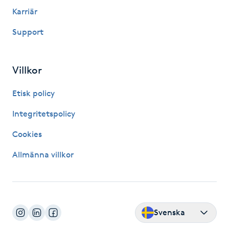
Hårborttagning
Karriär
Support
Hårbottenbehandling
Hårförlängning
Villkor
Hårvård
Etisk policy
Integritetspolicy
Hälsa
Cookies
Hälsprickor
Allmänna villkor
I
Idrottsmassage
Svenska
IPL