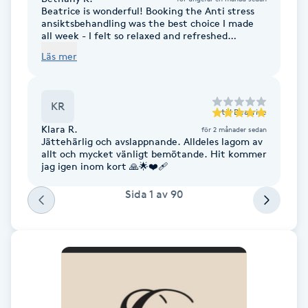
Beatrice is wonderful! Booking the Anti stress
F
ansiktsbehandling was the best choice I made
all week - I felt so relaxed and refreshed
afterwards!
Face framing
Läs mer
Faceliftmassage
KR
till
Beatrice
Fet hårbotten
Klara R.
för 2 månader sedan
Jättehärlig och avslappnande. Alldeles lagom av
allt och mycket vänligt bemötande. Hit kommer
jag igen inom kort 🙏🌟❤️‍🩹
Fettreducering
Sida
1
av
90
Fibromassage
Fillers
Fotmassage