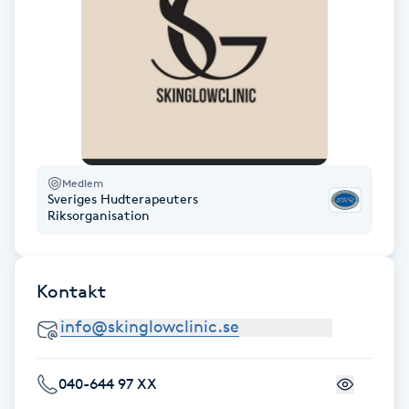
Fotsvamp
Fotvård
Fransar
Fransborttagning
Medlem
Sveriges Hudterapeuters
Riksorganisation
Fransfärgning
Fransförlängning
Kontakt
Fransförlängning Megavolym
Fransförlängning Volym
040-644 97 XX