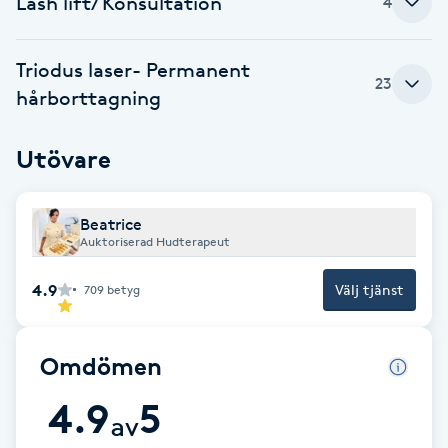
Lash lift/ Konsultation
4
Brynformning
Triodus laser- Permanent
23
Brynfärgning
hårborttagning
Brynplockning
Utövare
Bröllopsuppsättning
Beatrice
C
Auktoriserad Hudterapeut
Celluliter
4.9
Välj tjänst
709
betyg
Coachning
Omdömen
Color correction
4.9
5
av