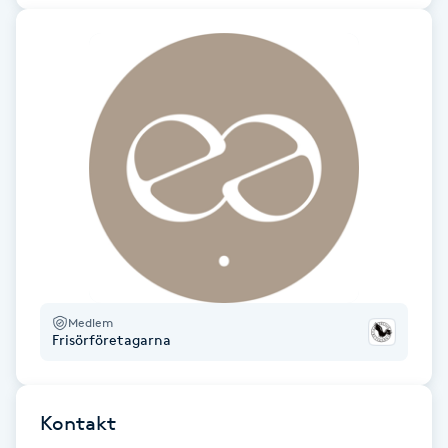
Hårborttagning
Hårbottenbehandling
Hårförlängning
Hårvård
Hälsa
Hälsprickor
I
Medlem
Frisörföretagarna
Idrottsmassage
Kontakt
IPL