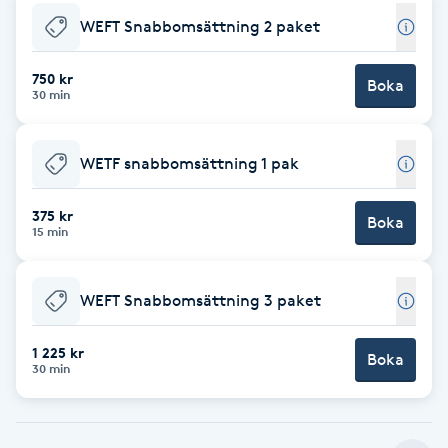
WEFT Snabbomsättning 2 paket
Brynformning
750 kr
Boka
Brynfärgning
30 min
Brynplockning
WETF snabbomsättning 1 pak
Bröllopsuppsättning
375 kr
Boka
15 min
C
Celluliter
WEFT Snabbomsättning 3 paket
Coachning
1 225 kr
Boka
30 min
Color correction