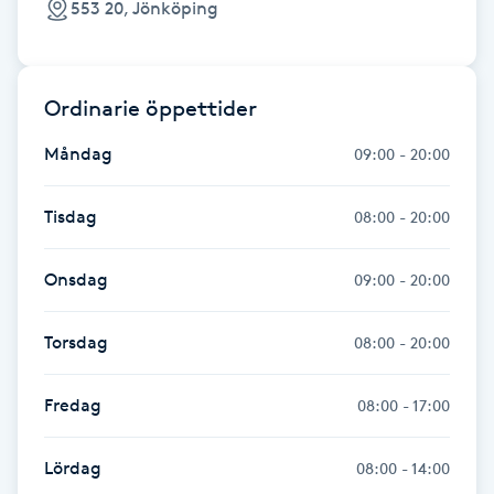
553 20, Jönköping
Kinesiologi
Kinesisk medicin
Ordinarie öppettider
Måndag
Kiropraktik
09:00 - 20:00
Klangmassage
Tisdag
08:00 - 20:00
Klippning
Onsdag
09:00 - 20:00
Klippning & Slingor
Torsdag
08:00 - 20:00
Klippning ungdom
Fredag
08:00 - 17:00
Koppningsmassage
Lördag
08:00 - 14:00