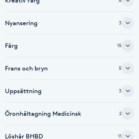
Kreativ färg
8
F
Nyansering
3
Face framing
Faceliftmassage
Färg
15
Fet hårbotten
Frans och bryn
5
Fettreducering
Uppsättning
3
Fibromassage
Fillers
Öronhåltagning Medicinsk
2
Fotmassage
Löshår BHBD
11