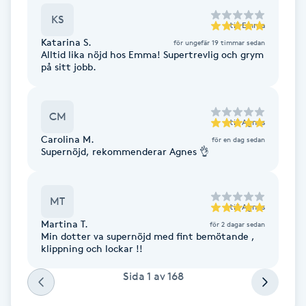
Hot Stone Massage
KS
till
Emma
Katarina S.
för ungefär 19 timmar sedan
Hot yoga
Alltid lika nöjd hos Emma! Supertrevlig och grym
på sitt jobb.
Hudföryngring
CM
Huduppstramning
till
Agnes
Carolina M.
för en dag sedan
Supernöjd, rekommenderar Agnes 👌
Hudvård
Hyaluronsyra
MT
till
Agnes
Martina T.
för 2 dagar sedan
Min dotter va supernöjd med fint bemötande ,
Hyperhidros
klippning och lockar !!
Hypnos
Sida
1
av
168