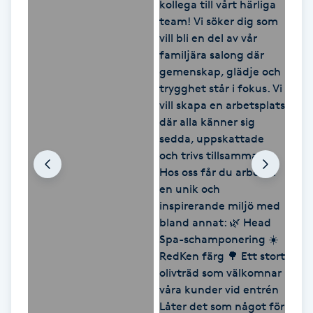
M
Makeup
Manikyr & Pedikyr
Massage
Medial vägledning
Medicinsk massage
Meditation
Medium