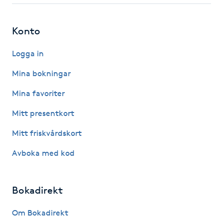
Nagelförlängning gelé
Konto
Nagelförlängning glasfiber
Logga in
Mina bokningar
Nagelförlängning silke
Mina favoriter
Nagelförstärkning
Mitt presentkort
Mitt friskvårdskort
Nagelklippning
Avboka med kod
Nagelsvamp
Bokadirekt
Nageltrång
Om Bokadirekt
Nagelvård