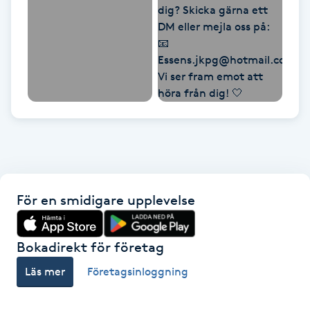
Megavolymfransar
Melasma
Mesoterapi
MicroPen
Microshading
För en smidigare upplevelse
Mixfransar
N
Bokadirekt för företag
Nagelförlängning
Läs mer
Företagsinloggning
Nagelförlängning akryl