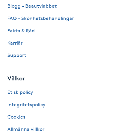
Blogg - Beautylabbet
Naglar borttagning
FAQ - Skönhetsbehandlingar
Fakta & Råd
Naglar reparation
Karriär
Naprapati
Support
Navelpiercing
Villkor
NBE-massage
Etisk policy
Ny frisyr
Integritetspolicy
O
Cookies
Olaplex
Allmänna villkor