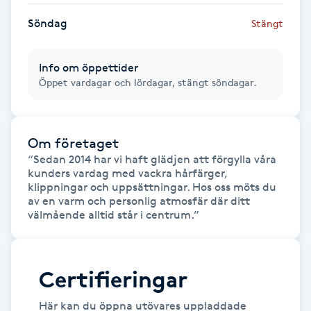
Kosmetisk tatuering
Söndag
Stängt
Kostrådgivning
Info om öppettider
Öppet vardagar och lördagar, stängt söndagar.
Kroppsinpackning
Kroppspeeling
Om företaget
“Sedan 2014 har vi haft glädjen att förgylla våra 
kunders vardag med vackra hårfärger, 
Käkledsbehandling
klippningar och uppsättningar. Hos oss möts du 
av en varm och personlig atmosfär där ditt 
Kärlbehandling
välmående alltid står i centrum.”
L
Laserbehandling
Certifieringar
Här kan du öppna utövares uppladdade
Lashlift Keratin