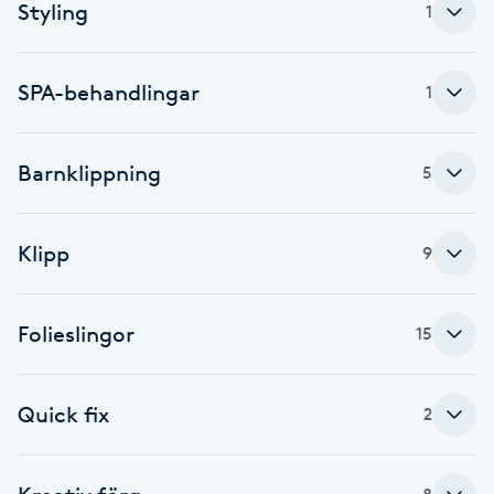
Cryoterapi
Styling
1
D
SPA-behandlingar
1
Damklippning
Dermapen
Barnklippning
5
Diamantslipning
Klipp
E
9
Enzympeeling
Folieslingor
15
Extensions
Quick fix
2
Extensions borttagning
Eyeliner-tatuering