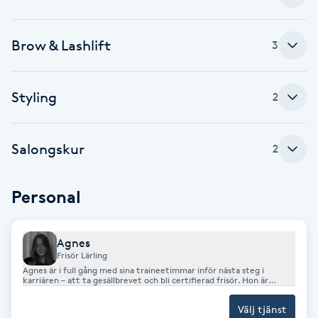
Fotsvamp
Brow & Lashlift
3
Fotvård
Fransar
Styling
2
Fransborttagning
Salongskur
2
Fransfärgning
Personal
Fransförlängning
Agnes
Fransförlängning Megavolym
Frisör Lärling
Agnes är i full gång med sina traineetimmar inför nästa steg i
karriären – att ta gesällbrevet och bli certifierad frisör. Hon är
engagerad, noggrann och brinner för att utvecklas inom yrket. Med
Fransförlängning Volym
sitt lugna och lyhörda arbetssätt lägger Agnes stor vikt vid att varje
Välj tjänst
kund ska känna sig trygg, sedd och väl omhändertagen från