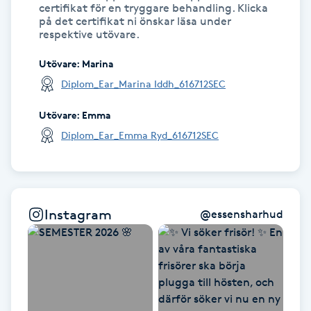
certifikat för en tryggare behandling. Klicka
på det certifikat ni önskar läsa under
respektive utövare.
LED-ljusterapi
Utövare
:
Marina
Liktornar
Diplom_Ear_Marina Iddh_616712SEC
LPG
Utövare
:
Emma
Diplom_Ear_Emma Ryd_616712SEC
LPG-behandling
LPG-massage
Instagram
@
essensharhud
Luggklippning
Lymfmassage
Läpptatuering