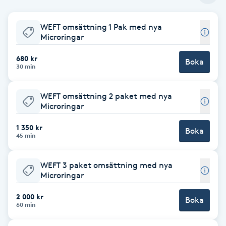
Babylights
WEFT omsättning 1 Pak med nya
Microringar
Balayage
680 kr
Boka
30 min
Bambumassage
WEFT omsättning 2 paket med nya
Barber
Microringar
1 350 kr
Boka
Barnklippning
45 min
BIAB
WEFT 3 paket omsättning med nya
Microringar
Blowout
2 000 kr
Boka
60 min
Bottenfärg