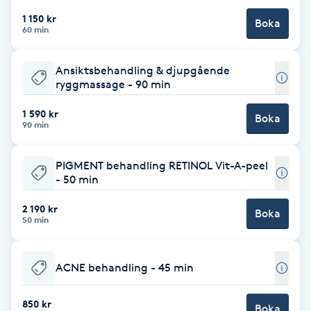
1 150 kr
Boka
Brynformning
60 min
Brynfärgning
Ansiktsbehandling & djupgående
ryggmassage - 90 min
Brynplockning
1 590 kr
Boka
90 min
Bröllopsuppsättning
C
PIGMENT behandling RETINOL Vit-A-peel
- 50 min
Celluliter
2 190 kr
Boka
50 min
Coachning
ACNE behandling - 45 min
Color correction
850 kr
Boka