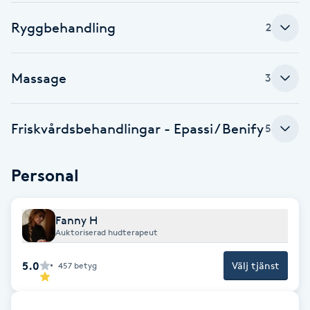
Fotsvamp
Ryggbehandling
2
Fotvård
Massage
3
Fransar
Friskvårdsbehandlingar - Epassi / Benify
5
Fransborttagning
Fransfärgning
Personal
Fransförlängning
Fanny H
Auktoriserad hudterapeut
Fransförlängning Megavolym
5.0
Välj tjänst
457
betyg
Fransförlängning Volym