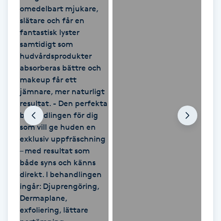
LED-ljusterapi
Liktornar
LPG
LPG-behandling
LPG-massage
Luggklippning
Lymfmassage
Läpptatuering