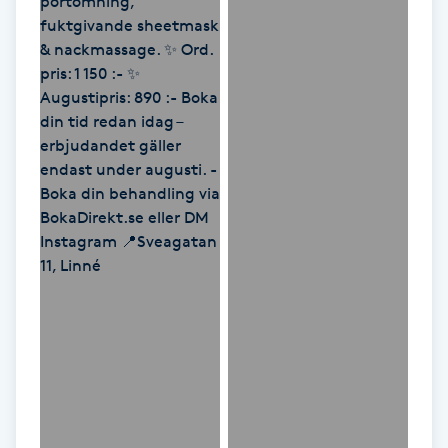
M
Makeup
Manikyr & Pedikyr
Massage
Medial vägledning
Medicinsk massage
Meditation
Medium