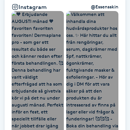
Instagram
@
Essensskin
Kinesiologi
Kinesisk medicin
Kiropraktik
Klangmassage
Klippning
Klippning & Slingor
Klippning ungdom
Koppningsmassage