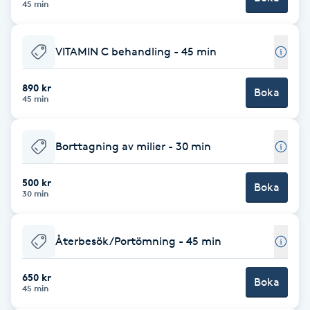
Cryoterapi
45 min
D
VITAMIN C behandling - 45 min
Damklippning
890 kr
Boka
Dermapen
45 min
Diamantslipning
Borttagning av milier - 30 min
E
500 kr
Boka
Enzympeeling
30 min
Extensions
Återbesök/Portömning - 45 min
Extensions borttagning
650 kr
Boka
45 min
Eyeliner-tatuering