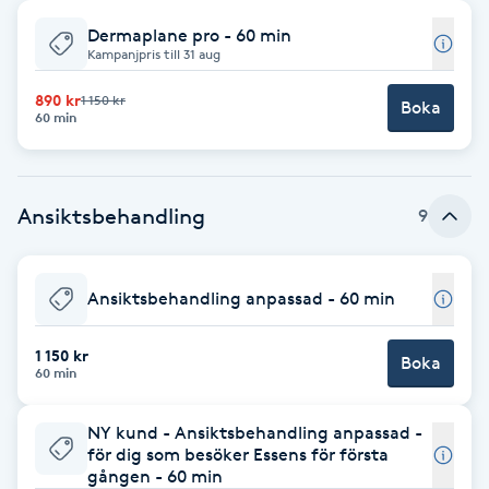
Dermaplane pro - 60 min
Babylights
Kampanjpris till 31 aug
Balayage
890 kr
1 150 kr
Boka
60 min
Bambumassage
Ansiktsbehandling
9
Barber
Barnklippning
Ansiktsbehandling anpassad - 60 min
BIAB
1 150 kr
Boka
60 min
Blowout
NY kund - Ansiktsbehandling anpassad -
för dig som besöker Essens för första
Bottenfärg
gången - 60 min