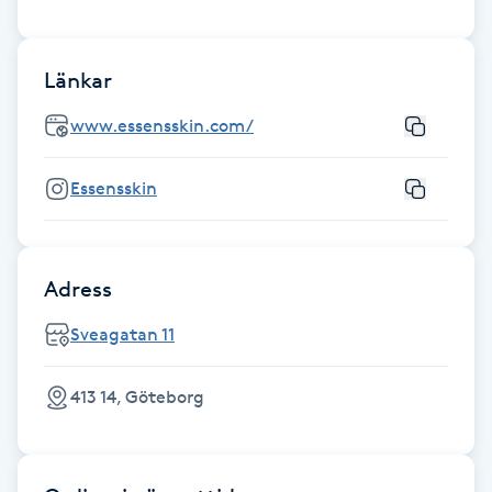
Hot Stone Massage
Hot yoga
Länkar
www.essensskin.com/
Hudföryngring
Essensskin
Huduppstramning
Hudvård
Adress
Hyaluronsyra
Sveagatan 11
Hyperhidros
413 14, Göteborg
Hypnos