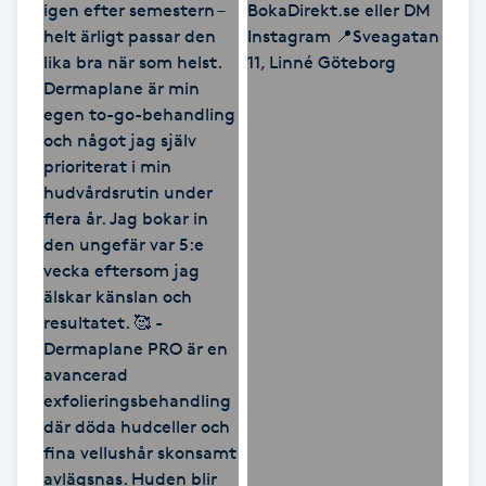
Kosmetisk tatuering
Kostrådgivning
Kroppsinpackning
Kroppspeeling
Käkledsbehandling
Kärlbehandling
L
Laserbehandling
Lashlift Keratin