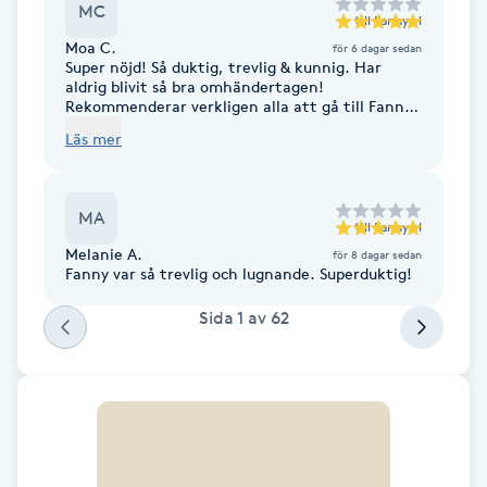
MC
Föning
till
Fanny H
Moa C.
för 6 dagar sedan
G
Super nöjd! Så duktig, trevlig & kunnig. Har
aldrig blivit så bra omhändertagen!
Rekommenderar verkligen alla att gå till Fanny.
Gel naglar
Världsklass på den ansiktsbehandlingen
Läs mer
Gelenaglar
MA
till
Fanny H
Gellack
Melanie A.
för 8 dagar sedan
Fanny var så trevlig och lugnande. Superduktig!
Gellack med förstärkning
Sida
1
av
62
Gravidmassage
Gravidyoga
Gruppträning