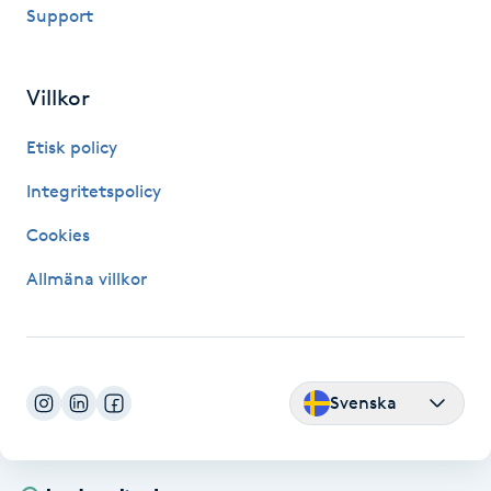
Olaplexbehandling
Support
Ombre
Villkor
Ombre brows
Etisk policy
Integritetspolicy
Ombre naglar
Cookies
Optiker
Allmäna villkor
Ortobionomi
Ortopedi
Svenska
Osteopati
P