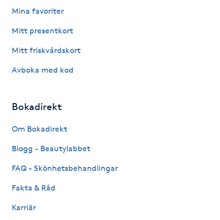
Mina favoriter
Naglar borttagning
Mitt presentkort
Naglar reparation
Mitt friskvårdskort
Avboka med kod
Naprapati
Navelpiercing
Bokadirekt
Om Bokadirekt
NBE-massage
Blogg - Beautylabbet
Ny frisyr
FAQ - Skönhetsbehandlingar
O
Fakta & Råd
Olaplex
Karriär