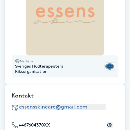
Gua Sha-massage
H
Hatha Yoga
Headspa
Medlem
Sveriges Hudterapeuters
Healing
Riksorganisation
Herrklippning
Kontakt
HIFU
Hollywood Peel
+467604370XX