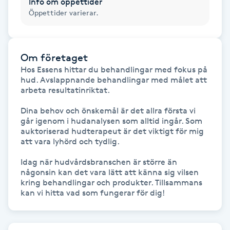
Info om öppettider
Öppettider varierar.
IPL hårborttagning
IR-massage
Om företaget
J
Hos Essens hittar du behandlingar med fokus på 
hud. Avslappnande behandlingar med målet att 
Japansk massage
arbeta resultatinriktat. 

K
Dina behov och önskemål är det allra första vi 
går igenom i hudanalysen som alltid ingår. Som 
K18
auktoriserad hudterapeut är det viktigt för mig 
att vara lyhörd och tydlig. 

Katun fransar
Idag när hudvårdsbranschen är större än 
någonsin kan det vara lätt att känna sig vilsen 
kring behandlingar och produkter. Tillsammans 
Kemisk peeling
kan vi hitta vad som fungerar för dig!
Keratinbehandling