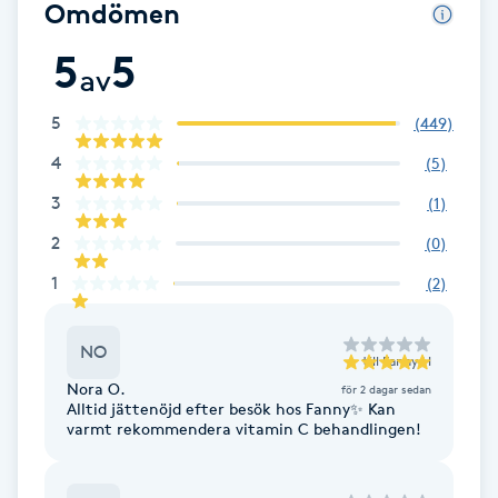
Omdömen
Fransk manikyr
5
5
av
Fransrengöring
5
(
449
)
Frekvensterapi
4
(
5
)
3
(
1
)
Friskvård
2
(
0
)
Friskvårdsmassage
1
(
2
)
Frisör
NO
till
Fanny H
Nora O.
för 2 dagar sedan
Funktionsanalys
Alltid jättenöjd efter besök hos Fanny✨ Kan
varmt rekommendera vitamin C behandlingen!
Färgning