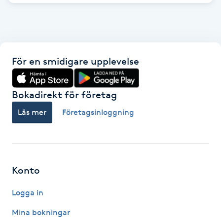
Nagelförlängning gelé
Nagelförlängning glasfiber
För en smidigare upplevelse
Nagelförlängning silke
Bokadirekt för företag
Nagelförstärkning
Läs mer
Företagsinloggning
Nagelklippning
Nagelsvamp
Konto
Nageltrång
Logga in
Mina bokningar
Nagelvård