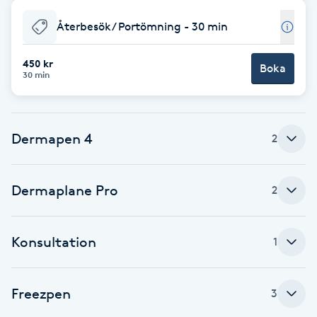
F
Återbesök/ Portömning - 30 min
Face framing
450 kr
Boka
30 min
Faceliftmassage
Fet hårbotten
Dermapen 4
2
Fettreducering
Dermaplane Pro
2
Fibromassage
Konsultation
1
Fillers
Fotmassage
Freezpen
3