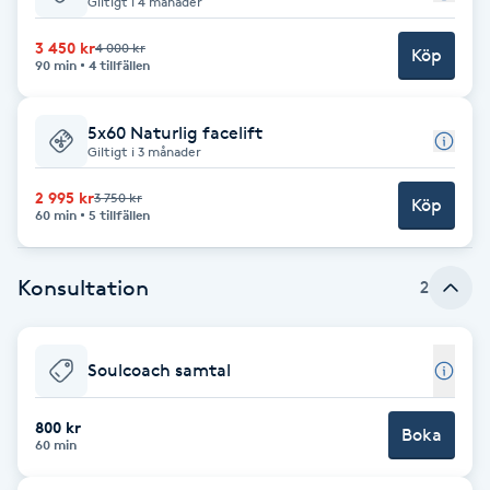
Giltigt i 4 månader
Babylights
3 450 kr
4 000 kr
Köp
90 min
4 tillfällen
Balayage
5x60 Naturlig facelift
Giltigt i 3 månader
Bambumassage
2 995 kr
3 750 kr
Köp
60 min
5 tillfällen
Barber
Barnklippning
Konsultation
2
BIAB
Soulcoach samtal
Blowout
800 kr
Boka
60 min
Bottenfärg