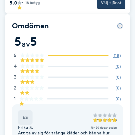
Cryoterapi
5.0
Välj tjänst
18
betyg
D
Omdömen
Damklippning
5
5
av
Dermapen
5
(
18
)
Diamantslipning
4
(
0
)
E
3
(
0
)
Enzympeeling
2
(
0
)
1
(
0
)
Extensions
Extensions borttagning
ES
till
Rebecca
Erika S.
för 30 dagar sedan
Att ta av sig för trånga kläder och känna hur
Eyeliner-tatuering