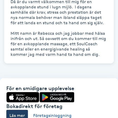
Då är du varmt välkommen till mig för en 
avkopplande stund i lugn mijlö.  I dagens 
Gua Sha-massage
samhälle där krav, stress och prestation är det 
nya normala behöver man ibland släppa taget 
H
för att landa en stund och ta hand om sig själv. 

Hatha Yoga
Mitt namn är Rebecca och jag jobbar med hälsa 
inifrån och ut. Så oavsett om du kommer till mig 
för en avkopplande massage, ett SoulCoach 
Headspa
samtal eller en energigivande healing så 
kommer jag med varm hand ta hand om dig.
Healing
Herrklippning
För en smidigare upplevelse
HIFU
Bokadirekt för företag
Hollywood Peel
Läs mer
Företagsinloggning