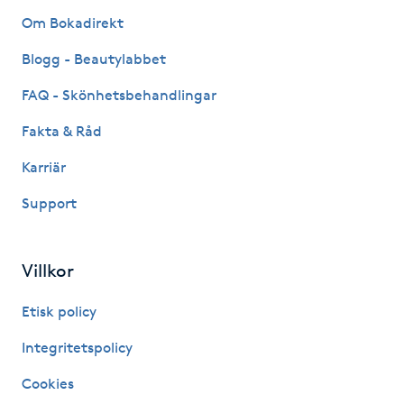
Hårborttagning
Om Bokadirekt
Blogg - Beautylabbet
Hårbottenbehandling
FAQ - Skönhetsbehandlingar
Hårförlängning
Fakta & Råd
Hårvård
Karriär
Support
Hälsa
Hälsprickor
Villkor
I
Etisk policy
Idrottsmassage
Integritetspolicy
Cookies
IPL