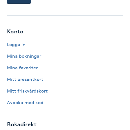
Hot Stone Massage
Hot yoga
Konto
Hudföryngring
Logga in
Huduppstramning
Mina bokningar
Mina favoriter
Hudvård
Mitt presentkort
Hyaluronsyra
Mitt friskvårdskort
Hyperhidros
Avboka med kod
Hypnos
Bokadirekt