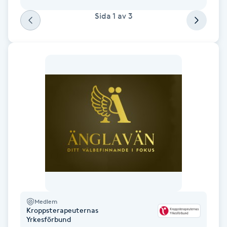
inte alls ont på samma sätt tidigare. Tack
Fotsvamp
Sida
1
av
3
Rebecca
Fotvård
Fransar
Fransborttagning
Fransfärgning
Fransförlängning
Fransförlängning Megavolym
Medlem
Fransförlängning Volym
Kroppsterapeuternas
Yrkesförbund