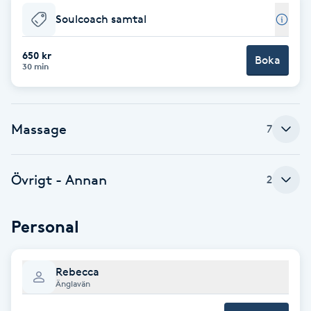
Soulcoach samtal
Brynformning
650 kr
Boka
Brynfärgning
30 min
Brynplockning
Massage
7
Bröllopsuppsättning
C
Övrigt - Annan
2
Celluliter
Personal
Coachning
Rebecca
Color correction
Änglavän