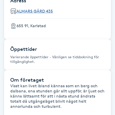
Adress
Föning
ALMARS GÅRD 435
G
Gel naglar
655 91, Karlstad
Gelenaglar
Öppettider
Gellack
Varierande öppettider - Vänligen se tidsbokning för
tillgänglighet.
Gellack med förstärkning
Om företaget
Gravidmassage
Visst kan livet ibland kännas som en berg och 
dalbana, ena stunden går allt uppför, är ljust och 
känns lättsamt för att i nästa stund ändrats 
Gravidyoga
totalt då utgångsläget blivit något helt 
annorlunda och turbulent. 

Gruppträning