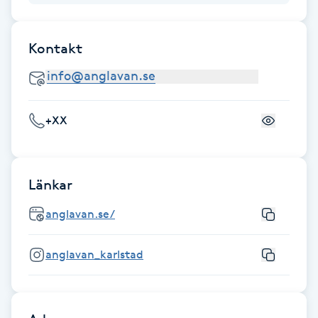
Fransk manikyr
Kontakt
Fransrengöring
Frekvensterapi
+XX
Friskvård
Friskvårdsmassage
Länkar
Frisör
anglavan.se/
Funktionsanalys
anglavan_karlstad
Färgning