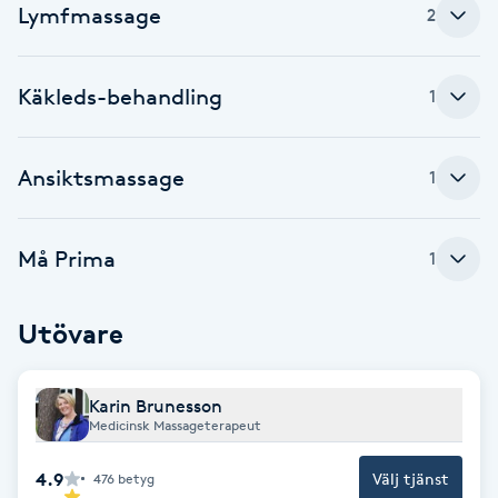
Cryoterapi
Lymfmassage
2
D
Damklippning
Käkleds-behandling
1
Dermapen
Ansiktsmassage
1
Diamantslipning
E
Må Prima
1
Enzympeeling
Utövare
Extensions
Karin Brunesson
Medicinsk Massageterapeut
Extensions borttagning
4.9
Välj tjänst
476
betyg
Eyeliner-tatuering