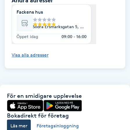
Andra adresser
Hot Stone Massage
Fackens hus
Hot yoga
Södra Ersmarksgatan 5, Umeå
Hudföryngring
Öppet idag
09:00 - 16:00
Huduppstramning
Visa alla adresser
Hudvård
Hyaluronsyra
För en smidigare upplevelse
Hyperhidros
Bokadirekt för företag
Hypnos
Läs mer
Företagsinloggning