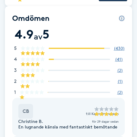
F
Omdömen
Face framing
4.9
5
av
Faceliftmassage
5
(
430
)
Fet hårbotten
4
(
41
)
3
(
2
)
Fettreducering
2
(
1
)
Fibromassage
1
(
2
)
Fillers
CB
till
Karin Brunesson
Christine B.
för 29 dagar sedan
Fotmassage
En lugnande känsla med fantastiskt bemötande