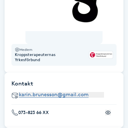
Fransk manikyr
Fransrengöring
Frekvensterapi
Medlem
Friskvård
Kroppsterapeuternas
Yrkesförbund
Friskvårdsmassage
Kontakt
Frisör
Funktionsanalys
073-823 66 XX
Färgning