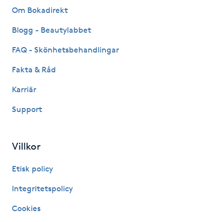
Om Bokadirekt
IPL hårborttagning
Blogg - Beautylabbet
IR-massage
FAQ - Skönhetsbehandlingar
J
Fakta & Råd
Japansk massage
Karriär
K
Support
K18
Villkor
Katun fransar
Etisk policy
Kemisk peeling
Integritetspolicy
Keratinbehandling
Cookies