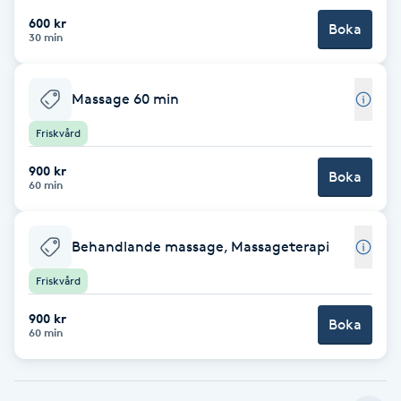
600 kr
Boka
Brynformning
30 min
Brynfärgning
Massage 60 min
Brynplockning
Friskvård
900 kr
Boka
Bröllopsuppsättning
60 min
C
Behandlande massage, Massageterapi
Celluliter
Friskvård
Coachning
900 kr
Boka
60 min
Color correction