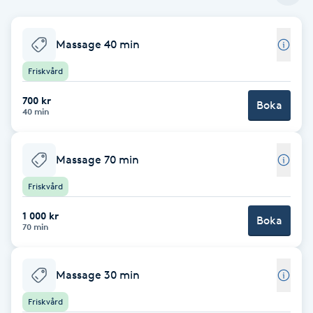
Babylights
Massage 40 min
Balayage
Friskvård
700 kr
Bambumassage
Boka
40 min
Barber
Massage 70 min
Barnklippning
Friskvård
1 000 kr
Boka
BIAB
70 min
Blowout
Massage 30 min
Bottenfärg
Friskvård