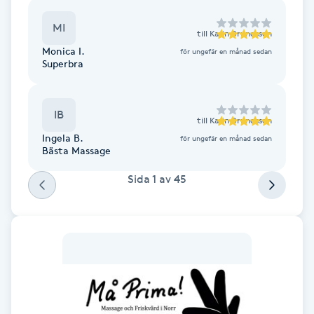
Fotsvamp
MI
till
Karin Brunesson
Monica I.
för ungefär en månad sedan
Fotvård
Superbra
Fransar
IB
till
Karin Brunesson
Fransborttagning
Ingela B.
för ungefär en månad sedan
Bästa Massage
Fransfärgning
Sida
1
av
45
Fransförlängning
Fransförlängning Megavolym
Fransförlängning Volym