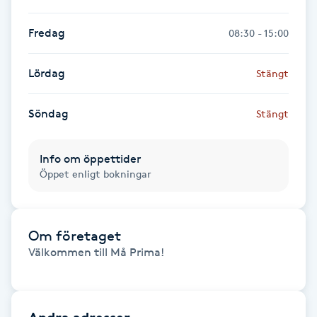
Gua Sha-massage
Fredag
08:30 - 15:00
H
Lördag
Stängt
Hatha Yoga
Söndag
Stängt
Headspa
Info om öppettider
Healing
Öppet enligt bokningar
Herrklippning
Om företaget
HIFU
Välkommen till Må Prima!

Hollywood Peel