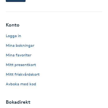
Hårborttagning
Hårbottenbehandling
Konto
Hårförlängning
Logga in
Hårvård
Mina bokningar
Mina favoriter
Hälsa
Mitt presentkort
Hälsprickor
Mitt friskvårdskort
I
Avboka med kod
Idrottsmassage
Bokadirekt
IPL