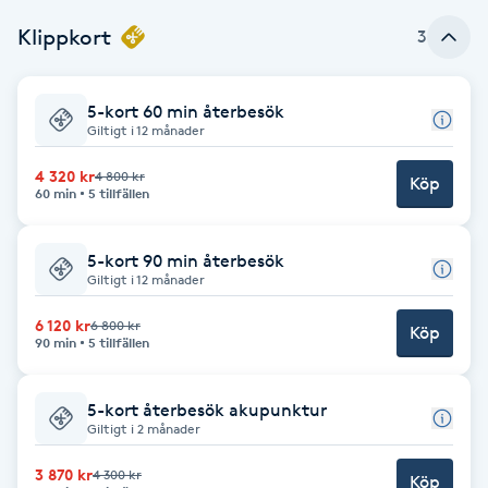
Cryoterapi
Klippkort
3
D
Damklippning
5-kort 60 min återbesök
Giltigt i 12 månader
Dermapen
4 320 kr
4 800 kr
Köp
60 min
5 tillfällen
Diamantslipning
E
5-kort 90 min återbesök
Giltigt i 12 månader
Enzympeeling
6 120 kr
6 800 kr
Köp
90 min
5 tillfällen
Extensions
5-kort återbesök akupunktur
Extensions borttagning
Giltigt i 2 månader
3 870 kr
4 300 kr
Köp
Eyeliner-tatuering