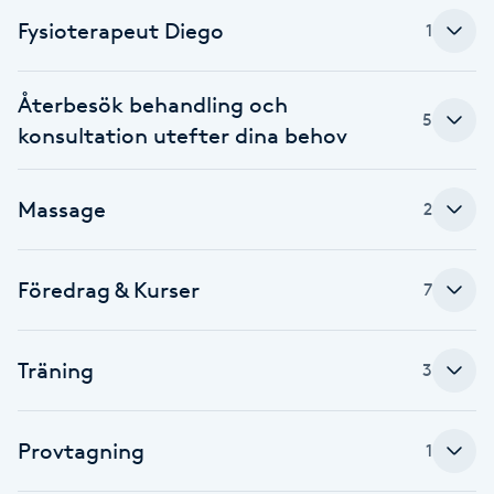
Fysioterapeut Diego
1
Brynformning
Brynfärgning
Återbesök behandling och
5
konsultation utefter dina behov
Brynplockning
Massage
2
Bröllopsuppsättning
C
Föredrag & Kurser
7
Celluliter
Träning
3
Coachning
Color correction
Provtagning
1