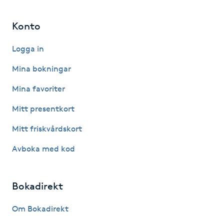
Konto
LED-ljusterapi
Logga in
Liktornar
Mina bokningar
LPG
Mina favoriter
Mitt presentkort
LPG-behandling
Mitt friskvårdskort
LPG-massage
Avboka med kod
Luggklippning
Bokadirekt
Lymfmassage
Om Bokadirekt
Läpptatuering