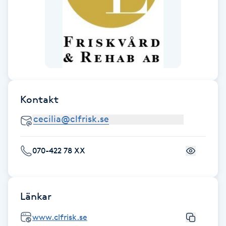
Föning
G
Gel naglar
Gelenaglar
Kontakt
Gellack
Gellack med förstärkning
070-422 78 XX
Gravidmassage
Gravidyoga
Länkar
www.clfrisk.se
Gruppträning