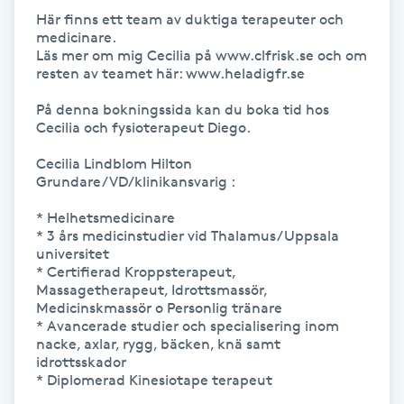
Hårborttagning
Här finns ett team av duktiga terapeuter och 
medicinare. 

Läs mer om mig Cecilia på www.clfrisk.se och om 
Hårbottenbehandling
resten av teamet här: www.heladigfr.se

På denna bokningssida kan du boka tid hos 
Hårförlängning
Cecilia och fysioterapeut Diego.

Hårvård
Cecilia Lindblom Hilton 
Grundare/VD/klinikansvarig :

Hälsa
* Helhetsmedicinare

* 3 års medicinstudier vid Thalamus/Uppsala 
universitet

Hälsprickor
* Certifierad Kroppsterapeut, 
Massagetherapeut, Idrottsmassör, 
I
Medicinskmassör o Personlig tränare

* Avancerade studier och specialisering inom 
Idrottsmassage
nacke, axlar, rygg, bäcken, knä samt 
idrottsskador

* Diplomerad Kinesiotape terapeut

IPL