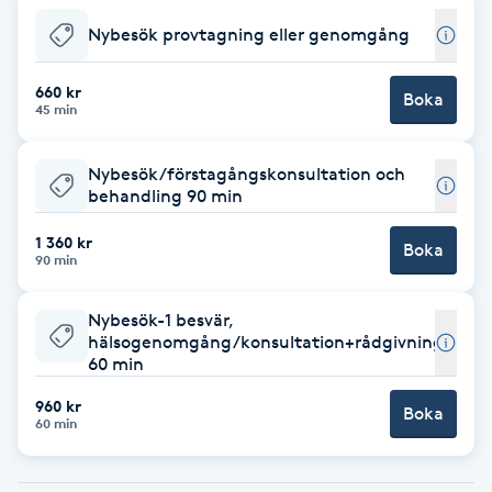
Nybesök provtagning eller genomgång
Babylights
660 kr
Boka
Balayage
45 min
Bambumassage
Nybesök/förstagångskonsultation och
behandling 90 min
Barber
1 360 kr
Boka
90 min
Barnklippning
Nybesök-1 besvär,
hälsogenomgång/konsultation+rådgivning/beha
BIAB
60 min
960 kr
Blowout
Boka
60 min
Bottenfärg