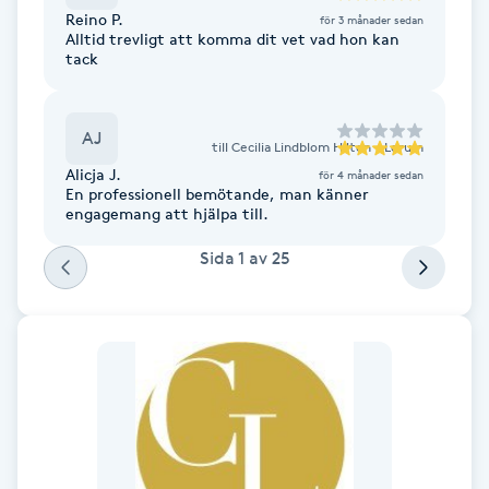
Reino P.
Fransk manikyr
för 3 månader sedan
Alltid trevligt att komma dit vet vad hon kan
tack
Fransrengöring
AJ
Frekvensterapi
till
Cecilia Lindblom Hilton - Lerum
Alicja J.
för 4 månader sedan
En professionell bemötande, man känner
Friskvård
engagemang att hjälpa till.
Sida
1
av
25
Friskvårdsmassage
Frisör
Funktionsanalys
Färgning