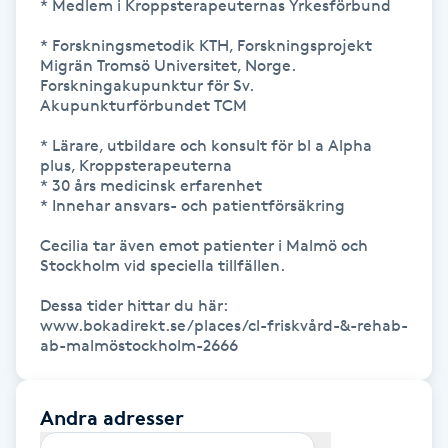
* Medlem i Kroppsterapeuternas Yrkesförbund 

Kinesiologi
* Forskningsmetodik KTH, Forskningsprojekt 
Migrän Tromsö Universitet, Norge. 
Kinesisk medicin
Forskningakupunktur för Sv. 
Akupunkturförbundet TCM

Kiropraktik
* Lärare, utbildare och konsult för bl a Alpha 
plus, Kroppsterapeuterna

* 30 års medicinsk erfarenhet

Klangmassage
* Innehar ansvars- och patientförsäkring

Cecilia tar även emot patienter i Malmö och 
Klippning
Stockholm vid speciella tillfällen.

Dessa tider hittar du här: 
Klippning & Slingor
www.bokadirekt.se/places/cl-friskvård-&-rehab-
Klippning ungdom
Andra adresser
Koppningsmassage