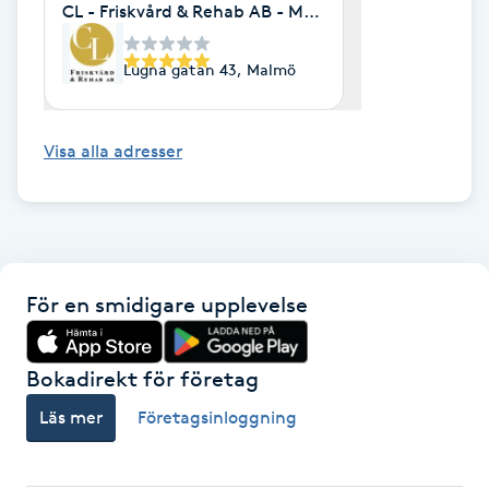
CL - Friskvård & Rehab AB - Malmö/Stockholm
Kosmetisk tatuering
Lugna gatan 43, Malmö
Kostrådgivning
Visa alla adresser
Kroppsinpackning
Kroppspeeling
Käkledsbehandling
För en smidigare upplevelse
Kärlbehandling
L
Bokadirekt för företag
Läs mer
Företagsinloggning
Laserbehandling
Lashlift Keratin