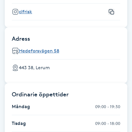
clfrisk
Gua Sha-massage
H
Hatha Yoga
Adress
Hedeforsvägen 58
Headspa
443 38, Lerum
Healing
Herrklippning
Ordinarie öppettider
HIFU
Måndag
09:00 - 19:30
Hollywood Peel
Tisdag
09:00 - 18:00