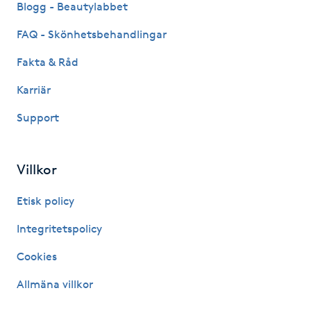
Blogg - Beautylabbet
M
FAQ - Skönhetsbehandlingar
Makeup
Fakta & Råd
Karriär
Manikyr & Pedikyr
Support
Massage
Villkor
Medial vägledning
Etisk policy
Medicinsk massage
Integritetspolicy
Meditation
Cookies
Allmäna villkor
Medium