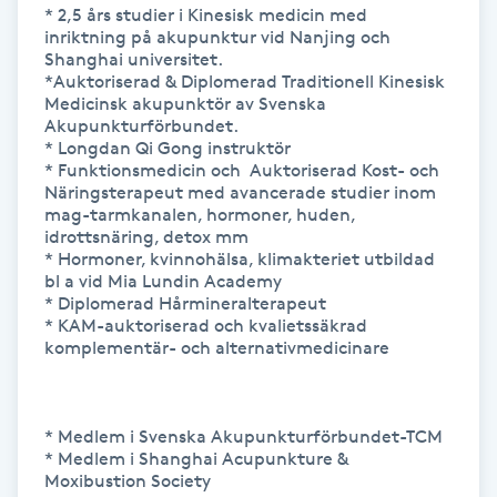
* 2,5 års studier i Kinesisk medicin med 
inriktning på akupunktur vid Nanjing och 
IPL hårborttagning
Shanghai universitet. 

*Auktoriserad & Diplomerad Traditionell Kinesisk 
IR-massage
Medicinsk akupunktör av Svenska 
Akupunkturförbundet.

J
* Longdan Qi Gong instruktör

* Funktionsmedicin och  Auktoriserad Kost- och 
Japansk massage
Näringsterapeut med avancerade studier inom 
mag-tarmkanalen, hormoner, huden, 
K
idrottsnäring, detox mm

* Hormoner, kvinnohälsa, klimakteriet utbildad 
K18
bl a vid Mia Lundin Academy

* Diplomerad Hårmineralterapeut

* KAM-auktoriserad och kvalietssäkrad 
Katun fransar
komplementär- och alternativmedicinare

Kemisk peeling
* Medlem i Svenska Akupunkturförbundet-TCM

* Medlem i Shanghai Acupunkture & 
Keratinbehandling
Moxibustion Society 
