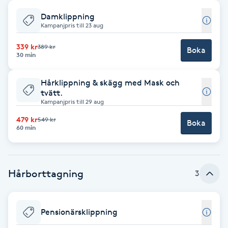
Damklippning
Babylights
Kampanjpris till 23 aug
Balayage
339 kr
389 kr
Boka
30 min
Bambumassage
Hårklippning & skägg med Mask och
tvätt.
Kampanjpris till 29 aug
Barber
479 kr
549 kr
Boka
60 min
Barnklippning
BIAB
Hårborttagning
3
Blowout
Pensionärsklippning
Bottenfärg