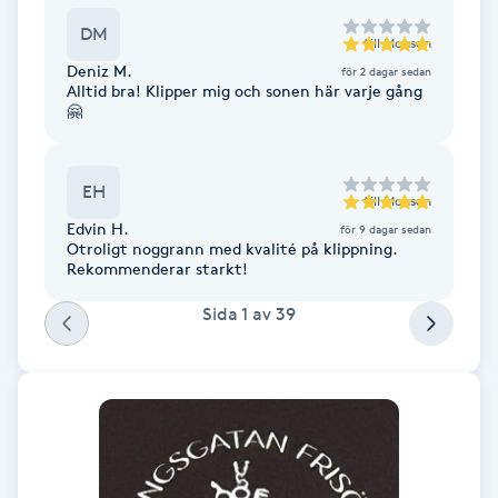
Fransk manikyr
DM
till
Mohsen
Deniz M.
för 2 dagar sedan
Fransrengöring
Alltid bra! Klipper mig och sonen här varje gång
🤗
Frekvensterapi
EH
till
Mohsen
Friskvård
Edvin H.
för 9 dagar sedan
Otroligt noggrann med kvalité på klippning.
Rekommenderar starkt!
Friskvårdsmassage
Sida
1
av
39
Frisör
Funktionsanalys
Färgning