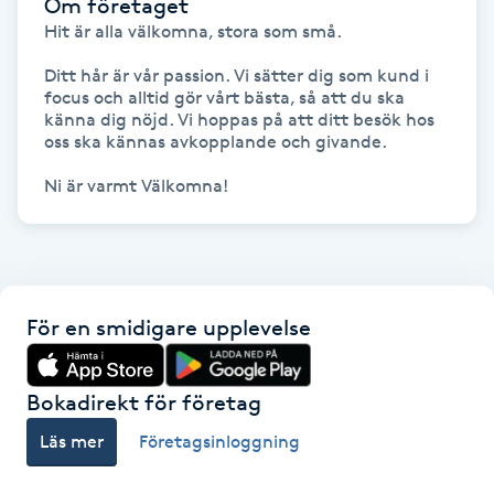
Om företaget
Hårborttagning
Hit är alla välkomna, stora som små.

Hårbottenbehandling
Ditt hår är vår passion. Vi sätter dig som kund i 
focus och alltid gör vårt bästa, så att du ska 
känna dig nöjd. Vi hoppas på att ditt besök hos 
Hårförlängning
oss ska kännas avkopplande och givande.

Ni är varmt Välkomna!
Hårvård
Hälsa
Hälsprickor
För en smidigare upplevelse
I
Bokadirekt för företag
Idrottsmassage
Läs mer
Företagsinloggning
IPL