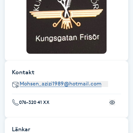
Föning
G
Gel naglar
Gelenaglar
Gellack
Kontakt
Gellack med förstärkning
Gravidmassage
076-320 41 XX
Gravidyoga
Länkar
Gruppträning