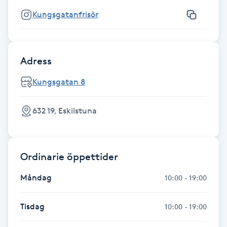
Kungsgatanfrisör
Gua Sha-massage
H
Adress
Hatha Yoga
Kungsgatan 8
Headspa
632 19, Eskilstuna
Healing
Herrklippning
Ordinarie öppettider
HIFU
Måndag
10:00 - 19:00
Hollywood Peel
Tisdag
10:00 - 19:00