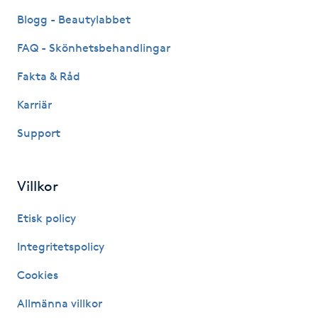
Blogg - Beautylabbet
Kinesiologi
FAQ - Skönhetsbehandlingar
Kinesisk medicin
Fakta & Råd
Kiropraktik
Karriär
Support
Klangmassage
Klippning
Villkor
Etisk policy
Klippning & Slingor
Integritetspolicy
Klippning ungdom
Cookies
Koppningsmassage
Allmänna villkor