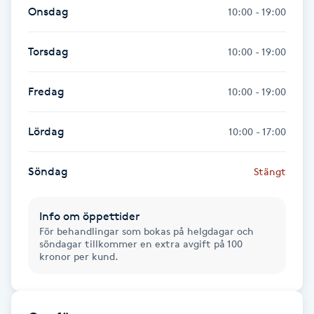
Hot Stone Massage
Onsdag
10:00 - 19:00
Hot yoga
Torsdag
10:00 - 19:00
Hudföryngring
Fredag
10:00 - 19:00
Huduppstramning
Lördag
10:00 - 17:00
Hudvård
Söndag
Stängt
Hyaluronsyra
Info om öppettider
För behandlingar som bokas på helgdagar och
Hyperhidros
söndagar tillkommer en extra avgift på 100
kronor per kund.
Hypnos