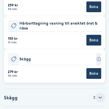
259 kr
Boka
Brynformning
30 min
Brynfärgning
Hårborttagning vaxning till ansiktet örat &
näsa
Brynplockning
150 kr
Boka
15 min
Bröllopsuppsättning
C
Skägg
Celluliter
279 kr
Boka
30 min
Coachning
Color correction
Skägg
3