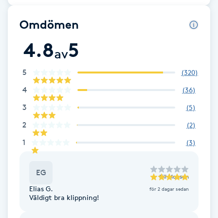
Fotsvamp
Omdömen
Fotvård
4.8
5
av
Fransar
5
(
320
)
4
(
36
)
Fransborttagning
3
(
5
)
Fransfärgning
2
(
2
)
1
(
3
)
Fransförlängning
EG
Fransförlängning Megavolym
till
Mohsen
Elias G.
för 2 dagar sedan
Väldigt bra klippning!
Fransförlängning Volym