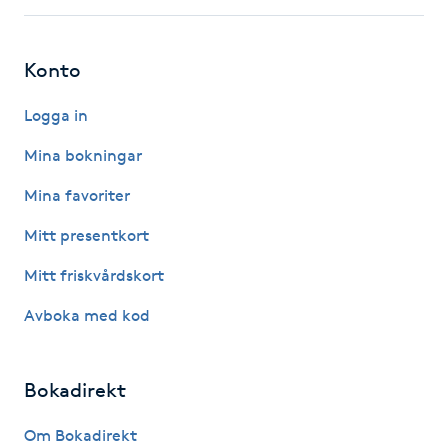
IPL hårborttagning
Konto
IR-massage
Logga in
J
Mina bokningar
Japansk massage
Mina favoriter
K
Mitt presentkort
K18
Mitt friskvårdskort
Katun fransar
Avboka med kod
Kemisk peeling
Bokadirekt
Keratinbehandling
Om Bokadirekt