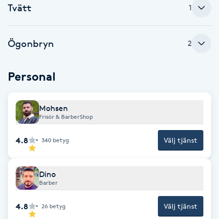
Tvätt
1
F
Face framing
Ögonbryn
2
Faceliftmassage
Personal
Fet hårbotten
Mohsen
Frisör & BarberShop
Fettreducering
4.8
Välj tjänst
340
betyg
Fibromassage
Fillers
Dino
Barber
Fotmassage
4.8
Välj tjänst
26
betyg