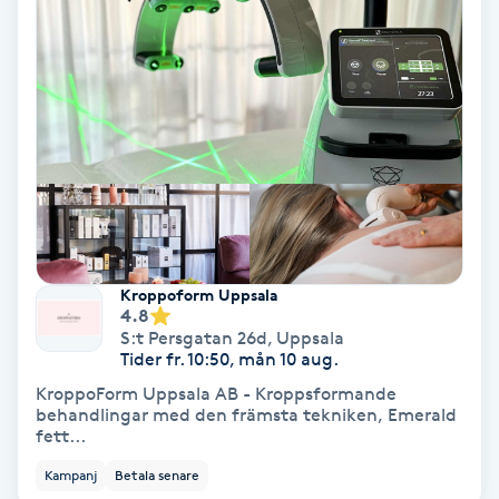
Ansiktsbehandling djuprengörande
B
Babylights
Balayage
Bambumassage
Kroppoform Uppsala
Barber
4.8
S:t Persgatan 26d
,
Uppsala
Tider fr. 10:50, mån 10 aug.
Barnklippning
KroppoForm Uppsala AB - Kroppsformande
behandlingar med den främsta tekniken, Emerald
BIAB
fett...
Kampanj
Betala senare
Blowout