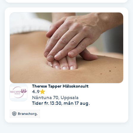
Bottenfärg
Brynformning
Brynfärgning
Brynplockning
Bröllopsuppsättning
Therese Tapper Hälsokonsult
C
4.9
Nåntuna 70
,
Uppsala
Celluliter
Tider fr. 13:30, mån 17 aug.
Branschorg.
Coachning