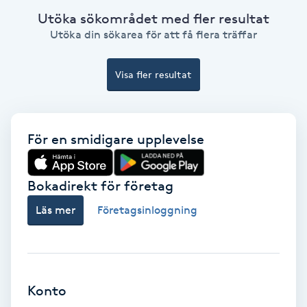
Color correction
Utöka sökområdet med fler resultat
Utöka din sökarea för att få flera träffar
Cryoterapi
D
Visa fler resultat
Damklippning
För en smidigare upplevelse
Dermapen
Diamantslipning
Bokadirekt för företag
E
Läs mer
Företagsinloggning
Enzympeeling
Extensions
Konto