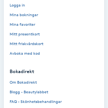
Extensions borttagning
Logga in
Eyeliner-tatuering
Mina bokningar
F
Mina favoriter
Face framing
Mitt presentkort
Mitt friskvårdskort
Faceliftmassage
Avboka med kod
Fet hårbotten
Bokadirekt
Fettreducering
Om Bokadirekt
Fibromassage
Blogg - Beautylabbet
Fillers
FAQ - Skönhetsbehandlingar