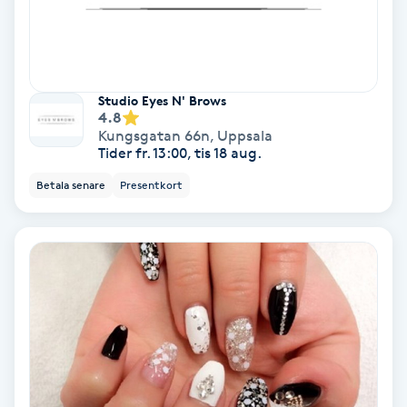
IPL
IPL hårborttagning
Studio Eyes N' Brows
4.8
Kungsgatan 66n
,
Uppsala
IR-massage
Tider fr. 13:00, tis 18 aug.
J
Betala senare
Presentkort
Japansk massage
K
K18
Katun fransar
Kemisk peeling