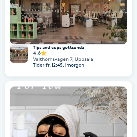
Nagelförlängning akryl
Nagelförlängning gelé
Tips and cups gottsunda
Nagelförlängning glasfiber
4.6
Valthornsvägen 7
,
Uppsala
Tider fr. 12:45, Imorgon
Nagelförlängning silke
Nagelförstärkning
Nagelklippning
Nagelsvamp
Nageltrång