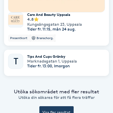
Olaplex
Care And Beauty Uppsala
4.8
Olaplexbehandling
Kungsängsgatan 23
,
Uppsala
Tider fr. 11:15, mån 24 aug.
Ombre
Presentkort
Branschorg.
Ombre brows
Tips And Cups Gränby
T
Marknadsgatan 1
,
Uppsala
Ombre naglar
Tider fr. 13:00, Imorgon
Optiker
Ortobionomi
Utöka sökområdet med fler resultat
Utöka din sökarea för att få flera träffar
Ortopedi
Visa fler resultat