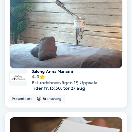
Lymfmassage
Läpptatuering
M
Makeup
Manikyr & Pedikyr
Salong Anna Mancini
Massage
4.9
Eklundshovsvägen 1F
,
Uppsala
Tider fr. 13:30, tor 27 aug.
Medial vägledning
Presentkort
Branschorg.
Medicinsk massage
Meditation