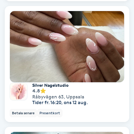
Laserbehandling
Lashlift Keratin
LED-ljusterapi
Liktornar
LPG
LPG-behandling
Silver Nagelstudio
4.8
Råbyvägen 63
,
Uppsala
LPG-massage
Tider fr. 16:20, ons 12 aug.
Betala senare
Presentkort
Luggklippning