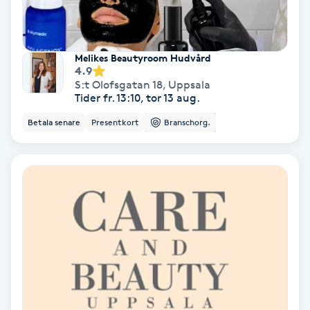
Nagelvård
Melikes Beautyroom Hudvård
4.9
Naglar borttagning
S:t Olofsgatan 18
,
Uppsala
Tider fr. 13:10, tor 13 aug.
Naglar reparation
Betala senare
Presentkort
Branschorg.
Naprapati
Navelpiercing
NBE-massage
Ny frisyr
O