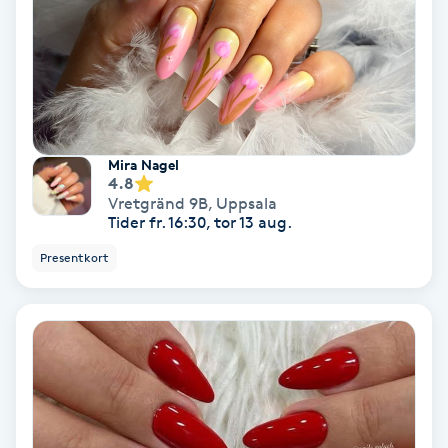
Fransförlängning Volym
Fransk manikyr
Fransrengöring
Mira Nagel
4.8
Frekvensterapi
Vretgränd 9B
,
Uppsala
Tider fr. 16:30, tor 13 aug.
Friskvård
Presentkort
Friskvårdsmassage
Frisör
Funktionsanalys