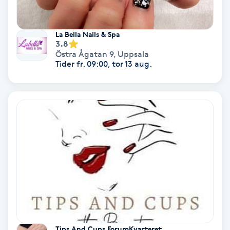
Keratinbehandling
La Bella Nails & Spa
3.8
Kinesiologi
Östra Ågatan 9
,
Uppsala
Tider fr. 09:00, tor 13 aug.
Kinesisk medicin
Kiropraktik
Klangmassage
Klippning
Klippning & Slingor
Klippning ungdom
Tips And Cups ForumKvarteret