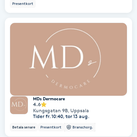
Color correction
Presentkort
Cryoterapi
D
Damklippning
Dermapen
Diamantslipning
E
MDs Dermocare
Enzympeeling
4.6
Kungsgatan 9B
,
Uppsala
Tider fr. 10:40, tor 13 aug.
Extensions
Betala senare
Presentkort
Branschorg.