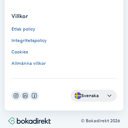
PRP (Platelet Rich Plasma)
Villkor
PRX-T33
Etisk policy
Integritetspolicy
Psoriasis
Cookies
PT
Allmänna villkor
R
Radiofrekvens
Svenska
Rakning
Reflexologi
© Bokadirekt
2026