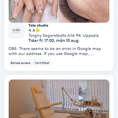
Gruppträning
Yolo studio
Gua Sha-massage
4.6
Torgny Segerstedts Allé 94
,
Uppsala
H
Tider fr. 17:00, mån 10 aug.
OBS: There seems to be an error in Google map
Hatha Yoga
with our address. If you use Google map, ...
Betala senare
Certifikat
Headspa
Healing
Herrklippning
HIFU