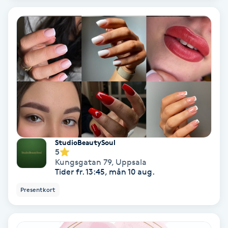
Extensions borttagning
Eyeliner-tatuering
F
Face framing
Faceliftmassage
Fet hårbotten
StudioBeautySoul
5
Fettreducering
Kungsgatan 79
,
Uppsala
Tider fr. 13:45, mån 10 aug.
Fibromassage
Presentkort
Fillers