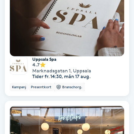
Medium
Megavolymfransar
Melasma
Mesoterapi
Uppsala Spa
4.7
Marknadsgatan 1
,
Uppsala
MicroPen
Tider fr. 14:30, mån 17 aug.
Kampanj
Presentkort
Branschorg.
Microshading
Mixfransar
N
Nagelförlängning