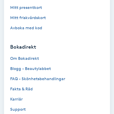
Mitt presentkort
Personlig tränare
Mitt friskvårdskort
Picolaser
Avboka med kod
Piercing
Bokadirekt
Pigmentbehandling
Om Bokadirekt
Pigmentfläckar
Blogg - Beautylabbet
FAQ - Skönhetsbehandlingar
Plastikkirurgi
Fakta & Råd
Powder brows
Karriär
Support
Power Yoga