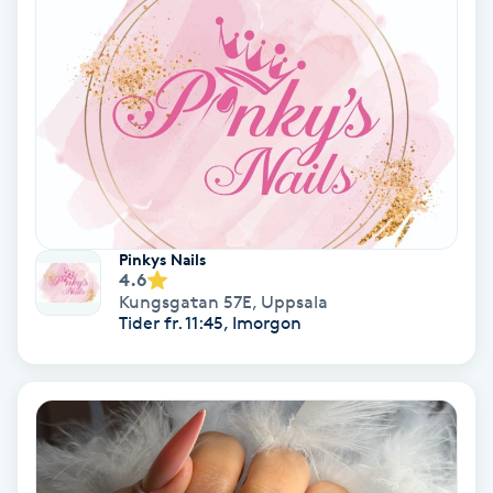
Fotmassage
Fotsvamp
Fotvård
Fransar
Pinkys Nails
Fransborttagning
4.6
Kungsgatan 57E
,
Uppsala
Tider fr. 11:45, Imorgon
Fransfärgning
Fransförlängning
Fransförlängning Megavolym