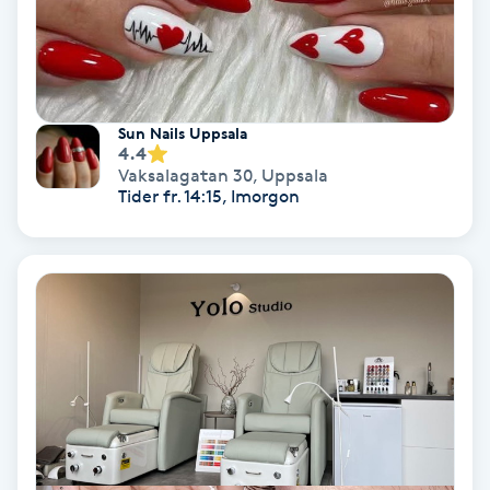
Färgning
Föning
G
Sun Nails Uppsala
4.4
Vaksalagatan 30
,
Uppsala
Gel naglar
Tider fr. 14:15, Imorgon
Gelenaglar
Gellack
Gellack med förstärkning
Gravidmassage
Gravidyoga