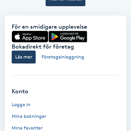
Osteopati
P
För en smidigare upplevelse
Paraffinbehandling
Pedikyr
Bokadirekt för företag
Läs mer
Företagsinloggning
Pensionärklippning
Permanent
Konto
Permanent hårborttagning
Logga in
Permanent ögonbrynsmakeup
Mina bokningar
Personal shopper
Mina favoriter