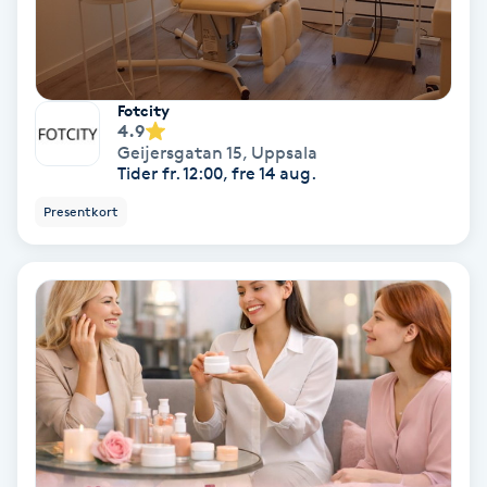
Hollywood Peel
Hot Stone Massage
Fotcity
4.9
Hot yoga
Geijersgatan 15
,
Uppsala
Tider fr. 12:00, fre 14 aug.
Hudföryngring
Presentkort
Huduppstramning
Hudvård
Hyaluronsyra
Hyperhidros