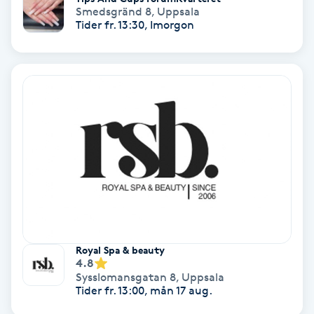
Smedsgränd 8
,
Uppsala
Tider fr. 13:30, Imorgon
Koppningsmassage
Kosmetisk tatuering
Kostrådgivning
Kroppsinpackning
Kroppspeeling
Käkledsbehandling
Royal Spa & beauty
Kärlbehandling
4.8
Sysslomansgatan 8
,
Uppsala
L
Tider fr. 13:00, mån 17 aug.