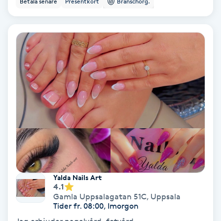
Betala senare
Presentkort
Branschorg.
Ansiktsbehandling djuprengörande
B
Babylights
Balayage
Bambumassage
Barber
Barnklippning
Yalda Nails Art
4.1
BIAB
Gamla Uppsalagatan 51C
,
Uppsala
Tider fr. 08:00, Imorgon
Blowout