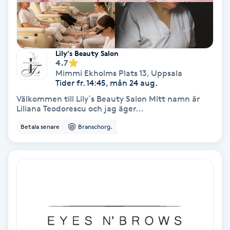
Hypnos
Hårborttagning
Lily's Beauty Salon
4.7
Hårbottenbehandling
Mimmi Ekholms Plats 13
,
Uppsala
Tider fr. 14:45, mån 24 aug.
Hårförlängning
Välkommen till Lily´s Beauty Salon Mitt namn är
Liliana Teodorescu och jag äger...
Hårvård
Betala senare
Branschorg.
Hälsa
Hälsprickor
I
Idrottsmassage