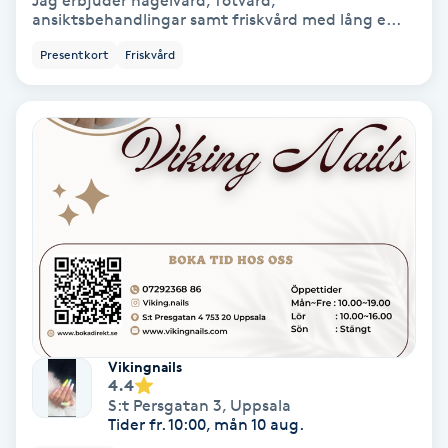
Jag erbjuder nagelvård, fotvård,
ansiktsbehandlingar samt friskvård med lång e...
Bottenfärg
Presentkort
Friskvård
Brynformning
Brynfärgning
Brynplockning
Bröllopsuppsättning
C
Celluliter
Vikingnails
4.4
Coachning
S:t Persgatan 3
,
Uppsala
Tider fr. 10:00, mån 10 aug.