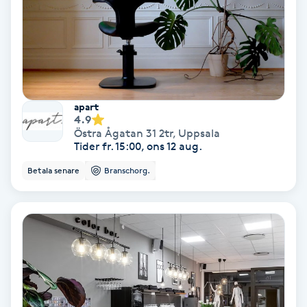
IPL
IPL hårborttagning
IR-massage
apart
4.9
J
Östra Ågatan 31 2tr
,
Uppsala
Tider fr. 15:00, ons 12 aug.
Japansk massage
Betala senare
Branschorg.
K
K18
Katun fransar
Kemisk peeling