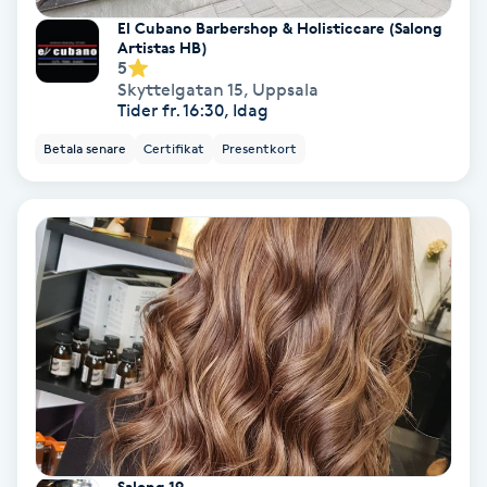
Laserbehandling
El Cubano Barbershop & Holisticcare (Salong
Artistas HB)
Lashlift Keratin
5
Skyttelgatan 15
,
Uppsala
Tider fr. 16:30, Idag
LED-ljusterapi
Betala senare
Certifikat
Presentkort
Liktornar
LPG
LPG-behandling
LPG-massage
Luggklippning
Salong 19