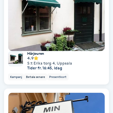
Hollywood Peel
Hot Stone Massage
Hot yoga
Hudföryngring
Hårjouren
4.9
Huduppstramning
S:t Eriks torg 4
,
Uppsala
Tider fr. 16:45, Idag
Hudvård
Kampanj
Betala senare
Presentkort
Hyaluronsyra
Hyperhidros