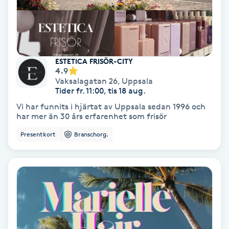
Fransförlängning Volym
Fransk manikyr
ESTETICA FRISÖR-CITY
4.9
Fransrengöring
Vaksalagatan 26
,
Uppsala
Tider fr. 11:00, tis 18 aug.
Frekvensterapi
Vi har funnits i hjärtat av Uppsala sedan 1996 och
har mer än 30 års erfarenhet som frisör
Friskvård
Presentkort
Branschorg.
Friskvårdsmassage
Frisör
Funktionsanalys