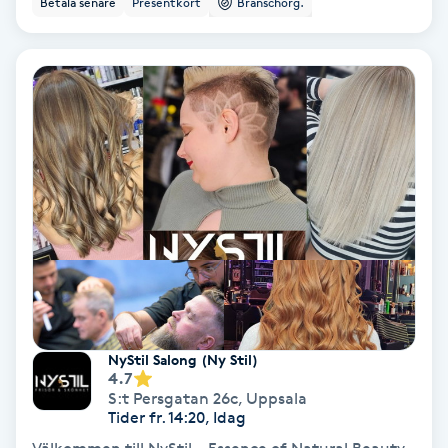
Betala senare
Presentkort
Branschorg.
Ansiktsbehandling djuprengörande
B
Babylights
Balayage
Bambumassage
Barber
Barnklippning
NyStil Salong (Ny Stil)
4.7
BIAB
S:t Persgatan 26c
,
Uppsala
Tider fr. 14:20, Idag
Blowout