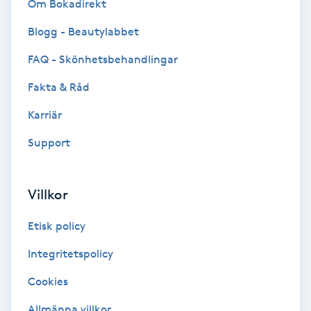
Om Bokadirekt
Osteopati
Blogg - Beautylabbet
P
FAQ - Skönhetsbehandlingar
Paraffinbehandling
Fakta & Råd
Pedikyr
Karriär
Support
Pensionärklippning
Permanent
Villkor
Permanent hårborttagning
Etisk policy
Integritetspolicy
Permanent ögonbrynsmakeup
Cookies
Personal shopper
Allmänna villkor