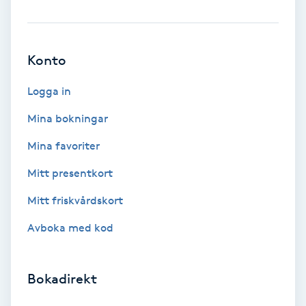
Olaplex
Olaplexbehandling
Konto
Ombre
Logga in
Mina bokningar
Ombre brows
Mina favoriter
Ombre naglar
Mitt presentkort
Mitt friskvårdskort
Optiker
Avboka med kod
Ortobionomi
Bokadirekt
Ortopedi