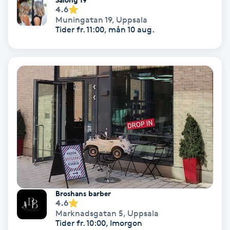
Lymfmassage
4.6
Muningatan 19
,
Uppsala
Tider fr. 11:00, mån 10 aug.
Läpptatuering
M
Makeup
Manikyr & Pedikyr
Massage
Medial vägledning
Medicinsk massage
Broshans barber
4.6
Marknadsgatan 5
,
Uppsala
Meditation
Tider fr. 10:00, Imorgon