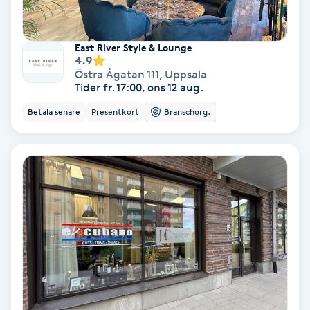
Koppningsmassage
East River Style & Lounge
4.9
Kosmetisk tatuering
Östra Ågatan 111
,
Uppsala
Tider fr. 17:00, ons 12 aug.
Kostrådgivning
Betala senare
Presentkort
Branschorg.
Kroppsinpackning
Kroppspeeling
Käkledsbehandling
Kärlbehandling
L