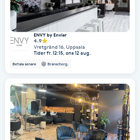
Keratinbehandling
Kinesiologi
ENVY by Envier
4.9
Kinesisk medicin
Vretgränd 16
,
Uppsala
Tider fr. 12:15, ons 12 aug.
Kiropraktik
Betala senare
Branschorg.
Klangmassage
Klippning
Klippning & Slingor
Klippning ungdom