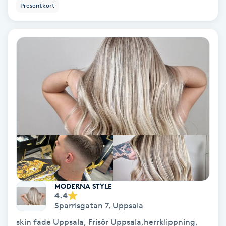
Presentkort
Nagelförlängning akryl
Nagelförlängning gelé
Nagelförlängning glasfiber
Nagelförlängning silke
Nagelförstärkning
Nagelklippning
MODERNA STYLE
4.4
Nagelsvamp
Sparrisgatan 7
,
Uppsala
skin fade Uppsala, Frisör Uppsala,herrklippning,
Nageltrång