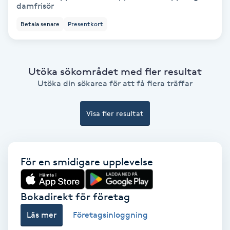
damfrisör
Betala senare
Presentkort
Nagelvård
Naglar borttagning
Utöka sökområdet med fler resultat
Utöka din sökarea för att få flera träffar
Naglar reparation
Naprapati
Visa fler resultat
Navelpiercing
För en smidigare upplevelse
NBE-massage
Bokadirekt för företag
Ny frisyr
Läs mer
Företagsinloggning
O