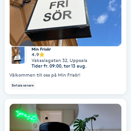
Hypnos
Hårborttagning
Hårbottenbehandling
Min Frisör
4.9
Hårförlängning
Vaksalagatan 32
,
Uppsala
Tider fr. 09:00, tor 13 aug.
Hårvård
Välkommen till oss på Min Frisör!
Betala senare
Hälsa
Hälsprickor
I
Idrottsmassage