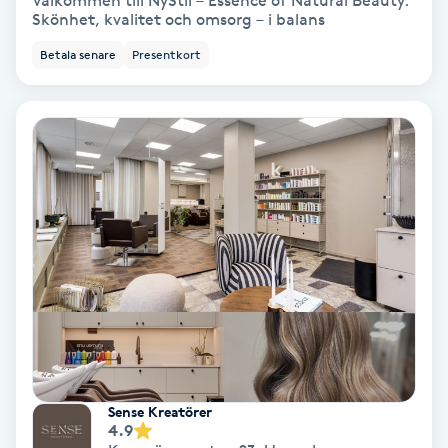
Välkommen till NyStil – Essence of Natural Beauty.
Skönhet, kvalitet och omsorg – i balans
Bottenfärg
Betala senare
Presentkort
Brynformning
Brynfärgning
Brynplockning
Bröllopsuppsättning
C
Celluliter
Coachning
Sense Kreatörer
4.9