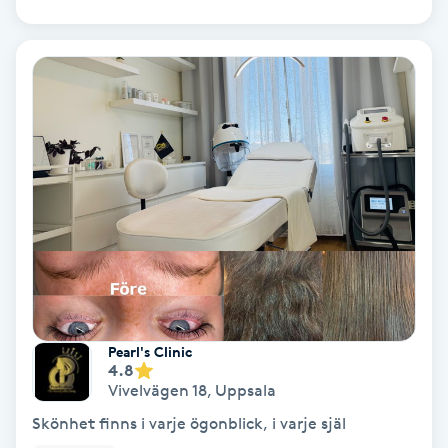
Medium
Megavolymfransar
Melasma
Mesoterapi
MicroPen
Microshading
Pearl's Clinic
Mixfransar
4.8
Vivelvägen 18
,
Uppsala
N
Skönhet finns i varje ögonblick, i varje själ
Nagelförlängning