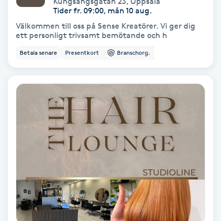
Kungsängsgatan 23
,
Uppsala
Color correction
Tider fr. 09:00, mån 10 aug.
Välkommen till oss på Sense Kreatörer. Vi ger dig
Cryoterapi
ett personligt trivsamt bemötande och h
D
Betala senare
Presentkort
Branschorg.
Damklippning
Dermapen
Diamantslipning
E
Enzympeeling
Extensions