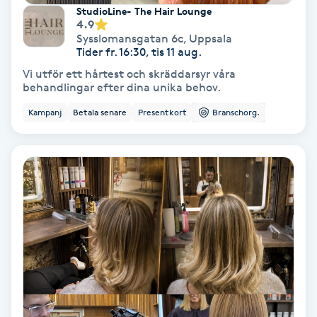
Extensions borttagning
StudioLine- The Hair Lounge
4.9
Sysslomansgatan 6c
,
Uppsala
Eyeliner-tatuering
Tider fr. 16:30, tis 11 aug.
F
Vi utför ett hårtest och skräddarsyr våra
behandlingar efter dina unika behov.
Face framing
Kampanj
Betala senare
Presentkort
Branschorg.
Faceliftmassage
Fet hårbotten
Fettreducering
Fibromassage
Fillers