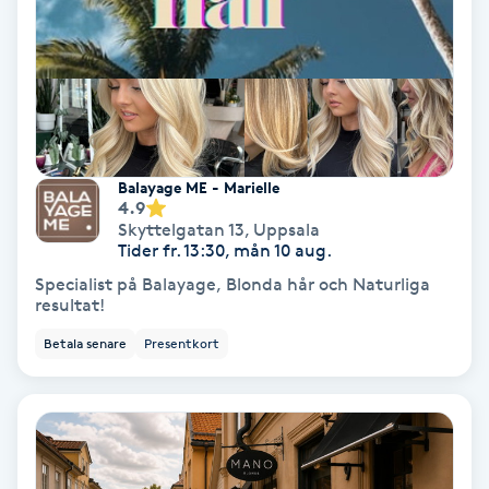
Färgning
Föning
G
Gel naglar
Balayage ME - Marielle
4.9
Skyttelgatan 13
,
Uppsala
Gelenaglar
Tider fr. 13:30, mån 10 aug.
Specialist på Balayage, Blonda hår och Naturliga
Gellack
resultat!
Betala senare
Presentkort
Gellack med förstärkning
Gravidmassage
Gravidyoga