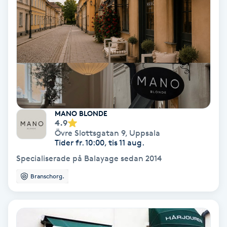
Gruppträning
Gua Sha-massage
H
Hatha Yoga
MANO BLONDE
4.9
Headspa
Övre Slottsgatan 9
,
Uppsala
Tider fr. 10:00, tis 11 aug.
Healing
Specialiserade på Balayage sedan 2014
Branschorg.
Herrklippning
HIFU