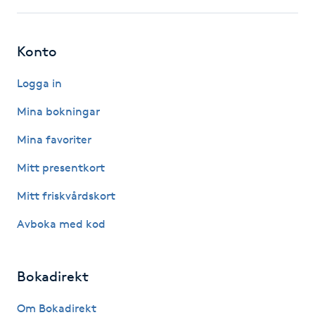
Kinesiologi
Konto
Kinesisk medicin
Logga in
Kiropraktik
Mina bokningar
Klangmassage
Mina favoriter
Mitt presentkort
Klippning
Mitt friskvårdskort
Klippning & Slingor
Avboka med kod
Klippning ungdom
Bokadirekt
Koppningsmassage
Om Bokadirekt