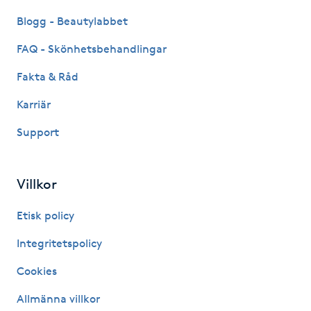
Kosmetisk tatuering
Blogg - Beautylabbet
FAQ - Skönhetsbehandlingar
Kostrådgivning
Fakta & Råd
Kroppsinpackning
Karriär
Support
Kroppspeeling
Käkledsbehandling
Villkor
Kärlbehandling
Etisk policy
L
Integritetspolicy
Laserbehandling
Cookies
Allmänna villkor
Lashlift Keratin