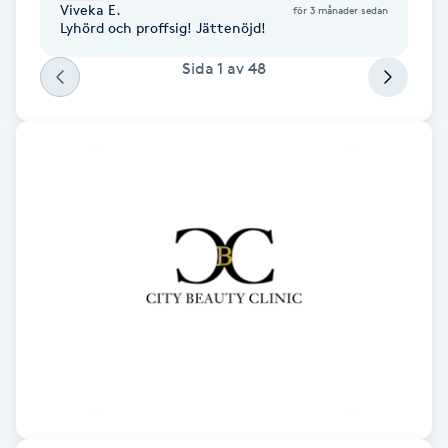
Viveka E.
för 3 månader sedan
Lyhörd och proffsig! Jättenöjd!
Gua Sha-massage
Sida
1
av
48
H
Hatha Yoga
Headspa
Healing
Herrklippning
HIFU
Hollywood Peel