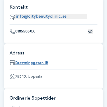
Hot Stone Massage
Kontakt
Hot yoga
Hudföryngring
0185508XX
Huduppstramning
Adress
Hudvård
Drottninggatan 1B
Hyaluronsyra
753 10, Uppsala
Hyperhidros
Hypnos
Ordinarie öppettider