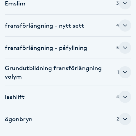
Emslim
3
Fotsvamp
Fotvård
fransförlängning - nytt sett
4
Fransar
fransförlängning - påfyllning
5
Fransborttagning
Grundutbildning fransförlängning
1
Fransfärgning
volym
Fransförlängning
lashlift
4
Fransförlängning Megavolym
ögonbryn
2
Fransförlängning Volym