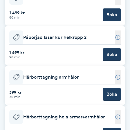
Babylights
1 499 kr
Boka
80 min
Balayage
Påbörjad laser kur helkropp 2
Bambumassage
1 699 kr
Boka
90 min
Barber
Barnklippning
Hårborttagning armhålor
BIAB
399 kr
Boka
20 min
Blowout
Hårborttagning hela armar+armhålor
Bottenfärg