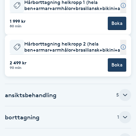
Hårborttagning helkropp 1 (hela
ben+armar+armhålor+brasiliansk+bikini+ansikte
F
1 999 kr
Face framing
Boka
80 min
Faceliftmassage
Hårborttagning helkropp 2 (hela
ben+armar+armhålor+brasiliansk+bikini+ansikt
Fet hårbotten
2 499 kr
Boka
90 min
Fettreducering
Fibromassage
ansiktsbehandling
5
Fillers
borttagning
1
Fotmassage