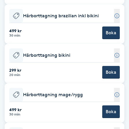
Cryoterapi
D
Hårborttagning brazilian inkl bikini
Damklippning
499 kr
Boka
30 min
Dermapen
Hårborttagning bikini
Diamantslipning
E
299 kr
Boka
20 min
Enzympeeling
Hårborttagning mage/rygg
Extensions
499 kr
Boka
Extensions borttagning
30 min
Eyeliner-tatuering