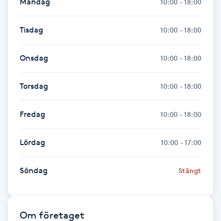
Måndag
10:00 - 18:00
Hårborttagning
Tisdag
10:00 - 18:00
Hårbottenbehandling
Onsdag
10:00 - 18:00
Hårförlängning
Torsdag
10:00 - 18:00
Hårvård
Fredag
10:00 - 18:00
Hälsa
Lördag
10:00 - 17:00
Hälsprickor
I
Söndag
Stängt
Idrottsmassage
IPL
Om företaget