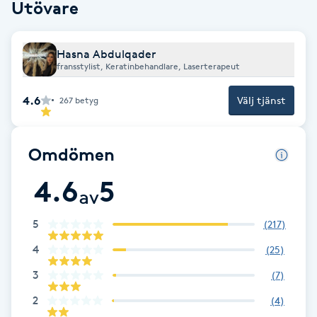
Utövare
Fransk manikyr
Fransrengöring
Hasna Abdulqader
fransstylist, Keratinbehandlare, Laserterapeut
Frekvensterapi
4.6
Välj tjänst
267
betyg
Friskvård
Omdömen
Friskvårdsmassage
4.6
5
av
Frisör
5
(
217
)
4
(
25
)
Funktionsanalys
3
(
7
)
Färgning
2
(
4
)