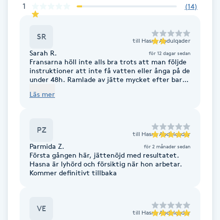
1
(
14
)
Föning
G
SR
till
Hasna Abdulqader
Gel naglar
Sarah R.
för 12 dagar sedan
Fransarna höll inte alls bra trots att man följde
instruktioner att inte få vatten eller ånga på de
Gelenaglar
under 48h. Ramlade av jätte mycket efter bara
två dagar.
Läs mer
Gellack
PZ
Gellack med förstärkning
till
Hasna Abdulqader
Parmida Z.
för 2 månader sedan
Första gången här, jättenöjd med resultatet.
Gravidmassage
Hasna är lyhörd och försiktig när hon arbetar.
Kommer definitivt tillbaka
Gravidyoga
VE
till
Hasna Abdulqader
Gruppträning