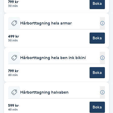
799 kr
Boka
30 min
Brynformning
Hårborttagning hela armar
Brynfärgning
499 kr
Brynplockning
Boka
30 min
Bröllopsuppsättning
Hårborttagning hela ben ink bikini
C
799 kr
Celluliter
Boka
40 min
Coachning
Hårborttagning halvaben
Color correction
599 kr
Boka
40 min