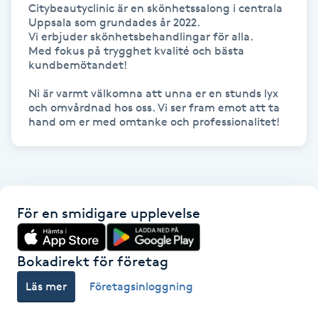
Citybeautyclinic är en skönhetssalong i centrala 
Uppsala som grundades år 2022. 

IPL hårborttagning
Vi erbjuder skönhetsbehandlingar för alla.

Med fokus på trygghet kvalité och bästa 
kundbemötandet! 

IR-massage
J
Ni är varmt välkomna att unna er en stunds lyx 
och omvårdnad hos oss. Vi ser fram emot att ta 
Japansk massage
K
K18
För en smidigare upplevelse
Katun fransar
Kemisk peeling
Bokadirekt för företag
Läs mer
Företagsinloggning
Keratinbehandling