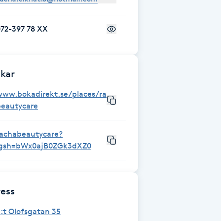
072-397 78 XX
kar
www.bokadirekt.se/places/racha-
beautycare
rachabeautycare?
igsh=bWx0ajB0ZGk3dXZ0
ess
:t Olofsgatan 35