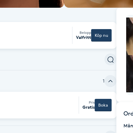
Belopp
Köp nu
Valfritt
1
Pris
Boka
Gratis
Ord
Mån