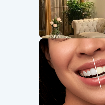
Alternativmedicin
Andningsmassage
Ansiktslyft utan kirurgi
Aromamassage
Ashtanga Yoga
Ayurveda
Ayurvedisk Massage
Ansiktsbehandling djuprengörande
B