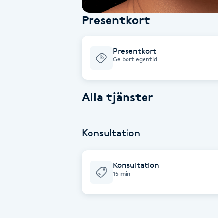
Presentkort
Babylights
Balayage
Presentkort
Ge bort egentid
Bambumassage
Alla tjänster
Barber
Barnklippning
Konsultation
BIAB
Konsultation
15 min
Blowout
Bottenfärg