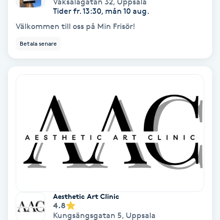
Vaksalagatan 32
,
Uppsala
Lymfmassage
Tider fr. 13:30, mån 10 aug.
Välkommen till oss på Min Frisör!
Läpptatuering
Betala senare
M
Makeup
Manikyr & Pedikyr
Massage
Medial vägledning
Medicinsk massage
Aesthetic Art Clinic
4.8
Meditation
Kungsängsgatan 5
,
Uppsala