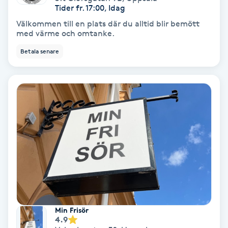
Laserbehandling
Tider fr. 17:00, Idag
Välkommen till en plats där du alltid blir bemött
Lashlift Keratin
med värme och omtanke.
Betala senare
LED-ljusterapi
Liktornar
LPG
LPG-behandling
LPG-massage
Luggklippning
Min Frisör
4.9