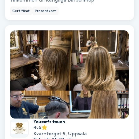
Certifikat
Presentkort
Nagelvård
Naglar borttagning
Naglar reparation
Naprapati
Navelpiercing
NBE-massage
Ny frisyr
Youssefs touch
4.6
O
Kvarntorget 5
,
Uppsala