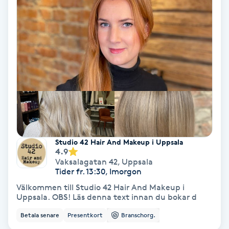
Hypnos
Hårborttagning
Hårbottenbehandling
Hårförlängning
Hårvård
Studio 42 Hair And Makeup i Uppsala
4.9
Hälsa
Vaksalagatan 42
,
Uppsala
Tider fr. 13:30, Imorgon
Hälsprickor
Välkommen till Studio 42 Hair And Makeup i
Uppsala. OBS! Läs denna text innan du bokar d
I
Betala senare
Presentkort
Branschorg.
Idrottsmassage