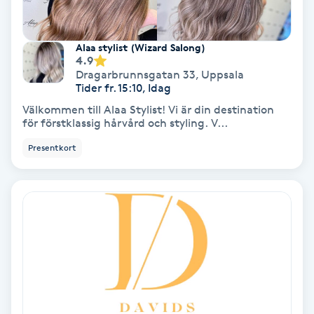
Fotmassage
Alaa stylist (Wizard Salong)
Fotsvamp
4.9
Dragarbrunnsgatan 33
,
Uppsala
Tider fr. 15:10, Idag
Fotvård
Välkommen till Alaa Stylist! Vi är din destination
för förstklassig hårvård och styling. V...
Fransar
Presentkort
Fransborttagning
Fransfärgning
Fransförlängning
Fransförlängning Megavolym