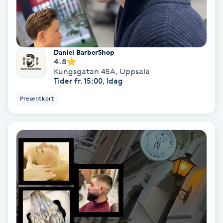
Svettbehandling
T
Daniel BarberShop
Tuina-massage
4.8
Kungsgatan 45A
,
Uppsala
Tider fr. 15:00, Idag
Taktil massage
Presentkort
Tandblekning
Tandläkare
Tatuering
Tatueringsborttagning