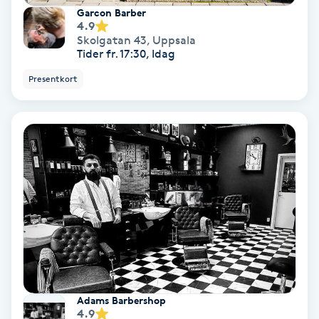
Tvätt & Fön
Garcon Barber
4.9
V
Skolgatan 43
,
Uppsala
Tider fr. 17:30, Idag
Vaccination
Presentkort
Vampyrbehandling
Vaxning
Vaxning brasiliansk
Veterinär
Vibrationsmassage
Vinyasa Yoga
Adams Barbershop
4.9