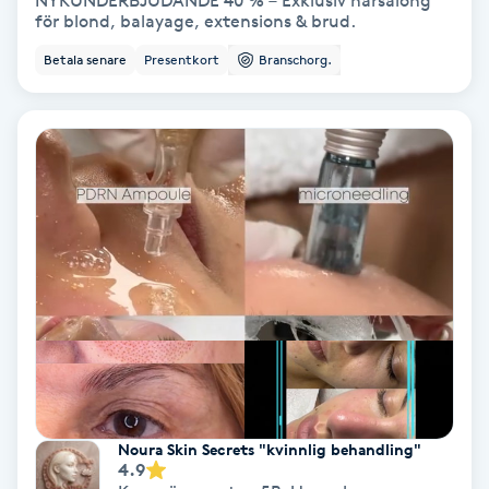
NYKUNDERBJUDANDE 40 % – Exklusiv hårsalong
för blond, balayage, extensions & brud.
Bottenfärg
Betala senare
Presentkort
Branschorg.
Brynformning
Brynfärgning
Brynplockning
Bröllopsuppsättning
C
Celluliter
Coachning
Noura Skin Secrets "kvinnlig behandling"
4.9