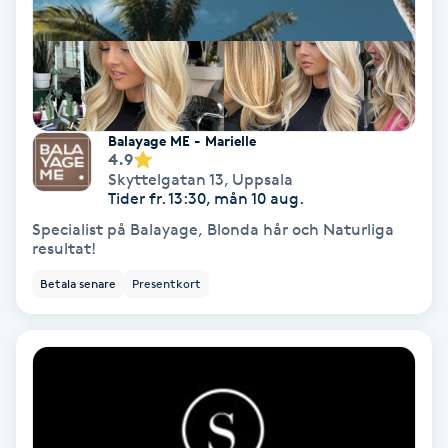
Skoinlägg
Skägg
Balayage ME - Marielle
Skäggfärgning
4.9
Skyttelgatan 13
,
Uppsala
Tider fr. 13:30, mån 10 aug.
Skäggklippning
Specialist på Balayage, Blonda hår och Naturliga
resultat!
Skäggtrimmning
Betala senare
Presentkort
Skönhet
Slingor
Sockring