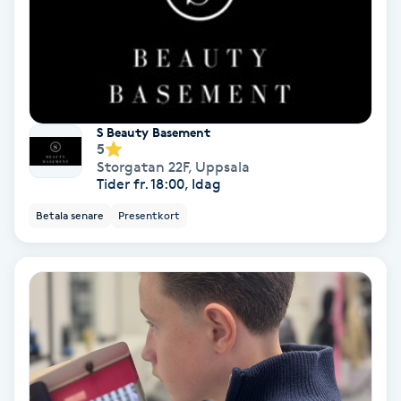
Spa
Spa manikyr & pedikyr
Spa-manikyr
S Beauty Basement
5
Storgatan 22F
,
Uppsala
Spa-pedikyr
Tider fr. 18:00, Idag
Betala senare
Presentkort
Spraytan
Stylist
Sugaring
Svensk massage