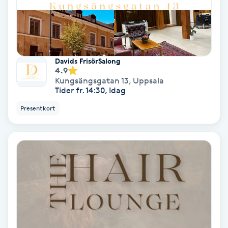
Fransförlängning Volym
Fransk manikyr
Davids FrisörSalong
4.9
Fransrengöring
Kungsängsgatan 13
,
Uppsala
Tider fr. 14:30, Idag
Frekvensterapi
Presentkort
Friskvård
Friskvårdsmassage
Frisör
Funktionsanalys