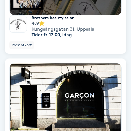
Terapi
Thaimassage
Brothers beauty salon
4.9
Kungsängsgatan 31
,
Uppsala
Toning
Tider fr. 17:00, Idag
Presentkort
Torr hårbotten
Torrborstning
Triggerpunktsmassage
Trådning
Träning