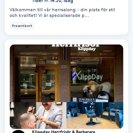
Tider fr. 14:30, Idag
Olaplex
Välkommen till vår herrsalong – din plats för stil
och kvalitet! Vi är specialiserade p...
Olaplexbehandling
Presentkort
Ombre
Ombre brows
Ombre naglar
Optiker
Ortobionomi
Ortopedi
Klippday Herrfrisör & Barberare