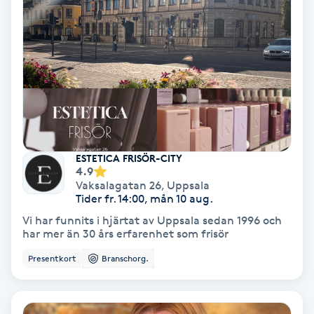
Hollywood Peel
Hot Stone Massage
Hot yoga
Hudföryngring
ESTETICA FRISÖR-CITY
Huduppstramning
4.9
Vaksalagatan 26
,
Uppsala
Tider fr. 14:00, mån 10 aug.
Hudvård
Vi har funnits i hjärtat av Uppsala sedan 1996 och
har mer än 30 års erfarenhet som frisör
Hyaluronsyra
Presentkort
Branschorg.
Hyperhidros