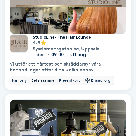
Färgning
Föning
G
StudioLine- The Hair Lounge
4.9
Sysslomansgatan 6c
,
Uppsala
Gel naglar
Tider fr. 09:00, tis 11 aug.
Vi utför ett hårtest och skräddarsyr våra
Gelenaglar
behandlingar efter dina unika behov.
Kampanj
Betala senare
Presentkort
Branschorg.
Gellack
Gellack med förstärkning
Gravidmassage
Gravidyoga