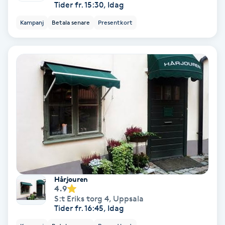
Tider fr. 15:30, Idag
Medium
Kampanj
Betala senare
Presentkort
Megavolymfransar
Melasma
Mesoterapi
MicroPen
Microshading
Hårjouren
Mixfransar
4.9
S:t Eriks torg 4
,
Uppsala
N
Tider fr. 16:45, Idag
Nagelförlängning