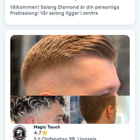
Välkommen! Salong Diamond är din personliga
Koppningsmassage
frisörsalong! Vår salong ligger i centra
Kosmetisk tatuering
Kostrådgivning
Kroppsinpackning
Kroppspeeling
Käkledsbehandling
Kärlbehandling
L
Magic Touch
4.7
S:t Olofsgatan 9B
,
Uppsala