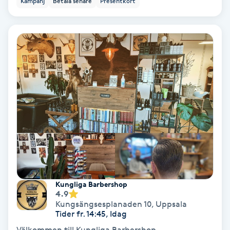
Kampanj
Betala senare
Presentkort
Nagelförlängning akryl
Nagelförlängning gelé
Nagelförlängning glasfiber
Nagelförlängning silke
Nagelförstärkning
Nagelklippning
Kungliga Barbershop
4.9
Nagelsvamp
Kungsängsesplanaden 10
,
Uppsala
Tider fr. 14:45, Idag
Nageltrång
Välkommen till Kungliga Barbershop