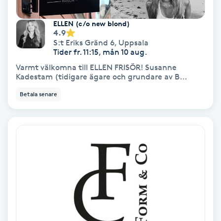
Personlig tränare
ELLEN (c/o new blond)
4.9
S:t Eriks Gränd 6
,
Uppsala
Picolaser
Tider fr. 11:15, mån 10 aug.
Varmt välkomna till ELLEN FRISÖR! Susanne
Kadestam (tidigare ägare och grundare av B...
Piercing
Betala senare
Pigmentbehandling
Pigmentfläckar
Plastikkirurgi
Powder brows
Power Yoga