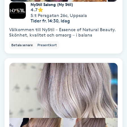
Extensions borttagning
NyStil Salong (Ny Stil)
4.7
S:t Persgatan 26c
,
Uppsala
Eyeliner-tatuering
Tider fr. 14:30, Idag
F
Välkommen till NyStil – Essence of Natural Beauty.
Skönhet, kvalitet och omsorg – i balans
Face framing
Betala senare
Presentkort
Faceliftmassage
Fet hårbotten
Fettreducering
Fibromassage
Fillers