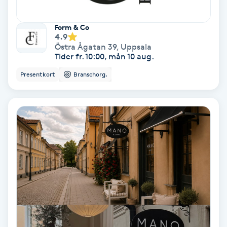
PRP (Platelet Rich Plasma)
Form & Co
4.9
Östra Ågatan 39
,
Uppsala
PRX-T33
Tider fr. 10:00, mån 10 aug.
Presentkort
Branschorg.
Psoriasis
PT
R
Radiofrekvens
Rakning
Reflexologi