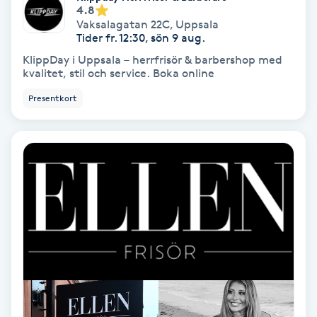
4.8
Osteopati
Vaksalagatan 22C
,
Uppsala
P
Tider fr. 12:30, sön 9 aug.
KlippDay i Uppsala – herrfrisör & barbershop med
Paraffinbehandling
kvalitet, stil och service. Boka online
Presentkort
Pedikyr
Pensionärklippning
Permanent
Permanent hårborttagning
Permanent ögonbrynsmakeup
Personal shopper