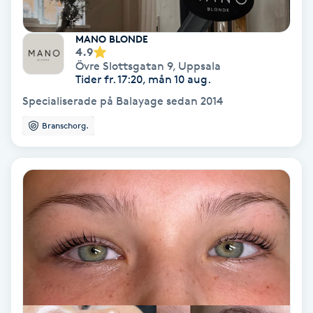
Regndroppsmassage
MANO BLONDE
Reiki
4.9
Övre Slottsgatan 9
,
Uppsala
Tider fr. 17:20, mån 10 aug.
Reikihealing
Specialiserade på Balayage sedan 2014
Reiki massage
Branschorg.
Restorative Yoga
Rosacea
Rosenmetoden
Ryggmassage
S