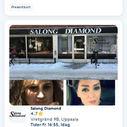
Presentkort
Keratinbehandling
Kinesiologi
Kinesisk medicin
Kiropraktik
Klangmassage
Klippning
Klippning & Slingor
Salong Diamond
4.7
Vretgränd 9B
,
Uppsala
Klippning ungdom
Tider fr. 16:55, Idag