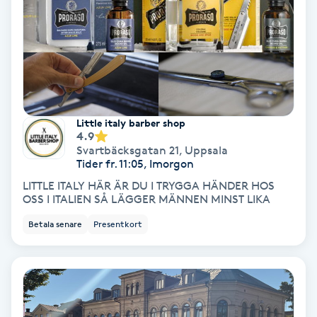
Gruppträning
Gua Sha-massage
H
Little italy barber shop
Hatha Yoga
4.9
Svartbäcksgatan 21
,
Uppsala
Tider fr. 11:05, Imorgon
Headspa
LITTLE ITALY HÄR ÄR DU I TRYGGA HÄNDER HOS
OSS I ITALIEN SÅ LÄGGER MÄNNEN MINST LIKA
Healing
Betala senare
Presentkort
Herrklippning
HIFU