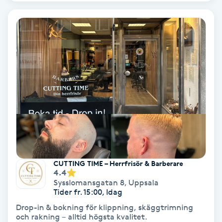
IPL
IPL hårborttagning
IR-massage
J
Japansk massage
K
K18
CUTTING TIME – Herrfrisör & Barberare
4.4
Sysslomansgatan 8
,
Uppsala
Katun fransar
Tider fr. 15:00, Idag
Drop-in & bokning för klippning, skäggtrimning
Kemisk peeling
och rakning – alltid högsta kvalitet.