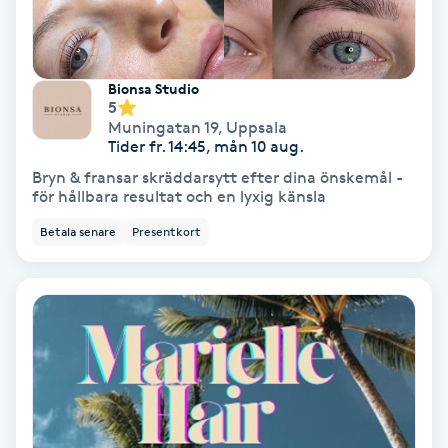
Samtalsterapi
Bionsa Studio
Senioryoga
5
Muningatan 19
,
Uppsala
Tider fr. 14:45, mån 10 aug.
Shiatsu
Bryn & fransar skräddarsytt efter dina önskemål -
för hållbara resultat och en lyxig känsla
Singelfransar
Betala senare
Presentkort
Sjukgymnastik
Skalpmassage
Skinbooster
Sklerosering