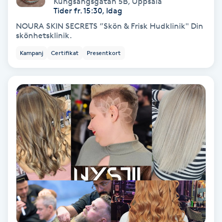
Kungsängsgatan 5B
,
Uppsala
Color correction
Tider fr. 15:30, Idag
NOURA SKIN SECRETS ”Skön & Frisk Hudklinik" Din
Cryoterapi
skönhetsklinik.
D
Kampanj
Certifikat
Presentkort
Damklippning
Dermapen
Diamantslipning
E
Enzympeeling
Extensions