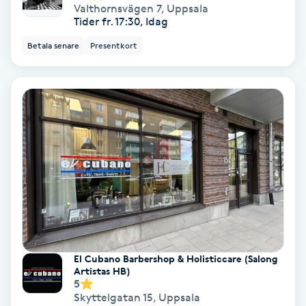
Valthornsvägen 7
,
Uppsala
Volymfransar
Tider fr. 17:30, Idag
Betala senare
Presentkort
Vårtor
Y
Yin Yoga
Yoga
Yoga Nidra
Yogamassage
Z
El Cubano Barbershop & Holisticcare (Salong
Artistas HB)
Zonterapi
5
Skyttelgatan 15
,
Uppsala