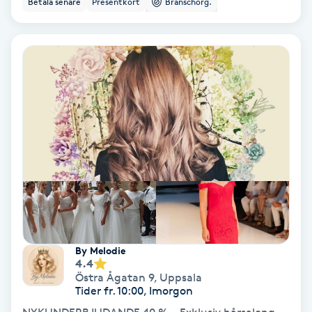
Betala senare
Presentkort
Branschorg.
Ansiktsbehandling djuprengörande
B
Babylights
Balayage
Bambumassage
Barber
Barnklippning
By Melodie
4.4
BIAB
Östra Ågatan 9
,
Uppsala
Tider fr. 10:00, Imorgon
Blowout