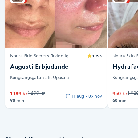
Alternativmedicin
Andningsmassage
Ansiktslyft utan kirurgi
Noura Skin Secrets "kvinnlig
Noura Skin S
4.9
75
Aromamassage
behandling"
behandling"
Augusti Erbjudande
Hydrafac
Ashtanga Yoga
Kungsängsgatan 5B, Uppsala
Kungsängsga
Ayurveda
1 189 kr
1 699 kr
950 kr
1 90
11 aug - 09 nov
90 min
60 min
Ayurvedisk Massage
Ansiktsbehandling djuprengörande
B