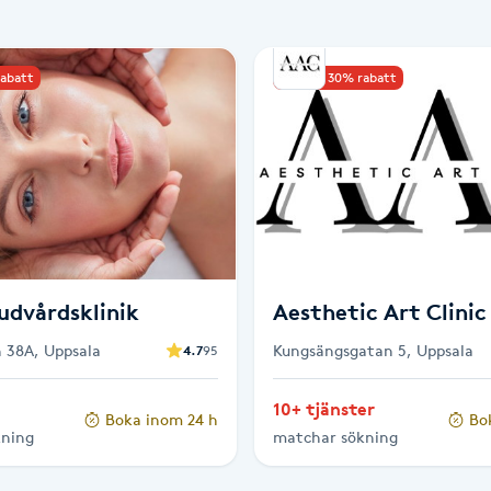
rabatt
Upp till 30% rabatt
udvårdsklinik
Aesthetic Art Clinic
 38A, Uppsala
Kungsängsgatan 5, Uppsala
4.7
95
10+ tjänster
Boka inom 24 h
Bo
kning
matchar sökning