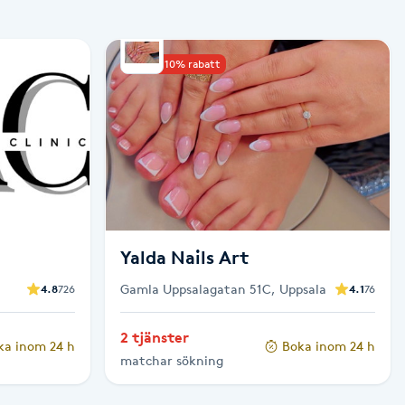
Upp till 10% rabatt
Yalda Nails Art
Gamla Uppsalagatan 51C, Uppsala
4.8
726
4.1
76
2 tjänster
ka inom 24 h
Boka inom 24 h
matchar sökning