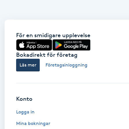
Brynformning
Brynfärgning
För en smidigare upplevelse
Brynplockning
Bokadirekt för företag
Bröllopsuppsättning
Läs mer
Företagsinloggning
C
Celluliter
Konto
Coachning
Logga in
Color correction
Mina bokningar