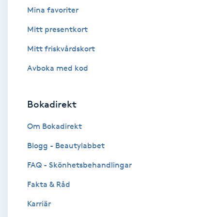
Cryoterapi
Mina favoriter
D
Mitt presentkort
Damklippning
Mitt friskvårdskort
Avboka med kod
Dermapen
Diamantslipning
Bokadirekt
E
Om Bokadirekt
Enzympeeling
Blogg - Beautylabbet
Extensions
FAQ - Skönhetsbehandlingar
Fakta & Råd
Extensions borttagning
Karriär