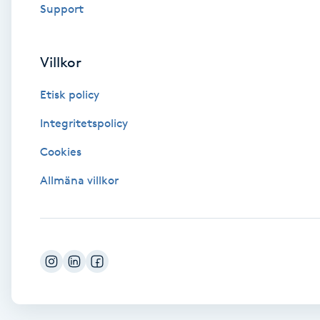
Eyeliner-tatuering
Support
F
Face framing
Villkor
Etisk policy
Faceliftmassage
Integritetspolicy
Fet hårbotten
Cookies
Fettreducering
Allmäna villkor
Fibromassage
Fillers
Fotmassage