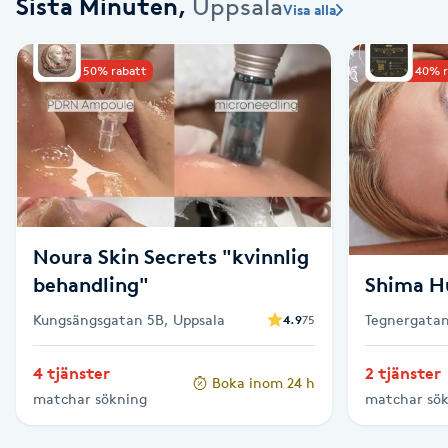
Sista Minuten
,
Uppsala
Visa alla
Babylights
Upp till 50% rabatt
Upp till 40% 
Balayage
Bambumassage
Barber
Noura Skin Secrets "kvinnlig
Barnklippning
behandling"
Shima H
Kungsängsgatan 5B, Uppsala
Tegnergatan
4.9
75
BIAB
4 tjänster
2 tjänster
Blowout
Boka inom 24 h
matchar sökning
matchar sö
Bottenfärg