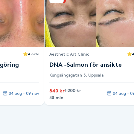
Aesthetic Art Clinic
4.8
726
4
ngöring
DNA -Salmon för ansikte
Kungsängsgatan 5, Uppsala
840 kr
1 200 kr
04 aug - 09 nov
04 aug - 0
45 min