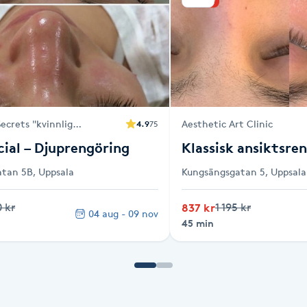
ecrets "kvinnlig
Aesthetic Art Clinic
4.9
75
ial – Djuprengöring
Klassisk ansiktsre
tan 5B, Uppsala
Kungsängsgatan 5, Uppsala
0 kr
837 kr
1 195 kr
04 aug - 09 nov
45 min