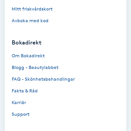
Fotsvamp
Mitt friskvårdskort
Avboka med kod
Fotvård
Fransar
Bokadirekt
Fransborttagning
Om Bokadirekt
Blogg - Beautylabbet
Fransfärgning
FAQ - Skönhetsbehandlingar
Fransförlängning
Fakta & Råd
Karriär
Fransförlängning Megavolym
Support
Fransförlängning Volym