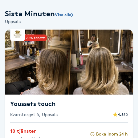
Babylights
Sista Minuten
Visa alla
Uppsala
Balayage
Upp till 20% rabatt
Bambumassage
Barber
Barnklippning
BIAB
Youssefs touch
Blowout
Kvarntorget 5, Uppsala
4.6
50
10 tjänster
Bottenfärg
Boka inom 24 h