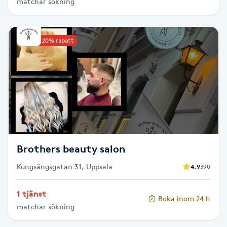
matchar sökning
Brynformning
Upp till 20% rabatt
Brynfärgning
Brynplockning
Bröllopsuppsättning
C
Celluliter
Brothers beauty salon
Kungsängsgatan 31, Uppsala
4.9
390
Coachning
1 tjänst
Boka inom 24 h
Color correction
matchar sökning