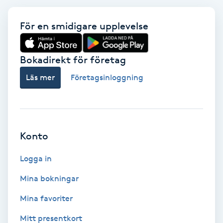
F
För en smidigare upplevelse
Face framing
Bokadirekt för företag
Faceliftmassage
Läs mer
Företagsinloggning
Fet hårbotten
Fettreducering
Konto
Fibromassage
Logga in
Fillers
Mina bokningar
Mina favoriter
Fotmassage
Mitt presentkort