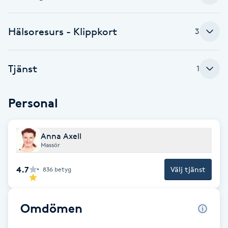
Cryoterapi
D
Hälsoresurs - Klippkort
3
Damklippning
Tjänst
1
Dermapen
Diamantslipning
Personal
E
Anna Axell
Enzympeeling
Massör
Extensions
4.7
Välj tjänst
836
betyg
Extensions borttagning
Omdömen
Eyeliner-tatuering