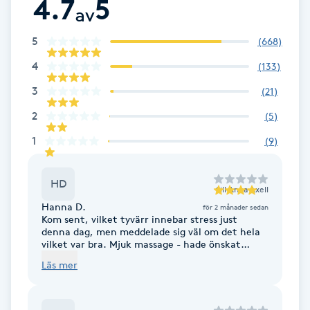
4.7
5
av
F
5
(
668
)
Face framing
4
(
133
)
3
Faceliftmassage
(
21
)
2
(
5
)
Fet hårbotten
1
(
9
)
Fettreducering
HD
till
Anna Axell
Hanna D.
Fibromassage
för 2 månader sedan
Kom sent, vilket tyvärr innebar stress just
denna dag, men meddelade sig väl om det hela
vilket var bra. Mjuk massage - hade önskat
Fillers
hårdare.
Läs mer
Fotmassage