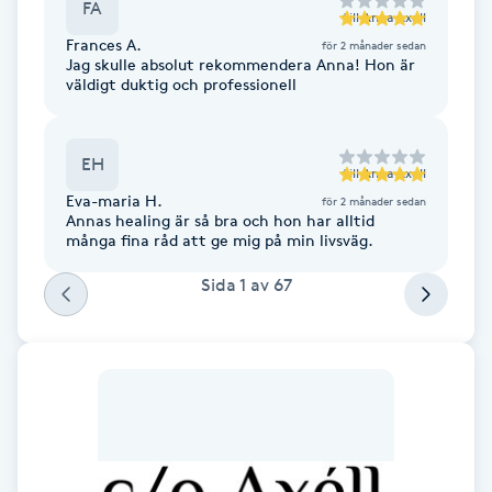
FA
till
Anna Axell
Fotsvamp
Frances A.
för 2 månader sedan
Jag skulle absolut rekommendera Anna! Hon är
Fotvård
väldigt duktig och professionell
Fransar
EH
till
Anna Axell
Eva-maria H.
för 2 månader sedan
Fransborttagning
Annas healing är så bra och hon har alltid
många fina råd att ge mig på min livsväg.
Fransfärgning
Sida
1
av
67
Fransförlängning
Fransförlängning Megavolym
Fransförlängning Volym