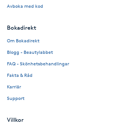
Hårborttagning
Avboka med kod
Hårbottenbehandling
Bokadirekt
Hårförlängning
Om Bokadirekt
Hårvård
Blogg - Beautylabbet
FAQ - Skönhetsbehandlingar
Hälsa
Fakta & Råd
Hälsprickor
Karriär
I
Support
Idrottsmassage
Villkor
IPL