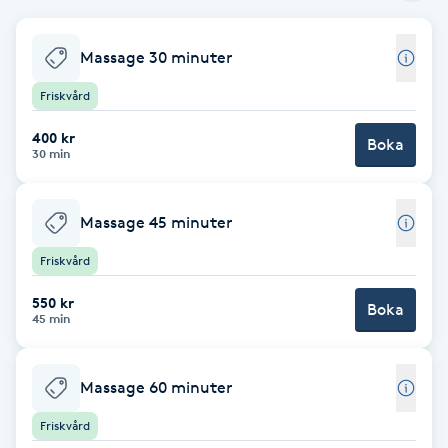
Babylights
Massage 30 minuter
Balayage
Friskvård
400 kr
Boka
Bambumassage
30 min
Barber
Massage 45 minuter
Barnklippning
Friskvård
550 kr
Boka
BIAB
45 min
Blowout
Massage 60 minuter
Friskvård
Bottenfärg