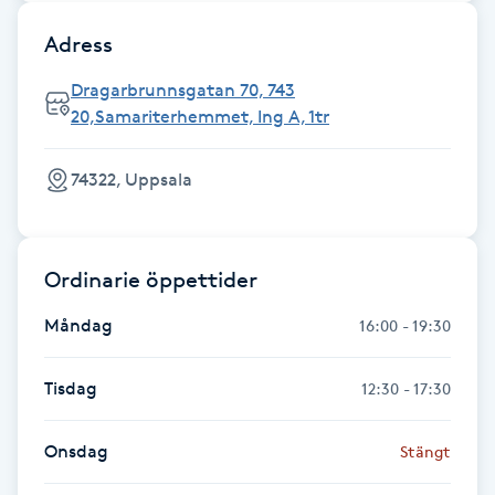
Föning
Adress
G
Dragarbrunnsgatan 70, 743
Gel naglar
20,Samariterhemmet, Ing A, 1tr
Gelenaglar
74322, Uppsala
Gellack
Ordinarie öppettider
Gellack med förstärkning
Måndag
16:00 - 19:30
Gravidmassage
Tisdag
12:30 - 17:30
Gravidyoga
Onsdag
Stängt
Gruppträning