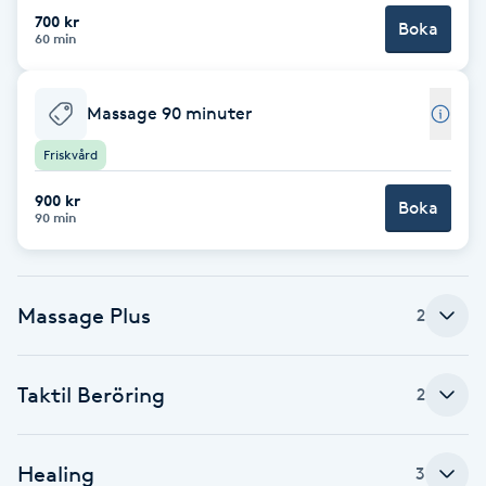
700 kr
Boka
Brynformning
60 min
Brynfärgning
Massage 90 minuter
Friskvård
Brynplockning
900 kr
Boka
90 min
Bröllopsuppsättning
C
Celluliter
Massage Plus
2
Coachning
Taktil Beröring
2
Color correction
Healing
3