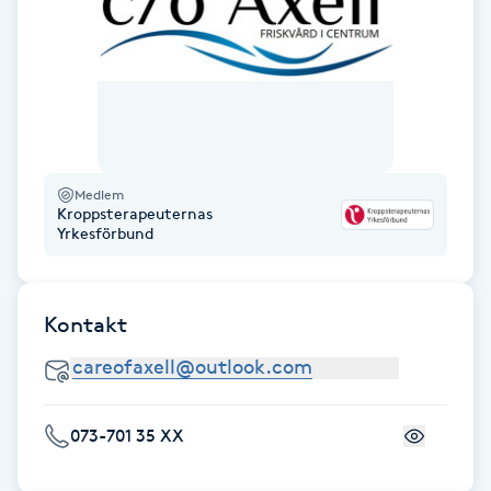
Fransk manikyr
Fransrengöring
Frekvensterapi
Medlem
Friskvård
Kroppsterapeuternas
Yrkesförbund
Friskvårdsmassage
Kontakt
Frisör
Funktionsanalys
073-701 35 XX
Färgning