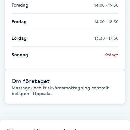
Torsdag
14:00 - 19:30
Gua Sha-massage
Fredag
14:00 - 18:30
H
Hatha Yoga
Lördag
13:30 - 17:30
Headspa
Söndag
Stängt
Healing
Om företaget
Herrklippning
Massage- och friskvårdsmottagning centralt 
belägen i Uppsala.
HIFU
Hollywood Peel