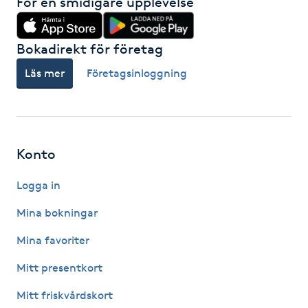
För en smidigare upplevelse
Hot Stone Massage
Hot yoga
Bokadirekt för företag
Läs mer
Företagsinloggning
Hudföryngring
Huduppstramning
Konto
Hudvård
Logga in
Hyaluronsyra
Mina bokningar
Hyperhidros
Mina favoriter
Mitt presentkort
Hypnos
Mitt friskvårdskort