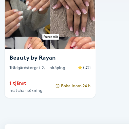
Alternativmedicin
Andningsmassage
Ansiktslyft utan kirurgi
Aromamassage
Beauty by Rayan
Trädgårdstorget 2, Linköping
4.7
21
Ashtanga Yoga
1 tjänst
Boka inom 24 h
Ayurveda
matchar sökning
Ayurvedisk Massage
Ansiktsbehandling djuprengörande
B