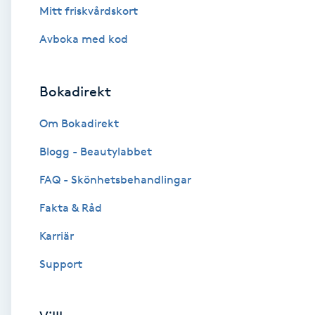
Mitt friskvårdskort
Brynformning
Avboka med kod
Brynfärgning
Bokadirekt
Brynplockning
Om Bokadirekt
Bröllopsuppsättning
Blogg - Beautylabbet
C
FAQ - Skönhetsbehandlingar
Celluliter
Fakta & Råd
Karriär
Coachning
Support
Color correction