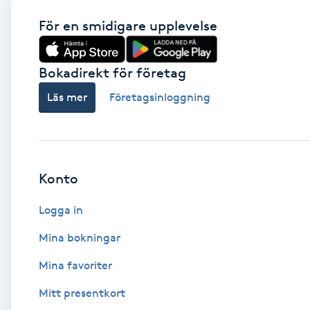
För en smidigare upplevelse
Babylights
Balayage
Bokadirekt för företag
Läs mer
Företagsinloggning
Bambumassage
Barber
Konto
Barnklippning
Logga in
BIAB
Mina bokningar
Blowout
Mina favoriter
Mitt presentkort
Bottenfärg