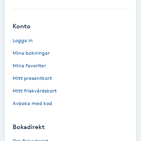
Babylights
Konto
Balayage
Logga in
Bambumassage
Mina bokningar
Barber
Mina favoriter
Mitt presentkort
Barnklippning
Mitt friskvårdskort
BIAB
Avboka med kod
Blowout
Bokadirekt
Bottenfärg