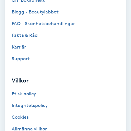
Om Bokadirekt
Brynformning
Blogg - Beautylabbet
FAQ - Skönhetsbehandlingar
Brynfärgning
Fakta & Råd
Brynplockning
Karriär
Support
Bröllopsuppsättning
C
Villkor
Celluliter
Etisk policy
Coachning
Integritetspolicy
Color correction
Cookies
Allmänna villkor