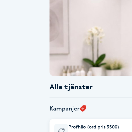
Alternativmedicin
Andningsmassage
Ansiktslyft utan kirurgi
Aromamassage
Ashtanga Yoga
Alla tjänster
Ayurveda
Ayurvedisk Massage
Kampanjer
Ansiktsbehandling djuprengörande
Profhilo (ord pris 3500)
B