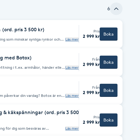
6
ord. pris 3 500 kr)
Pris
Boka
2 999 kr
ing som minskar synliga rynkor och
Läs mer
turliga uttryck bevaras. Behandlingen
e, mer utvilat och ungdomligt
rjar vanligtvis
ng med Botox)
Från
fter cirka 14 dagar. Effekten varar
Boka
2 999 kr
rer. Viktig information:
ttning i t.ex. armhålor, händer eller
Läs mer
t mer än 6 månader sedan din senaste
m tillfälligt blockerar nervsignalerna
gt svensk lag en kostnadsfri
duktionen markant. Resultatet
handlingen. Konsultationen kan bokas
ca 4–6 månader.
Från
Boka
2 999 kr
om påverkar din vardag? Botox är en
Läs mer
 hyperhidros som kan minska
d komfort och trygghet i sociala
 & käkspänningar (ord. pris 3 500
Pris
roduktionen utan att påverka
Boka
2 999 kr
pnås efter cirka 2 veckor •
ng för dig som besväras av
Läs mer
 ny
ar eller återkommande huvudvärk
ånader sedan din senaste
tt slappna av den överaktiva
gt svensk lag en kostnadsfri