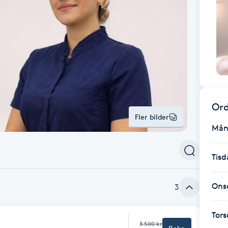
Ord
Fler bilder
Mån
Tisd
Ons
3
Tor
3 500 kr