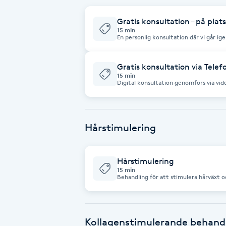
Fotsvamp
Gratis konsultation – på plats
15 min
En personlig konsultation där vi går igenom: • dina önskemål • ansik
Fotvård
rekommenderad behandling • behandlingsplan Du får et
behandlingsförslag anpassat efter dina
smink, hudkrämer eller andra produkt
Gratis konsultation via Telef
Fransar
15 min
Digital konsultation genomförs via video eller telefon. ko
timmar före estetisk injektionsbehandling. Under konsultationen går vi 
medicinsk bakgrund • behandlingsmöjlighe
Fransborttagning
behandlingen • Kom gärna utan smink,
behandlingsområdet.
Hårstimulering
Fransfärgning
Fransförlängning
Hårstimulering
15 min
Behandling för att stimulera hårväxt och förb
Fransförlängning Megavolym
stimulerar hårsäckar • kan minska håravf
utföras med olika skinboosters och re
Fransförlängning Volym
Kollagenstimulerande behand