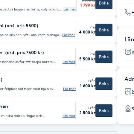
3 000 kr
Boka
1 799 kr
örbättra läpparnas form, volym och
Läs mer
 att skapa mer definierade
 eller ge en naturlig förstoring av
ml (ord. pris 5500)
med fokus på naturliga och harmoniska
Pris
Boka
4 000 kr
 behöver du boka en kostnadsfri
ans och lyft i ansiktet. Vanliga
Läs mer
Län
st 48 timmar innan behandlingen,
linje • Haka • Nasolabiala veck
resultat.
d
ml (ord. pris 7500 kr)
Pris
Boka
5 500 kr
n behandlas för att skapa bättre
Läs mer
rade ansiktsdrag.
Adr
e)
Från
Boka
1 800 kr
r felplacerad filler med hjälp av
Läs mer
a snabbt och effektivt, vilket
ultatet börjar synas
fler sessioner beroende på mängd och
onen
Från
5
tion krävs minst
Boka
2 500 kr
t minska mörka ringar och
Läs mer