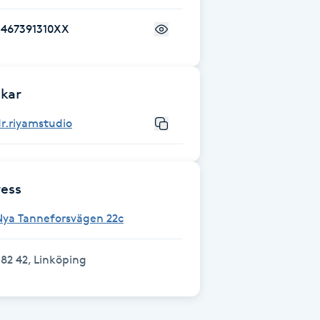
+467391310XX
kar
r.riyamstudio
ess
Nya Tanneforsvägen 22c
82 42, Linköping