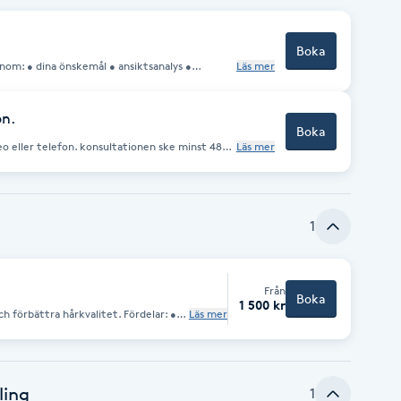
Boka
tsanalys •
Läs mer
t personligt
 mål. Inför behandlingen • Kom gärna utan
er i behandlingsområdet.
on.
Boka
nsultationen ske minst 48
Läs mer
igenom: •
ter • risker och förväntat resultat Inför
 hudkrämer eller andra produkter i
1
Från
Boka
1 500 kr
ättra hårkvalitet. Fördelar: •
Läs mer
all • förbättrar hårtäthet Kan
generativa behandlingar.
ling
1