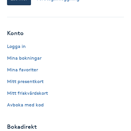
Hårborttagning
Hårbottenbehandling
Konto
Hårförlängning
Logga in
Hårvård
Mina bokningar
Hälsa
Mina favoriter
Mitt presentkort
Hälsprickor
Mitt friskvårdskort
I
Avboka med kod
Idrottsmassage
IPL
Bokadirekt