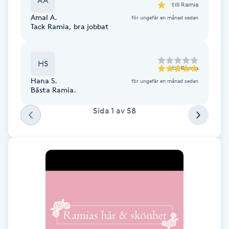
AA
till
Ramia
Fotsvamp
Amal A.
för ungefär en månad sedan
Tack Ramia, bra jobbat
Fotvård
HS
Fransar
till
Ramia
Hana S.
för ungefär en månad sedan
Bästa Ramia.
Fransborttagning
Sida
1
av
58
Fransfärgning
Fransförlängning
Fransförlängning Megavolym
Fransförlängning Volym