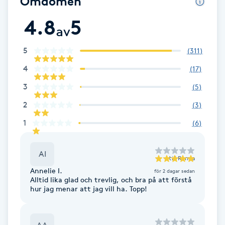
Omdömen
F
4.8
5
av
Face framing
5
(
311
)
Faceliftmassage
4
(
17
)
3
(
5
)
Fet hårbotten
2
(
3
)
Fettreducering
1
(
6
)
Fibromassage
AI
till
Ramia
Annelie I.
för 2 dagar sedan
Fillers
Alltid lika glad och trevlig, och bra på att förstå
hur jag menar att jag vill ha. Topp!
Fotmassage