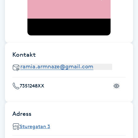
Fransk manikyr
Fransrengöring
Frekvensterapi
Kontakt
Friskvård
Friskvårdsmassage
7351248XX
Frisör
Funktionsanalys
Adress
Sturegatan 3
Färgning