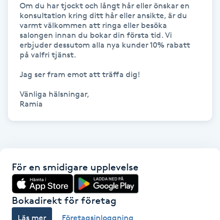
Om du har tjockt och långt hår eller önskar en 
Hot Stone Massage
konsultation kring ditt hår eller ansikte, är du 
varmt välkommen att ringa eller besöka 
Hot yoga
salongen innan du bokar din första tid. Vi 
erbjuder dessutom alla nya kunder 10% rabatt 
på valfri tjänst.

Hudföryngring
Jag ser fram emot att träffa dig!

Huduppstramning
Vänliga hälsningar,  

Ramia
Hudvård
Hyaluronsyra
För en smidigare upplevelse
Hyperhidros
Hypnos
Bokadirekt för företag
Läs mer
Företagsinloggning