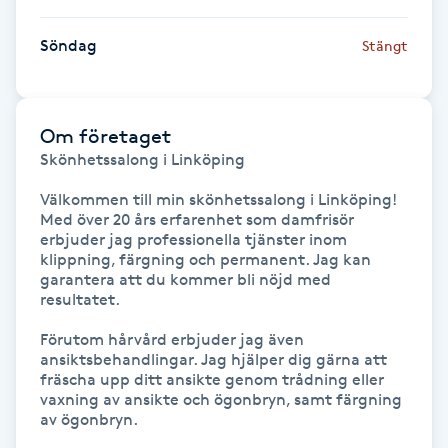
Gua Sha-massage
Söndag
Stängt
H
Hatha Yoga
Om företaget
Skönhetssalong i Linköping

Headspa
Välkommen till min skönhetssalong i Linköping! 
Med över 20 års erfarenhet som damfrisör 
Healing
erbjuder jag professionella tjänster inom 
klippning, färgning och permanent. Jag kan 
garantera att du kommer bli nöjd med 
Herrklippning
resultatet.

Förutom hårvård erbjuder jag även 
HIFU
ansiktsbehandlingar. Jag hjälper dig gärna att 
fräscha upp ditt ansikte genom trådning eller 
vaxning av ansikte och ögonbryn, samt färgning 
Hollywood Peel
av ögonbryn.
