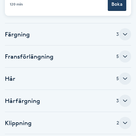
Boka
120 min
Brynformning
Brynfärgning
Färgning
3
Brynplockning
Fransförlängning
5
Bröllopsuppsättning
C
Hår
5
Celluliter
Hårfärgning
3
Coachning
Color correction
Klippning
2