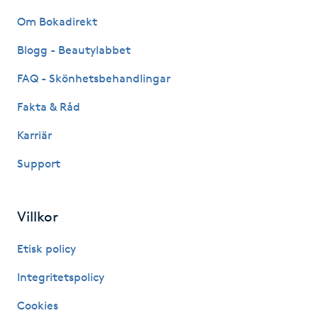
Om Bokadirekt
IPL hårborttagning
Blogg - Beautylabbet
IR-massage
FAQ - Skönhetsbehandlingar
J
Fakta & Råd
Japansk massage
Karriär
K
Support
K18
Villkor
Katun fransar
Etisk policy
Kemisk peeling
Integritetspolicy
Keratinbehandling
Cookies