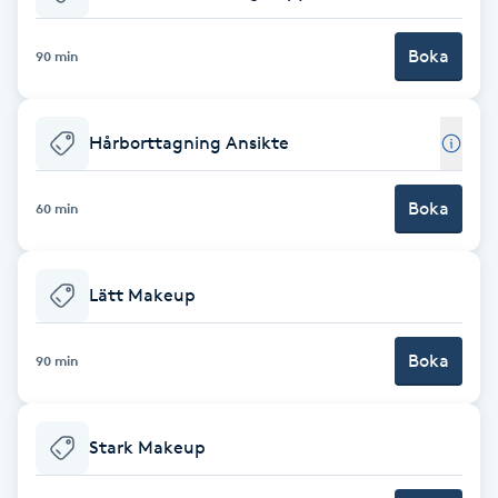
Babylights
Boka
90 min
Balayage
Hårborttagning Ansikte
Bambumassage
Boka
60 min
Barber
Barnklippning
Lätt Makeup
BIAB
Boka
90 min
Blowout
Stark Makeup
Bottenfärg