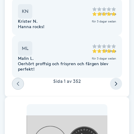
Hot Stone Massage
KN
till
Hanna
Hot yoga
Krister N.
för 3 dagar sedan
Hanna rocks!
Hudföryngring
ML
till
Nora
Huduppstramning
Malin L.
för 3 dagar sedan
Oerhört proffsig och frisyren och färgen blev
perfekt!
Hudvård
Sida
1
av
352
Hyaluronsyra
Hyperhidros
Hypnos