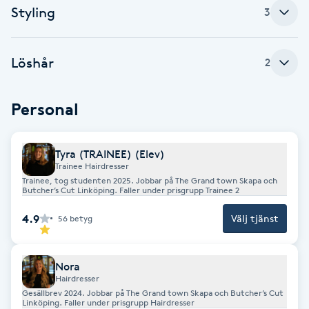
Cryoterapi
Styling
3
D
Damklippning
Löshår
2
Dermapen
Personal
Diamantslipning
Tyra (TRAINEE) (Elev)
E
Trainee Hairdresser
Trainee, tog studenten 2025. Jobbar på The Grand town Skapa och
Enzympeeling
Butcher’s Cut Linköping. Faller under prisgrupp Trainee 2
4.9
Välj tjänst
56
betyg
Extensions
Nora
Extensions borttagning
Hairdresser
Gesällbrev 2024. Jobbar på The Grand town Skapa och Butcher’s Cut
Linköping. Faller under prisgrupp Hairdresser
Eyeliner-tatuering