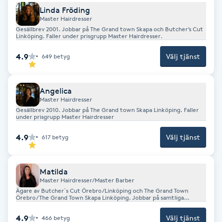
Fransk manikyr
Linda Fröding
Master Hairdresser
Gesällbrev 2001. Jobbar på The Grand town Skapa och Butcher’s Cut
Linköping. Faller under prisgrupp Master Hairdresser.
Fransrengöring
4.9
Välj tjänst
649
betyg
Frekvensterapi
Angelica
Friskvård
Master Hairdresser
Gesällbrev 2010. Jobbar på The Grand town Skapa Linköping. Faller
under prisgrupp Master Hairdresser
Friskvårdsmassage
4.9
Välj tjänst
617
betyg
Frisör
Matilda
Funktionsanalys
Master Hairdresser/Master Barber
Ägare av Butcher`s Cut Örebro/Linköping och The Grand Town
Örebro/The Grand Town Skapa Linköping. Jobbar på samtliga
Färgning
salonger. Faller under prisgrupp Master Hairdresser/Master Barber.
4.9
Välj tjänst
466
betyg