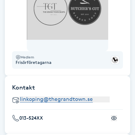
Hårborttagning
Hårbottenbehandling
Hårförlängning
Hårvård
Medlem
Frisörföretagarna
Hälsa
Kontakt
Hälsprickor
I
Idrottsmassage
013-524XX
IPL