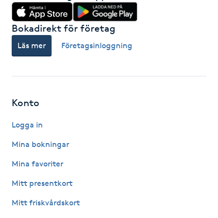
M
Bokadirekt för företag
Makeup
Läs mer
Företagsinloggning
Manikyr & Pedikyr
Massage
Konto
Medial vägledning
Logga in
Mina bokningar
Medicinsk massage
Mina favoriter
Meditation
Mitt presentkort
Medium
Mitt friskvårdskort