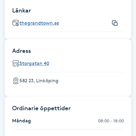
Länkar
IPL hårborttagning
thegrandtown.se
IR-massage
J
Adress
Japansk massage
K
Storgatan 40
K18
582 23, Linköping
Katun fransar
Ordinarie öppettider
Kemisk peeling
Måndag
08:00 - 18:00
Keratinbehandling