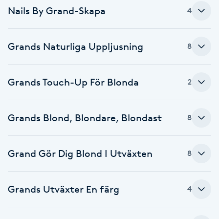
Nails By Grand-Skapa
4
Babylights
Balayage
Grands Naturliga Uppljusning
8
Bambumassage
Grands Touch-Up För Blonda
2
Barber
Grands Blond, Blondare, Blondast
8
Barnklippning
Grand Gör Dig Blond I Utväxten
8
BIAB
Blowout
Grands Utväxter En färg
4
Bottenfärg