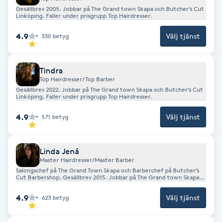
Gesällbrev 2005. Jobbar på The Grand town Skapa och Butcher’s Cut
Fotsvamp
Linköping. Faller under prisgrupp Top Hairdresser.
4.9
Välj tjänst
330
betyg
Fotvård
Fransar
Tindra
Top Hairdresser/Top Barber
Gesällbrev 2022. Jobbar på The Grand town Skapa och Butcher’s Cut
Fransborttagning
Linköping. Faller under prisgrupp Top Hairdresser.
4.9
Välj tjänst
571
betyg
Fransfärgning
Fransförlängning
Linda Jenå
Master Hairdresser/Master Barber
Salongschef på The Grand Town Skapa och Barberchef på Butcher’s
Fransförlängning Megavolym
Cut Barbershop. Gesällbrev 2015. Jobbar på The Grand town Skapa
och Butcher’s Cut Linköping. Faller under prisgrupp Master
Hairdresser/Master Barber.
4.9
Välj tjänst
623
betyg
Fransförlängning Volym