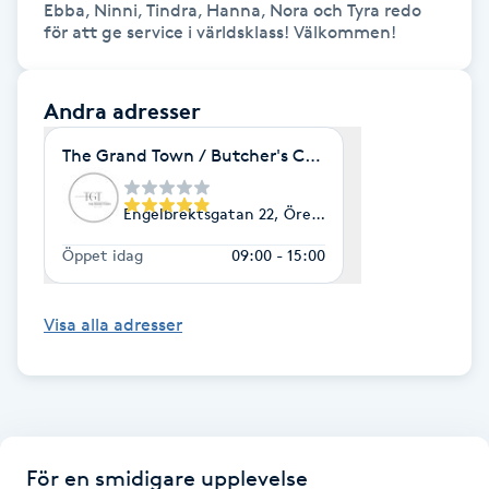
Ebba, Ninni, Tindra, Hanna, Nora och Tyra redo 
för att ge service i världsklass! Välkommen!
LED-ljusterapi
Andra adresser
Liktornar
The Grand Town / Butcher's Cut ÖREBRO
LPG
Engelbrektsgatan 22, Örebro
LPG-behandling
Öppet idag
09:00 - 15:00
LPG-massage
Visa alla adresser
Luggklippning
Lymfmassage
För en smidigare upplevelse
Läpptatuering