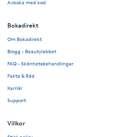
Avboka med kod
Megavolymfransar
Melasma
Bokadirekt
Om Bokadirekt
Mesoterapi
Blogg - Beautylabbet
MicroPen
FAQ - Skönhetsbehandlingar
Microshading
Fakta & Råd
Karriär
Mixfransar
Support
N
Nagelförlängning
Villkor
Nagelförlängning akryl