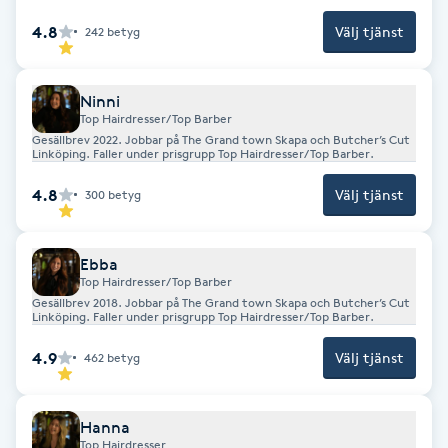
F
4.8
Välj tjänst
242
betyg
Face framing
Ninni
Top Hairdresser/Top Barber
Faceliftmassage
Gesällbrev 2022. Jobbar på The Grand town Skapa och Butcher’s Cut
Linköping. Faller under prisgrupp Top Hairdresser/Top Barber.
Fet hårbotten
4.8
Välj tjänst
300
betyg
Fettreducering
Ebba
Top Hairdresser/Top Barber
Fibromassage
Gesällbrev 2018. Jobbar på The Grand town Skapa och Butcher’s Cut
Linköping. Faller under prisgrupp Top Hairdresser/Top Barber.
Fillers
4.9
Välj tjänst
462
betyg
Fotmassage
Hanna
Top Hairdresser