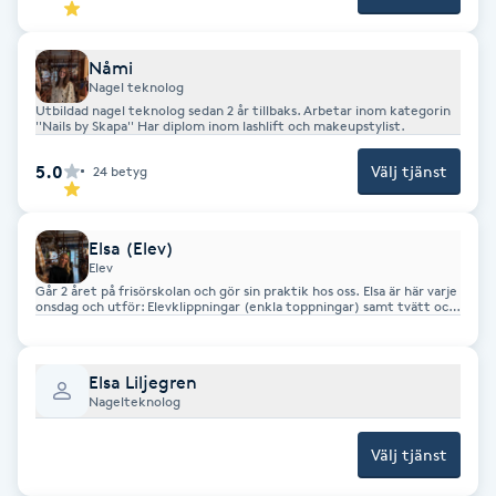
Föning
G
Nåmi
Nagel teknolog
Gel naglar
Utbildad nagel teknolog sedan 2 år tillbaks. Arbetar inom kategorin
''Nails by Skapa'' Har diplom inom lashlift och makeupstylist.
5.0
Välj tjänst
Gelenaglar
24
betyg
Gellack
Elsa (Elev)
Elev
Går 2 året på frisörskolan och gör sin praktik hos oss. Elsa är här varje
Gellack med förstärkning
onsdag och utför: Elevklippningar (enkla toppningar) samt tvätt och
fön! Ring till salongen för att boka!
Gravidmassage
Elsa Liljegren
Nagelteknolog
Gravidyoga
Välj tjänst
Gruppträning