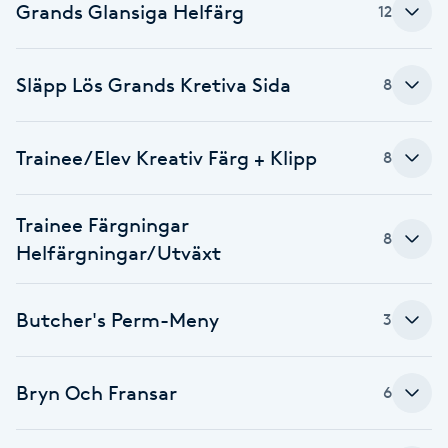
Grands Glansiga Helfärg
12
Brynformning
Släpp Lös Grands Kretiva Sida
8
Brynfärgning
Brynplockning
Trainee/Elev Kreativ Färg + Klipp
8
Bröllopsuppsättning
Trainee Färgningar
C
8
Helfärgningar/Utväxt
Celluliter
Butcher's Perm-Meny
3
Coachning
Bryn Och Fransar
6
Color correction