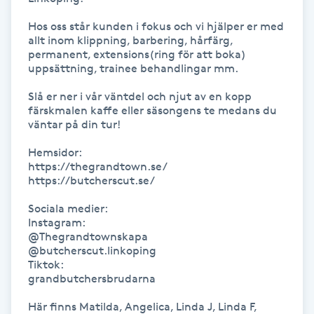
Kosmetisk tatuering
Hos oss står kunden i fokus och vi hjälper er med 
allt inom klippning, barbering, hårfärg, 
permanent, extensions(ring för att boka) 
Kostrådgivning
uppsättning, trainee behandlingar mm.

Slå er ner i vår väntdel och njut av en kopp 
Kroppsinpackning
färskmalen kaffe eller säsongens te medans du 
väntar på din tur!

Kroppspeeling
Hemsidor:

https://thegrandtown.se/

Käkledsbehandling
https://butcherscut.se/

Sociala medier:

Kärlbehandling
Instagram:

@Thegrandtownskapa

L
@butcherscut.linkoping

Tiktok:

Laserbehandling
grandbutchersbrudarna

Här finns Matilda, Angelica, Linda J, Linda F, 
Lashlift Keratin